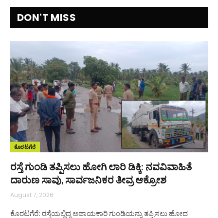
DON'T MISS
ಕೊರಟಗೆರೆ
ರಸ್ತೆ ಗುಂಡಿ ತಪ್ಪಿಸಲು ಹೋಗಿ ಲಾರಿ ಡಿಕ್ಕಿ: ನವವಿವಾಹಿತೆ
ದಾರುಣ ಸಾವು, ಸಾರ್ವಜನಿಕರ ತೀವ್ರ ಆಕ್ರೋಶ
August 7, 2026
ಕೊರಟಗೆರೆ: ರಸ್ತೆಯಲ್ಲಿದ್ದ ಅಪಾಯಕಾರಿ ಗುಂಡಿಯನ್ನು ತಪ್ಪಿಸಲು ಹೋದ