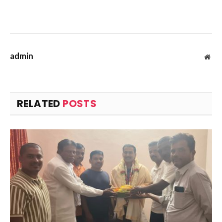
admin
Web
RELATED
POSTS