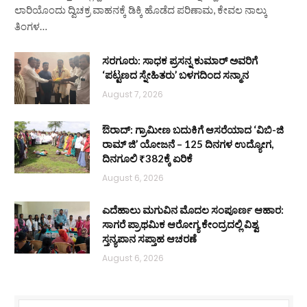
ಲಾರಿಯೊಂದು ದ್ವಿಚಕ್ರ ವಾಹನಕ್ಕೆ ಡಿಕ್ಕಿ ಹೊಡೆದ ಪರಿಣಾಮ, ಕೇವಲ ನಾಲ್ಕು
ತಿಂಗಳ…
ಸರಗೂರು: ಸಾಧಕ ಪ್ರಸನ್ನ ಕುಮಾರ್ ಅವರಿಗೆ
‘ಪಟ್ಟಣದ ಸ್ನೇಹಿತರು’ ಬಳಗದಿಂದ ಸನ್ಮಾನ
August 7, 2026
ಔರಾದ್: ಗ್ರಾಮೀಣ ಬದುಕಿಗೆ ಆಸರೆಯಾದ ‘ವಿಬಿ-ಜಿ
ರಾಮ್ ಜಿ’ ಯೋಜನೆ – 125 ದಿನಗಳ ಉದ್ಯೋಗ,
ದಿನಗೂಲಿ ₹382ಕ್ಕೆ ಏರಿಕೆ
August 6, 2026
ಎದೆಹಾಲು ಮಗುವಿನ ಮೊದಲ ಸಂಪೂರ್ಣ ಆಹಾರ:
ಸಾಗರೆ ಪ್ರಾಥಮಿಕ ಆರೋಗ್ಯ ಕೇಂದ್ರದಲ್ಲಿ ವಿಶ್ವ
ಸ್ತನ್ಯಪಾನ ಸಪ್ತಾಹ ಆಚರಣೆ
August 6, 2026