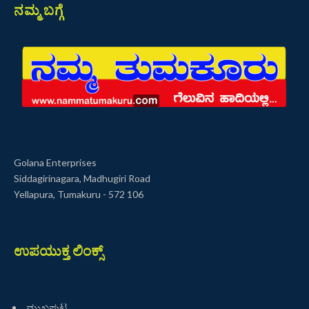
ನಮ್ಮ ಬಗ್ಗೆ
Golana Enterprises
Siddagirinagara, Madhugiri Road
Yellapura, Tumakuru - 572 106
ಉಪಯುಕ್ತ ಲಿಂಕ್ಸ್
ಮುಖಪುಟ