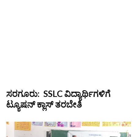
ಸರಗೂರು: SSLC ವಿದ್ಯಾರ್ಥಿಗಳಿಗೆ
ಟ್ಯೂಷನ್ ಕ್ಲಾಸ್ ತರಬೇತಿ