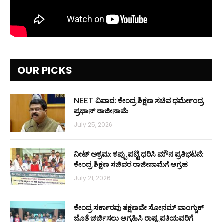
OUR PICKS
NEET ವಿವಾದ: ಕೇಂದ್ರ ಶಿಕ್ಷಣ ಸಚಿವ ಧರ್ಮೇಂದ್ರ
ಪ್ರಧಾನ್ ರಾಜೀನಾಮೆ
July 25, 2026
ನೀಟ್ ಅಕ್ರಮ: ಕಪ್ಪು ಪಟ್ಟಿ ಧರಿಸಿ ಮೌನ ಪ್ರತಿಭಟನೆ:
ಕೇಂದ್ರ ಶಿಕ್ಷಣ ಸಚಿವರ ರಾಜೀನಾಮೆಗೆ ಆಗ್ರಹ
July 21, 2026
ಕೇಂದ್ರ ಸರ್ಕಾರವು ತಕ್ಷಣವೇ ಸೋನಮ್ ವಾಂಗ್ಚುಕ್
ಜೊತೆ ಚರ್ಚಿಸಲು ಆಗ್ರಹಿಸಿ ರಾಷ್ಟ್ರಪತಿಯವರಿಗೆ