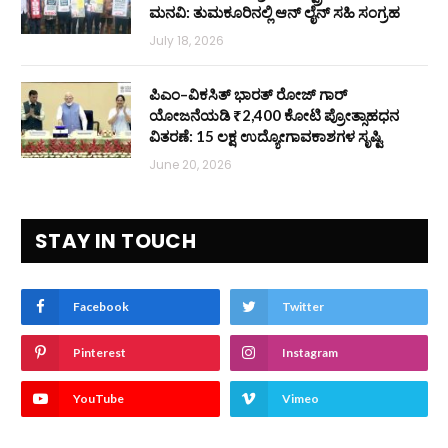
ಮನವಿ: ತುಮಕೂರಿನಲ್ಲಿ ಆನ್‌ ಲೈನ್ ಸಹಿ ಸಂಗ್ರಹ
July 18, 2026
ಪಿಎಂ–ವಿಕಸಿತ್ ಭಾರತ್ ರೋಜ್‌ ಗಾರ್
ಯೋಜನೆಯಡಿ ₹2,400 ಕೋಟಿ ಪ್ರೋತ್ಸಾಹಧನ
ವಿತರಣೆ: 15 ಲಕ್ಷ ಉದ್ಯೋಗಾವಕಾಶಗಳ ಸೃಷ್ಟಿ
June 20, 2026
STAY IN TOUCH
Facebook
Twitter
Pinterest
Instagram
YouTube
Vimeo