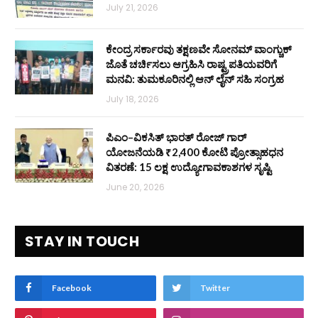
July 21, 2026
ಕೇಂದ್ರ ಸರ್ಕಾರವು ತಕ್ಷಣವೇ ಸೋನಮ್ ವಾಂಗ್ಚುಕ್
ಜೊತೆ ಚರ್ಚಿಸಲು ಆಗ್ರಹಿಸಿ ರಾಷ್ಟ್ರಪತಿಯವರಿಗೆ
ಮನವಿ: ತುಮಕೂರಿನಲ್ಲಿ ಆನ್‌ ಲೈನ್ ಸಹಿ ಸಂಗ್ರಹ
July 18, 2026
ಪಿಎಂ–ವಿಕಸಿತ್ ಭಾರತ್ ರೋಜ್‌ ಗಾರ್
ಯೋಜನೆಯಡಿ ₹2,400 ಕೋಟಿ ಪ್ರೋತ್ಸಾಹಧನ
ವಿತರಣೆ: 15 ಲಕ್ಷ ಉದ್ಯೋಗಾವಕಾಶಗಳ ಸೃಷ್ಟಿ
June 20, 2026
STAY IN TOUCH
Facebook
Twitter