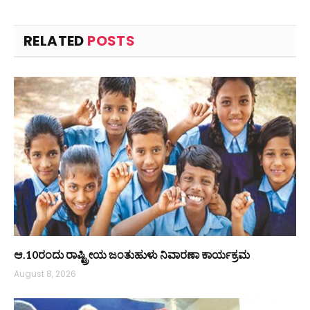
RELATED
POSTS
ಆ.10ರಂದು ರಾಷ್ಟ್ರೀಯ ಜಂತುಹುಳು ನಿವಾರಣಾ ಕಾರ್ಯಕ್ರಮ
August 8, 2026