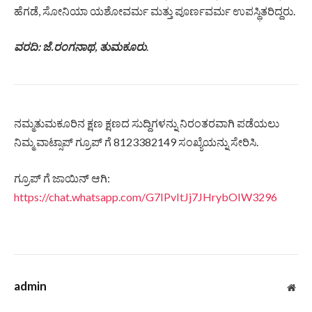
ಹೆಗಡೆ, ಸೋನಿಯಾ ಯಶೋವರ್ಮ ಮತ್ತು ಪೂರ್ಣವರ್ಮ ಉಪಸ್ಥಿತರಿದ್ದರು.
ವರದಿ: ಜೆ.ರಂಗನಾಥ, ತುಮಕೂರು
.
ನಮ್ಮತುಮಕೂರಿನ ಕ್ಷಣ ಕ್ಷಣದ ಸುದ್ದಿಗಳನ್ನು ನಿರಂತರವಾಗಿ ಪಡೆಯಲು
ನಿಮ್ಮ ವಾಟ್ಸಾಪ್ ಗ್ರೂಪ್ ಗೆ 8123382149 ಸಂಖ್ಯೆಯನ್ನು ಸೇರಿಸಿ.
ಗ್ರೂಪ್ ಗೆ ಜಾಯಿನ್ ಆಗಿ:
https://chat.whatsapp.com/G7IPvItJj7JHrybOIW3296
admin
Web