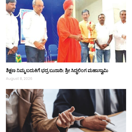
ಶಿಕ್ಷಣ ನಿಮ್ಮ ಬದುಕಿಗೆ ಭದ್ರ ಬುನಾದಿ: ಶ್ರೀ ಸಿದ್ಧಲಿಂಗ ಮಹಾಸ್ವಾಮಿ
August 8, 2026