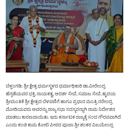
ಬೆಳ್ತಂಗಡಿ: ಶ್ರೀ ಕ್ಷೇತ್ರ ಧರ್ಮಸ್ಥಳದ ಧರ್ಮಾಧಿಕಾರಿ ಡಾ.ವೀರೇಂದ್ರ
ಹೆಗ್ಗಡೆಯವರ ಭಕ್ತಿ, ನಾಯಕತ್ವ, ಆದರ್ಶ ಸೇವೆ, ಸಮಾಜ ಸೇವೆ, ಹೃದಯ
ಶ್ರೀಮಂತಿಕೆ ಶ್ರೀ ಕ್ಷೇತ್ರದ ಬೆಳವಣಿಗೆ ಹಾಗೂ ಪ್ರಧಾನ ಮಂತ್ರಿ ನರೇಂದ್ರ
ಮೋದಿಯವರು ಅವರನ್ನು ರಾಜ್ಯಸಭಾ ಸದಸ್ಯರನ್ನಾಗಿ ನಾಮ ನಿರ್ದೇಶನ
ಮಾಡಲು ಕಾರಣವಾಯಿತು. ಇದು ಕರ್ನಾಟಕ ರಾಜ್ಯಕ್ಕೆ ಸಂದ ಗೌರವವಾಗಿದೆ
ಎಂದು ಕಂಚಿ ಕಾಮ ಕೋಟಿ ಪೀಠದ ಪೂಜಾ ಶ್ರೀ ಶಂಕರ ವಿಜಯೇಂದ್ರ