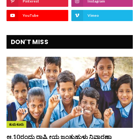
Pinterest
Instagram
YouTube
Vimeo
DON'T MISS
ತುಮಕೂರು
ಆ.10ರಂದು ರಾಷ್ಟ್ರೀಯ ಜಂತುಹುಳು ನಿವಾರಣಾ