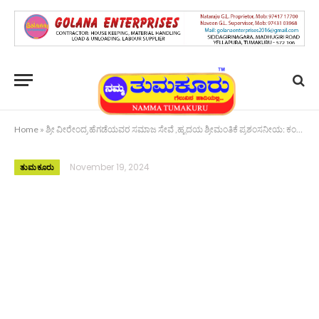
Home
»
ಶ್ರೀ ವೀರೇಂದ್ರ ಹೆಗಡೆಯವರ ಸಮಾಜ ಸೇವೆ ,ಹೃದಯ ಶ್ರೀಮಂತಿಕೆ ಪ್ರಶಂಸನೀಯ: ಕಂಚಿ ಕಾಮ ಕೋಟಿ ಶ್ರೀ
November 19, 2024
ತುಮಕೂರು