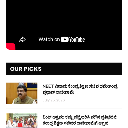
OUR PICKS
NEET ವಿವಾದ: ಕೇಂದ್ರ ಶಿಕ್ಷಣ ಸಚಿವ ಧರ್ಮೇಂದ್ರ
ಪ್ರಧಾನ್ ರಾಜೀನಾಮೆ
July 25, 2026
ನೀಟ್ ಅಕ್ರಮ: ಕಪ್ಪು ಪಟ್ಟಿ ಧರಿಸಿ ಮೌನ ಪ್ರತಿಭಟನೆ:
ಕೇಂದ್ರ ಶಿಕ್ಷಣ ಸಚಿವರ ರಾಜೀನಾಮೆಗೆ ಆಗ್ರಹ