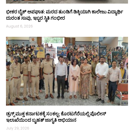
ಭೀಕರ ಬೈಕ್ ಅಪಘಾತ: ಮರದ ತುಂಡಿಗೆ ಡಿಕ್ಕಿಯಾಗಿ ಕಾಲೇಜು ವಿದ್ಯಾರ್ಥಿ
ದುರಂತ ಸಾವು, ಇಬ್ಬರ ಸ್ಥಿತಿ ಗಂಭೀರ
August 6, 2026
ಡ್ರಗ್ಸ್ ಮುಕ್ತ ಕರ್ನಾಟಕಕ್ಕೆ ಸಂಕಲ್ಪ: ಕೊರಟಗೆರೆಯಲ್ಲಿ ಪೊಲೀಸ್
ಇಲಾಖೆಯಿಂದ ಬೃಹತ್ ಜಾಗೃತಿ ಅಭಿಯಾನ
July 29, 2026