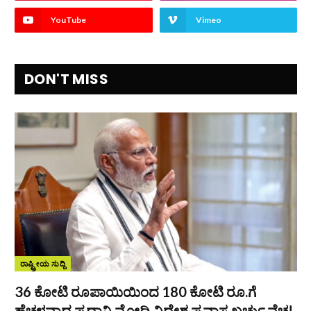
YouTube
Vimeo
DON'T MISS
ರಾಷ್ಟ್ರೀಯ ಸುದ್ದಿ
36 ಕೋಟಿ ರೂಪಾಯಿಯಿಂದ 180 ಕೋಟಿ ರೂ.ಗೆ
ಹೆಚ್ಚಳವಾದ ಪ್ರಧಾನಿ ಮೋದಿ ವಿದೇಶ ಪ್ರವಾಸ ಖರ್ಚು ವೆಚ್ಚ!