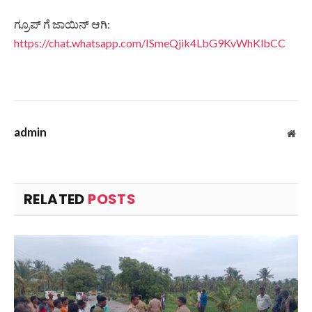
ಗ್ರೂಪ್ ಗೆ ಜಾಯಿನ್ ಆಗಿ:
https://chat.whatsapp.com/ISmeQjik4LbG9KvWhKlbCC
admin
Web
RELATED
POSTS