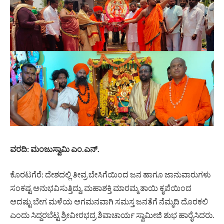
ವರದಿ: ಮಂಜುಸ್ವಾಮಿ ಎಂ.ಎನ್.
ಕೊರಟಗೆರೆ: ದೇಶದಲ್ಲಿ ತೀವ್ರ ಬೇಸಿಗೆಯಿಂದ ಜನ ಹಾಗೂ ಜಾನುವಾರುಗಳು
ಸಂಕಷ್ಟ ಅನುಭವಿಸುತ್ತಿದ್ದು, ಮಹಾಶಕ್ತಿ ಮಾರಮ್ಮ ತಾಯಿ ಕೃಪೆಯಿಂದ
ಆದಷ್ಟು ಬೇಗ ಮಳೆಯ ಆಗಮನವಾಗಿ ಸಮಸ್ತ ಜನತೆಗೆ ನೆಮ್ಮದಿ ದೊರಕಲಿ
ಎಂದು ಸಿದ್ದರಬೆಟ್ಟ ಶ್ರೀವೀರಭದ್ರ ಶಿವಾಚಾರ್ಯ ಸ್ವಾಮೀಜಿ ಶುಭ ಹಾರೈಸಿದರು.