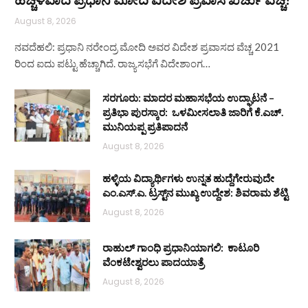
August 8, 2026
ನವದೆಹಲಿ: ಪ್ರಧಾನಿ ನರೇಂದ್ರ ಮೋದಿ ಅವರ ವಿದೇಶ ಪ್ರವಾಸದ ವೆಚ್ಚ 2021
ರಿಂದ ಐದು ಪಟ್ಟು ಹೆಚ್ಚಾಗಿದೆ. ರಾಜ್ಯಸಭೆಗೆ ವಿದೇಶಾಂಗ…
ಸರಗೂರು: ಮಾದರ ಮಹಾಸಭೆಯ ಉದ್ಘಾಟನೆ –
ಪ್ರತಿಭಾ ಪುರಸ್ಕಾರ: ಒಳಮೀಸಲಾತಿ ಜಾರಿಗೆ ಕೆ.ಎಚ್.
ಮುನಿಯಪ್ಪ ಪ್ರತಿಪಾದನೆ
August 8, 2026
ಹಳ್ಳಿಯ ವಿದ್ಯಾರ್ಥಿಗಳು ಉನ್ನತ ಹುದ್ದೆಗೇರುವುದೇ
ಎಂ.ಎಸ್.ಎ. ಟ್ರಸ್ಟ್‌ನ ಮುಖ್ಯ ಉದ್ದೇಶ: ಶಿವರಾಮ ಶೆಟ್ಟಿ
August 8, 2026
ರಾಹುಲ್ ಗಾಂಧಿ ಪ್ರಧಾನಿಯಾಗಲಿ: ಕಾಟೂರಿ
ವೆಂಕಟೇಶ್ವರಲು ಪಾದಯಾತ್ರೆ
August 8, 2026