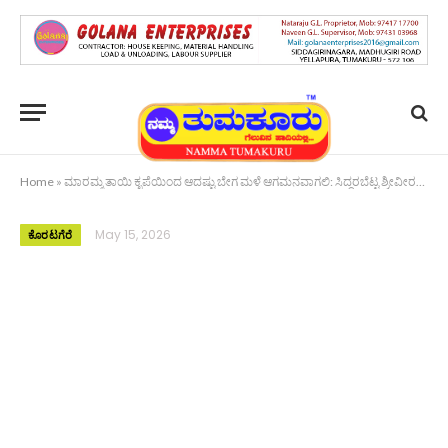
Home
»
ಮಾರಮ್ಮ ತಾಯಿ ಕೃಪೆಯಿಂದ ಆದಷ್ಟು ಬೇಗ ಮಳೆ ಆಗಮನವಾಗಲಿ: ಸಿದ್ದರಬೆಟ್ಟ ಶ್ರೀವೀರಭದ್ರ ಶಿವಾಚಾರ್ಯ ಸ್ವಾಮೀಜಿ
May 15, 2026
ಕೊರಟಗೆರೆ