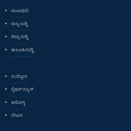
ಮುಖಪುಟ
ರಾಜ್ಯ ಸುದ್ದಿ
ಜಿಲ್ಲಾ ಸುದ್ದಿ
ತಾಲೂಕುಸುದ್ದಿ
ಉದ್ಯೋಗ
ಸ್ಪೆಷಲ್ ನ್ಯೂಸ್
ಆರೋಗ್ಯ
ಲೇಖನ