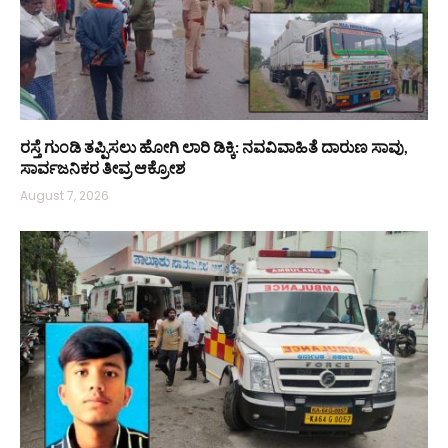
ರಸ್ತೆ ಗುಂಡಿ ತಪ್ಪಿಸಲು ಹೋಗಿ ಲಾರಿ ಡಿಕ್ಕಿ: ನವವಿವಾಹಿತೆ ದಾರುಣ ಸಾವು,
ಸಾರ್ವಜನಿಕರ ತೀವ್ರ ಆಕ್ರೋಶ
August 7, 2026