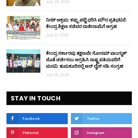
July 25, 2026
ನೀಟ್ ಅಕ್ರಮ: ಕಪ್ಪು ಪಟ್ಟಿ ಧರಿಸಿ ಮೌನ ಪ್ರತಿಭಟನೆ:
ಕೇಂದ್ರ ಶಿಕ್ಷಣ ಸಚಿವರ ರಾಜೀನಾಮೆಗೆ ಆಗ್ರಹ
July 21, 2026
ಕೇಂದ್ರ ಸರ್ಕಾರವು ತಕ್ಷಣವೇ ಸೋನಮ್ ವಾಂಗ್ಚುಕ್
ಜೊತೆ ಚರ್ಚಿಸಲು ಆಗ್ರಹಿಸಿ ರಾಷ್ಟ್ರಪತಿಯವರಿಗೆ
ಮನವಿ: ತುಮಕೂರಿನಲ್ಲಿ ಆನ್‌ ಲೈನ್ ಸಹಿ ಸಂಗ್ರಹ
July 18, 2026
STAY IN TOUCH
Facebook
Twitter
Pinterest
Instagram