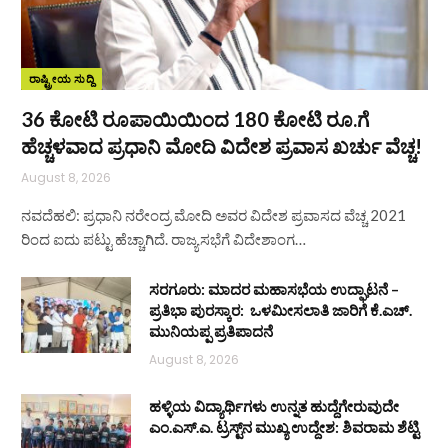
ರಾಷ್ಟ್ರೀಯ ಸುದ್ದಿ
36 ಕೋಟಿ ರೂಪಾಯಿಯಿಂದ 180 ಕೋಟಿ ರೂ.ಗೆ
ಹೆಚ್ಚಳವಾದ ಪ್ರಧಾನಿ ಮೋದಿ ವಿದೇಶ ಪ್ರವಾಸ ಖರ್ಚು ವೆಚ್ಚ!
August 8, 2026
ನವದೆಹಲಿ: ಪ್ರಧಾನಿ ನರೇಂದ್ರ ಮೋದಿ ಅವರ ವಿದೇಶ ಪ್ರವಾಸದ ವೆಚ್ಚ 2021
ರಿಂದ ಐದು ಪಟ್ಟು ಹೆಚ್ಚಾಗಿದೆ. ರಾಜ್ಯಸಭೆಗೆ ವಿದೇಶಾಂಗ…
ಸರಗೂರು: ಮಾದರ ಮಹಾಸಭೆಯ ಉದ್ಘಾಟನೆ –
ಪ್ರತಿಭಾ ಪುರಸ್ಕಾರ: ಒಳಮೀಸಲಾತಿ ಜಾರಿಗೆ ಕೆ.ಎಚ್.
ಮುನಿಯಪ್ಪ ಪ್ರತಿಪಾದನೆ
August 8, 2026
ಹಳ್ಳಿಯ ವಿದ್ಯಾರ್ಥಿಗಳು ಉನ್ನತ ಹುದ್ದೆಗೇರುವುದೇ
ಎಂ.ಎಸ್.ಎ. ಟ್ರಸ್ಟ್‌ನ ಮುಖ್ಯ ಉದ್ದೇಶ: ಶಿವರಾಮ ಶೆಟ್ಟಿ