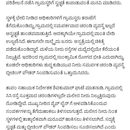
ಪರಿಶೀಲನೆ ನಡೆಸಿ ಗ್ರಾಮಸ್ಥರಿಗೆ ಸ್ವಚ್ಛತೆ ಕಾಪಾಡುವಂತೆ ಮನವಿ ಮಾಡಿದರು.
ಸ್ಥಳಕ್ಕೆ ಭೇಟಿ ನೀಡಿದ ಅಧಿಕಾರಿಗಳಿಗೆ ಗ್ರಾಮಸ್ಥರು ತರಾಟೆಗೆ
ತೆಗೆದುಕೊಂಡಿದ್ದು, ಗ್ರಾಮದಲ್ಲಿ ಸಮಪರ್ಕವಾದ ಚರಂಡಿ ವ್ಯವಸ್ಥೆ ಇಲ್ಲದೆ
ಅಸ್ವಚ್ಛತೆ ತಾಂಡವವಾಡುತ್ತಿದೆ. ಅದಕ್ಕಾಗಿಯೇ ಗ್ರಾಮದಲ್ಲಿ ವಾಂತಿ ಬೇದಿ
ಉಲ್ಬಣಿಸಿದೆ. ಈಗಾಗಲೇ ನಾಲ್ಕೈದು ಜನರು ಆಸ್ಪತ್ರೆಯಲ್ಲಿ ಚಿಕಿತ್ಸೆ
ಪಡೆದುಕೊಂಡಿದ್ದಾರೆ. ಮಳೆಯ ನೀರು ರಸ್ತೆಗಳ ಮಧ್ಯೆದಲ್ಲಿಯೇ ಕೆರೆಯಂತೆ
ನಿಲ್ಲುತ್ತಿವೆ. ಇದರಿಂದ ಗ್ರಾಮದಲ್ಲಿ ಸಾಂಕ್ರಾಮಿಕ ರೋಗದ ಭೀತಿ ಎದುರಾಗಿದ್ದು,
ಕೂಡಲೇ ಅಧಿಕಾರಿಗಳು ಶುದ್ಧ ಕುಡಿಯುವ ನೀರು ಸಮರ್ಪಕ ಚರಂಡಿ ವ್ಯವಸ್ಥೆ
ಬ್ಲೀಚಿಂಗ್ ಪೌಡರ್ ಸಿಂಪಡಿಸುವಂತೆ ಒತ್ತಾಯಿಸಿದರು.
ತಾಪಂ ಸಹಾಯಕ ನಿರ್ದೇಶಕ ಶಿವಕುಮಾರ್ ಘಾಟೆ ಮಾತನಾಡಿ, ಗ್ರಾಮದಲ್ಲಿ
ಸಿಸಿ ರಸ್ತೆ ಸೂಕ್ತವಾದ ಚರಂಡಿಗಳಿಲ್ಲದೇ ಮಲೀನ ನೀರು ನಿಲ್ಲುತ್ತಿರುವುದು
ನೋಡಿದ್ದೇವೆ. ಮುಖ್ಯ ನೀರಿನ ಪೈಪ್ ಲೈನ್ ಗೆ ಅಳವಡಿಸಿಕೊಂರುವ
ಸಂಪರ್ಕಗಳನ್ನು ತೆಗೆದುಹಾಕಲು ತಿಳಿಸಲಾಗುತ್ತದೆ. ಮಲೀನ ನೀರು ನಿಂತ
ಸ್ಥಳಗಳಲ್ಲಿ ತಾತ್ಕಾಲಿಕವಾಗಿ ಮರೂಮ್ ಹಾಕಿಸಲು ತಿಳಿಸಲಾಗಿದೆ. ಸದ್ಯಕ್ಕೆ
ಸ್ವಚ್ಛತೆ ಮತ್ತು ಬ್ಲೀಚಿಂಗ್ ಪೌಡರ್ ಸಿಂಪಡಿಸಲು ಸೂಚಿಸಲಾಗಿದೆ ಎಂದು