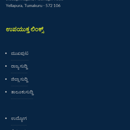
Yellapura, Tumakuru - 572 106
ಉಪಯುಕ್ತ ಲಿಂಕ್ಸ್
ಮುಖಪುಟ
ರಾಜ್ಯ ಸುದ್ದಿ
ಜಿಲ್ಲಾ ಸುದ್ದಿ
ತಾಲೂಕುಸುದ್ದಿ
ಉದ್ಯೋಗ