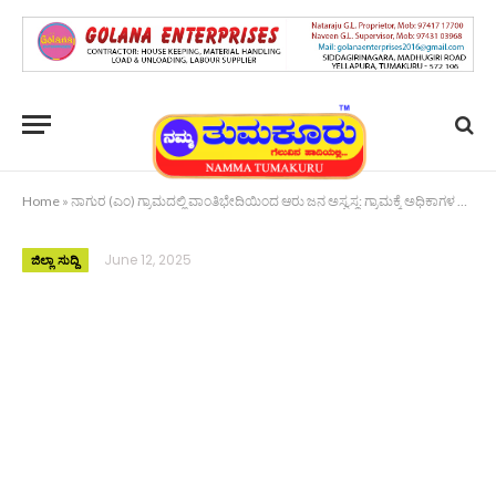
Home
»
ನಾಗುರ (ಎಂ) ಗ್ರಾಮದಲ್ಲಿ ವಾಂತಿಭೇದಿಯಿಂದ ಆರು ಜನ ಅಸ್ವಸ್ಥ: ಗ್ರಾಮಕ್ಕೆ ಅಧಿಕಾಗಳ ದೌಡು
June 12, 2025
ಜಿಲ್ಲಾ ಸುದ್ದಿ