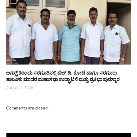
ಆಗಸ್ಟ್ 8ರಂದು ಸರಗೂರಿನಲ್ಲಿ ಹೆಚ್.ಡಿ. ಕೋಟೆ ಹಾಗೂ ಸರಗೂರು
ತಾಲೂಕು ಮಾದರ ಮಹಾಸಭಾ ಉದ್ಘಾಟನೆ ಮತ್ತು ಪ್ರತಿಭಾ ಪುರಸ್ಕಾರ
August 7, 2026
Comments are closed.