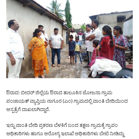
ಔರಾದ: ಬೀದರ್ ಜಿಲ್ಲೆಯ ಔರಾದ ತಾಲೂಕಿನ ಜೋಜನಾ ಗ್ರಾಮ
ಪಂಚಾಯತ್ ವ್ಯಾಪ್ತಿಯ ನಾಗೂರ (ಎಂ) ಗ್ರಾಮದಲ್ಲಿ ವಾಂತಿ ಬೇದಿಯಿಂದ
ಆಸ್ಪತ್ರೆಗೆ ದಾಖಲಾಗಿದ್ದಾರೆ.
ಇನ್ನು ವಾಂತಿ ಬೇದಿ ಪ್ರಕರಣ ಬೆಳಕಿಗೆ ಬಂದ ತಕ್ಷಣ ಗ್ರಾಮಕ್ಕೆ ಗ್ರಾಪಂ
ಅಧಿಕಾರಿಗಳು ಹಾಗೂ ಆರೋಗ್ಯ ಇಲಾಖೆ ಅಧಿಕಾರಿಗಳು ಬೇಟಿ ನೀಡಿದ್ದು