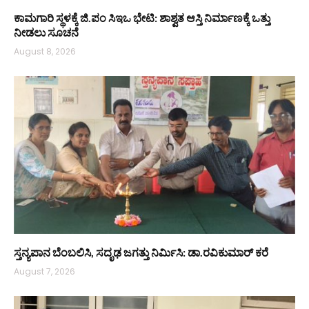
ಕಾಮಗಾರಿ ಸ್ಥಳಕ್ಕೆ ಜಿ.ಪಂ ಸಿಇಒ ಭೇಟಿ: ಶಾಶ್ವತ ಆಸ್ತಿ ನಿರ್ಮಾಣಕ್ಕೆ ಒತ್ತು
ನೀಡಲು ಸೂಚನೆ
August 8, 2026
ಸ್ತನ್ಯಪಾನ ಬೆಂಬಲಿಸಿ, ಸದೃಢ ಜಗತ್ತು ನಿರ್ಮಿಸಿ: ಡಾ.ರವಿಕುಮಾರ್ ಕರೆ
August 7, 2026