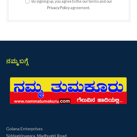
By signing up, you agree to the our terms and our
Privacy Policy
agreement.
ನಮ್ಮ ಬಗ್ಗೆ
Golana Enterprises
Siddagirinagara, Madhugiri Road