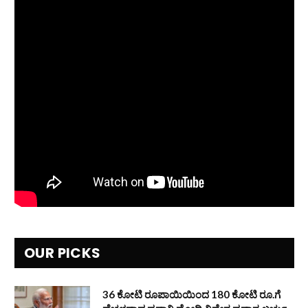
OUR PICKS
36 ಕೋಟಿ ರೂಪಾಯಿಯಿಂದ 180 ಕೋಟಿ ರೂ.ಗೆ