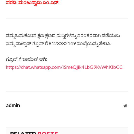
ವರದಿ: ಮಂಜುಸ್ವಾಮಿ ಎಂ.ಎನ್.
ನಮ್ಮತುಮಕೂರಿನ ಕ್ಷಣ ಕ್ಷಣದ ಸುದ್ದಿಗಳನ್ನು ನಿರಂತರವಾಗಿ ಪಡೆಯಲು
ನಿಮ್ಮ ವಾಟ್ಸಾಪ್ ಗ್ರೂಪ್ ಗೆ 8123382149 ಸಂಖ್ಯೆಯನ್ನು ಸೇರಿಸಿ.
ಗ್ರೂಪ್ ಗೆ ಜಾಯಿನ್ ಆಗಿ:
https://chat.whatsapp.com/ISmeQjik4LbG9KvWhKlbCC
admin
Web