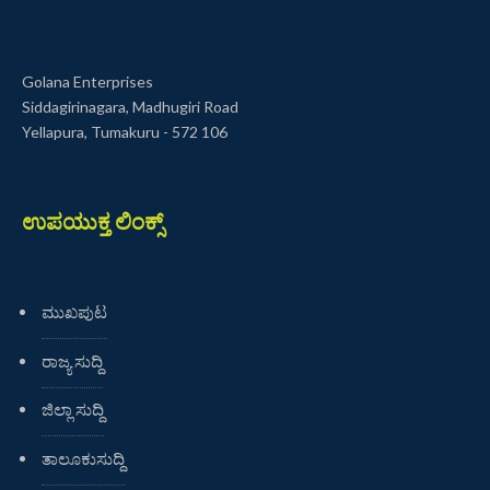
Golana Enterprises
Siddagirinagara, Madhugiri Road
Yellapura, Tumakuru - 572 106
ಉಪಯುಕ್ತ ಲಿಂಕ್ಸ್
ಮುಖಪುಟ
ರಾಜ್ಯ ಸುದ್ದಿ
ಜಿಲ್ಲಾ ಸುದ್ದಿ
ತಾಲೂಕುಸುದ್ದಿ