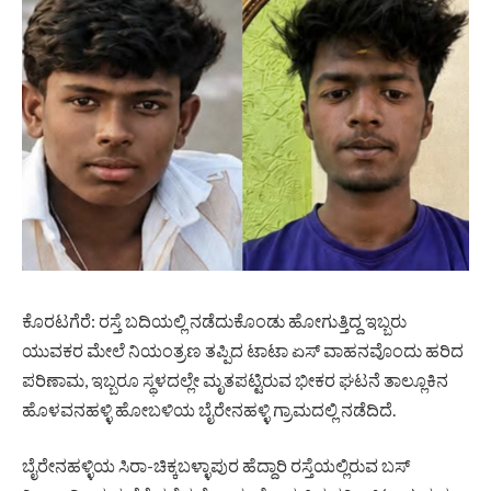
ಕೊರಟಗೆರೆ: ರಸ್ತೆ ಬದಿಯಲ್ಲಿ ನಡೆದುಕೊಂಡು ಹೋಗುತ್ತಿದ್ದ ಇಬ್ಬರು
ಯುವಕರ ಮೇಲೆ ನಿಯಂತ್ರಣ ತಪ್ಪಿದ ಟಾಟಾ ಏಸ್ ವಾಹನವೊಂದು ಹರಿದ
ಪರಿಣಾಮ, ಇಬ್ಬರೂ ಸ್ಥಳದಲ್ಲೇ ಮೃತಪಟ್ಟಿರುವ ಭೀಕರ ಘಟನೆ ತಾಲ್ಲೂಕಿನ
ಹೊಳವನಹಳ್ಳಿ ಹೋಬಳಿಯ ಬೈರೇನಹಳ್ಳಿ ಗ್ರಾಮದಲ್ಲಿ ನಡೆದಿದೆ.
ಬೈರೇನಹಳ್ಳಿಯ ಸಿರಾ-ಚಿಕ್ಕಬಳ್ಳಾಪುರ ಹೆದ್ದಾರಿ ರಸ್ತೆಯಲ್ಲಿರುವ ಬಸ್