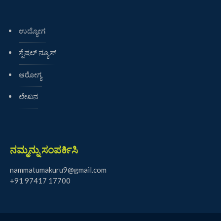
ಉದ್ಯೋಗ
ಸ್ಪೆಷಲ್ ನ್ಯೂಸ್
ಆರೋಗ್ಯ
ಲೇಖನ
ನಮ್ಮನ್ನು ಸಂಪರ್ಕಿಸಿ
nammatumakuru9@gmail.com
+91 97417 17700