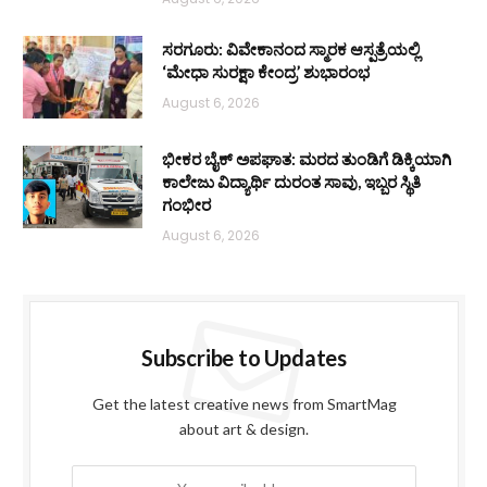
ಸರಗೂರು: ವಿವೇಕಾನಂದ ಸ್ಮಾರಕ ಆಸ್ಪತ್ರೆಯಲ್ಲಿ
‘ಮೇಧಾ ಸುರಕ್ಷಾ ಕೇಂದ್ರ’ ಶುಭಾರಂಭ
August 6, 2026
ಭೀಕರ ಬೈಕ್ ಅಪಘಾತ: ಮರದ ತುಂಡಿಗೆ ಡಿಕ್ಕಿಯಾಗಿ
ಕಾಲೇಜು ವಿದ್ಯಾರ್ಥಿ ದುರಂತ ಸಾವು, ಇಬ್ಬರ ಸ್ಥಿತಿ
ಗಂಭೀರ
August 6, 2026
Subscribe to Updates
Get the latest creative news from SmartMag
about art & design.