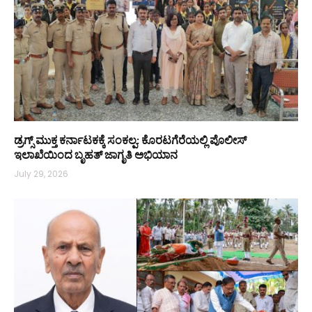
ಡ್ರಗ್ಸ್ ಮುಕ್ತ ಕರ್ನಾಟಕಕ್ಕೆ ಸಂಕಲ್ಪ: ಕೊರಟಗೆರೆಯಲ್ಲಿ ಪೊಲೀಸ್
ಇಲಾಖೆಯಿಂದ ಬೃಹತ್ ಜಾಗೃತಿ ಅಭಿಯಾನ
July 29, 2026