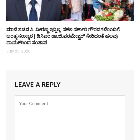
ಮಾಜಿ ಸಚಿವ ಸಿ. ವೀರಣ್ಣ ಇನ್ನಿಲ್ಲ: ಸಕಲ ಸರ್ಕಾರಿ ಗೌರವಗಳೊಂದಿಗೆ
ಅಂತ್ಯಸಂಸ್ಕಾರ | ಡಿಸಿಎಂ ಡಾ.ಜಿ.ಪರಮೇಶ್ವರ್ ಸೇರಿದಂತೆ ಹಲವು
ನಾಯಕರಿಂದ ಸಂತಾಪ
July 25, 2026
LEAVE A REPLY