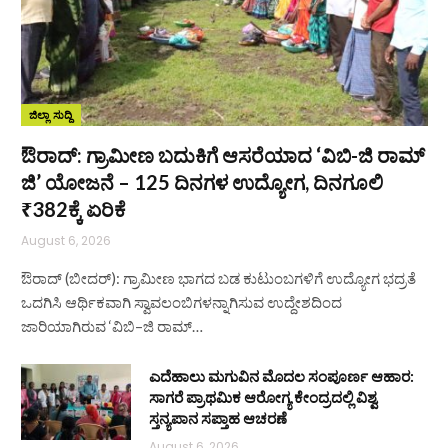
ಜಿಲ್ಲಾ ಸುದ್ದಿ
ಔರಾದ್: ಗ್ರಾಮೀಣ ಬದುಕಿಗೆ ಆಸರೆಯಾದ ‘ವಿಬಿ-ಜಿ ರಾಮ್
ಜಿ’ ಯೋಜನೆ – 125 ದಿನಗಳ ಉದ್ಯೋಗ, ದಿನಗೂಲಿ
₹382ಕ್ಕೆ ಏರಿಕೆ
August 6, 2026
ಔರಾದ್ (ಬೀದರ್): ಗ್ರಾಮೀಣ ಭಾಗದ ಬಡ ಕುಟುಂಬಗಳಿಗೆ ಉದ್ಯೋಗ ಭದ್ರತೆ
ಒದಗಿಸಿ ಆರ್ಥಿಕವಾಗಿ ಸ್ವಾವಲಂಬಿಗಳನ್ನಾಗಿಸುವ ಉದ್ದೇಶದಿಂದ
ಜಾರಿಯಾಗಿರುವ ‘ವಿಬಿ–ಜಿ ರಾಮ್…
ಎದೆಹಾಲು ಮಗುವಿನ ಮೊದಲ ಸಂಪೂರ್ಣ ಆಹಾರ:
ಸಾಗರೆ ಪ್ರಾಥಮಿಕ ಆರೋಗ್ಯ ಕೇಂದ್ರದಲ್ಲಿ ವಿಶ್ವ
ಸ್ತನ್ಯಪಾನ ಸಪ್ತಾಹ ಆಚರಣೆ
August 6, 2026