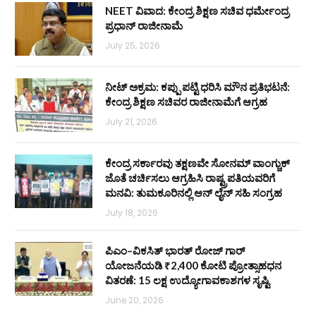
NEET ವಿವಾದ: ಕೇಂದ್ರ ಶಿಕ್ಷಣ ಸಚಿವ ಧರ್ಮೇಂದ್ರ
ಪ್ರಧಾನ್ ರಾಜೀನಾಮೆ
July 25, 2026
ನೀಟ್ ಅಕ್ರಮ: ಕಪ್ಪು ಪಟ್ಟಿ ಧರಿಸಿ ಮೌನ ಪ್ರತಿಭಟನೆ:
ಕೇಂದ್ರ ಶಿಕ್ಷಣ ಸಚಿವರ ರಾಜೀನಾಮೆಗೆ ಆಗ್ರಹ
July 21, 2026
ಕೇಂದ್ರ ಸರ್ಕಾರವು ತಕ್ಷಣವೇ ಸೋನಮ್ ವಾಂಗ್ಚುಕ್
ಜೊತೆ ಚರ್ಚಿಸಲು ಆಗ್ರಹಿಸಿ ರಾಷ್ಟ್ರಪತಿಯವರಿಗೆ
ಮನವಿ: ತುಮಕೂರಿನಲ್ಲಿ ಆನ್‌ ಲೈನ್ ಸಹಿ ಸಂಗ್ರಹ
July 18, 2026
ಪಿಎಂ–ವಿಕಸಿತ್ ಭಾರತ್ ರೋಜ್‌ ಗಾರ್
ಯೋಜನೆಯಡಿ ₹2,400 ಕೋಟಿ ಪ್ರೋತ್ಸಾಹಧನ
ವಿತರಣೆ: 15 ಲಕ್ಷ ಉದ್ಯೋಗಾವಕಾಶಗಳ ಸೃಷ್ಟಿ
June 20, 2026