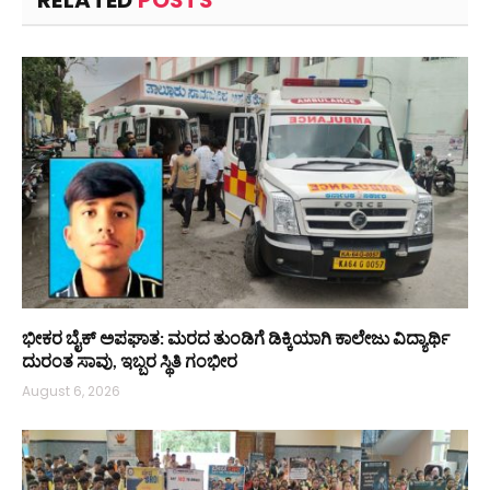
RELATED
POSTS
ಭೀಕರ ಬೈಕ್ ಅಪಘಾತ: ಮರದ ತುಂಡಿಗೆ ಡಿಕ್ಕಿಯಾಗಿ ಕಾಲೇಜು ವಿದ್ಯಾರ್ಥಿ
ದುರಂತ ಸಾವು, ಇಬ್ಬರ ಸ್ಥಿತಿ ಗಂಭೀರ
August 6, 2026