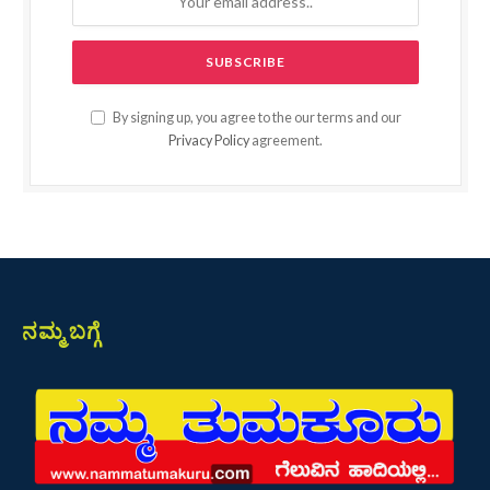
By signing up, you agree to the our terms and our
Privacy Policy
agreement.
ನಮ್ಮ ಬಗ್ಗೆ