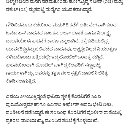
ನಿಲ್ದಾಣದಿಂದ ಮನೆಗೆ ನಡೆದುಕೊಂಡು ಹೋಗುತ್ತಿದ್ದ ನವೀನ್ (೧೮) ಮತ್ತು
ನಕುಲ್ (೧೭) ಮೃತಪಟ್ಟ ದುರ್ದೈವಿ ಯುವಕರಾಗಿದ್ದಾರೆ.
ಗೌರಿಬಿದನೂರು ಕಡೆಯಿಂದ ಮಧುಗಿರಿ ಕಡೆಗೆ ಅತೀ ವೇಗವಾಗಿ ಬಂದ
ಟಾಟಾ ಏಸ್ ವಾಹನದ ಚಾಲಕನ ಅಜಾಗರೂಕತೆ ಹಾಗೂ ನಿರ್ಲಕ್ಷ್ಯ
ಚಾಲನೆಯೇ ಈ ಘಟನೆಗೆ ಕಾರಣ ಎನ್ನಲಾಗಿದೆ. ರಸ್ತೆ ಬದಿಯಲ್ಲಿದ್ದ
ಯುವಕರಿಬ್ಬರನ್ನು ಬಲಿಪಡೆದ ವಾಹನವು, ಅಷ್ಟಕ್ಕೇ ನಿಲ್ಲದೆ ನಿಯಂತ್ರಣ
ಕಳೆದುಕೊಂಡು ಹತ್ತಿರದಲ್ಲೇ ಇದ್ದ ಹೋಟೆಲ್‌ ಒಂದಕ್ಕೆ ನುಗ್ಗಿದೆ.
ಘಟನೆಯಿಂದಾಗಿ ಹೋಟೆಲ್ ಒಳಗಿದ್ದ ಕೆಲವರಿಗೆ ಸಣ್ಣಪುಟ್ಟ
ಗಾಯಗಳಾಗಿದ್ದು, ಅವರನ್ನು ತಕ್ಷಣವೇ ಆಸ್ಪತ್ರೆಗೆ ದಾಖಲಿಸಿ ಚಿಕಿತ್ಸೆ
ಕೊಡಿಸಲಾಗುತ್ತಿದೆ.
ವಿಷಯ ತಿಳಿಯುತ್ತಿದ್ದಂತೆ ಘಟನಾ ಸ್ಥಳಕ್ಕೆ ಕೊರಟಗೆರೆ ಸಿಪಿಐ
ಪುರುಷೋತ್ತಮ್ ಹಾಗೂ ಪಿಎಸ್‌ಐ ತೀರ್ಥೇಶ್ ಅವರು ಭೇಟಿ ನೀಡಿ,
ಪರಿಶೀಲನೆ ನಡೆಸಿದ್ದಾರೆ. ಈ ಸಂಬಂಧ ಕೊರಟಗೆರೆ ಪೊಲೀಸ್ ಠಾಣೆಯಲ್ಲಿ
ಪ್ರಕರಣ ದಾಖಲಾಗಿದ್ದು, ಮುಂದಿನ ತನಿಖೆ ಕೈಗೊಳ್ಳಲಾಗಿದೆ.