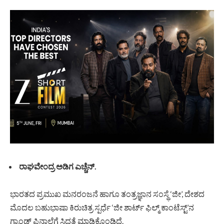
ರಾಘವೇಂದ್ರ ಅಡಿಗ ಎಚ್ಚೆನ್.
ಭಾರತದ ಪ್ರಮುಖ ಮನರಂಜನೆ ಹಾಗೂ ತಂತ್ರಜ್ಞಾನ ಸಂಸ್ಥೆ ‘ಜೀ’, ದೇಶದ
ಮೊದಲ ಬಹುಭಾಷಾ ಕಿರುಚಿತ್ರ ಸ್ಪರ್ಧೆ ‘ಜೀ ಶಾರ್ಟ್ ಫಿಲ್ಮ್ ಕಾಂಟೆಸ್ಟ್’ನ
ಗ್ರಾಂಡ್ ಫಿನಾಲೆಗೆ ಸಿದ್ಧತೆ ಮಾಡಿಕೊಂಡಿದೆ.