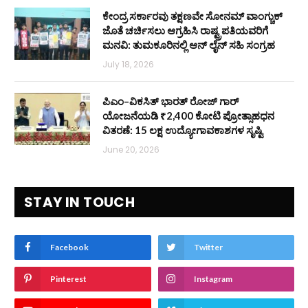
ಕೇಂದ್ರ ಸರ್ಕಾರವು ತಕ್ಷಣವೇ ಸೋನಮ್ ವಾಂಗ್ಚುಕ್
ಜೊತೆ ಚರ್ಚಿಸಲು ಆಗ್ರಹಿಸಿ ರಾಷ್ಟ್ರಪತಿಯವರಿಗೆ
ಮನವಿ: ತುಮಕೂರಿನಲ್ಲಿ ಆನ್‌ ಲೈನ್ ಸಹಿ ಸಂಗ್ರಹ
July 18, 2026
ಪಿಎಂ–ವಿಕಸಿತ್ ಭಾರತ್ ರೋಜ್‌ ಗಾರ್
ಯೋಜನೆಯಡಿ ₹2,400 ಕೋಟಿ ಪ್ರೋತ್ಸಾಹಧನ
ವಿತರಣೆ: 15 ಲಕ್ಷ ಉದ್ಯೋಗಾವಕಾಶಗಳ ಸೃಷ್ಟಿ
June 20, 2026
STAY IN TOUCH
Facebook
Twitter
Pinterest
Instagram