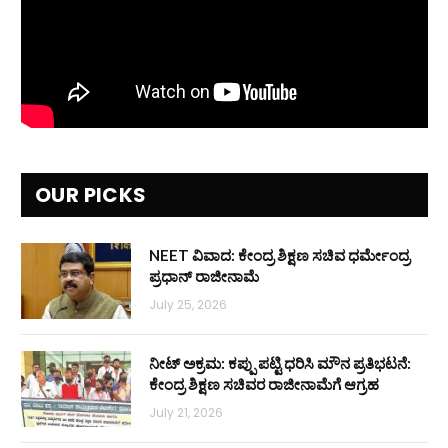
OUR PICKS
NEET ವಿವಾದ: ಕೇಂದ್ರ ಶಿಕ್ಷಣ ಸಚಿವ ಧರ್ಮೇಂದ್ರ
ಪ್ರಧಾನ್ ರಾಜೀನಾಮೆ
July 25, 2026
ನೀಟ್ ಅಕ್ರಮ: ಕಪ್ಪು ಪಟ್ಟಿ ಧರಿಸಿ ಮೌನ ಪ್ರತಿಭಟನೆ:
ಕೇಂದ್ರ ಶಿಕ್ಷಣ ಸಚಿವರ ರಾಜೀನಾಮೆಗೆ ಆಗ್ರಹ
July 21, 2026