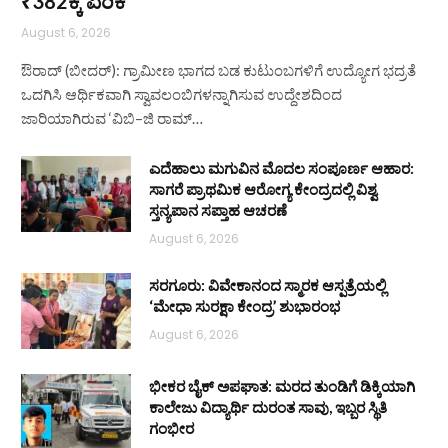
₹382ಕ್ಕೆ ಏರಿಕೆ
August 6, 2026
ಔರಾದ್ (ಬೀದರ್): ಗ್ರಾಮೀಣ ಭಾಗದ ಬಡ ಕುಟುಂಬಗಳಿಗೆ ಉದ್ಯೋಗ ಭದ್ರತೆ
ಒದಗಿಸಿ ಆರ್ಥಿಕವಾಗಿ ಸ್ವಾವಲಂಬಿಗಳನ್ನಾಗಿಸುವ ಉದ್ದೇಶದಿಂದ
ಜಾರಿಯಾಗಿರುವ ‘ವಿಬಿ–ಜಿ ರಾಮ್…
ಎದೆಹಾಲು ಮಗುವಿನ ಮೊದಲ ಸಂಪೂರ್ಣ ಆಹಾರ:
ಸಾಗರೆ ಪ್ರಾಥಮಿಕ ಆರೋಗ್ಯ ಕೇಂದ್ರದಲ್ಲಿ ವಿಶ್ವ
ಸ್ತನ್ಯಪಾನ ಸಪ್ತಾಹ ಆಚರಣೆ
August 6, 2026
ಸರಗೂರು: ವಿವೇಕಾನಂದ ಸ್ಮಾರಕ ಆಸ್ಪತ್ರೆಯಲ್ಲಿ
‘ಮೇಧಾ ಸುರಕ್ಷಾ ಕೇಂದ್ರ’ ಶುಭಾರಂಭ
August 6, 2026
ಭೀಕರ ಬೈಕ್ ಅಪಘಾತ: ಮರದ ತುಂಡಿಗೆ ಡಿಕ್ಕಿಯಾಗಿ
ಕಾಲೇಜು ವಿದ್ಯಾರ್ಥಿ ದುರಂತ ಸಾವು, ಇಬ್ಬರ ಸ್ಥಿತಿ
ಗಂಭೀರ