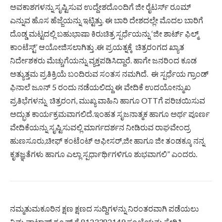
ಅವಕಾಶಗಳನ್ನು ಸೃಷ್ಟಿಸುವ ಉದ್ದೇಶದೊಂದಿಗೆ ಜೀ ರೈಟರ್ಸ್ ರೂಮ್
ಎನ್ನುವ ಹೊಸ ಹೆಜ್ಜೆಯನ್ನು ಇಟ್ಟಿತ್ತು. ಈ ಬಾರಿ ದೇಶದಲ್ಲೇ ಮೊದಲ ಬಾರಿಗೆ
ದೊಡ್ಡ ಮಟ್ಟದಲ್ಲಿ ಬಹುಭಾಷಾ ಕಿರುಚಿತ್ರ ಸ್ಪರ್ಧೆಯನ್ನು ‘ಜೀ ಶಾರ್ಟ್ ಫಿಲ್ಮ್
ಕಾಂಟೆಸ್ಟ್’ ಆಯೋಜಿಸಲಾಗಿತ್ತು .ಈ ಪ್ರಯತ್ನಕ್ಕೆ ಚಿತ್ರರಂಗದ ಖ್ಯಾತ
ನಿರ್ದೇಶಕರು ಮೆಚ್ಚುಗೆಯನ್ನು ವ್ಯಕ್ತಪಡಿಸಿದ್ದಾರೆ. ಹಾಗೇ ಜನರಿಂದ ಕೂಡ
ಅತ್ಯುತ್ತಮ ಪ್ರತಿಕ್ರಿಯೆ ಬಂದಿರುವ ಸಂತಸ ನಮಗಿದೆ. ಈ ಸ್ಪರ್ಧೆಯ ಗ್ರಾಂಡ್
ಫಿನಾಲೆ ಜೂನ್ 5 ರಂದು ನಡೆಯಲಿದ್ದು ಈ ವೇದಿಕೆ ಉದಯೋನ್ಮುಖ
ಪ್ರತಿಭೆಗಳನ್ನು ಚಿತ್ರರಂಗ, ಮುಖ್ಯ ವಾಹಿನಿ ಹಾಗೂ OTTಗೆ ಪರಿಚಯಿಸುವ
ಅದ್ಭುತ ಕಾರ್ಯಕ್ರಮವಾಗಲಿದೆ.ಇಂಹತ ಸೃಜನಾತ್ಮಕ ಹಾಗೂ ಅರ್ಥ ಪೂರ್ಣ
ವೇದಿಕೆಯನ್ನು ಸೃಷ್ಟಿಸುವಲ್ಲಿ ಮಾರ್ಗದರ್ಶನ ನೀಡಿರುವ ರಾಘವೇಂದ್ರ
ಹುಣಸೂರು,ಚೀಫ್ ಕಂಟೆಂಟ್ ಆಫೀಸರ್,ಜೀ ಹಾಗೂ ಜೀ ತಂಡಕ್ಕೂ ನನ್ನ
ಕೃತಜ್ಞತೆಗಳು ಹಾಗೂ ಎಲ್ಲಾ ಸ್ಪರ್ಧಾರ್ಥಿಗಳಿಗೂ ಶುಭವಾಗಲಿ” ಎಂದರು.
ನಮ್ಮತುಮಕೂರಿನ ಕ್ಷಣ ಕ್ಷಣದ ಸುದ್ದಿಗಳನ್ನು ನಿರಂತರವಾಗಿ ಪಡೆಯಲು
ನಿಮ್ಮ ವಾಟ್ಸಾಪ್ ಗ್ರೂಪ್ ಗೆ 8123382149 ಸಂಖ್ಯೆಯನ್ನು ಸೇರಿಸಿ.