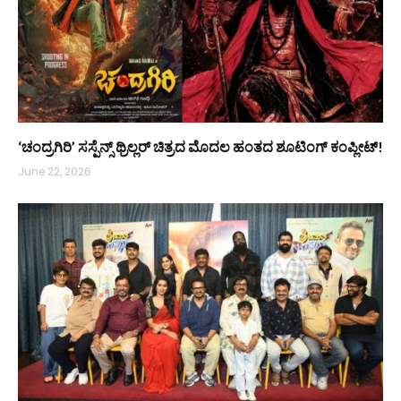
‘ಚಂದ್ರಗಿರಿ’ ಸಸ್ಪೆನ್ಸ್ ಥ್ರಿಲ್ಲರ್ ಚಿತ್ರದ ಮೊದಲ ಹಂತದ ಶೂಟಿಂಗ್ ಕಂಪ್ಲೀಟ್!
June 22, 2026