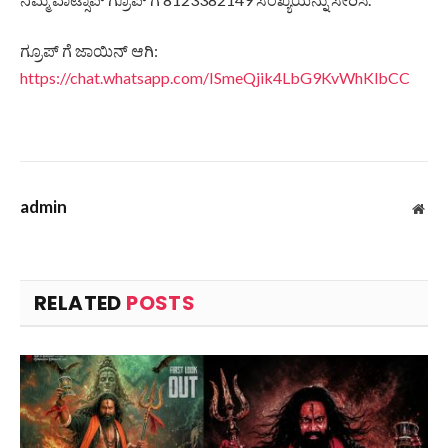
ಗ್ರೂಪ್ ಗೆ ಜಾಯಿನ್ ಆಗಿ:
https://chat.whatsapp.com/ISmeQjik4LbG9KvWhKlbCC
admin
Web
RELATED
POSTS