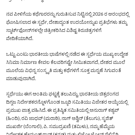
ನವ ಪೀಳಿಗೆಯ ಕಥೆಗಾರರನ್ನು ಗುರುತಿಸುವ ನಿಟ್ಟಿನಲ್ಲಿ 2026 ರ ಆರಂಭದಲ್ಲಿ
ಘೋಷಿಸಲಾದ ಈ ಸ್ಪರ್ಧೆ, ದೇಶಾದ್ಯಂತ ಉದಯೋನ್ಮುಖ ಪ್ರತಿಭೆಗಳು ತಮ್ಮ
ಸ್ಮಾರ್ಟ್‌ಫೋನ್‌ಗಳಲ್ಲೇ ಚಿತ್ರೀಕರಿಸಿದ ವಿಶಿಷ್ಟ ಕಿರುಚಿತ್ರಗಳಿಗೆ
ವೇದಿಕೆಯಾಗಿದೆ.
ಒಟ್ಟು ಎಂಟು ಭಾರತೀಯ ಭಾಷೆಗಳಲ್ಲಿ ನಡೆದ ಈ ಸ್ಪರ್ಧೆಯ ಮುಖ್ಯ ಉದ್ದೇಶ
ಸಿನಿಮಾ ನಿರ್ಮಾಣ ಕೇವಲ ಕೆಲವರಿಗಷ್ಟೇ ಸೀಮಿತವಾಗದೆ, ದೇಶದ ಮೂಲೆ
ಮೂಲೆಯ ವಿಭಿನ್ನ ಸಂಸ್ಕೃತಿ ಮತ್ತು ಕಥೆಗಳಿಗೆ ಸೂಕ್ತ ಮನ್ನಣೆ ಸಿಗುವಂತೆ
ಮಾಡುವುದಾಗಿದೆ.
ಸ್ಪರ್ಧೆಯು ಈಗ ಅಂತಿಮ ಘಟ್ಟಕ್ಕೆ ತಲುಪಿದ್ದು, ಭಾರತೀಯ ಚಿತ್ರರಂಗದ
ದಿಗ್ಗಜ ನಿರ್ದೇಶಕರನ್ನೊಳಗೊಂಡ ಜ್ಯೂರಿ ಸಮಿತಿಯು ವಿಜೇತರ ಆಯ್ಕೆಯಲ್ಲಿ
ಪ್ರಮುಖ ಪಾತ್ರ ವಹಿಸಿದೆ. ಈ ಪ್ರತಿಷ್ಠಿತ ಸಮಿತಿಯಲ್ಲಿ ಅನುರಾಗ್ ಕಶ್ಯಪ್
(ಹಿಂದಿ), ರವಿ ಜಾಧವ್ (ಮರಾಠಿ), ನಾಗ್ ಅಶ್ವಿನ್ (ತೆಲುಗು), ಸೃಜಿತ್
ಮುಖರ್ಜಿ (ಬೆಂಗಾಲಿ), ಪಿ. ಸಮುದ್ರಖಣಿ (ತಮಿಳು), ನಮ್ಮ ಹೆಮ್ಮೆಯ
ನಿರ್ದೇಶಕ ಹೇಮಂತ್ ರಾವ್ (ಕನ್ನಡ) ಮತ್ತು ಲಿಜೋ ಜೋಸ್ ಪೆಲ್ಲಿಸ್ಸೆರಿ