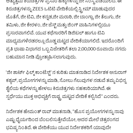
ಅತ್ಯುತ್ತಮ ಕಿರುಚಿತ್ರಗಳ ಪ್ರಸಾರ ಹಕ್ಕುಗಳನ್ನು ಜೀ ಸಂಸ್ಥೆ ಪಡೆಯಲಿದೆ. ಈ
ಕಿರುಚಿತ್ರಗಳನ್ನು ZEE5 ಒಟಿಟಿ ವೇದಿಕೆಯಲ್ಲಿ ಸ್ಟ್ರೀಮ್ ಮಾಡುವುದರ
ಜೊತೆಗೆ, ಜೀ ಟಿವಿ, ಜೀ ಕನ್ನಡ,ಜೀ ಮರಾಠಿ, ಜೀ ಬಾಂಗ್ಲಾ, ಜೀ ತೆಲುಗು, ಜೀ
ತಮಿಳು, ಜೀ ಕೇರಳಂ, ಜೀ ಜೆಸ್ಟ್ ಮತ್ತು ಜಿಂಗ್ ವಾಹಿನಿಗಳಲ್ಲಿಯೂ
ಪ್ರಸಾರವಾಗಲಿವೆ. ಯುವ ಕಥೆಗಾರರಿಗೆ ಡಿಜಿಟಲ್ ಹಾಗೂ ಟಿವಿ
ಮಾಧ್ಯಮಗಳೆರಡರಲ್ಲೂ ದೊಡ್ಡ ಮಟ್ಟದ ವೇದಿಕೆಯಾಗಲಿದೆ. ಇದರೊಂದಿಗೆ
ಪ್ರತಿ ಭಾಷಾ ವಿಭಾಗದ ಒಬ್ಬ ವಿಜೇತರಿಗೆ ತಲಾ 2,00,000 ರೂಪಾಯಿ ನಗದು
ಬಹುಮಾನ ನೀಡಿ ಪ್ರೋತ್ಸಾಹಿಸಲಾಗುವುದು.
‘ಜೀ ಶಾರ್ಟ್ ಫಿಲ್ಮ್ ಕಾಂಟೆಸ್ಟ್’ ನ ಕುರಿತು ಮಾತನಾಡಿದ ನಿರ್ದೇಶಕ ಅನುರಾಗ್
ಕಶ್ಯಪ್, ಪ್ರಯೋಗಗಳನ್ನು ಮಾಡಿ, ಸೋಲು ಗೆಲುವುಗಳ ನಡುವೆ ತಮ್ಮ ವಿಭಿನ್ನ
ಶೈಲಿಯ ಕಥೆಗಳನ್ನು ಹೇಳಲು ಕಿರುಚಿತ್ರಗಳು ಸಹಕಾರಿಯಾಗಿವೆ. ಈ
ಸ್ಪರ್ಧೆಯು ಮುಕ್ತ ಅಭಿವ್ಯಕ್ತಿಗೆ ರಾಷ್ಟ್ರ ಮಟ್ಟದ ವೇದಿಕೆ ಕಲ್ಪಿಸಿದೆ” ಎಂದರು.
ನಿರ್ದೇಶಕ ಹೇಮಂತ್ ರಾವ್ ಮಾತನಾಡಿ, “ಹೊಸ ಪ್ರಯೋಗಗಳನ್ನು ನಾವು
ಎಷ್ಟು ಧೈರ್ಯದಿಂದ ಬೆಂಬಲಿಸುತ್ತೇವೆಯೋ, ಅದರ ಮೇಲೆ ಚಿತ್ರರಂಗದ
ಭವಿಷ್ಯ ನಿಂತಿದೆ. ಈ ವೇದಿಕೆಯು ಯುವ ನಿರ್ದೇಶಕರಿಗೆ ಯಾವುದೇ