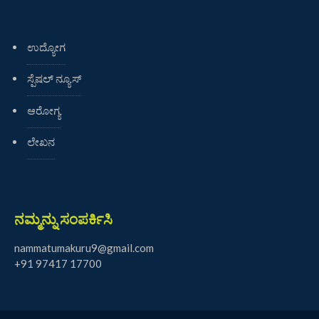
ಉದ್ಯೋಗ
ಸ್ಪೆಷಲ್ ನ್ಯೂಸ್
ಆರೋಗ್ಯ
ಲೇಖನ
ನಮ್ಮನ್ನು ಸಂಪರ್ಕಿಸಿ
nammatumakuru9@gmail.com
+91 97417 17700