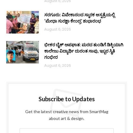
August 6, 2026
ಸರಗೂರು: ವಿವೇಕಾನಂದ ಸ್ಮಾರಕ ಆಸ್ಪತ್ರೆಯಲ್ಲಿ
‘ಮೇಧಾ ಸುರಕ್ಷಾ ಕೇಂದ್ರ’ ಶುಭಾರಂಭ
August 6, 2026
ಭೀಕರ ಬೈಕ್ ಅಪಘಾತ: ಮರದ ತುಂಡಿಗೆ ಡಿಕ್ಕಿಯಾಗಿ
ಕಾಲೇಜು ವಿದ್ಯಾರ್ಥಿ ದುರಂತ ಸಾವು, ಇಬ್ಬರ ಸ್ಥಿತಿ
ಗಂಭೀರ
August 6, 2026
Subscribe to Updates
Get the latest creative news from SmartMag
about art & design.