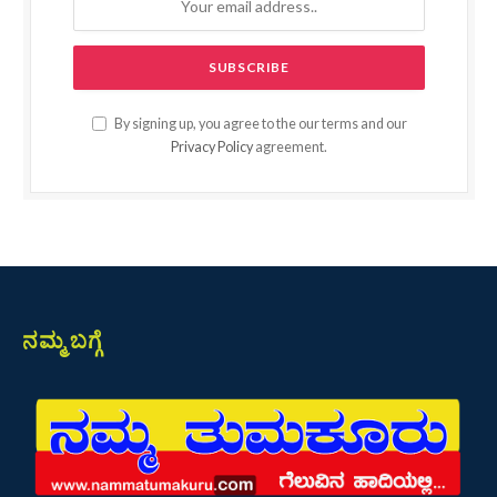
By signing up, you agree to the our terms and our
Privacy Policy
agreement.
ನಮ್ಮ ಬಗ್ಗೆ