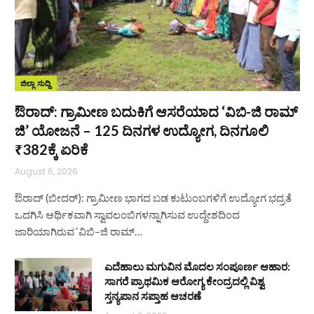
ಜಿಲ್ಲಾ ಸುದ್ದಿ
ಔರಾದ್: ಗ್ರಾಮೀಣ ಬದುಕಿಗೆ ಆಸರೆಯಾದ ‘ವಿಬಿ-ಜಿ ರಾಮ್
ಜಿ’ ಯೋಜನೆ – 125 ದಿನಗಳ ಉದ್ಯೋಗ, ದಿನಗೂಲಿ
₹382ಕ್ಕೆ ಏರಿಕೆ
August 6, 2026
ಔರಾದ್ (ಬೀದರ್): ಗ್ರಾಮೀಣ ಭಾಗದ ಬಡ ಕುಟುಂಬಗಳಿಗೆ ಉದ್ಯೋಗ ಭದ್ರತೆ
ಒದಗಿಸಿ ಆರ್ಥಿಕವಾಗಿ ಸ್ವಾವಲಂಬಿಗಳನ್ನಾಗಿಸುವ ಉದ್ದೇಶದಿಂದ
ಜಾರಿಯಾಗಿರುವ ‘ವಿಬಿ–ಜಿ ರಾಮ್…
ಎದೆಹಾಲು ಮಗುವಿನ ಮೊದಲ ಸಂಪೂರ್ಣ ಆಹಾರ:
ಸಾಗರೆ ಪ್ರಾಥಮಿಕ ಆರೋಗ್ಯ ಕೇಂದ್ರದಲ್ಲಿ ವಿಶ್ವ
ಸ್ತನ್ಯಪಾನ ಸಪ್ತಾಹ ಆಚರಣೆ