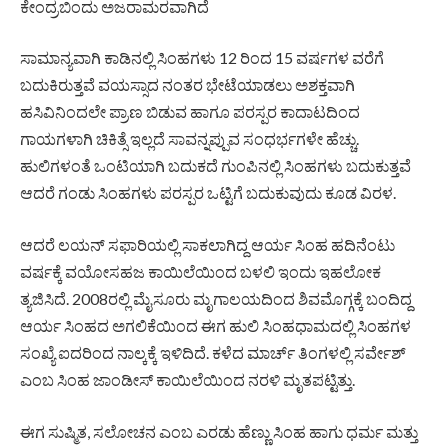
ಕೇಂದ್ರಬಿಂದು ಅಜರಾಮರವಾಗಿದೆ
ಸಾಮಾನ್ಯವಾಗಿ ಕಾಡಿನಲ್ಲಿ ಸಿಂಹಗಳು 12 ರಿಂದ 15 ವರ್ಷಗಳ ವರೆಗೆ
ಬದುಕಿರುತ್ತವೆ ವಯಸ್ಸಾದ ನಂತರ ಭೇಟೆಯಾಡಲು ಅಶಕ್ತವಾಗಿ
ಹಸಿವಿನಿಂದಲೇ ಪ್ರಾಣ ಬಿಡುವ ಹಾಗೂ ಪರಸ್ಪರ ಕಾದಾಟದಿಂದ
ಗಾಯಗಳಾಗಿ ಚಿಕಿತ್ಸೆ ಇಲ್ಲದೆ ಸಾವನ್ನಪ್ಪುವ ಸಂಧರ್ಭಗಳೇ ಹೆಚ್ಚು.
ಹುಲಿಗಳಂತೆ ಒಂಟಿಯಾಗಿ ಬದುಕದೆ ಗುಂಪಿನಲ್ಲಿ ಸಿಂಹಗಳು ಬದುಕುತ್ತವೆ
ಆದರೆ ಗಂಡು ಸಿಂಹಗಳು ಪರಸ್ಪರ ಒಟ್ಟಿಗೆ ಬದುಕುವುದು ಕೂಡ ವಿರಳ.
ಆದರೆ ಲಯನ್ ಸಫಾರಿಯಲ್ಲಿ ಸಾಕಲಾಗಿದ್ದ ಆರ್ಯ ಸಿಂಹ ಹದಿನೆಂಟು
ವರ್ಷಕ್ಕೆ ವಯೋಸಹಜ ಕಾಯಿಲೆಯಿಂದ ಬಳಲಿ ಇಂದು ಇಹಲೋಕ
ತ್ಯಜಿಸಿದೆ. 2008ರಲ್ಲಿ ಮೈಸೂರು ಮೃಗಾಲಯದಿಂದ ಶಿವಮೊಗ್ಗಕ್ಕೆ ಬಂದಿದ್ದ
ಆರ್ಯ ಸಿಂಹದ ಅಗಲಿಕೆಯಿಂದ ಈಗ ಹುಲಿ ಸಿಂಹಧಾಮದಲ್ಲಿ ಸಿಂಹಗಳ
ಸಂಖ್ಯೆ ಐದರಿಂದ ನಾಲ್ಕಕ್ಕೆ ಇಳಿದಿದೆ. ಕಳೆದ ಮಾರ್ಚ್ ತಿಂಗಳಲ್ಲಿ ಸರ್ವೇಶ್
ಎಂಬ ಸಿಂಹ ಜಾಂಡೀಸ್ ಕಾಯಿಲೆಯಿಂದ ನರಳಿ ಮೃತಪಟ್ಟಿತ್ತು.
ಈಗ ಸುಷ್ಮಿತ, ಸಲೋಚನ ಎಂಬ ಎರಡು ಹೆಣ್ಣು ಸಿಂಹ ಹಾಗು ಧರ್ಮ ಮತ್ತು