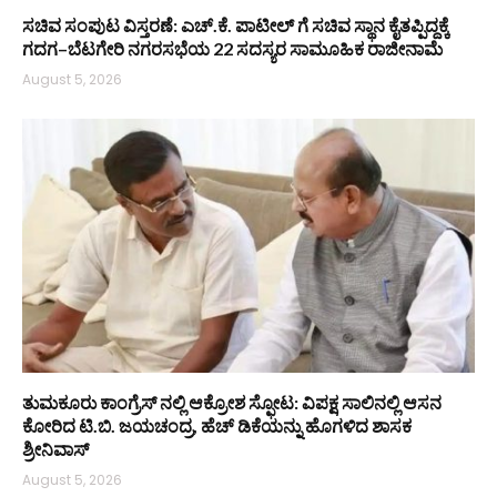
ಸಚಿವ ಸಂಪುಟ ವಿಸ್ತರಣೆ: ಎಚ್.ಕೆ. ಪಾಟೀಲ್ ಗೆ ಸಚಿವ ಸ್ಥಾನ ಕೈತಪ್ಪಿದ್ದಕ್ಕೆ
ಗದಗ–ಬೆಟಗೇರಿ ನಗರಸಭೆಯ 22 ಸದಸ್ಯರ ಸಾಮೂಹಿಕ ರಾಜೀನಾಮೆ
August 5, 2026
ತುಮಕೂರು ಕಾಂಗ್ರೆಸ್ ನಲ್ಲಿ ಆಕ್ರೋಶ ಸ್ಫೋಟ: ವಿಪಕ್ಷ ಸಾಲಿನಲ್ಲಿ ಆಸನ
ಕೋರಿದ ಟಿ.ಬಿ. ಜಯಚಂದ್ರ, ಹೆಚ್ ಡಿಕೆಯನ್ನು ಹೊಗಳಿದ ಶಾಸಕ
ಶ್ರೀನಿವಾಸ್
August 5, 2026