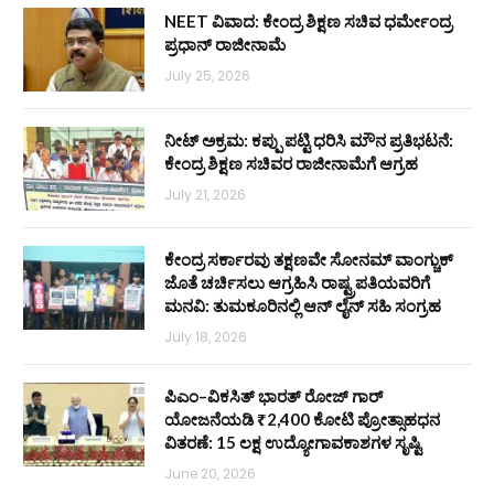
NEET ವಿವಾದ: ಕೇಂದ್ರ ಶಿಕ್ಷಣ ಸಚಿವ ಧರ್ಮೇಂದ್ರ
ಪ್ರಧಾನ್ ರಾಜೀನಾಮೆ
July 25, 2026
ನೀಟ್ ಅಕ್ರಮ: ಕಪ್ಪು ಪಟ್ಟಿ ಧರಿಸಿ ಮೌನ ಪ್ರತಿಭಟನೆ:
ಕೇಂದ್ರ ಶಿಕ್ಷಣ ಸಚಿವರ ರಾಜೀನಾಮೆಗೆ ಆಗ್ರಹ
July 21, 2026
ಕೇಂದ್ರ ಸರ್ಕಾರವು ತಕ್ಷಣವೇ ಸೋನಮ್ ವಾಂಗ್ಚುಕ್
ಜೊತೆ ಚರ್ಚಿಸಲು ಆಗ್ರಹಿಸಿ ರಾಷ್ಟ್ರಪತಿಯವರಿಗೆ
ಮನವಿ: ತುಮಕೂರಿನಲ್ಲಿ ಆನ್‌ ಲೈನ್ ಸಹಿ ಸಂಗ್ರಹ
July 18, 2026
ಪಿಎಂ–ವಿಕಸಿತ್ ಭಾರತ್ ರೋಜ್‌ ಗಾರ್
ಯೋಜನೆಯಡಿ ₹2,400 ಕೋಟಿ ಪ್ರೋತ್ಸಾಹಧನ
ವಿತರಣೆ: 15 ಲಕ್ಷ ಉದ್ಯೋಗಾವಕಾಶಗಳ ಸೃಷ್ಟಿ
June 20, 2026