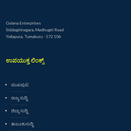
Golana Enterprises
Siddagirinagara, Madhugiri Road
Yellapura, Tumakuru - 572 106
ಉಪಯುಕ್ತ ಲಿಂಕ್ಸ್
ಮುಖಪುಟ
ರಾಜ್ಯ ಸುದ್ದಿ
ಜಿಲ್ಲಾ ಸುದ್ದಿ
ತಾಲೂಕುಸುದ್ದಿ