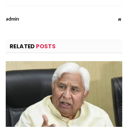
admin
Web
RELATED
POSTS