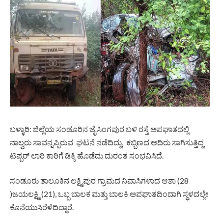
ಬಳ್ಳಾರಿ: ಜಿಲ್ಲೆಯ ಸಂಡೂರಿನ ಜೈಸಿಂಗಪುರ ಬಳಿ ರಸ್ತೆ ಅಪಘಾತದಲ್ಲಿ
ನಾಲ್ವರು ಸಾವನ್ನಪ್ಪಿರುವ ಘಟನೆ ನಡೆದಿದ್ದು, ಕಬ್ಬಿಣದ ಅದಿರು ಸಾಗಿಸುತ್ತಿದ್ದ
ಟಿಪ್ಪರ್​ ಲಾರಿ ಕಾರಿಗೆ ಡಿಕ್ಕಿ ಹೊಡೆದು ದುರಂತ ಸಂಭವಿಸಿದೆ.
ಸಂಡೂರು ತಾಲೂಕಿನ ಲಕ್ಷ್ಮಿಪುರ ಗ್ರಾಮದ ನಿವಾಸಿಗಳಾದ ಆಶಾ (28
)ಜಯಲಕ್ಷ್ಮಿ (21), ಒಬ್ಬ ಬಾಲಕ ಮತ್ತು ಬಾಲಕಿ ಅಪಘಾತದಿಂದಾಗಿ ಸ್ಥಳದಲ್ಲೇ
ಕೊನೆಯುಸಿರೆಳೆದಿದ್ದಾರೆ.