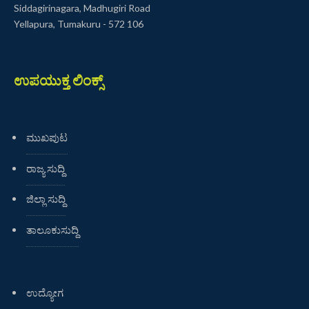
Siddagirinagara, Madhugiri Road
Yellapura, Tumakuru - 572 106
ಉಪಯುಕ್ತ ಲಿಂಕ್ಸ್
ಮುಖಪುಟ
ರಾಜ್ಯ ಸುದ್ದಿ
ಜಿಲ್ಲಾ ಸುದ್ದಿ
ತಾಲೂಕುಸುದ್ದಿ
ಉದ್ಯೋಗ