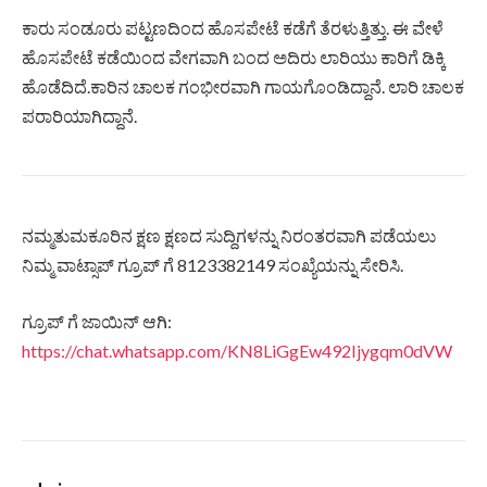
ಕಾರು ಸಂಡೂರು ಪಟ್ಟಣದಿಂದ ಹೊಸಪೇಟೆ ಕಡೆಗೆ ತೆರಳುತ್ತಿತ್ತು. ಈ ವೇಳೆ
ಹೊಸಪೇಟೆ ಕಡೆಯಿಂದ ವೇಗವಾಗಿ ಬಂದ ಅದಿರು ಲಾರಿಯು ಕಾರಿಗೆ ಡಿಕ್ಕಿ
ಹೊಡೆದಿದೆ.ಕಾರಿನ ಚಾಲಕ ಗಂಭೀರವಾಗಿ ಗಾಯಗೊಂಡಿದ್ದಾನೆ. ಲಾರಿ ಚಾಲಕ
ಪರಾರಿಯಾಗಿದ್ದಾನೆ.
ನಮ್ಮತುಮಕೂರಿನ ಕ್ಷಣ ಕ್ಷಣದ ಸುದ್ದಿಗಳನ್ನು ನಿರಂತರವಾಗಿ ಪಡೆಯಲು
ನಿಮ್ಮ ವಾಟ್ಸಾಪ್ ಗ್ರೂಪ್ ಗೆ 8123382149 ಸಂಖ್ಯೆಯನ್ನು ಸೇರಿಸಿ.
ಗ್ರೂಪ್ ಗೆ ಜಾಯಿನ್ ಆಗಿ:
https://chat.whatsapp.com/KN8LiGgEw492Ijygqm0dVW