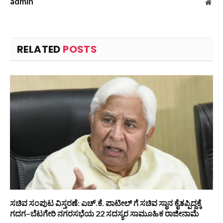
admin
Web
RELATED
POSTS
ಸಚಿವ ಸಂಪುಟ ವಿಸ್ತರಣೆ: ಎಚ್.ಕೆ. ಪಾಟೀಲ್ ಗೆ ಸಚಿವ ಸ್ಥಾನ ಕೈತಪ್ಪಿದ್ದಕ್ಕೆ
ಗದಗ–ಬೆಟಗೇರಿ ನಗರಸಭೆಯ 22 ಸದಸ್ಯರ ಸಾಮೂಹಿಕ ರಾಜೀನಾಮೆ