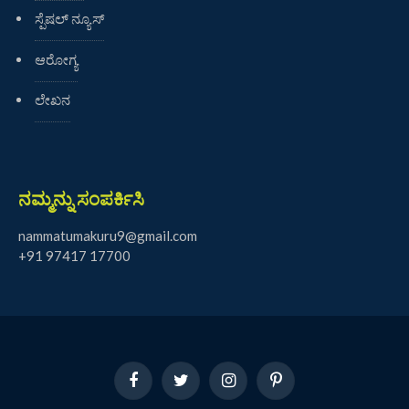
ಸ್ಪೆಷಲ್ ನ್ಯೂಸ್
ಆರೋಗ್ಯ
ಲೇಖನ
ನಮ್ಮನ್ನು ಸಂಪರ್ಕಿಸಿ
nammatumakuru9@gmail.com
+91 97417 17700
Facebook
Twitter
Instagram
Pinterest