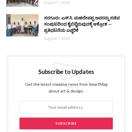
August 7, 2026
ಸರಗೂರು: ಎಸ್.ಸಿ. ಮಹದೇವಪ್ಪ ಅವರನ್ನು ಸಚಿವ
ಸಂಪುಟದಿಂದ ಕೈಬಿಟ್ಟಿರುವುದಕ್ಕೆ ಆಕ್ರೋಶ —
ಪ್ರತಿಭಟನೆಯ ಎಚ್ಚರಿಕೆ
August 7, 2026
Subscribe to Updates
Get the latest creative news from SmartMag
about art & design.