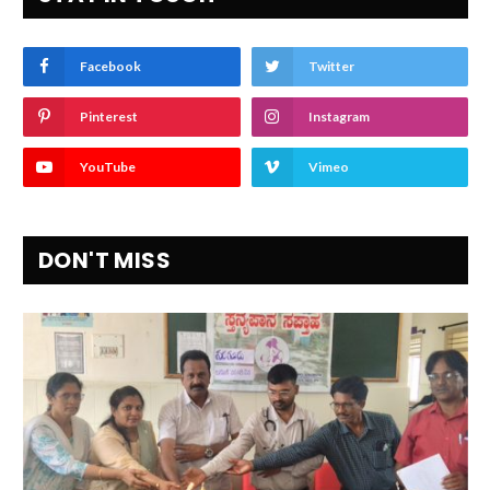
Facebook
Twitter
Pinterest
Instagram
YouTube
Vimeo
DON'T MISS