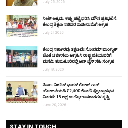
July 25, 2026
ನೀಟ್ ಅಕ್ರಮ: ಕಪ್ಪು ಪಟ್ಟಿ ಧರಿಸಿ ಮೌನ ಪ್ರತಿಭಟನೆ:
ಕೇಂದ್ರ ಶಿಕ್ಷಣ ಸಚಿವರ ರಾಜೀನಾಮೆಗೆ ಆಗ್ರಹ
July 21, 2026
ಕೇಂದ್ರ ಸರ್ಕಾರವು ತಕ್ಷಣವೇ ಸೋನಮ್ ವಾಂಗ್ಚುಕ್
ಜೊತೆ ಚರ್ಚಿಸಲು ಆಗ್ರಹಿಸಿ ರಾಷ್ಟ್ರಪತಿಯವರಿಗೆ
ಮನವಿ: ತುಮಕೂರಿನಲ್ಲಿ ಆನ್‌ ಲೈನ್ ಸಹಿ ಸಂಗ್ರಹ
July 18, 2026
ಪಿಎಂ–ವಿಕಸಿತ್ ಭಾರತ್ ರೋಜ್‌ ಗಾರ್
ಯೋಜನೆಯಡಿ ₹2,400 ಕೋಟಿ ಪ್ರೋತ್ಸಾಹಧನ
ವಿತರಣೆ: 15 ಲಕ್ಷ ಉದ್ಯೋಗಾವಕಾಶಗಳ ಸೃಷ್ಟಿ
June 20, 2026
STAY IN TOUCH