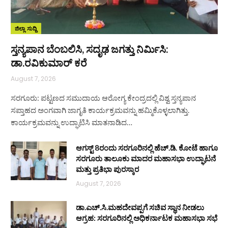
ಜಿಲ್ಲಾ ಸುದ್ದಿ
ಸ್ತನ್ಯಪಾನ ಬೆಂಬಲಿಸಿ, ಸದೃಢ ಜಗತ್ತು ನಿರ್ಮಿಸಿ:
ಡಾ.ರವಿಕುಮಾರ್ ಕರೆ
August 7, 2026
ಸರಗೂರು: ಪಟ್ಟಣದ ಸಮುದಾಯ ಆರೋಗ್ಯ ಕೇಂದ್ರದಲ್ಲಿ ವಿಶ್ವ ಸ್ತನ್ಯಪಾನ
ಸಪ್ತಾಹದ ಅಂಗವಾಗಿ ಜಾಗೃತಿ ಕಾರ್ಯಕ್ರಮವನ್ನು ಹಮ್ಮಿಕೊಳ್ಳಲಾಗಿತ್ತು.
ಕಾರ್ಯಕ್ರಮವನ್ನು ಉದ್ಘಾಟಿಸಿ ಮಾತನಾಡಿದ…
ಆಗಸ್ಟ್ 8ರಂದು ಸರಗೂರಿನಲ್ಲಿ ಹೆಚ್.ಡಿ. ಕೋಟೆ ಹಾಗೂ
ಸರಗೂರು ತಾಲೂಕು ಮಾದರ ಮಹಾಸಭಾ ಉದ್ಘಾಟನೆ
ಮತ್ತು ಪ್ರತಿಭಾ ಪುರಸ್ಕಾರ
August 7, 2026
ಡಾ.ಎಚ್.ಸಿ.ಮಹದೇವಪ್ಪಗೆ ಸಚಿವ ಸ್ಥಾನ ನೀಡಲು
ಆಗ್ರಹ: ಸರಗೂರಿನಲ್ಲಿ ಅಧಿಕರ್ನಾಟಕ ಮಹಾಸಭಾ ಸಭೆ