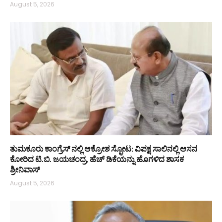
August 5, 2026
ತುಮಕೂರು ಕಾಂಗ್ರೆಸ್ ನಲ್ಲಿ ಆಕ್ರೋಶ ಸ್ಫೋಟ: ವಿಪಕ್ಷ ಸಾಲಿನಲ್ಲಿ ಆಸನ
ಕೋರಿದ ಟಿ.ಬಿ. ಜಯಚಂದ್ರ, ಹೆಚ್ ಡಿಕೆಯನ್ನು ಹೊಗಳಿದ ಶಾಸಕ
ಶ್ರೀನಿವಾಸ್
August 5, 2026