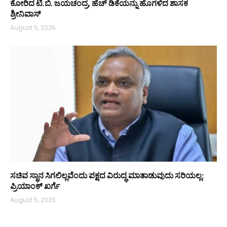
ಕೋರಿದ ಟಿ.ಬಿ. ಜಯಚಂದ್ರ, ಹೆಚ್ ಡಿಕೆಯನ್ನು ಹೊಗಳಿದ ಶಾಸಕ
ಶ್ರೀನಿವಾಸ್
August 5, 2026
ಸಚಿವ ಸ್ಥಾನ ಸಿಗಲಿಲ್ಲವೆಂದು ಪಕ್ಷದ ವಿರುದ್ಧ ಮಾತಾಡುವುದು ಸರಿಯಲ್ಲ:
ಪ್ರಿಯಾಂಕ್ ಖರ್ಗೆ
August 5, 2026