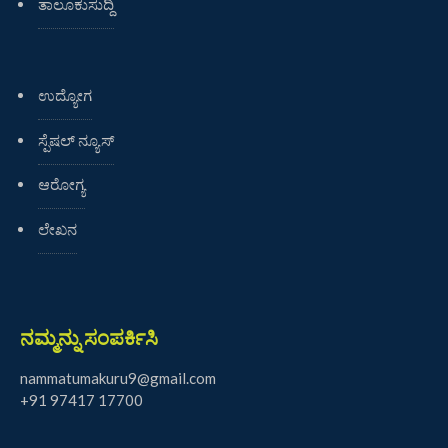
ತಾಲೂಕುಸುದ್ದಿ
ಉದ್ಯೋಗ
ಸ್ಪೆಷಲ್ ನ್ಯೂಸ್
ಆರೋಗ್ಯ
ಲೇಖನ
ನಮ್ಮನ್ನು ಸಂಪರ್ಕಿಸಿ
nammatumakuru9@gmail.com
+91 97417 17700