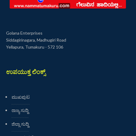
Golana Enterprises
Siddagirinagara, Madhugiri Road
Yellapura, Tumakuru - 572 106
ಉಪಯುಕ್ತ ಲಿಂಕ್ಸ್
ಮುಖಪುಟ
ರಾಜ್ಯ ಸುದ್ದಿ
ಜಿಲ್ಲಾ ಸುದ್ದಿ