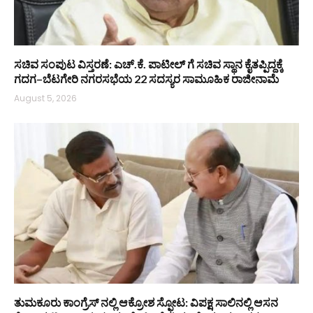
ಸಚಿವ ಸಂಪುಟ ವಿಸ್ತರಣೆ: ಎಚ್.ಕೆ. ಪಾಟೀಲ್ ಗೆ ಸಚಿವ ಸ್ಥಾನ ಕೈತಪ್ಪಿದ್ದಕ್ಕೆ
ಗದಗ–ಬೆಟಗೇರಿ ನಗರಸಭೆಯ 22 ಸದಸ್ಯರ ಸಾಮೂಹಿಕ ರಾಜೀನಾಮೆ
August 5, 2026
ತುಮಕೂರು ಕಾಂಗ್ರೆಸ್ ನಲ್ಲಿ ಆಕ್ರೋಶ ಸ್ಫೋಟ: ವಿಪಕ್ಷ ಸಾಲಿನಲ್ಲಿ ಆಸನ