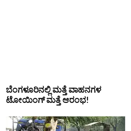
ಬೆಂಗಳೂರಿನಲ್ಲಿ ಮತ್ತೆ ವಾಹನಗಳ
ಟೋಯಿಂಗ್​ ಮತ್ತೆ ಆರಂಭ!