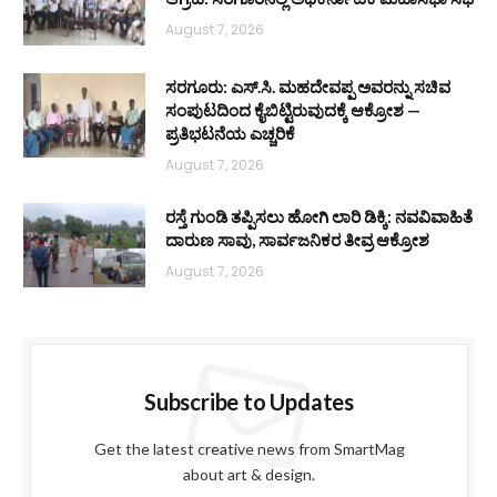
August 7, 2026
ಸರಗೂರು: ಎಸ್.ಸಿ. ಮಹದೇವಪ್ಪ ಅವರನ್ನು ಸಚಿವ
ಸಂಪುಟದಿಂದ ಕೈಬಿಟ್ಟಿರುವುದಕ್ಕೆ ಆಕ್ರೋಶ —
ಪ್ರತಿಭಟನೆಯ ಎಚ್ಚರಿಕೆ
August 7, 2026
ರಸ್ತೆ ಗುಂಡಿ ತಪ್ಪಿಸಲು ಹೋಗಿ ಲಾರಿ ಡಿಕ್ಕಿ: ನವವಿವಾಹಿತೆ
ದಾರುಣ ಸಾವು, ಸಾರ್ವಜನಿಕರ ತೀವ್ರ ಆಕ್ರೋಶ
August 7, 2026
Subscribe to Updates
Get the latest creative news from SmartMag
about art & design.