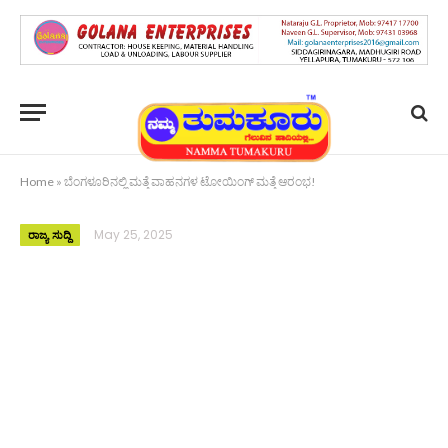
Home
»
ಬೆಂಗಳೂರಿನಲ್ಲಿ ಮತ್ತೆ ವಾಹನಗಳ ಟೋಯಿಂಗ್​ ಮತ್ತೆ ಆರಂಭ!
May 25, 2025
ರಾಜ್ಯ ಸುದ್ದಿ