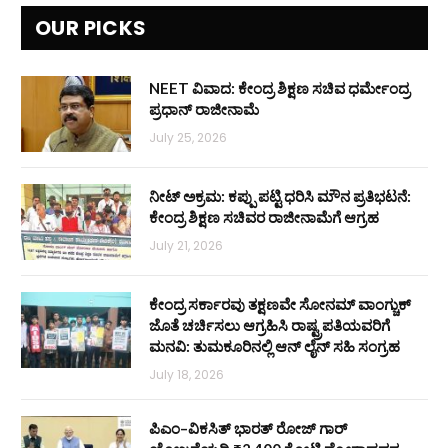
OUR PICKS
NEET ವಿವಾದ: ಕೇಂದ್ರ ಶಿಕ್ಷಣ ಸಚಿವ ಧರ್ಮೇಂದ್ರ
ಪ್ರಧಾನ್ ರಾಜೀನಾಮೆ
July 25, 2026
ನೀಟ್ ಅಕ್ರಮ: ಕಪ್ಪು ಪಟ್ಟಿ ಧರಿಸಿ ಮೌನ ಪ್ರತಿಭಟನೆ:
ಕೇಂದ್ರ ಶಿಕ್ಷಣ ಸಚಿವರ ರಾಜೀನಾಮೆಗೆ ಆಗ್ರಹ
July 21, 2026
ಕೇಂದ್ರ ಸರ್ಕಾರವು ತಕ್ಷಣವೇ ಸೋನಮ್ ವಾಂಗ್ಚುಕ್
ಜೊತೆ ಚರ್ಚಿಸಲು ಆಗ್ರಹಿಸಿ ರಾಷ್ಟ್ರಪತಿಯವರಿಗೆ
ಮನವಿ: ತುಮಕೂರಿನಲ್ಲಿ ಆನ್‌ ಲೈನ್ ಸಹಿ ಸಂಗ್ರಹ
July 18, 2026
ಪಿಎಂ–ವಿಕಸಿತ್ ಭಾರತ್ ರೋಜ್‌ ಗಾರ್