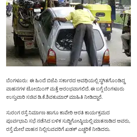
ಬೆಂಗಳೂರು: ಈ ಹಿಂದೆ ಬಿಜೆಪಿ ಸರ್ಕಾರದ ಅವಧಿಯಲ್ಲಿ ಸ್ಥಗಿತಗೊಂಡಿದ್ದ
ವಾಹನಗಳ ಟೋಯಿಂಗ್​ ಮತ್ತೆ ಆರಂಭವಾಗಲಿದೆ. ಈ ಬಗ್ಗೆ ಬೆಂಗಳೂರು
ಉಸ್ತುವಾರಿ ಸಚಿವ ಡಿ.ಕೆ.ಶಿವಕುಮಾರ್ ಮಾಹಿತಿ ನೀಡಿದ್ದಾರೆ.
ಸುರಂಗ ರಸ್ತೆ ನಿರ್ಮಾಣ ಹಾಗೂ ಕಾವೇರಿ ಆರತಿ ಕಾರ್ಯಕ್ರಮದ
ಪೂರ್ವಭಾವಿ ಸಭೆ ನಡೆಸಿದ ಬಳಿಕ ಸುದ್ದಿಗೋಷ್ಠಿಯಲ್ಲಿ ಮಾತನಾಡಿದ ಅವರು,
ರಸ್ತೆ ಮೇಲೆ ವಾಹನ ನಿಲ್ಲಿಸುವವರಿಗೆ ಖಡಕ್ ಎಚ್ಚರಿಕೆ ನೀಡಿದರು.