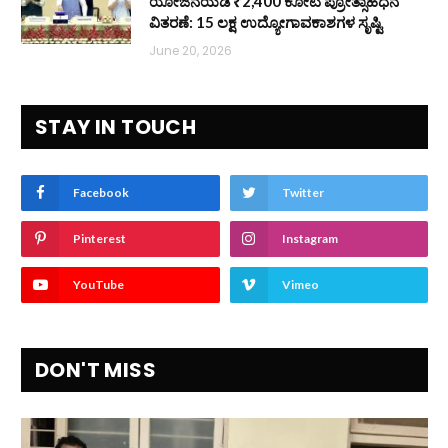
ಯೋಜನೆಯಡಿ ₹2,400 ಕೋಟಿ ಪ್ರೋತ್ಸಾಹಧನ
ವಿತರಣೆ: 15 ಲಕ್ಷ ಉದ್ಯೋಗಾವಕಾಶಗಳ ಸೃಷ್ಟಿ
June 20, 2026
STAY IN TOUCH
Facebook
Twitter
Pinterest
Instagram
YouTube
Vimeo
DON'T MISS