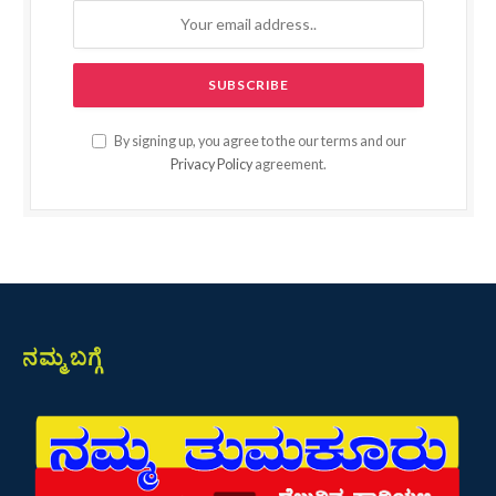
By signing up, you agree to the our terms and our
Privacy Policy
agreement.
ನಮ್ಮ ಬಗ್ಗೆ