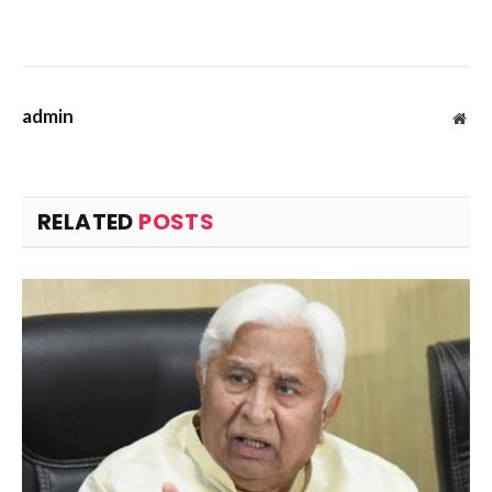
admin
Web
RELATED
POSTS