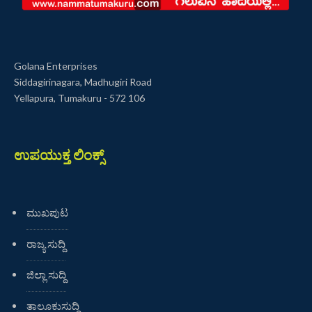
Golana Enterprises
Siddagirinagara, Madhugiri Road
Yellapura, Tumakuru - 572 106
ಉಪಯುಕ್ತ ಲಿಂಕ್ಸ್
ಮುಖಪುಟ
ರಾಜ್ಯ ಸುದ್ದಿ
ಜಿಲ್ಲಾ ಸುದ್ದಿ
ತಾಲೂಕುಸುದ್ದಿ