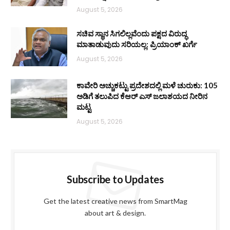
August 5, 2026
ಸಚಿವ ಸ್ಥಾನ ಸಿಗಲಿಲ್ಲವೆಂದು ಪಕ್ಷದ ವಿರುದ್ಧ
ಮಾತಾಡುವುದು ಸರಿಯಲ್ಲ: ಪ್ರಿಯಾಂಕ್ ಖರ್ಗೆ
August 5, 2026
ಕಾವೇರಿ ಅಚ್ಚುಕಟ್ಟು ಪ್ರದೇಶದಲ್ಲಿ ಮಳೆ ಚುರುಕು: 105
ಅಡಿಗೆ ತಲುಪಿದ ಕೆಆರ್ ಎಸ್ ಜಲಾಶಯದ ನೀರಿನ
ಮಟ್ಟ
August 5, 2026
Subscribe to Updates
Get the latest creative news from SmartMag
about art & design.