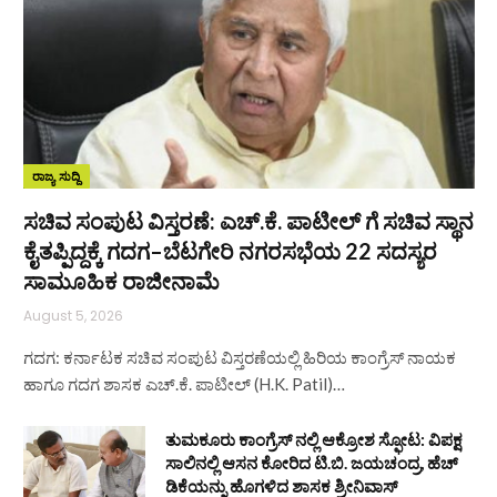
ರಾಜ್ಯ ಸುದ್ದಿ
ಸಚಿವ ಸಂಪುಟ ವಿಸ್ತರಣೆ: ಎಚ್.ಕೆ. ಪಾಟೀಲ್ ಗೆ ಸಚಿವ ಸ್ಥಾನ
ಕೈತಪ್ಪಿದ್ದಕ್ಕೆ ಗದಗ–ಬೆಟಗೇರಿ ನಗರಸಭೆಯ 22 ಸದಸ್ಯರ
ಸಾಮೂಹಿಕ ರಾಜೀನಾಮೆ
August 5, 2026
ಗದಗ: ಕರ್ನಾಟಕ ಸಚಿವ ಸಂಪುಟ ವಿಸ್ತರಣೆಯಲ್ಲಿ ಹಿರಿಯ ಕಾಂಗ್ರೆಸ್ ನಾಯಕ
ಹಾಗೂ ಗದಗ ಶಾಸಕ ಎಚ್.ಕೆ. ಪಾಟೀಲ್ (H.K. Patil)…
ತುಮಕೂರು ಕಾಂಗ್ರೆಸ್ ನಲ್ಲಿ ಆಕ್ರೋಶ ಸ್ಫೋಟ: ವಿಪಕ್ಷ
ಸಾಲಿನಲ್ಲಿ ಆಸನ ಕೋರಿದ ಟಿ.ಬಿ. ಜಯಚಂದ್ರ, ಹೆಚ್
ಡಿಕೆಯನ್ನು ಹೊಗಳಿದ ಶಾಸಕ ಶ್ರೀನಿವಾಸ್