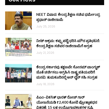
NEET ವಿವಾದ: ಕೇಂದ್ರ ಶಿಕ್ಷಣ ಸಚಿವ ಧರ್ಮೇಂದ್ರ
ಪ್ರಧಾನ್ ರಾಜೀನಾಮೆ
July 25, 2026
ನೀಟ್ ಅಕ್ರಮ: ಕಪ್ಪು ಪಟ್ಟಿ ಧರಿಸಿ ಮೌನ ಪ್ರತಿಭಟನೆ:
ಕೇಂದ್ರ ಶಿಕ್ಷಣ ಸಚಿವರ ರಾಜೀನಾಮೆಗೆ ಆಗ್ರಹ
July 21, 2026
ಕೇಂದ್ರ ಸರ್ಕಾರವು ತಕ್ಷಣವೇ ಸೋನಮ್ ವಾಂಗ್ಚುಕ್
ಜೊತೆ ಚರ್ಚಿಸಲು ಆಗ್ರಹಿಸಿ ರಾಷ್ಟ್ರಪತಿಯವರಿಗೆ
ಮನವಿ: ತುಮಕೂರಿನಲ್ಲಿ ಆನ್‌ ಲೈನ್ ಸಹಿ ಸಂಗ್ರಹ
July 18, 2026
ಪಿಎಂ–ವಿಕಸಿತ್ ಭಾರತ್ ರೋಜ್‌ ಗಾರ್
ಯೋಜನೆಯಡಿ ₹2,400 ಕೋಟಿ ಪ್ರೋತ್ಸಾಹಧನ
ವಿತರಣೆ: 15 ಲಕ್ಷ ಉದ್ಯೋಗಾವಕಾಶಗಳ ಸೃಷ್ಟಿ