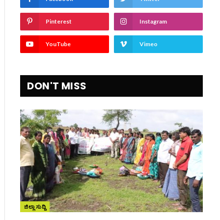
Pinterest
Instagram
YouTube
Vimeo
ite
DON'T MISS
ಜಿಲ್ಲಾ ಸುದ್ದಿ