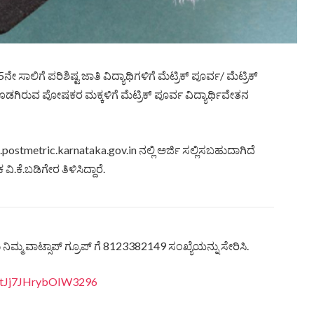
ಿಗೆ ಪರಿಶಿಷ್ಟ ಜಾತಿ ವಿದ್ಯಾಥಿಗಳಿಗೆ ಮೆಟ್ರಿಕ್ ಪೂರ್ವ/ ಮೆಟ್ರಿಕ್
ೊಡಗಿರುವ ಪೋಷಕರ ಮಕ್ಕಳಿಗೆ ಮೆಟ್ರಿಕ್ ಪೂರ್ವ ವಿದ್ಯಾರ್ಥಿವೇತನ
p.postmetric.karnataka.gov.in ನಲ್ಲಿ ಅರ್ಜಿ ಸಲ್ಲಿಸಬಹುದಾಗಿದೆ
ಕೆ.ಬಡಿಗೇರ ತಿಳಿಸಿದ್ದಾರೆ.
ಿಮ್ಮ ವಾಟ್ಸಾಪ್ ಗ್ರೂಪ್ ಗೆ 8123382149 ಸಂಖ್ಯೆಯನ್ನು ಸೇರಿಸಿ.
vItJj7JHrybOIW3296