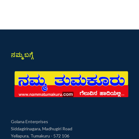
ನಮ್ಮ ಬಗ್ಗೆ
Golana Enterprises
Siddagirinagara, Madhugiri Road
Yellapura, Tumakuru - 572 106