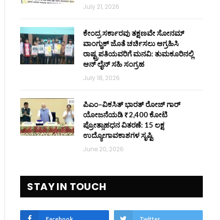
July 21, 2026
ಕೇಂದ್ರ ಸರ್ಕಾರವು ತಕ್ಷಣವೇ ಸೋನಮ್
ವಾಂಗ್ಚುಕ್ ಜೊತೆ ಚರ್ಚಿಸಲು ಆಗ್ರಹಿಸಿ
ರಾಷ್ಟ್ರಪತಿಯವರಿಗೆ ಮನವಿ: ತುಮಕೂರಿನಲ್ಲಿ
ಆನ್‌ ಲೈನ್ ಸಹಿ ಸಂಗ್ರಹ
July 18, 2026
ಪಿಎಂ–ವಿಕಸಿತ್ ಭಾರತ್ ರೋಜ್‌ ಗಾರ್
ಯೋಜನೆಯಡಿ ₹2,400 ಕೋಟಿ
ಪ್ರೋತ್ಸಾಹಧನ ವಿತರಣೆ: 15 ಲಕ್ಷ
ಉದ್ಯೋಗಾವಕಾಶಗಳ ಸೃಷ್ಟಿ
June 20, 2026
STAY IN TOUCH
Facebook
Twitter