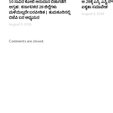
10 ಸಾವಿರ ಕೋಟಿ ಅನುದಾನ ಬಿಡುಗಡೆಗೆ
ಆ.28ಕ್ಕೆ ಎಸ್ಸಿ, ಎಸ್ಟ
ಆಗ್ರಹ: ಕರ್ನಾಟಕದ 28 ಜಿಲ್ಲೆಗಳು
ಐಕ್ಯತಾ ಸಮಾವೇಶ
ಮಳೆಯಿಲ್ಲದೇ ಬರಪೀಡಿತ | ತುಮಕೂರಿನಲ್ಲಿ
August 4, 2026
ಬಿಜೆಪಿ ಬರ ಅಧ್ಯಯನ
August 5, 2026
Comments are closed.