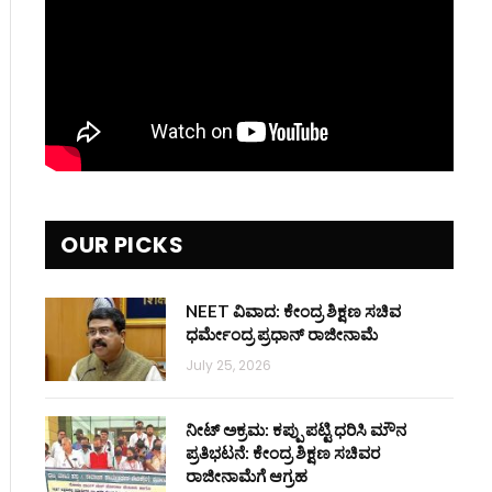
OUR PICKS
NEET ವಿವಾದ: ಕೇಂದ್ರ ಶಿಕ್ಷಣ ಸಚಿವ
ಧರ್ಮೇಂದ್ರ ಪ್ರಧಾನ್ ರಾಜೀನಾಮೆ
July 25, 2026
ನೀಟ್ ಅಕ್ರಮ: ಕಪ್ಪು ಪಟ್ಟಿ ಧರಿಸಿ ಮೌನ
ಪ್ರತಿಭಟನೆ: ಕೇಂದ್ರ ಶಿಕ್ಷಣ ಸಚಿವರ
ರಾಜೀನಾಮೆಗೆ ಆಗ್ರಹ