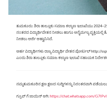
ತುಮಕೂರು: ಶಿರಾ ತಾಲ್ಲೂಕು ಸಮಾಜ ಕಲ್ಯಾಣ ಇಲಾಖೆಯು 2024–25ನೇ ಸಾಲ
ನಂತರದ ವಿದ್ಯಾರ್ಥಿವೇತನ ನೀಡಲು ಹಾಗೂ ಅನೈರ್ಮಲ್ಯ ವೃತ್ತಿಯಲ್ಲಿ ತ
ನೀಡಲು ಅರ್ಜಿ ಆಹ್ವಾನಿಸಿದೆ.
ಅರ್ಹ ವಿದ್ಯಾರ್ಥಿಗಳು ರಾಜ್ಯ ವಿದ್ಯಾರ್ಥಿ ವೇತನ ಪೋರ್ಟಲ್ http://ss
ಎಂದು ಶಿರಾ ತಾಲ್ಲೂಕು ಸಮಾಜ ಕಲ್ಯಾಣ ಇಲಾಖೆ ಸಹಾಯಕ ನಿರ್ದೇಶಕ ವಿ.
ನಮ್ಮತುಮಕೂರಿನ ಕ್ಷಣ ಕ್ಷಣದ ಸುದ್ದಿಗಳನ್ನು ನಿರಂತರವಾಗಿ ಪಡೆಯಲು ನ
ಗ್ರೂಪ್ ಗೆ ಜಾಯಿನ್ ಆಗಿ:
https://chat.whatsapp.com/G7IP