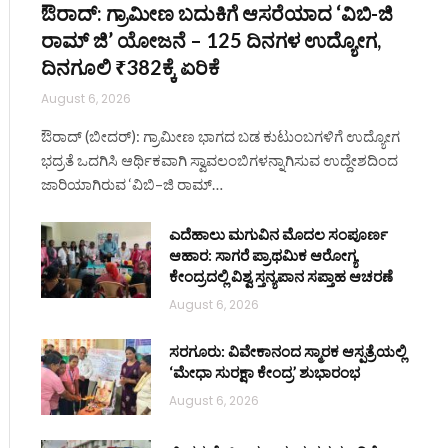
ಔರಾದ್: ಗ್ರಾಮೀಣ ಬದುಕಿಗೆ ಆಸರೆಯಾದ ‘ವಿಬಿ-ಜಿ
ರಾಮ್ ಜಿ’ ಯೋಜನೆ – 125 ದಿನಗಳ ಉದ್ಯೋಗ,
ದಿನಗೂಲಿ ₹382ಕ್ಕೆ ಏರಿಕೆ
August 6, 2026
ಔರಾದ್ (ಬೀದರ್): ಗ್ರಾಮೀಣ ಭಾಗದ ಬಡ ಕುಟುಂಬಗಳಿಗೆ ಉದ್ಯೋಗ
ಭದ್ರತೆ ಒದಗಿಸಿ ಆರ್ಥಿಕವಾಗಿ ಸ್ವಾವಲಂಬಿಗಳನ್ನಾಗಿಸುವ ಉದ್ದೇಶದಿಂದ
ಜಾರಿಯಾಗಿರುವ ‘ವಿಬಿ–ಜಿ ರಾಮ್…
ಎದೆಹಾಲು ಮಗುವಿನ ಮೊದಲ ಸಂಪೂರ್ಣ
ಆಹಾರ: ಸಾಗರೆ ಪ್ರಾಥಮಿಕ ಆರೋಗ್ಯ
ಕೇಂದ್ರದಲ್ಲಿ ವಿಶ್ವ ಸ್ತನ್ಯಪಾನ ಸಪ್ತಾಹ ಆಚರಣೆ
August 6, 2026
ಸರಗೂರು: ವಿವೇಕಾನಂದ ಸ್ಮಾರಕ ಆಸ್ಪತ್ರೆಯಲ್ಲಿ
‘ಮೇಧಾ ಸುರಕ್ಷಾ ಕೇಂದ್ರ’ ಶುಭಾರಂಭ
August 6, 2026