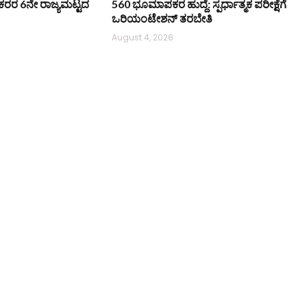
ಿ ನೌಕರರ 6ನೇ ರಾಜ್ಯಮಟ್ಟದ
560 ಭೂಮಾಪಕರ ಹುದ್ದೆ: ಸ್ಪರ್ಧಾತ್ಮಕ ಪರೀಕ್ಷೆಗೆ
ಒರಿಯಂಟೇಶನ್ ತರಬೇತಿ
August 4, 2026