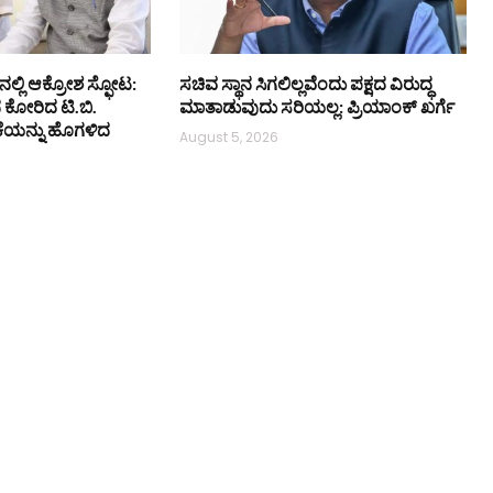
ನಲ್ಲಿ ಆಕ್ರೋಶ ಸ್ಫೋಟ:
ಸಚಿವ ಸ್ಥಾನ ಸಿಗಲಿಲ್ಲವೆಂದು ಪಕ್ಷದ ವಿರುದ್ಧ
ನ ಕೋರಿದ ಟಿ.ಬಿ.
ಮಾತಾಡುವುದು ಸರಿಯಲ್ಲ: ಪ್ರಿಯಾಂಕ್ ಖರ್ಗೆ
ಕೆಯನ್ನು ಹೊಗಳಿದ
August 5, 2026