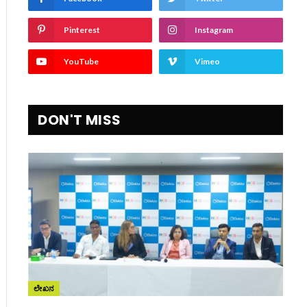
Pinterest
Instagram
YouTube
Vimeo
DON'T MISS
ite
ಲೇಖನ