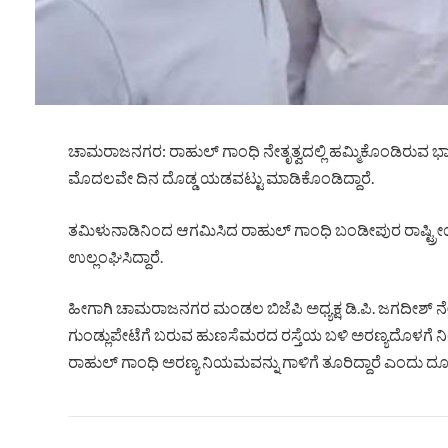
ಚಾಮರಾಜನಗರ: ರಾಹುಲ್‌ ಗಾಂಧಿ ನೇತೃತ್ವದಲ್ಲಿ ಹಮ್ಮಿಕೊಂಡಿರ
ಮೊದಲವೇ ದಿನ ದೊಡ್ಡ ಯಡವಟ್ಟು ಮಾಡಿಕೊಂಡಿದ್ದಾರೆ.
ತಮಿಳುನಾಡಿನಿಂದ ಆಗಮಿಸಿದ ರಾಹುಲ್ ಗಾಂಧಿ ಬಂಡೀಪುರ ರಾಷ್ಟ್ರ
ಉಲ್ಲಂಘಿಸಿದ್ದಾರೆ.
ಹೀಗಾಗಿ ಚಾಮರಾಜನಗರ ಮಂಡಲ ಬಿಜೆಪಿ ಅಧ್ಯಕ್ಷ ಡಿ.ಪಿ. ಜಗದೀಶ್ ನೇತ
ಗುಂಡ್ಲುಪೇಟೆಗೆ ಬರುವ ಹುಣಸೆಮರದ ರಸ್ತೆಯ ಬಳಿ ಅರಣ್ಯದೊಳಗೆ ನಿಂತು
ರಾಹುಲ್ ಗಾಂಧಿ ಅರಣ್ಯ ನಿಯಮವನ್ನು ಗಾಳಿಗೆ ತೂರಿದ್ದಾರೆ ಎಂದು ದೂ