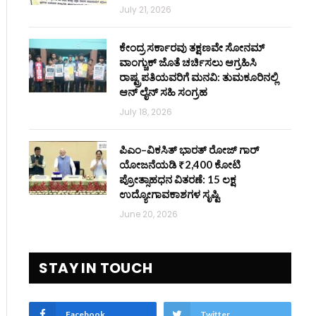
July 21, 2026
ಕೇಂದ್ರ ಸರ್ಕಾರವು ತಕ್ಷಣವೇ ಸೋನಮ್
ವಾಂಗ್ಚುಕ್ ಜೊತೆ ಚರ್ಚಿಸಲು ಆಗ್ರಹಿಸಿ
ರಾಷ್ಟ್ರಪತಿಯವರಿಗೆ ಮನವಿ: ತುಮಕೂರಿನಲ್ಲಿ
ಆನ್‌ ಲೈನ್ ಸಹಿ ಸಂಗ್ರಹ
July 18, 2026
ಪಿಎಂ–ವಿಕಸಿತ್ ಭಾರತ್ ರೋಜ್‌ ಗಾರ್
ಯೋಜನೆಯಡಿ ₹2,400 ಕೋಟಿ
ಪ್ರೋತ್ಸಾಹಧನ ವಿತರಣೆ: 15 ಲಕ್ಷ
ಉದ್ಯೋಗಾವಕಾಶಗಳ ಸೃಷ್ಟಿ
June 20, 2026
STAY IN TOUCH
Facebook
Twitter