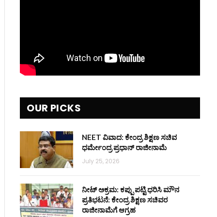
OUR PICKS
NEET ವಿವಾದ: ಕೇಂದ್ರ ಶಿಕ್ಷಣ ಸಚಿವ
ಧರ್ಮೇಂದ್ರ ಪ್ರಧಾನ್ ರಾಜೀನಾಮೆ
July 25, 2026
ನೀಟ್ ಅಕ್ರಮ: ಕಪ್ಪು ಪಟ್ಟಿ ಧರಿಸಿ ಮೌನ
ಪ್ರತಿಭಟನೆ: ಕೇಂದ್ರ ಶಿಕ್ಷಣ ಸಚಿವರ
ರಾಜೀನಾಮೆಗೆ ಆಗ್ರಹ