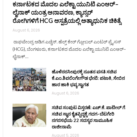
ಕರ್ನಾಟಕದ ಮೊದಲ ಎಲೆಕ್ಟಾ ಯುನಿಟಿ ಎಂಆರ್–
ಲೈನಾಕ್ ಯಂತ್ರ ಅನಾವರಣ, ಕ್ಯಾನ್ಸರ್
ರೋಗಿಗಳಿಗೆ HCG ಆಸ್ಪತ್ರೆಯಲ್ಲಿ ಅತ್ಯಾಧುನಿಕ ಚಿಕಿತ್ಸೆ
August 6, 2026
ರಾಘವೇಂದ್ರ ಅಡಿಗ ಎಚ್ಚೆನ್. ಹೆಲ್ತ್‌ ಕೇರ್ ಗ್ಲೋಬಲ್ ಎಂಟರ್‌ ಪ್ರೈಸಸ್
(HCG), ಬೆಂಗಳೂರು, ಕರ್ನಾಟಕದ ಮೊದಲ ಎಲೆಕ್ಟಾ ಯುನಿಟಿ ಎಂಆರ್–
ಲೈನಾಕ್…
ಹೊಳೆನರಸೀಪುರಕ್ಕೆ ನೂತನ ವಸತಿ ಸಚಿವ
ಕೆ.ಎಂ.ಶಿವಲಿಂಗೇಗೌಡ ಭೇಟಿ: ಪಟಾಕಿ, ಸೇಬಿನ
ಹಾರ ಹಾಕಿ ಭವ್ಯ ಸ್ವಾಗತ
August 6, 2026
ಸಚಿವ ಸಂಪುಟ ವಿಸ್ತರಣೆ: ಎಚ್.ಕೆ. ಪಾಟೀಲ್ ಗೆ
ಸಚಿವ ಸ್ಥಾನ ಕೈತಪ್ಪಿದ್ದಕ್ಕೆ ಗದಗ–ಬೆಟಗೇರಿ
ನಗರಸಭೆಯ 22 ಸದಸ್ಯರ ಸಾಮೂಹಿಕ
ರಾಜೀನಾಮೆ
August 5, 2026