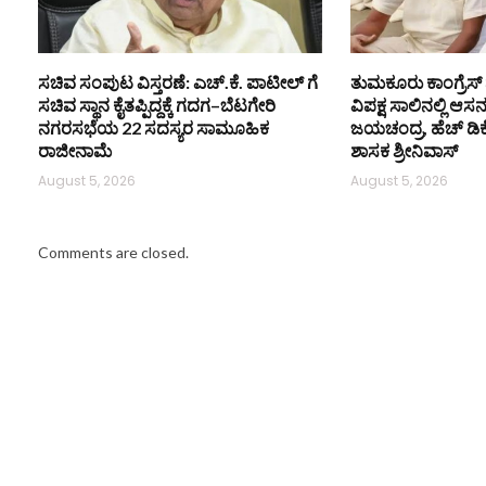
ಸಚಿವ ಸಂಪುಟ ವಿಸ್ತರಣೆ: ಎಚ್.ಕೆ. ಪಾಟೀಲ್ ಗೆ
ತುಮಕೂರು ಕಾಂಗ್ರೆಸ್ 
ಸಚಿವ ಸ್ಥಾನ ಕೈತಪ್ಪಿದ್ದಕ್ಕೆ ಗದಗ–ಬೆಟಗೇರಿ
ವಿಪಕ್ಷ ಸಾಲಿನಲ್ಲಿ ಆಸ
ನಗರಸಭೆಯ 22 ಸದಸ್ಯರ ಸಾಮೂಹಿಕ
ಜಯಚಂದ್ರ, ಹೆಚ್ ಡಿ
ರಾಜೀನಾಮೆ
ಶಾಸಕ ಶ್ರೀನಿವಾಸ್
August 5, 2026
August 5, 2026
Comments are closed.