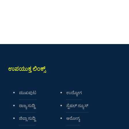
ಉಪಯುಕ್ತ ಲಿಂಕ್ಸ್
ಮುಖಪುಟ
ಉದ್ಯೋಗ
ರಾಜ್ಯ ಸುದ್ದಿ
ಸ್ಪೆಷಲ್ ನ್ಯೂಸ್
ಜಿಲ್ಲಾ ಸುದ್ದಿ
ಆರೋಗ್ಯ