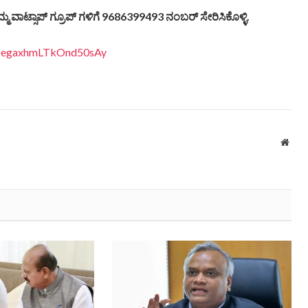
ಮ್ಮ
ವಾಟ್ಸಾಪ್
ಗ್ರೂಪ್
ಗಳಿಗೆ
9686399493
ನಂಬರ್
ಸೇರಿಸಿಕೊಳ್ಳಿ
.
EDpegaxhmLTkOnd50sAy
Webs