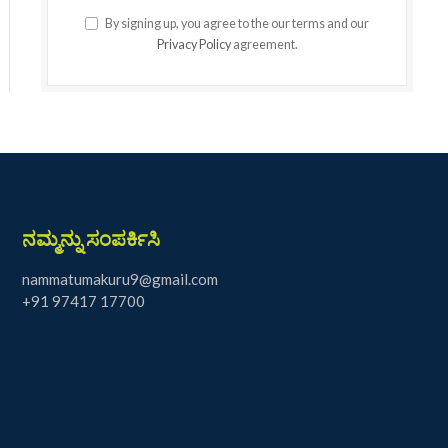
By signing up, you agree to the our terms and our
Privacy Policy
agreement.
ನಮ್ಮನ್ನು ಸಂಪರ್ಕಿಸಿ
nammatumakuru9@gmail.com
+91 97417 17700