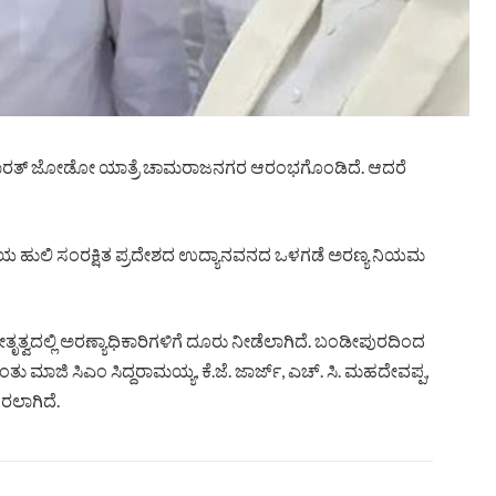
ುವ ಭಾರತ್ ಜೋಡೋ ಯಾತ್ರೆ ಚಾಮರಾಜನಗರ ಆರಂಭಗೊಂಡಿದೆ. ಆದರೆ
ೀಯ ಹುಲಿ ಸಂರಕ್ಷಿತ ಪ್ರದೇಶದ ಉದ್ಯಾನವನದ ಒಳಗಡೆ ಅರಣ್ಯ ನಿಯಮ
ೃತ್ವದಲ್ಲಿ ಅರಣ್ಯಾಧಿಕಾರಿಗಳಿಗೆ ದೂರು ನೀಡೆಲಾಗಿದೆ. ಬಂಡೀಪುರದಿಂದ
 ಮಾಜಿ ಸಿಎಂ ಸಿದ್ದರಾಮಯ್ಯ, ಕೆ.ಜೆ. ಜಾರ್ಜ್, ಎಚ್. ಸಿ. ಮಹದೇವಪ್ಪ,
ರಲಾಗಿದೆ.