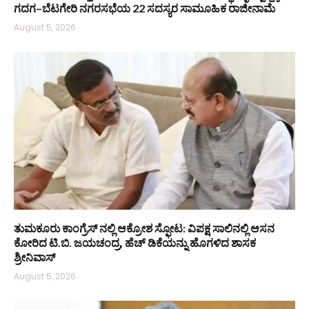
ಗದಗ–ಬೆಟಗೇರಿ ನಗರಸಭೆಯ 22 ಸದಸ್ಯರ ಸಾಮೂಹಿಕ ರಾಜೀನಾಮೆ
August 5, 2026
ತುಮಕೂರು ಕಾಂಗ್ರೆಸ್ ನಲ್ಲಿ ಆಕ್ರೋಶ ಸ್ಫೋಟ: ವಿಪಕ್ಷ ಸಾಲಿನಲ್ಲಿ ಆಸನ
ಕೋರಿದ ಟಿ.ಬಿ. ಜಯಚಂದ್ರ, ಹೆಚ್ ಡಿಕೆಯನ್ನು ಹೊಗಳಿದ ಶಾಸಕ
ಶ್ರೀನಿವಾಸ್
August 5, 2026