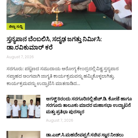
ಜಿಲ್ಲಾ ಸುದ್ದಿ
ಸ್ತನ್ಯಪಾನ ಬೆಂಬಲಿಸಿ, ಸದೃಢ ಜಗತ್ತು ನಿರ್ಮಿಸಿ:
ಡಾ.ರವಿಕುಮಾರ್ ಕರೆ
August 7, 2026
ಸರಗೂರು: ಪಟ್ಟಣದ ಸಮುದಾಯ ಆರೋಗ್ಯ ಕೇಂದ್ರದಲ್ಲಿ ವಿಶ್ವ ಸ್ತನ್ಯಪಾನ
ಸಪ್ತಾಹದ ಅಂಗವಾಗಿ ಜಾಗೃತಿ ಕಾರ್ಯಕ್ರಮವನ್ನು ಹಮ್ಮಿಕೊಳ್ಳಲಾಗಿತ್ತು.
ಕಾರ್ಯಕ್ರಮವನ್ನು ಉದ್ಘಾಟಿಸಿ ಮಾತನಾಡಿದ…
ಆಗಸ್ಟ್ 8ರಂದು ಸರಗೂರಿನಲ್ಲಿ ಹೆಚ್.ಡಿ. ಕೋಟೆ ಹಾಗೂ
ಸರಗೂರು ತಾಲೂಕು ಮಾದರ ಮಹಾಸಭಾ ಉದ್ಘಾಟನೆ
ಮತ್ತು ಪ್ರತಿಭಾ ಪುರಸ್ಕಾರ
August 7, 2026
ಡಾ.ಎಚ್.ಸಿ.ಮಹದೇವಪ್ಪಗೆ ಸಚಿವ ಸ್ಥಾನ ನೀಡಲು