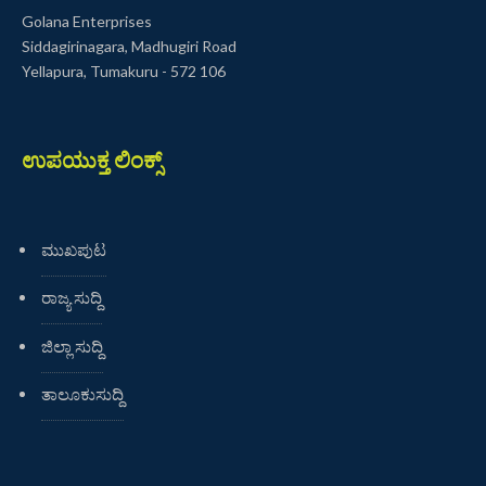
Golana Enterprises
Siddagirinagara, Madhugiri Road
Yellapura, Tumakuru - 572 106
ಉಪಯುಕ್ತ ಲಿಂಕ್ಸ್
ಮುಖಪುಟ
ರಾಜ್ಯ ಸುದ್ದಿ
ಜಿಲ್ಲಾ ಸುದ್ದಿ
ತಾಲೂಕುಸುದ್ದಿ