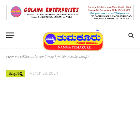
Home
»
ಆಟೋ ಪಾರ್ಕಿಂಗ್ ವಿಚಾರಕ್ಕೆ ಜಗಳ: ಮೂವರ ಬಂಧನ
March 26, 2024
ರಾಜ್ಯ ಸುದ್ದಿ