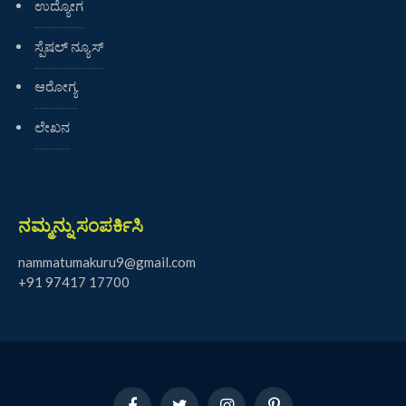
ಉದ್ಯೋಗ
ಸ್ಪೆಷಲ್ ನ್ಯೂಸ್
ಆರೋಗ್ಯ
ಲೇಖನ
ನಮ್ಮನ್ನು ಸಂಪರ್ಕಿಸಿ
nammatumakuru9@gmail.com
+91 97417 17700