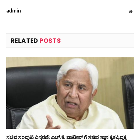
admin
Web
RELATED
POSTS
ಸಚಿವ ಸಂಪುಟ ವಿಸ್ತರಣೆ: ಎಚ್.ಕೆ. ಪಾಟೀಲ್ ಗೆ ಸಚಿವ ಸ್ಥಾನ ಕೈತಪ್ಪಿದ್ದಕ್ಕೆ