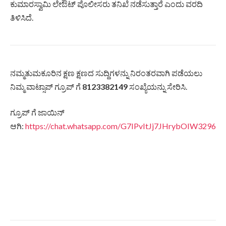
ಕುಮಾರಸ್ವಾಮಿ ಲೇಔಟ್ ಪೊಲೀಸರು ತನಿಖೆ ನಡೆಸುತ್ತಾರೆ ಎಂದು ವರದಿ
ತಿಳಿಸಿದೆ.
ನಮ್ಮತುಮಕೂರಿನ ಕ್ಷಣ ಕ್ಷಣದ ಸುದ್ದಿಗಳನ್ನು ನಿರಂತರವಾಗಿ ಪಡೆಯಲು
ನಿಮ್ಮ ವಾಟ್ಸಾಪ್ ಗ್ರೂಪ್ ಗೆ
8123382149
ಸಂಖ್ಯೆಯನ್ನು ಸೇರಿಸಿ.
ಗ್ರೂಪ್ ಗೆ ಜಾಯಿನ್
ಆಗಿ:
https://chat.whatsapp.com/G7IPvItJj7JHrybOIW3296