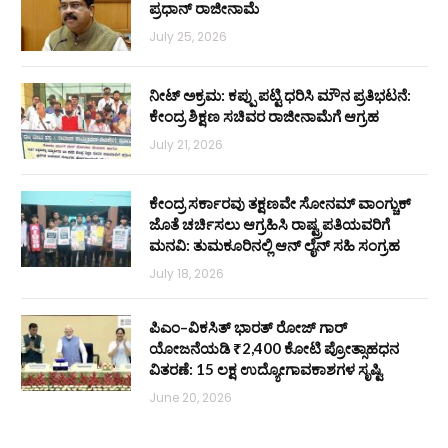
ಪ್ರಧಾನ್ ರಾಜೀನಾಮೆ
July 25, 2026
ನೀಟ್ ಅಕ್ರಮ: ಕಪ್ಪು ಪಟ್ಟಿ ಧರಿಸಿ ಮೌನ ಪ್ರತಿಭಟನೆ:
ಕೇಂದ್ರ ಶಿಕ್ಷಣ ಸಚಿವರ ರಾಜೀನಾಮೆಗೆ ಆಗ್ರಹ
July 21, 2026
ಕೇಂದ್ರ ಸರ್ಕಾರವು ತಕ್ಷಣವೇ ಸೋನಮ್ ವಾಂಗ್ಚುಕ್
ಜೊತೆ ಚರ್ಚಿಸಲು ಆಗ್ರಹಿಸಿ ರಾಷ್ಟ್ರಪತಿಯವರಿಗೆ
ಮನವಿ: ತುಮಕೂರಿನಲ್ಲಿ ಆನ್‌ ಲೈನ್ ಸಹಿ ಸಂಗ್ರಹ
July 18, 2026
ಪಿಎಂ–ವಿಕಸಿತ್ ಭಾರತ್ ರೋಜ್‌ ಗಾರ್
ಯೋಜನೆಯಡಿ ₹2,400 ಕೋಟಿ ಪ್ರೋತ್ಸಾಹಧನ
ವಿತರಣೆ: 15 ಲಕ್ಷ ಉದ್ಯೋಗಾವಕಾಶಗಳ ಸೃಷ್ಟಿ
June 20, 2026