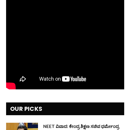
OUR PICKS
NEET ವಿವಾದ: ಕೇಂದ್ರ ಶಿಕ್ಷಣ ಸಚಿವ ಧರ್ಮೇಂದ್ರ