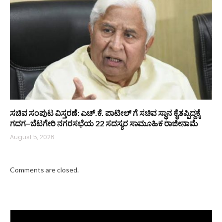
ಸಚಿವ ಸಂಪುಟ ವಿಸ್ತರಣೆ: ಎಚ್.ಕೆ. ಪಾಟೀಲ್ ಗೆ ಸಚಿವ ಸ್ಥಾನ ಕೈತಪ್ಪಿದ್ದಕ್ಕೆ
ಗದಗ–ಬೆಟಗೇರಿ ನಗರಸಭೆಯ 22 ಸದಸ್ಯರ ಸಾಮೂಹಿಕ ರಾಜೀನಾಮೆ
August 5, 2026
Comments are closed.