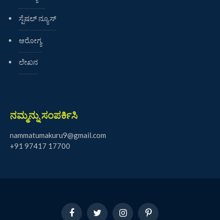
ಸ್ಪೆಷಲ್ ನ್ಯೂಸ್
ಆರೋಗ್ಯ
ಲೇಖನ
ನಮ್ಮನ್ನು ಸಂಪರ್ಕಿಸಿ
nammatumakuru9@gmail.com
+91 97417 17700
Facebook
Twitter
Instagram
Pinterest