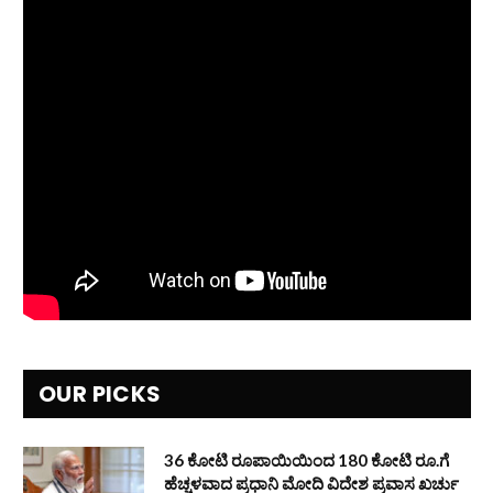
OUR PICKS
36 ಕೋಟಿ ರೂಪಾಯಿಯಿಂದ 180 ಕೋಟಿ ರೂ.ಗೆ
ಹೆಚ್ಚಳವಾದ ಪ್ರಧಾನಿ ಮೋದಿ ವಿದೇಶ ಪ್ರವಾಸ ಖರ್ಚು