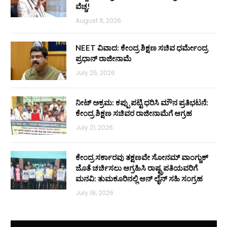
ವೆಚ್ಚ!
August 8, 2026
NEET ವಿವಾದ: ಕೇಂದ್ರ ಶಿಕ್ಷಣ ಸಚಿವ ಧರ್ಮೇಂದ್ರ
ಪ್ರಧಾನ್ ರಾಜೀನಾಮೆ
July 25, 2026
ನೀಟ್ ಅಕ್ರಮ: ಕಪ್ಪು ಪಟ್ಟಿ ಧರಿಸಿ ಮೌನ ಪ್ರತಿಭಟನೆ:
ಕೇಂದ್ರ ಶಿಕ್ಷಣ ಸಚಿವರ ರಾಜೀನಾಮೆಗೆ ಆಗ್ರಹ
July 21, 2026
ಕೇಂದ್ರ ಸರ್ಕಾರವು ತಕ್ಷಣವೇ ಸೋನಮ್ ವಾಂಗ್ಚುಕ್
ಜೊತೆ ಚರ್ಚಿಸಲು ಆಗ್ರಹಿಸಿ ರಾಷ್ಟ್ರಪತಿಯವರಿಗೆ
ಮನವಿ: ತುಮಕೂರಿನಲ್ಲಿ ಆನ್‌ ಲೈನ್ ಸಹಿ ಸಂಗ್ರಹ
July 18, 2026