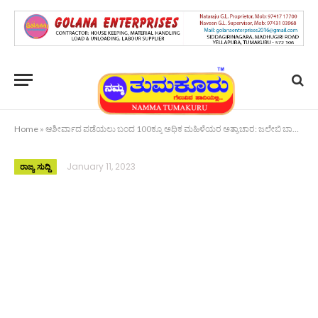
Home
»
ಆಶೀರ್ವಾದ ಪಡೆಯಲು ಬಂದ 100ಕ್ಕೂ ಅಧಿಕ ಮಹಿಳೆಯರ ಅತ್ಯಾಚಾರ: ಜಲೇಬಿ ಬಾಬಾಗೆ ಜೈಲು
January 11, 2023
ರಾಜ್ಯ ಸುದ್ದಿ