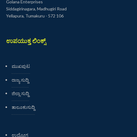
Golana Enterprises
Siddagirinagara, Madhugiri Road
Yellapura, Tumakuru - 572 106
ಉಪಯುಕ್ತ ಲಿಂಕ್ಸ್
ಮುಖಪುಟ
ರಾಜ್ಯ ಸುದ್ದಿ
ಜಿಲ್ಲಾ ಸುದ್ದಿ
ತಾಲೂಕುಸುದ್ದಿ
ಉದ್ಯೋಗ