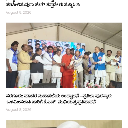
ಪರಿಶೀಲಿಸುವುದು ಹೇಗೆ? ತಪ್ಪದೇ ಈ ಸುದ್ದಿ ಓದಿ
August 9, 2026
ಸರಗೂರು: ಮಾದರ ಮಹಾಸಭೆಯ ಉದ್ಘಾಟನೆ –ಪ್ರತಿಭಾ ಪುರಸ್ಕಾರ:
ಒಳಮೀಸಲಾತಿ ಜಾರಿಗೆ ಕೆ.ಎಚ್. ಮುನಿಯಪ್ಪ ಪ್ರತಿಪಾದನೆ
August 8, 2026