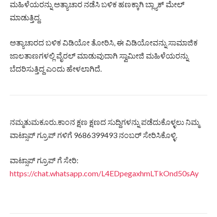
ಮಹಿಳೆಯರನ್ನು ಅತ್ಯಾಚಾರ ನಡೆಸಿ ಬಳಿಕ ಹಣಕ್ಕಾಗಿ ಬ್ಲ್ಯಾಕ್ ಮೇಲ್
ಮಾಡುತ್ತಿದ್ದ.
ಅತ್ಯಾಚಾರದ ಬಳಿಕ ವಿಡಿಯೋ ತೋರಿಸಿ, ಈ ವಿಡಿಯೋವನ್ನು ಸಾಮಾಜಿಕ
ಜಾಲತಾಣಗಳಲ್ಲಿ ವೈರಲ್ ಮಾಡುವುದಾಗಿ ಸ್ವಾಮೀಜಿ ಮಹಿಳೆಯರನ್ನು
ಬೆದರಿಸುತ್ತಿದ್ದ ಎಂದು ಹೇಳಲಾಗಿದೆ.
ನಮ್ಮತುಮಕೂರು.ಕಾಂನ ಕ್ಷಣ ಕ್ಷಣದ ಸುದ್ದಿಗಳನ್ನು ಪಡೆದುಕೊಳ್ಳಲು ನಿಮ್ಮ
ವಾಟ್ಸಾಪ್ ಗ್ರೂಪ್ ಗಳಿಗೆ 9686399493 ನಂಬರ್ ಸೇರಿಸಿಕೊಳ್ಳಿ.
ವಾಟ್ಸಾಪ್ ಗ್ರೂಪ್ ಗೆ ಸೇರಿ:
https://chat.whatsapp.com/L4EDpegaxhmLTkOnd50sAy