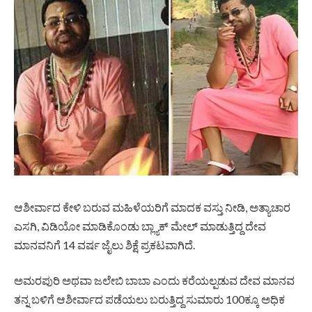
ಆಶೀರ್ವಾದ ಕೇಳಿ ಬರುವ ಮಹಿಳೆಯರಿಗೆ ಮಾದಕ ವಸ್ತು ನೀಡಿ, ಅತ್ಯಾಚಾರ
ಎಸಗಿ, ವಿಡಿಯೋ ಮಾಡಿಕೊಂಡು ಬ್ಲ್ಯಾಕ್ ಮೇಲ್ ಮಾಡುತ್ತಿದ್ದ ದೇವ
ಮಾನವನಿಗೆ 14 ವರ್ಷ ಜೈಲು ಶಿಕ್ಷೆ ಪ್ರಕಟವಾಗಿದೆ.
ಅಮರಪುರಿ ಅಥವಾ ಜಲೇಬಿ ಬಾಬಾ ಎಂದು ಕರೆಯಲ್ಪಡುವ ದೇವ ಮಾನವ
ತನ್ನ ಬಳಿಗೆ ಆಶೀರ್ವಾದ ಪಡೆಯಲು ಬರುತ್ತಿದ್ದ ಸುಮಾರು 100ಕ್ಕೂ ಅಧಿಕ