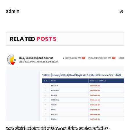
admin
Web
RELATED
POSTS
ನಿಮ್ಮ ಹೆಸರು ಮತದಾರರ ಪಟ್ಟಿಯಿಂದ ತೆಗೆದು ಹಾಕಲಾಗಿದೆಯೇ?: