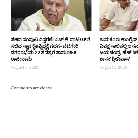
ಸಚಿವ ಸಂಪುಟ ವಿಸ್ತರಣೆ: ಎಚ್.ಕೆ. ಪಾಟೀಲ್ ಗೆ
ತುಮಕೂರು ಕಾಂಗ್ರೆಸ್ 
ಸಚಿವ ಸ್ಥಾನ ಕೈತಪ್ಪಿದ್ದಕ್ಕೆ ಗದಗ–ಬೆಟಗೇರಿ
ವಿಪಕ್ಷ ಸಾಲಿನಲ್ಲಿ ಆಸ
ನಗರಸಭೆಯ 22 ಸದಸ್ಯರ ಸಾಮೂಹಿಕ
ಜಯಚಂದ್ರ, ಹೆಚ್ ಡಿ
ರಾಜೀನಾಮೆ
ಶಾಸಕ ಶ್ರೀನಿವಾಸ್
August 5, 2026
August 5, 2026
Comments are closed.