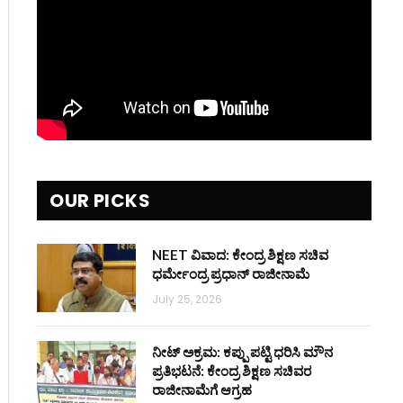
OUR PICKS
NEET ವಿವಾದ: ಕೇಂದ್ರ ಶಿಕ್ಷಣ ಸಚಿವ
ಧರ್ಮೇಂದ್ರ ಪ್ರಧಾನ್ ರಾಜೀನಾಮೆ
July 25, 2026
ನೀಟ್ ಅಕ್ರಮ: ಕಪ್ಪು ಪಟ್ಟಿ ಧರಿಸಿ ಮೌನ
ಪ್ರತಿಭಟನೆ: ಕೇಂದ್ರ ಶಿಕ್ಷಣ ಸಚಿವರ
ರಾಜೀನಾಮೆಗೆ ಆಗ್ರಹ