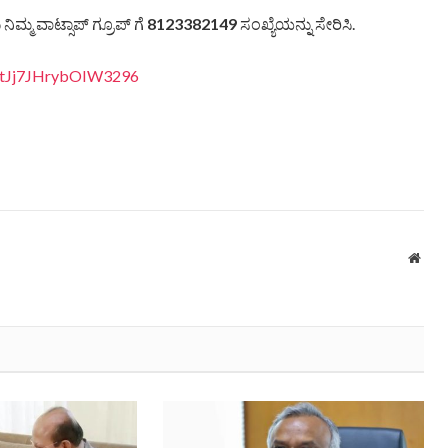
ಿಮ್ಮ ವಾಟ್ಸಾಪ್ ಗ್ರೂಪ್ ಗೆ
8123382149
ಸಂಖ್ಯೆಯನ್ನು ಸೇರಿಸಿ.
vItJj7JHrybOIW3296
Webs