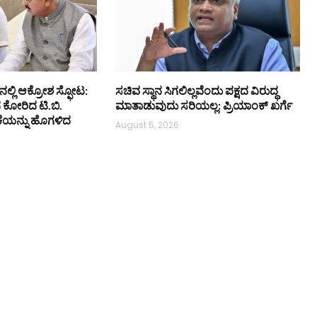
ನಲ್ಲಿ ಆಕ್ರೋಶ ಸ್ಫೋಟ:
ಸಚಿವ ಸ್ಥಾನ ಸಿಗಲಿಲ್ಲವೆಂದು ಪಕ್ಷದ ವಿರುದ್ಧ
ನ ಕೋರಿದ ಟಿ.ಬಿ.
ಮಾತಾಡುವುದು ಸರಿಯಲ್ಲ: ಪ್ರಿಯಾಂಕ್ ಖರ್ಗೆ
ಕೆಯನ್ನು ಹೊಗಳಿದ
August 5, 2026