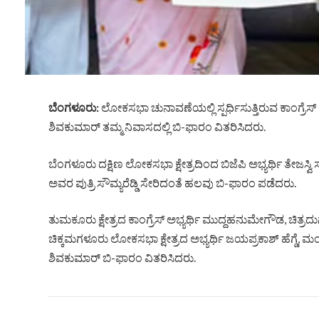
ಬೆಂ
ಗಳೂರು
:
ಲೋಕಸಭಾ ಚುನಾವಣೆಯಲ್ಲಿ ಸ್ಪರ್ಧಿಸುತ್ತಿರುವ ಕಾಂಗ್ರೆಸ್ ಅಭ
ಶಿವಕುಮಾರ್ ತಮ್ಮ ನಿವಾಸದಲ್ಲಿ ಬಿ-ಫಾರಂ ವಿತರಿಸಿದರು.
ಬೆಂಗಳೂರು ದಕ್ಷಿಣ ಲೋಕಸಭಾ ಕ್ಷೇತ್ರದಿಂದ ಬಿಜೆಪಿ ಅಭ್ಯರ್ಥಿ ತೇಜಸ್ವಿ 
ಅವರ ಪುತ್ರಿ ಸೌಮ್ಯರೆಡ್ಡಿ ಸೇರಿದಂತೆ ಹಲವು ಬಿ-ಫಾರಂ ಪಡೆದರು.
ತುಮಕೂರು ಕ್ಷೇತ್ರದ ಕಾಂಗ್ರೆಸ್ ಅಭ್ಯರ್ಥಿ ಮುದ್ದಹನುಮೇಗೌಡ, ಚಿತ್ರದುರ
ಚಿಕ್ಕಮಗಳೂರು ಲೋಕಸಭಾ ಕ್ಷೇತ್ರದ ಅಭ್ಯರ್ಥಿ ಜಯಪ್ರಕಾಶ್ ಹೆಗ್ಡೆ, ಮ
ಶಿವಕುಮಾರ್ ಬಿ-ಫಾರಂ ವಿತರಿಸಿದರು.