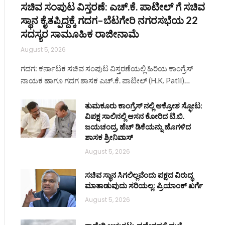
ಸಚಿವ ಸಂಪುಟ ವಿಸ್ತರಣೆ: ಎಚ್.ಕೆ. ಪಾಟೀಲ್ ಗೆ ಸಚಿವ
ಸ್ಥಾನ ಕೈತಪ್ಪಿದ್ದಕ್ಕೆ ಗದಗ–ಬೆಟಗೇರಿ ನಗರಸಭೆಯ 22
ಸದಸ್ಯರ ಸಾಮೂಹಿಕ ರಾಜೀನಾಮೆ
August 5, 2026
ಗದಗ: ಕರ್ನಾಟಕ ಸಚಿವ ಸಂಪುಟ ವಿಸ್ತರಣೆಯಲ್ಲಿ ಹಿರಿಯ ಕಾಂಗ್ರೆಸ್
ನಾಯಕ ಹಾಗೂ ಗದಗ ಶಾಸಕ ಎಚ್.ಕೆ. ಪಾಟೀಲ್ (H.K. Patil)…
ತುಮಕೂರು ಕಾಂಗ್ರೆಸ್ ನಲ್ಲಿ ಆಕ್ರೋಶ ಸ್ಫೋಟ:
ವಿಪಕ್ಷ ಸಾಲಿನಲ್ಲಿ ಆಸನ ಕೋರಿದ ಟಿ.ಬಿ.
ಜಯಚಂದ್ರ, ಹೆಚ್ ಡಿಕೆಯನ್ನು ಹೊಗಳಿದ
ಶಾಸಕ ಶ್ರೀನಿವಾಸ್
August 5, 2026
ಸಚಿವ ಸ್ಥಾನ ಸಿಗಲಿಲ್ಲವೆಂದು ಪಕ್ಷದ ವಿರುದ್ಧ
ಮಾತಾಡುವುದು ಸರಿಯಲ್ಲ: ಪ್ರಿಯಾಂಕ್ ಖರ್ಗೆ
August 5, 2026