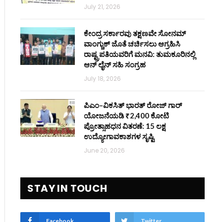
July 21, 2026
ಕೇಂದ್ರ ಸರ್ಕಾರವು ತಕ್ಷಣವೇ ಸೋನಮ್
ವಾಂಗ್ಚುಕ್ ಜೊತೆ ಚರ್ಚಿಸಲು ಆಗ್ರಹಿಸಿ
ರಾಷ್ಟ್ರಪತಿಯವರಿಗೆ ಮನವಿ: ತುಮಕೂರಿನಲ್ಲಿ
ಆನ್‌ ಲೈನ್ ಸಹಿ ಸಂಗ್ರಹ
July 18, 2026
ಪಿಎಂ–ವಿಕಸಿತ್ ಭಾರತ್ ರೋಜ್‌ ಗಾರ್
ಯೋಜನೆಯಡಿ ₹2,400 ಕೋಟಿ
ಪ್ರೋತ್ಸಾಹಧನ ವಿತರಣೆ: 15 ಲಕ್ಷ
ಉದ್ಯೋಗಾವಕಾಶಗಳ ಸೃಷ್ಟಿ
June 20, 2026
STAY IN TOUCH
Facebook
Twitter