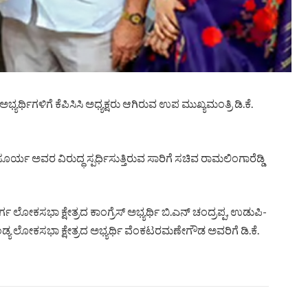
್ಯರ್ಥಿಗಳಿಗೆ ಕೆಪಿಸಿಸಿ ಅಧ್ಯಕ್ಷರು ಆಗಿರುವ ಉಪ ಮುಖ್ಯಮಂತ್ರಿ ಡಿ.ಕೆ.
ಸೂರ್ಯ ಅವರ ವಿರುದ್ಧ ಸ್ಪರ್ಧಿಸುತ್ತಿರುವ ಸಾರಿಗೆ ಸಚಿವ ರಾಮಲಿಂಗಾರೆಡ್ಡಿ
್ಗ ಲೋಕಸಭಾ ಕ್ಷೇತ್ರದ ಕಾಂಗ್ರೆಸ್ ಅಭ್ಯರ್ಥಿ ಬಿ.ಎನ್ ಚಂದ್ರಪ್ಪ, ಉಡುಪಿ-
ಂಡ್ಯ ಲೋಕಸಭಾ ಕ್ಷೇತ್ರದ ಅಭ್ಯರ್ಥಿ ವೆಂಕಟರಮಣೇಗೌಡ ಅವರಿಗೆ ಡಿ.ಕೆ.