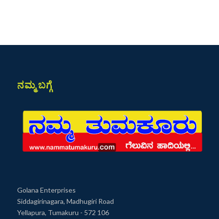
ನಮ್ಮ ಬಗ್ಗೆ
Golana Enterprises
Siddagirinagara, Madhugiri Road
Yellapura, Tumakuru - 572 106