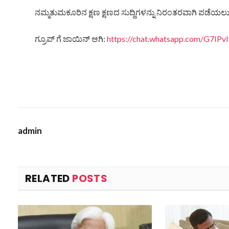
ನಮ್ಮತುಮಕೂರಿನ ಕ್ಷಣ ಕ್ಷಣದ ಸುದ್ದಿಗಳನ್ನು ನಿರಂತರವಾಗಿ ಪಡೆಯಲು ನ
ಗ್ರೂಪ್ ಗೆ ಜಾಯಿನ್ ಆಗಿ:
https://chat.whatsapp.com/G7IP
admin
RELATED
POSTS