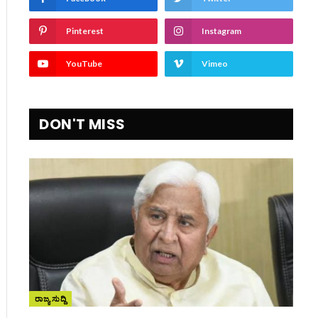
Pinterest
Instagram
YouTube
Vimeo
DON'T MISS
ite
ರಾಜ್ಯ ಸುದ್ದಿ