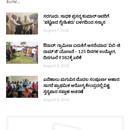
ತಿಂಗಳ…
ಸರಗೂರು: ಸಾಧಕ ಪ್ರಸನ್ನ ಕುಮಾರ್ ಅವರಿಗೆ
‘ಪಟ್ಟಣದ ಸ್ನೇಹಿತರು’ ಬಳಗದಿಂದ ಸನ್ಮಾನ
August 7, 2026
ಔರಾದ್: ಗ್ರಾಮೀಣ ಬದುಕಿಗೆ ಆಸರೆಯಾದ ‘ವಿಬಿ-ಜಿ
ರಾಮ್ ಜಿ’ ಯೋಜನೆ – 125 ದಿನಗಳ ಉದ್ಯೋಗ,
ದಿನಗೂಲಿ ₹382ಕ್ಕೆ ಏರಿಕೆ
August 6, 2026
ಎದೆಹಾಲು ಮಗುವಿನ ಮೊದಲ ಸಂಪೂರ್ಣ ಆಹಾರ:
ಸಾಗರೆ ಪ್ರಾಥಮಿಕ ಆರೋಗ್ಯ ಕೇಂದ್ರದಲ್ಲಿ ವಿಶ್ವ
ಸ್ತನ್ಯಪಾನ ಸಪ್ತಾಹ ಆಚರಣೆ
August 6, 2026