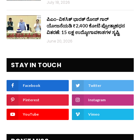
July 18, 2026
ಪಿಎಂ–ವಿಕಸಿತ್ ಭಾರತ್ ರೋಜ್‌ ಗಾರ್
ಯೋಜನೆಯಡಿ ₹2,400 ಕೋಟಿ ಪ್ರೋತ್ಸಾಹಧನ
ವಿತರಣೆ: 15 ಲಕ್ಷ ಉದ್ಯೋಗಾವಕಾಶಗಳ ಸೃಷ್ಟಿ
June 20, 2026
STAY IN TOUCH
Facebook
Twitter
Pinterest
Instagram
YouTube
Vimeo