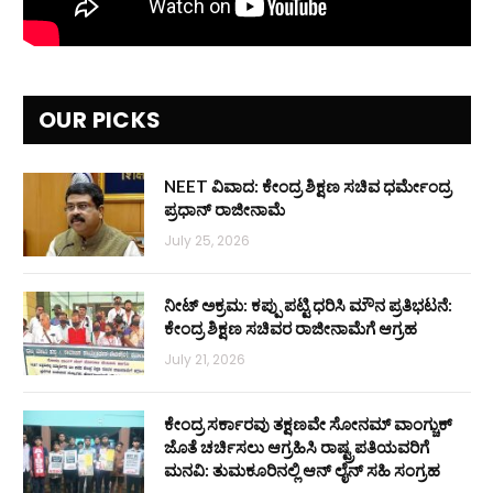
OUR PICKS
NEET ವಿವಾದ: ಕೇಂದ್ರ ಶಿಕ್ಷಣ ಸಚಿವ ಧರ್ಮೇಂದ್ರ
ಪ್ರಧಾನ್ ರಾಜೀನಾಮೆ
July 25, 2026
ನೀಟ್ ಅಕ್ರಮ: ಕಪ್ಪು ಪಟ್ಟಿ ಧರಿಸಿ ಮೌನ ಪ್ರತಿಭಟನೆ:
ಕೇಂದ್ರ ಶಿಕ್ಷಣ ಸಚಿವರ ರಾಜೀನಾಮೆಗೆ ಆಗ್ರಹ
July 21, 2026
ಕೇಂದ್ರ ಸರ್ಕಾರವು ತಕ್ಷಣವೇ ಸೋನಮ್ ವಾಂಗ್ಚುಕ್
ಜೊತೆ ಚರ್ಚಿಸಲು ಆಗ್ರಹಿಸಿ ರಾಷ್ಟ್ರಪತಿಯವರಿಗೆ
ಮನವಿ: ತುಮಕೂರಿನಲ್ಲಿ ಆನ್‌ ಲೈನ್ ಸಹಿ ಸಂಗ್ರಹ