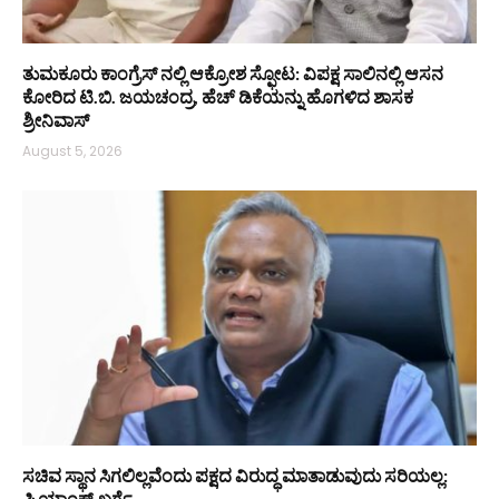
ತುಮಕೂರು ಕಾಂಗ್ರೆಸ್ ನಲ್ಲಿ ಆಕ್ರೋಶ ಸ್ಫೋಟ: ವಿಪಕ್ಷ ಸಾಲಿನಲ್ಲಿ ಆಸನ
ಕೋರಿದ ಟಿ.ಬಿ. ಜಯಚಂದ್ರ, ಹೆಚ್ ಡಿಕೆಯನ್ನು ಹೊಗಳಿದ ಶಾಸಕ
ಶ್ರೀನಿವಾಸ್
August 5, 2026
ಸಚಿವ ಸ್ಥಾನ ಸಿಗಲಿಲ್ಲವೆಂದು ಪಕ್ಷದ ವಿರುದ್ಧ ಮಾತಾಡುವುದು ಸರಿಯಲ್ಲ:
ಪ್ರಿಯಾಂಕ್ ಖರ್ಗೆ