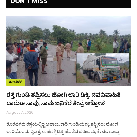
DON'T MISS
ಕೊರಟಗೆರೆ
ರಸ್ತೆ ಗುಂಡಿ ತಪ್ಪಿಸಲು ಹೋಗಿ ಲಾರಿ ಡಿಕ್ಕಿ: ನವವಿವಾಹಿತೆ
ದಾರುಣ ಸಾವು, ಸಾರ್ವಜನಿಕರ ತೀವ್ರ ಆಕ್ರೋಶ
August 7, 2026
ಕೊರಟಗೆರೆ: ರಸ್ತೆಯಲ್ಲಿದ್ದ ಅಪಾಯಕಾರಿ ಗುಂಡಿಯನ್ನು ತಪ್ಪಿಸಲು ಹೋದ
ಲಾರಿಯೊಂದು ದ್ವಿಚಕ್ರ ವಾಹನಕ್ಕೆ ಡಿಕ್ಕಿ ಹೊಡೆದ ಪರಿಣಾಮ, ಕೇವಲ ನಾಲ್ಕು