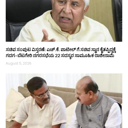
ಸಚಿವ ಸಂಪುಟ ವಿಸ್ತರಣೆ: ಎಚ್.ಕೆ. ಪಾಟೀಲ್ ಗೆ ಸಚಿವ ಸ್ಥಾನ ಕೈತಪ್ಪಿದ್ದಕ್ಕೆ
ಗದಗ–ಬೆಟಗೇರಿ ನಗರಸಭೆಯ 22 ಸದಸ್ಯರ ಸಾಮೂಹಿಕ ರಾಜೀನಾಮೆ
August 5, 2026