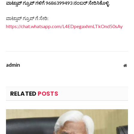
ವಾಟ್ಸಾಪ್ ಗ್ರೂಪ್ ಗಳಿಗೆ 9686399493 ನಂಬರ್ ಸೇರಿಸಿಕೊಳ್ಳಿ.
ವಾಟ್ಸಾಪ್ ಗ್ರೂಪ್ ಗೆ ಸೇರಿ:
https://chat.whatsapp.com/L4EDpegaxhmLTkOnd50sAy
admin
Web
RELATED
POSTS