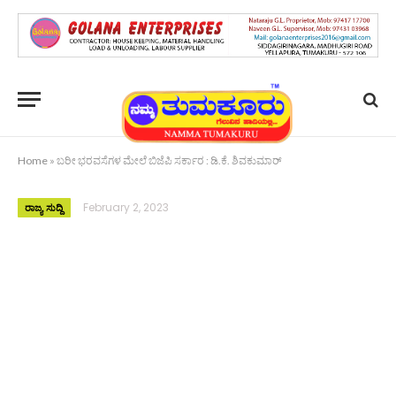
Home
»
ಬರೀ ಭರವಸೆಗಳ ಮೇಲೆ ಬಿಜೆಪಿ ಸರ್ಕಾರ : ಡಿ.ಕೆ. ಶಿವಕುಮಾರ್
February 2, 2023
ರಾಜ್ಯ ಸುದ್ದಿ