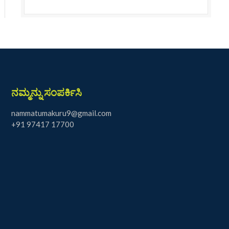
ನಮ್ಮನ್ನು ಸಂಪರ್ಕಿಸಿ
nammatumakuru9@gmail.com
+91 97417 17700