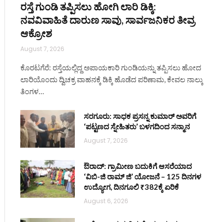
ರಸ್ತೆ ಗುಂಡಿ ತಪ್ಪಿಸಲು ಹೋಗಿ ಲಾರಿ ಡಿಕ್ಕಿ:
ite
ನವವಿವಾಹಿತೆ ದಾರುಣ ಸಾವು, ಸಾರ್ವಜನಿಕರ ತೀವ್ರ
ಆಕ್ರೋಶ
August 7, 2026
ಕೊರಟಗೆರೆ: ರಸ್ತೆಯಲ್ಲಿದ್ದ ಅಪಾಯಕಾರಿ ಗುಂಡಿಯನ್ನು ತಪ್ಪಿಸಲು ಹೋದ
ಲಾರಿಯೊಂದು ದ್ವಿಚಕ್ರ ವಾಹನಕ್ಕೆ ಡಿಕ್ಕಿ ಹೊಡೆದ ಪರಿಣಾಮ, ಕೇವಲ ನಾಲ್ಕು
ತಿಂಗಳ…
ಸರಗೂರು: ಸಾಧಕ ಪ್ರಸನ್ನ ಕುಮಾರ್ ಅವರಿಗೆ
‘ಪಟ್ಟಣದ ಸ್ನೇಹಿತರು’ ಬಳಗದಿಂದ ಸನ್ಮಾನ
August 7, 2026
ಔರಾದ್: ಗ್ರಾಮೀಣ ಬದುಕಿಗೆ ಆಸರೆಯಾದ
‘ವಿಬಿ-ಜಿ ರಾಮ್ ಜಿ’ ಯೋಜನೆ – 125 ದಿನಗಳ
ಉದ್ಯೋಗ, ದಿನಗೂಲಿ ₹382ಕ್ಕೆ ಏರಿಕೆ
August 6, 2026