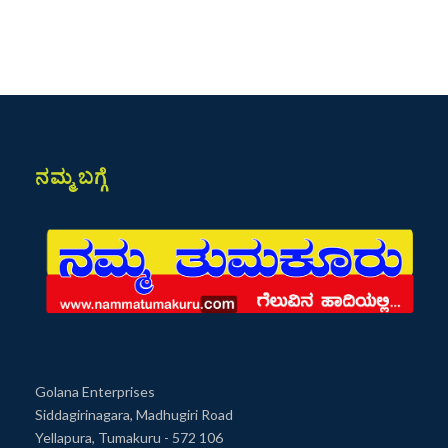
ನಮ್ಮ ಬಗ್ಗೆ
Golana Enterprises
Siddagirinagara, Madhugiri Road
Yellapura, Tumakuru - 572 106