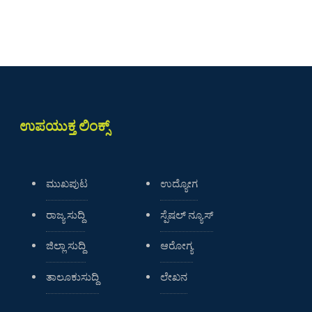
ಉಪಯುಕ್ತ ಲಿಂಕ್ಸ್
ಮುಖಪುಟ
ಉದ್ಯೋಗ
ರಾಜ್ಯ ಸುದ್ದಿ
ಸ್ಪೆಷಲ್ ನ್ಯೂಸ್
ಜಿಲ್ಲಾ ಸುದ್ದಿ
ಆರೋಗ್ಯ
ತಾಲೂಕುಸುದ್ದಿ
ಲೇಖನ