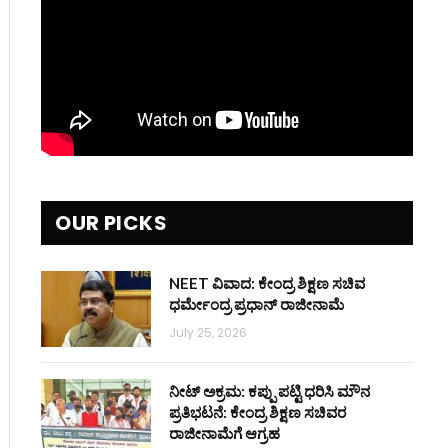
OUR PICKS
NEET ವಿವಾದ: ಕೇಂದ್ರ ಶಿಕ್ಷಣ ಸಚಿವ
ಧರ್ಮೇಂದ್ರ ಪ್ರಧಾನ್ ರಾಜೀನಾಮೆ
July 25, 2026
ನೀಟ್ ಅಕ್ರಮ: ಕಪ್ಪು ಪಟ್ಟಿ ಧರಿಸಿ ಮೌನ
ಪ್ರತಿಭಟನೆ: ಕೇಂದ್ರ ಶಿಕ್ಷಣ ಸಚಿವರ
ರಾಜೀನಾಮೆಗೆ ಆಗ್ರಹ