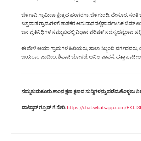
ಬೆಳಗಾವಿ ಗ್ರಾಮೀಣ ಕ್ಷೇತ್ರದ ಹಂಗರಗಾ, ಬೆಳಗುಂದಿ, ದೇಸೂರ, ಸಂತಿ ಬಸ್
ಬಸ್ತವಾಡ ಗ್ರಾಮಗಳಿಗೆ ಶಾಸಕರ ಅನುದಾನದಲ್ಲಿಸಾರ್ವಜನಿಕ ಜಿಮ್ 
ಜನ ಪ್ರತಿನಿಧಿಗಳ ಸಮ್ಮುಖದಲ್ಲಿ ವಿಧಾನ ಪರಿಷತ್ ಸದಸ್ಯ ಚನ್ನರಾಜ ಹಟ್
ಈ ವೇಳೆ ಆಯಾ ಗ್ರಾಮಗಳ ಹಿರಿಯರು, ಶಾಲಾ ಸಿಬ್ಬಂದಿ ವರ್ಗದವರು, ಯ
ಜಯರಾಂ ಪಾಟೀಲ, ಶಿವಾಜಿ ಬೋಕಡೆ, ಅನಿಲ ಪಾವಸೆ, ದತ್ತಾ ಪಾಟೀಲ
ನಮ್ಮತುಮಕೂರು
.
ಕಾಂನ
ಕ್ಷಣ
ಕ್ಷಣದ
ಸುದ್ದಿಗಳನ್ನು
ಪಡೆದುಕೊಳ್ಳಲು
ನಿ
ವಾಟ್ಸಾಪ್
ಗ್ರೂಪ್
ಗೆ
ಸೇರಿ
:
https://chat.whatsapp.com/EK