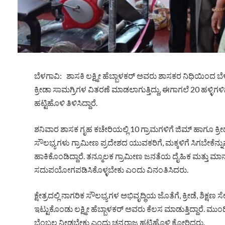
ಬೆಳಗಾವಿ: ಶಾಸಕಿ ಲಕ್ಷ್ಮೀ ಹೆಬ್ಬಾಳಕರ್ ಅವರು ಶಾಸಕರ ನಿಧಿಯಿಂದ ಬೆ
ಕ್ರೀಡಾ ಸಾಮಗ್ರಿಗಳ ವಿತರಣೆ ಮಾಡಲಾಗುತ್ತಿದ್ದು, ಈಗಾಗಲೆ 20 ಹಳ್ಳಿ
ಹಟ್ಟಿಹೊಳಿ ತಿಳಿಸಿದ್ದಾರೆ.
ಶನಿವಾರ ಶಾಸಕ ಗೃಹ ಕಚೇರಿಯಲ್ಲಿ 10 ಗ್ರಾಮಗಳಿಗೆ ಜಿಮ್ ಹಾಗೂ ಕ್ರೀ
ಸೌಲಭ್ಯಗಳು ಗ್ರಾಮೀಣ ಪ್ರದೇಶದ ಯುವಕರಿಗೆ, ಮಕ್ಕಳಿಗೆ ಸಿಗಬೇಕೆನ್ನ
ಹಾಕಿಕೊಂಡಿದ್ದಾರೆ. ತನ್ಮೂಲಕ ಗ್ರಾಮೀಣ ಜನತೆಯ ದೈಹಿಕ ಮತ್ತು ಮಾನಸಿಕ ಆ
ಸದುಪಯೋಗಪಡಿಸಿಕೊಳ್ಳಬೇಕು ಎಂದು ವಿನಂತಿಸಿದರು.
ಕ್ಷೇತ್ರದಲ್ಲಿ ನಾಗರಿಕ ಸೌಲಭ್ಯಗಳ ಅಭಿವೃದ್ಧಿಯ ಜೊತೆಗೆ, ಕ್ರೀಡೆ, ಶಿಕ್ಷಣ
ಇಟ್ಟುಕೊಂಡು ಲಕ್ಷ್ಮೀ ಹೆಬ್ಬಾಳಕರ್ ಅವರು ಕೆಲಸ ಮಾಡುತ್ತಿದ್ದಾರೆ. ಮು
ಬೆಂಬಲ ನೀಡಬೇಕು ಎಂದು ಚನ್ನರಾಜ ಹಟ್ಟಿಹೊಳಿ ಕೋರಿದರು.