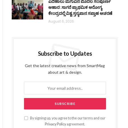
ಎದೆಹಾಲು ಮಗುವಿನ ಮೊದಲ ಸಂಪೂರ್ಣ
ಆಹಾರ: ಸಾಗರೆ ಪ್ರಾಥಮಿಕ ಆರೋಗ್ಯ
ಕೇಂದ್ರದಲ್ಲಿ ವಿಶ್ವ ಸ್ತನ್ಯಪಾನ ಸಪ್ತಾಹ ಆಚರಣೆ
August 6, 2026
Subscribe to Updates
Get the latest creative news from SmartMag
about art & design.
By signing up, you agree to the our terms and our
Privacy Policy
agreement.