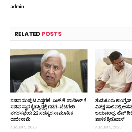
admin
RELATED
POSTS
ಸಚಿವ ಸಂಪುಟ ವಿಸ್ತರಣೆ: ಎಚ್.ಕೆ. ಪಾಟೀಲ್ ಗೆ
ತುಮಕೂರು ಕಾಂಗ್ರೆಸ್ 
ಸಚಿವ ಸ್ಥಾನ ಕೈತಪ್ಪಿದ್ದಕ್ಕೆ ಗದಗ–ಬೆಟಗೇರಿ
ವಿಪಕ್ಷ ಸಾಲಿನಲ್ಲಿ ಆಸ
ನಗರಸಭೆಯ 22 ಸದಸ್ಯರ ಸಾಮೂಹಿಕ
ಜಯಚಂದ್ರ, ಹೆಚ್ ಡಿ
ರಾಜೀನಾಮೆ
ಶಾಸಕ ಶ್ರೀನಿವಾಸ್
August 5, 2026
August 5, 2026