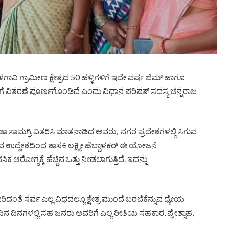
ಳಗಾವಿ ಗ್ರಾಮೀಣ ಕ್ಷೇತ್ರದ 50 ಹಳ್ಳಿಗಳಿಗೆ ಇದೇ ವರ್ಷ ಜಿಮ್ ಹಾಗೂ
ಗಳಿಗೆ ವಿತರಣೆ ಪೂರ್ಣಗೊಂಡಿದೆ ಎಂದು ವಿಧಾನ ಪರಿಷತ್ ಸದಸ್ಯ ಚನ್ನರಾಜ
ಡಾ ಸಾಮಗ್ರಿ ವಿತರಿಸಿ ಮಾತನಾಡಿದ ಅವರು, ನಗರ ಪ್ರದೇಶಗಳಲ್ಲಿ ಸಿಗುವ
ುವ ಉದ್ದೇಶದಿಂದ ಶಾಸಕಿ ಲಕ್ಷ್ಮೀ ಹೆಬ್ಬಾಳಕರ್ ಈ ಯೋಜನೆ
ರೋಗ್ಯಕ್ಕೆ ಹೆಚ್ಚಿನ ಒತ್ತು ನೀಡಲಾಗುತ್ತಿದೆ. ಇದನ್ನು
 ಸೇರಿದಂತೆ ಸರ್ವ ಎಲ್ಲ ವಿಧದಲ್ಲೂ ಕ್ಷೇತ್ರ ಮುಂದೆ ಬರಬೆಕೆನ್ನುವ ಧ್ಯೇಯ
ಂದಿನ ದಿನಗಳಲ್ಲಿ ಸಹ ಜನರು ಅವರಿಗೆ ಎಲ್ಲ ರೀತಿಯ ಸಹಕಾರ, ಪ್ರೇತ್ಸಾಹ,