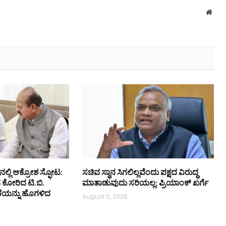
Webs
ನಲ್ಲಿ ಆಕ್ರೋಶ ಸ್ಫೋಟ:
ಸಚಿವ ಸ್ಥಾನ ಸಿಗಲಿಲ್ಲವೆಂದು ಪಕ್ಷದ ವಿರುದ್ಧ
ನ ಕೋರಿದ ಟಿ.ಬಿ.
ಮಾತಾಡುವುದು ಸರಿಯಲ್ಲ: ಪ್ರಿಯಾಂಕ್ ಖರ್ಗೆ
ಕೆಯನ್ನು ಹೊಗಳಿದ
August 5, 2026