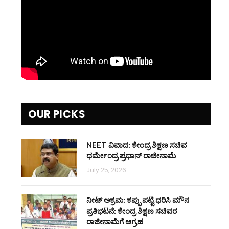
OUR PICKS
NEET ವಿವಾದ: ಕೇಂದ್ರ ಶಿಕ್ಷಣ ಸಚಿವ
ಧರ್ಮೇಂದ್ರ ಪ್ರಧಾನ್ ರಾಜೀನಾಮೆ
July 25, 2026
ನೀಟ್ ಅಕ್ರಮ: ಕಪ್ಪು ಪಟ್ಟಿ ಧರಿಸಿ ಮೌನ
ಪ್ರತಿಭಟನೆ: ಕೇಂದ್ರ ಶಿಕ್ಷಣ ಸಚಿವರ
ರಾಜೀನಾಮೆಗೆ ಆಗ್ರಹ