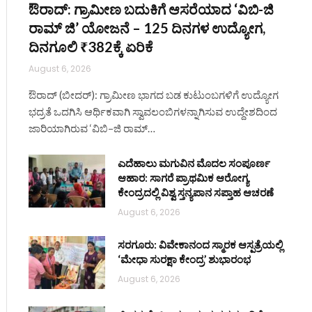
ಔರಾದ್: ಗ್ರಾಮೀಣ ಬದುಕಿಗೆ ಆಸರೆಯಾದ ‘ವಿಬಿ-ಜಿ
ರಾಮ್ ಜಿ’ ಯೋಜನೆ – 125 ದಿನಗಳ ಉದ್ಯೋಗ,
ದಿನಗೂಲಿ ₹382ಕ್ಕೆ ಏರಿಕೆ
August 6, 2026
ಔರಾದ್ (ಬೀದರ್): ಗ್ರಾಮೀಣ ಭಾಗದ ಬಡ ಕುಟುಂಬಗಳಿಗೆ ಉದ್ಯೋಗ
ಭದ್ರತೆ ಒದಗಿಸಿ ಆರ್ಥಿಕವಾಗಿ ಸ್ವಾವಲಂಬಿಗಳನ್ನಾಗಿಸುವ ಉದ್ದೇಶದಿಂದ
ಜಾರಿಯಾಗಿರುವ ‘ವಿಬಿ–ಜಿ ರಾಮ್…
ಎದೆಹಾಲು ಮಗುವಿನ ಮೊದಲ ಸಂಪೂರ್ಣ
ಆಹಾರ: ಸಾಗರೆ ಪ್ರಾಥಮಿಕ ಆರೋಗ್ಯ
ಕೇಂದ್ರದಲ್ಲಿ ವಿಶ್ವ ಸ್ತನ್ಯಪಾನ ಸಪ್ತಾಹ ಆಚರಣೆ
August 6, 2026
ಸರಗೂರು: ವಿವೇಕಾನಂದ ಸ್ಮಾರಕ ಆಸ್ಪತ್ರೆಯಲ್ಲಿ
‘ಮೇಧಾ ಸುರಕ್ಷಾ ಕೇಂದ್ರ’ ಶುಭಾರಂಭ
August 6, 2026