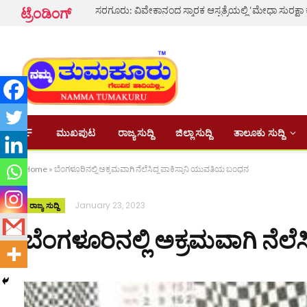
ಸರಗೂರು: ವಿವೇಕಾನಂದ ಸ್ಮಾರಕ ಆಸ್ಪತ್ರೆಯಲ್ಲಿ ‘ಮೇಧಾ ಸುರಕ್ಷಾ
ಟ್ರೆಂಡಿಂಗ್
ಮುಖಪುಟ
ರಾಜ್ಯ ಸುದ್ದಿ
ಜಿಲ್ಲಾ ಸುದ್ದಿ
ತಾಲೂಕು ಸುದ್ದಿ
Home
»
ಬೆಂಗಳೂರಿನಲ್ಲಿ ಅಕ್ರಮವಾಗಿ ನೆಲೆಸಿದ್ದ ಪಾಕಿಸ್ತಾನಿ ಯುವತಿಯ ಬಂಧನ
January 23, 2023
ರಾಜ್ಯ ಸುದ್ದಿ
ಬೆಂಗಳೂರಿನಲ್ಲಿ ಅಕ್ರಮವಾಗಿ ನೆಲ