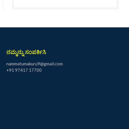
ನಮ್ಮನ್ನು ಸಂಪರ್ಕಿಸಿ
nammatumakuru9@gmail.com
+91 97417 17700