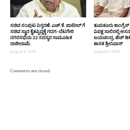
ಸಚಿವ ಸಂಪುಟ ವಿಸ್ತರಣೆ: ಎಚ್.ಕೆ. ಪಾಟೀಲ್ ಗೆ
ತುಮಕೂರು ಕಾಂಗ್ರೆಸ್ 
ಸಚಿವ ಸ್ಥಾನ ಕೈತಪ್ಪಿದ್ದಕ್ಕೆ ಗದಗ–ಬೆಟಗೇರಿ
ವಿಪಕ್ಷ ಸಾಲಿನಲ್ಲಿ ಆಸ
ನಗರಸಭೆಯ 22 ಸದಸ್ಯರ ಸಾಮೂಹಿಕ
ಜಯಚಂದ್ರ, ಹೆಚ್ ಡಿ
ರಾಜೀನಾಮೆ
ಶಾಸಕ ಶ್ರೀನಿವಾಸ್
August 5, 2026
August 5, 2026
Comments are closed.