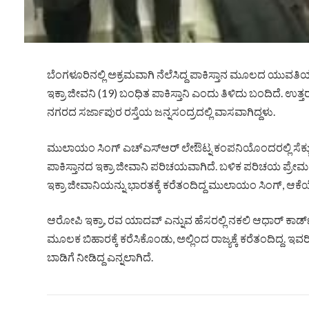
ಬೆಂಗಳೂರಿನಲ್ಲಿ ಅಕ್ರಮವಾಗಿ ನೆಲೆಸಿದ್ದ ಪಾಕಿಸ್ತಾನ ಮೂಲದ ಯುವತಿಯನ
ಇಕ್ರಾ ಜೀವನಿ (19) ಬಂಧಿತ ಪಾಕಿಸ್ತಾನಿ ಎಂದು ತಿಳಿದು ಬಂದಿದೆ
ನಗರದ ಸರ್ಜಾಪುರ ರಸ್ತೆಯ ಜನ್ನಸಂದ್ರದಲ್ಲಿ ವಾಸವಾಗಿದ್ದಳು.
ಮುಲಾಯಂ ಸಿಂಗ್ ಎಚ್ಎಸ್ಆರ್ ಲೇಔಟ್ನ ಕಂಪನಿಯೊಂದರಲ್ಲಿ ಸೆಕ್ಯುರಿಟ
ಪಾಕಿಸ್ತಾನದ ಇಕ್ರಾ ಜೀವಾನಿ ಪರಿಚಯವಾಗಿದೆ. ಬಳಿಕ ಪರಿಚಯ ಪ್ರೇಮಕ್ಕೆ
ಇಕ್ರಾ ಜೀವಾನಿಯನ್ನು ಭಾರತಕ್ಕೆ ಕರೆತಂದಿದ್ದ ಮುಲಾಯಂ ಸಿಂಗ್, ಆಕೆಯೊಂದಿಗೆ
ಆರೋಪಿ ಇಕ್ರಾ, ರವ ಯಾದವ್ ಎನ್ನುವ ಹೆಸರಲ್ಲಿ ನಕಲಿ ಆಧಾರ್ ಕಾರ
ಮೂಲಕ ಬಿಹಾರಕ್ಕೆ ಕರೆಸಿಕೊಂಡು, ಅಲ್ಲಿಂದ ರಾಜ್ಯಕ್ಕೆ ಕರೆತಂದಿದ್
ಬಾಡಿಗೆ ನೀಡಿದ್ದ ಎನ್ನಲಾಗಿದೆ.