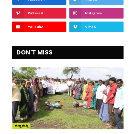
Pinterest
Instagram
YouTube
Vimeo
DON'T MISS
ite
ಜಿಲ್ಲಾ ಸುದ್ದಿ