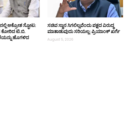
ನಲ್ಲಿ ಆಕ್ರೋಶ ಸ್ಫೋಟ:
ಸಚಿವ ಸ್ಥಾನ ಸಿಗಲಿಲ್ಲವೆಂದು ಪಕ್ಷದ ವಿರುದ್ಧ
ನ ಕೋರಿದ ಟಿ.ಬಿ.
ಮಾತಾಡುವುದು ಸರಿಯಲ್ಲ: ಪ್ರಿಯಾಂಕ್ ಖರ್ಗೆ
ಕೆಯನ್ನು ಹೊಗಳಿದ
August 5, 2026