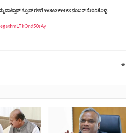
್ಮ ವಾಟ್ಸಾಪ್ ಗ್ರೂಪ್ ಗಳಿಗೆ 9686399493 ನಂಬರ್ ಸೇರಿಸಿಕೊಳ್ಳಿ.
EDpegaxhmLTkOnd50sAy
Webs