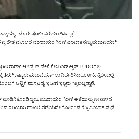
್ನು ಬೆಳ್ಳಂದೂರು ಪೊಲೀಸರು ಬಂಧಿಸಿದ್ದಾರೆ.
. ಉತ್ತರ ಪ್ರದೇಶ ಮೂಲದ ಮುಲಾಯಂ ಸಿಂಗ್ ಎಂಬಾತನನ್ನು ಮದುವೆಯಾಗಿ
ಿ ಗಾರ್ಡ್ ಆಗಿದ್ದ. ಈ ವೇಳೆ ಗೇಮಿಂಗ್ ಆ್ಯಪ್ LUDOನಲ್ಲಿ
 ತಿರುಗಿ, ಇಬ್ಬರು ಮದುವೆಯಾಗಲು ನಿರ್ಧರಿಸಿದರು. ಈ ಹಿನ್ನೆಲೆಯಲ್ಲಿ
 ಒಟ್ಟಿಗೆ ವಾಸವಿದ್ದ. ಇದೀಗ ಇಬ್ಬರು ಸಿಕ್ಕಿಬಿದ್ದಿದ್ದಾರೆ.
್ಡ್ ಮಾಡಿಸಿಕೊಂಡಿದ್ದಳು. ಮುಲಾಯಂ ಸಿಂಗ್ ಈಕೆಯನ್ನು ನೇಪಾಳದ
ದ. ಇವರಿಂದ ಸರಿಯಾಗಿ ದಾಖಲೆ ಪಡೆಯದೇ ಗೋವಿಂದ ರೆಡ್ಡಿ ಎಂಬಾತ ಮನೆ