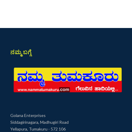
ನಮ್ಮ ಬಗ್ಗೆ
Golana Enterprises
Siddagirinagara, Madhugiri Road
Yellapura, Tumakuru - 572 106