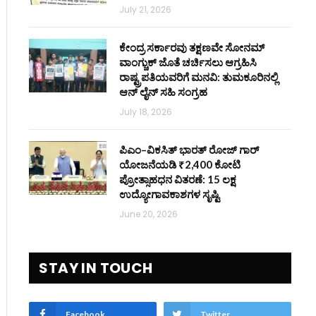
July 21, 2026
ಕೇಂದ್ರ ಸರ್ಕಾರವು ತಕ್ಷಣವೇ ಸೋನಮ್
ವಾಂಗ್ಚುಕ್ ಜೊತೆ ಚರ್ಚಿಸಲು ಆಗ್ರಹಿಸಿ
ರಾಷ್ಟ್ರಪತಿಯವರಿಗೆ ಮನವಿ: ತುಮಕೂರಿನಲ್ಲಿ
ಆನ್‌ ಲೈನ್ ಸಹಿ ಸಂಗ್ರಹ
July 18, 2026
ಪಿಎಂ–ವಿಕಸಿತ್ ಭಾರತ್ ರೋಜ್‌ ಗಾರ್
ಯೋಜನೆಯಡಿ ₹2,400 ಕೋಟಿ
ಪ್ರೋತ್ಸಾಹಧನ ವಿತರಣೆ: 15 ಲಕ್ಷ
ಉದ್ಯೋಗಾವಕಾಶಗಳ ಸೃಷ್ಟಿ
June 20, 2026
STAY IN TOUCH
Facebook
Twitter