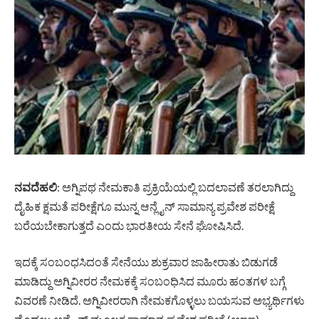
ನವದೆಹಲಿ
: ಅಗ್ನಿಪಥ ನೇಮಕಾತಿ ಪ್ರಕ್ರಿಯೆಯಲ್ಲಿ ಬದಲಾವಣೆ ತರಲಾಗಿದ್ದು
ದೈಹಿಕ ಕ್ಷಮತೆ ಪರೀಕ್ಷೆಗೂ ಮುನ್ನ ಆನ್ಲೈನ್ ಸಾಮಾನ್ಯ ಪ್ರವೇಶ ಪರೀಕ್ಷೆ
ಬರೆಯಬೇಕಾಗುತ್ತದೆ ಎಂದು ಭಾರತೀಯ ಸೇನೆ ಘೋಷಿಸಿದೆ.
ಇದಕ್ಕೆ ಸಂಬಂಧಸಿದಂತೆ ಸೇನೆಯು ಶುಕ್ರವಾರ ಜಾಹೀರಾತು ಬಿಡುಗಡೆ
ಮಾಡಿದ್ದು ಅಗ್ನಿವೀರರ ನೇಮಕಕ್ಕೆ ಸಂಬಂಧಿಸಿದ ಮೂರು ಹಂತಗಳ ಬಗ್ಗೆ
ವಿವರಣೆ ನೀಡಿದೆ. ಅಗ್ನಿವೀರರಾಗಿ ನೇಮಕಗೊಳ್ಳಲು ಬಯಸುವ ಅಭ್ಯರ್ಥಿಗಳು