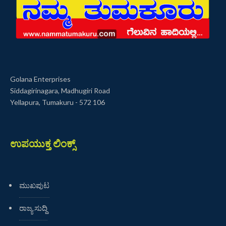
Golana Enterprises
Siddagirinagara, Madhugiri Road
Yellapura, Tumakuru - 572 106
ಉಪಯುಕ್ತ ಲಿಂಕ್ಸ್
ಮುಖಪುಟ
ರಾಜ್ಯ ಸುದ್ದಿ