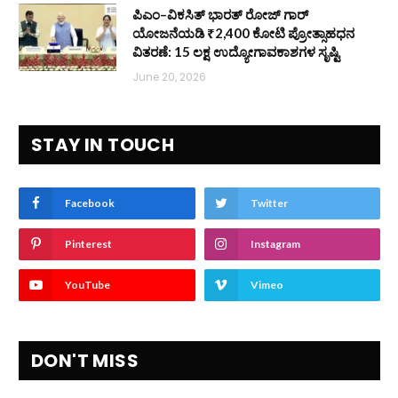
ಪಿಎಂ–ವಿಕಸಿತ್ ಭಾರತ್ ರೋಜ್‌ ಗಾರ್
ಯೋಜನೆಯಡಿ ₹2,400 ಕೋಟಿ ಪ್ರೋತ್ಸಾಹಧನ
ವಿತರಣೆ: 15 ಲಕ್ಷ ಉದ್ಯೋಗಾವಕಾಶಗಳ ಸೃಷ್ಟಿ
June 20, 2026
STAY IN TOUCH
Facebook
Twitter
Pinterest
Instagram
YouTube
Vimeo
DON'T MISS