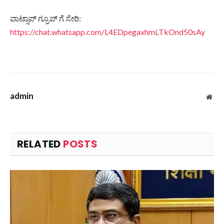
ವಾಟ್ಸಾಪ್ ಗ್ರೂಪ್ ಗೆ ಸೇರಿ:
https://chat.whatsapp.com/L4EDpegaxhmLTkOnd50sAy
admin
Web
RELATED
POSTS