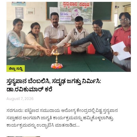
ಜಿಲ್ಲಾ ಸುದ್ದಿ
ಸ್ತನ್ಯಪಾನ ಬೆಂಬಲಿಸಿ, ಸದೃಢ ಜಗತ್ತು ನಿರ್ಮಿಸಿ:
ಡಾ.ರವಿಕುಮಾರ್ ಕರೆ
August 7, 2026
ಸರಗೂರು: ಪಟ್ಟಣದ ಸಮುದಾಯ ಆರೋಗ್ಯ ಕೇಂದ್ರದಲ್ಲಿ ವಿಶ್ವ ಸ್ತನ್ಯಪಾನ
ಸಪ್ತಾಹದ ಅಂಗವಾಗಿ ಜಾಗೃತಿ ಕಾರ್ಯಕ್ರಮವನ್ನು ಹಮ್ಮಿಕೊಳ್ಳಲಾಗಿತ್ತು.
ಕಾರ್ಯಕ್ರಮವನ್ನು ಉದ್ಘಾಟಿಸಿ ಮಾತನಾಡಿದ…