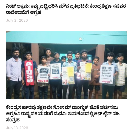
ನೀಟ್ ಅಕ್ರಮ: ಕಪ್ಪು ಪಟ್ಟಿ ಧರಿಸಿ ಮೌನ ಪ್ರತಿಭಟನೆ: ಕೇಂದ್ರ ಶಿಕ್ಷಣ ಸಚಿವರ
ರಾಜೀನಾಮೆಗೆ ಆಗ್ರಹ
July 21, 2026
ಕೇಂದ್ರ ಸರ್ಕಾರವು ತಕ್ಷಣವೇ ಸೋನಮ್ ವಾಂಗ್ಚುಕ್ ಜೊತೆ ಚರ್ಚಿಸಲು
ಆಗ್ರಹಿಸಿ ರಾಷ್ಟ್ರಪತಿಯವರಿಗೆ ಮನವಿ: ತುಮಕೂರಿನಲ್ಲಿ ಆನ್‌ ಲೈನ್ ಸಹಿ
ಸಂಗ್ರಹ
July 18, 2026