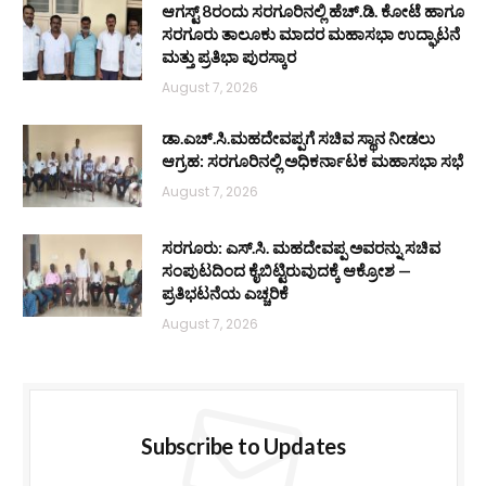
ಆಗಸ್ಟ್ 8ರಂದು ಸರಗೂರಿನಲ್ಲಿ ಹೆಚ್.ಡಿ. ಕೋಟೆ ಹಾಗೂ
ಸರಗೂರು ತಾಲೂಕು ಮಾದರ ಮಹಾಸಭಾ ಉದ್ಘಾಟನೆ
ಮತ್ತು ಪ್ರತಿಭಾ ಪುರಸ್ಕಾರ
August 7, 2026
ಡಾ.ಎಚ್.ಸಿ.ಮಹದೇವಪ್ಪಗೆ ಸಚಿವ ಸ್ಥಾನ ನೀಡಲು
ಆಗ್ರಹ: ಸರಗೂರಿನಲ್ಲಿ ಅಧಿಕರ್ನಾಟಕ ಮಹಾಸಭಾ ಸಭೆ
August 7, 2026
ಸರಗೂರು: ಎಸ್.ಸಿ. ಮಹದೇವಪ್ಪ ಅವರನ್ನು ಸಚಿವ
ಸಂಪುಟದಿಂದ ಕೈಬಿಟ್ಟಿರುವುದಕ್ಕೆ ಆಕ್ರೋಶ —
ಪ್ರತಿಭಟನೆಯ ಎಚ್ಚರಿಕೆ
August 7, 2026
Subscribe to Updates