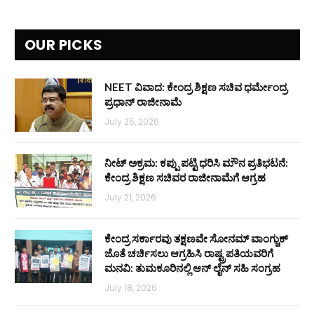
OUR PICKS
NEET ವಿವಾದ: ಕೇಂದ್ರ ಶಿಕ್ಷಣ ಸಚಿವ ಧರ್ಮೇಂದ್ರ
ಪ್ರಧಾನ್ ರಾಜೀನಾಮೆ
July 25, 2026
ನೀಟ್ ಅಕ್ರಮ: ಕಪ್ಪು ಪಟ್ಟಿ ಧರಿಸಿ ಮೌನ ಪ್ರತಿಭಟನೆ:
ಕೇಂದ್ರ ಶಿಕ್ಷಣ ಸಚಿವರ ರಾಜೀನಾಮೆಗೆ ಆಗ್ರಹ
July 21, 2026
ಕೇಂದ್ರ ಸರ್ಕಾರವು ತಕ್ಷಣವೇ ಸೋನಮ್ ವಾಂಗ್ಚುಕ್
ಜೊತೆ ಚರ್ಚಿಸಲು ಆಗ್ರಹಿಸಿ ರಾಷ್ಟ್ರಪತಿಯವರಿಗೆ
ಮನವಿ: ತುಮಕೂರಿನಲ್ಲಿ ಆನ್‌ ಲೈನ್ ಸಹಿ ಸಂಗ್ರಹ
July 18, 2026