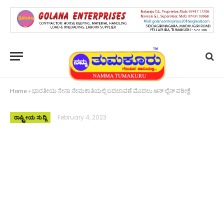
Home
»
ಭಾರತೀಯ ಸೇನಾ ನೇಮಕಾತಿಯಲ್ಲಿ ಬದಲಾವಣೆ ಮೊದಲು ಆನ್ ಲೈನ್ ಪರೀಕ್ಷೆ
February 4, 2023
ರಾಷ್ಟ್ರೀಯ ಸುದ್ದಿ