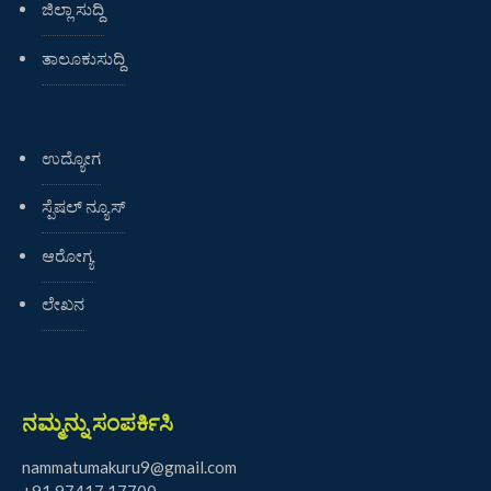
ಜಿಲ್ಲಾ ಸುದ್ದಿ
ತಾಲೂಕುಸುದ್ದಿ
ಉದ್ಯೋಗ
ಸ್ಪೆಷಲ್ ನ್ಯೂಸ್
ಆರೋಗ್ಯ
ಲೇಖನ
ನಮ್ಮನ್ನು ಸಂಪರ್ಕಿಸಿ
nammatumakuru9@gmail.com