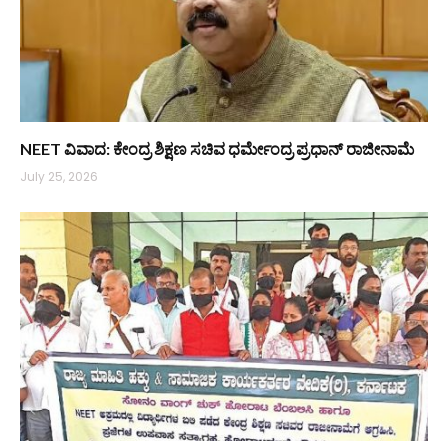
NEET ವಿವಾದ: ಕೇಂದ್ರ ಶಿಕ್ಷಣ ಸಚಿವ ಧರ್ಮೇಂದ್ರ ಪ್ರಧಾನ್ ರಾಜೀನಾಮೆ
July 25, 2026