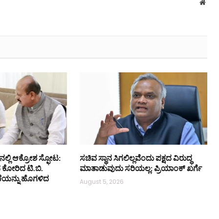
Webs
ನಲ್ಲಿ ಆಕ್ರೋಶ ಸ್ಫೋಟ:
ಸಚಿವ ಸ್ಥಾನ ಸಿಗಲಿಲ್ಲವೆಂದು ಪಕ್ಷದ ವಿರುದ್ಧ
ನ ಕೋರಿದ ಟಿ.ಬಿ.
ಮಾತಾಡುವುದು ಸರಿಯಲ್ಲ: ಪ್ರಿಯಾಂಕ್ ಖರ್ಗೆ
ಕೆಯನ್ನು ಹೊಗಳಿದ
August 5, 2026