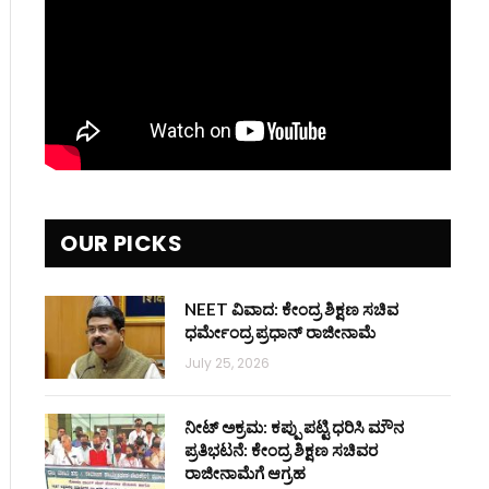
OUR PICKS
NEET ವಿವಾದ: ಕೇಂದ್ರ ಶಿಕ್ಷಣ ಸಚಿವ
ಧರ್ಮೇಂದ್ರ ಪ್ರಧಾನ್ ರಾಜೀನಾಮೆ
July 25, 2026
ನೀಟ್ ಅಕ್ರಮ: ಕಪ್ಪು ಪಟ್ಟಿ ಧರಿಸಿ ಮೌನ
ಪ್ರತಿಭಟನೆ: ಕೇಂದ್ರ ಶಿಕ್ಷಣ ಸಚಿವರ
ರಾಜೀನಾಮೆಗೆ ಆಗ್ರಹ