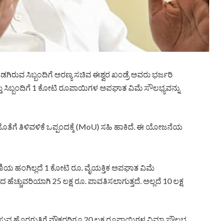
ಡಗಿರುವ ಸಿಬ್ಬಂದಿಗೆ ಅರಣ್ಯ ಸಚಿವ ಈಶ್ವರ ಖಂಡ್ರೆ ಅವರು ಭರ್ಜರಿ
್ತು ಸಿಬ್ಬಂದಿಗೆ 1 ಕೋಟಿ ರೂಪಾಯಿಗಳ ಅಪಘಾತ ವಿಮೆ ಸೌಲಭ್ಯವನ್ನು
ಗೆ ತಿಳಿವಳಿಕೆ ಒಪ್ಪಂದಕ್ಕೆ (MoU) ಸಹಿ ಹಾಕಿದೆ. ಈ ಯೋಜನೆಯ
ಿಯ ಹಂಗಿಲ್ಲದೆ 1 ಕೋಟಿ ರೂ. ವೈಯಕ್ತಿಕ ಅಪಘಾತ ವಿಮೆ
 ಹೆಚ್ಚುವರಿಯಾಗಿ 25 ಲಕ್ಷ ರೂ. ಪಾವತಿಸಲಾಗುತ್ತದೆ. ಅಲ್ಲದೆ 10 ಲಕ್ಷ
ಹಿಸುವ ಹೊರಗುತ್ತಿಗೆ ನೌಕರರಿಗೂ 20 ಲಕ್ಷ ರೂಪಾಯಿಗಳ ವಿಮಾ ಸೌಲಭ್ಯ