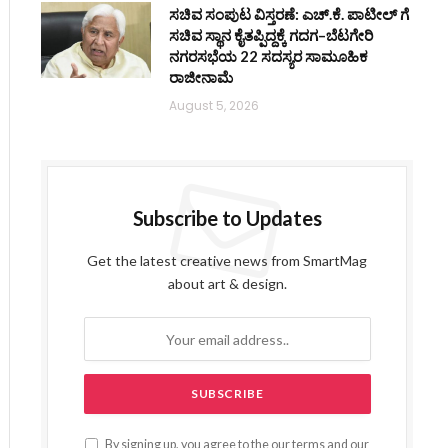
ಸಚಿವ ಸಂಪುಟ ವಿಸ್ತರಣೆ: ಎಚ್.ಕೆ. ಪಾಟೀಲ್ ಗೆ
ಸಚಿವ ಸ್ಥಾನ ಕೈತಪ್ಪಿದ್ದಕ್ಕೆ ಗದಗ–ಬೆಟಗೇರಿ
ನಗರಸಭೆಯ 22 ಸದಸ್ಯರ ಸಾಮೂಹಿಕ
ರಾಜೀನಾಮೆ
August 5, 2026
Subscribe to Updates
Get the latest creative news from SmartMag
about art & design.
By signing up, you agree to the our terms and our