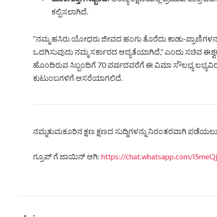
ಕಲ್ಪಿಸಲಾಗಿದೆ.
“ನಮ್ಮ ಹಸಿರು ಯೋಧರು ಜೀವದ ಹಂಗು ತೊರೆದು ಕಾಡು-ಪ್ರಾಣಿಗಳನ್ನು ರಕ್ಷ
ಒದಗಿಸುವುದು ನಮ್ಮ ಸರ್ಕಾರದ ಆದ್ಯತೆಯಾಗಿದೆ,” ಎಂದು ಸಚಿವ ಈಶ್ವರ ಖ
ಹೊಂದಿರುವ ಸಿಬ್ಬಂದಿಗೆ 70 ವರ್ಷದವರೆಗೆ ಈ ವಿಮಾ ಸೌಲಭ್ಯ ಲಭ್ಯವ
ಕುಟುಂಬಗಳಿಗೆ ಆಸರೆಯಾಗಲಿದೆ.
ನಮ್ಮತುಮಕೂರಿನ ಕ್ಷಣ ಕ್ಷಣದ ಸುದ್ದಿಗಳನ್ನು ನಿರಂತರವಾಗಿ ಪಡೆಯಲು ನ
ಗ್ರೂಪ್ ಗೆ ಜಾಯಿನ್ ಆಗಿ:
https://chat.whatsapp.com/ISm