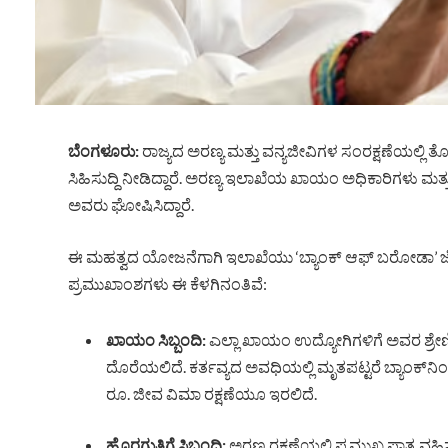
ಬೆಂಗಳೂರು:
ರಾಜ್ಯದ ಅರಣ್ಯ ಮತ್ತು ವನ್ಯಜೀವಿಗಳ ಸಂರಕ್ಷಣೆಯಲ್ಲಿ ತೊ
ಸಿಹಿಸುದ್ದಿ ನೀಡಿದ್ದಾರೆ. ಅರಣ್ಯ ಇಲಾಖೆಯ ಖಾಯಂ ಅಧಿಕಾರಿಗಳು ಮತ
ಅವರು ಘೋಷಿಸಿದ್ದಾರೆ.
ಈ ಮಹತ್ವದ ಯೋಜನೆಗಾಗಿ ಇಲಾಖೆಯು ‘ಬ್ಯಾಂಕ್ ಆಫ್ ಬರೋಡಾ’ ಜೊತೆ
ಪ್ರಮುಖಾಂಶಗಳು ಈ ಕೆಳಗಿನಂತಿವೆ:
ಖಾಯಂ ಸಿಬ್ಬಂದಿ:
ಎಲ್ಲಾ ಖಾಯಂ ಉದ್ಯೋಗಿಗಳಿಗೆ ಅವರ ಶ್ರೇಣ
ದೊರೆಯಲಿದೆ. ಕರ್ತವ್ಯದ ಅವಧಿಯಲ್ಲಿ ಮೃತಪಟ್ಟರೆ ಬ್ಯಾಂಕ್‌ನಿಂದ
ರೂ. ಜೀವ ವಿಮಾ ರಕ್ಷಣೆಯೂ ಇರಲಿದೆ.
ಹೊರಗುತ್ತಿಗೆ ಸಿಬ್ಬಂದಿ:
ಅರಣ್ಯ ರಕ್ಷಣೆಯಲ್ಲಿ ಪ್ರಮುಖ ಪಾತ್ರ ವ