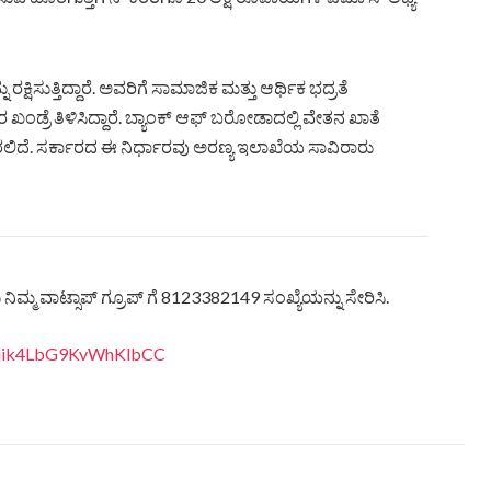
ಿಸುತ್ತಿದ್ದಾರೆ. ಅವರಿಗೆ ಸಾಮಾಜಿಕ ಮತ್ತು ಆರ್ಥಿಕ ಭದ್ರತೆ
ಂಡ್ರೆ ತಿಳಿಸಿದ್ದಾರೆ. ಬ್ಯಾಂಕ್ ಆಫ್ ಬರೋಡಾದಲ್ಲಿ ವೇತನ ಖಾತೆ
ಿರಲಿದೆ. ಸರ್ಕಾರದ ಈ ನಿರ್ಧಾರವು ಅರಣ್ಯ ಇಲಾಖೆಯ ಸಾವಿರಾರು
ಿಮ್ಮ ವಾಟ್ಸಾಪ್ ಗ್ರೂಪ್ ಗೆ 8123382149 ಸಂಖ್ಯೆಯನ್ನು ಸೇರಿಸಿ.
eQjik4LbG9KvWhKlbCC