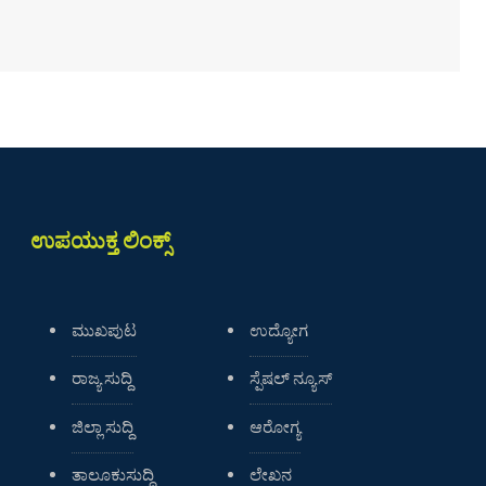
ಉಪಯುಕ್ತ ಲಿಂಕ್ಸ್
ಮುಖಪುಟ
ಉದ್ಯೋಗ
ರಾಜ್ಯ ಸುದ್ದಿ
ಸ್ಪೆಷಲ್ ನ್ಯೂಸ್
ಜಿಲ್ಲಾ ಸುದ್ದಿ
ಆರೋಗ್ಯ
ತಾಲೂಕುಸುದ್ದಿ
ಲೇಖನ