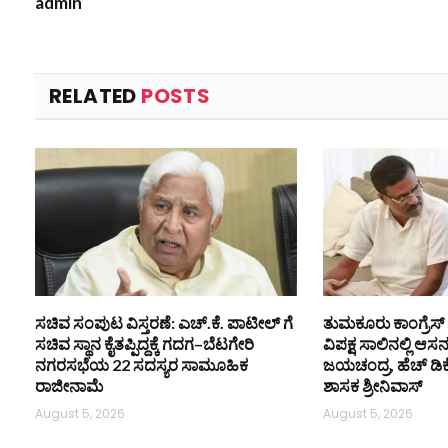
admin
RELATED
POSTS
ಸಚಿವ ಸಂಪುಟ ವಿಸ್ತರಣೆ: ಎಚ್.ಕೆ. ಪಾಟೀಲ್ ಗೆ
ತುಮಕೂರು ಕಾಂಗ್ರೆಸ್ 
ಸಚಿವ ಸ್ಥಾನ ಕೈತಪ್ಪಿದ್ದಕ್ಕೆ ಗದಗ–ಬೆಟಗೇರಿ
ವಿಪಕ್ಷ ಸಾಲಿನಲ್ಲಿ ಆಸ
ನಗರಸಭೆಯ 22 ಸದಸ್ಯರ ಸಾಮೂಹಿಕ
ಜಯಚಂದ್ರ, ಹೆಚ್ ಡಿ
ರಾಜೀನಾಮೆ
ಶಾಸಕ ಶ್ರೀನಿವಾಸ್
August 5, 2026
August 5, 2026