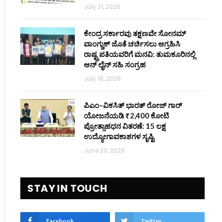
July 21, 2026
ಕೇಂದ್ರ ಸರ್ಕಾರವು ತಕ್ಷಣವೇ ಸೋನಮ್
ವಾಂಗ್ಚುಕ್ ಜೊತೆ ಚರ್ಚಿಸಲು ಆಗ್ರಹಿಸಿ
ರಾಷ್ಟ್ರಪತಿಯವರಿಗೆ ಮನವಿ: ತುಮಕೂರಿನಲ್ಲಿ
ಆನ್‌ ಲೈನ್ ಸಹಿ ಸಂಗ್ರಹ
July 18, 2026
ಪಿಎಂ–ವಿಕಸಿತ್ ಭಾರತ್ ರೋಜ್‌ ಗಾರ್
ಯೋಜನೆಯಡಿ ₹2,400 ಕೋಟಿ
ಪ್ರೋತ್ಸಾಹಧನ ವಿತರಣೆ: 15 ಲಕ್ಷ
ಉದ್ಯೋಗಾವಕಾಶಗಳ ಸೃಷ್ಟಿ
June 20, 2026
STAY IN TOUCH
Facebook
Twitter