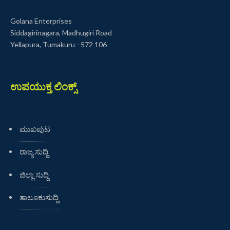
Golana Enterprises
Siddagirinagara, Madhugiri Road
Yellapura, Tumakuru - 572 106
ಉಪಯುಕ್ತ ಲಿಂಕ್ಸ್
ಮುಖಪುಟ
ರಾಜ್ಯ ಸುದ್ದಿ
ಜಿಲ್ಲಾ ಸುದ್ದಿ
ತಾಲೂಕುಸುದ್ದಿ