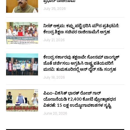
ಪ್ರಧಾನ್ ರಾಜೀನಾಮೆ
July 25, 2026
ನೀಟ್ ಅಕ್ರಮ: ಕಪ್ಪು ಪಟ್ಟಿ ಧರಿಸಿ ಮೌನ ಪ್ರತಿಭಟನೆ:
ಕೇಂದ್ರ ಶಿಕ್ಷಣ ಸಚಿವರ ರಾಜೀನಾಮೆಗೆ ಆಗ್ರಹ
July 21, 2026
ಕೇಂದ್ರ ಸರ್ಕಾರವು ತಕ್ಷಣವೇ ಸೋನಮ್ ವಾಂಗ್ಚುಕ್
ಜೊತೆ ಚರ್ಚಿಸಲು ಆಗ್ರಹಿಸಿ ರಾಷ್ಟ್ರಪತಿಯವರಿಗೆ
ಮನವಿ: ತುಮಕೂರಿನಲ್ಲಿ ಆನ್‌ ಲೈನ್ ಸಹಿ ಸಂಗ್ರಹ
July 18, 2026
ಪಿಎಂ–ವಿಕಸಿತ್ ಭಾರತ್ ರೋಜ್‌ ಗಾರ್
ಯೋಜನೆಯಡಿ ₹2,400 ಕೋಟಿ ಪ್ರೋತ್ಸಾಹಧನ
ವಿತರಣೆ: 15 ಲಕ್ಷ ಉದ್ಯೋಗಾವಕಾಶಗಳ ಸೃಷ್ಟಿ
June 20, 2026