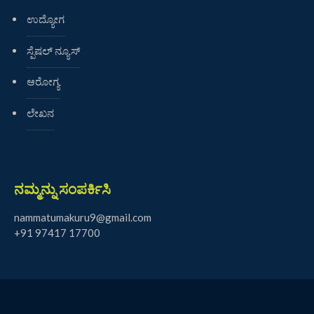
ಉದ್ಯೋಗ
ಸ್ಪೆಷಲ್ ನ್ಯೂಸ್
ಆರೋಗ್ಯ
ಲೇಖನ
ನಮ್ಮನ್ನು ಸಂಪರ್ಕಿಸಿ
nammatumakuru9@gmail.com
+91 97417 17700