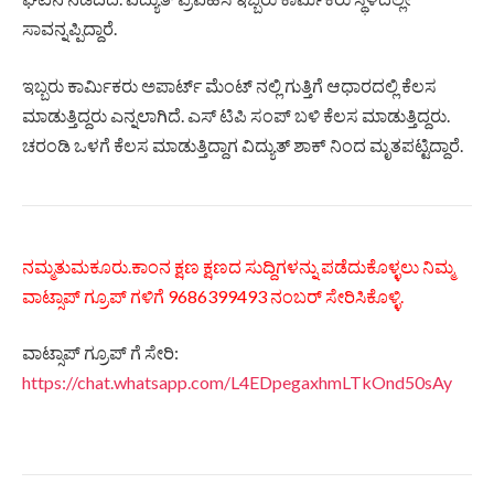
ಸಾವನ್ನಪ್ಪಿದ್ದಾರೆ.
ಇಬ್ಬರು ಕಾರ್ಮಿಕರು ಅಪಾರ್ಟ್ ಮೆಂಟ್ ನಲ್ಲಿ ಗುತ್ತಿಗೆ ಆಧಾರದಲ್ಲಿ ಕೆಲಸ
ಮಾಡುತ್ತಿದ್ದರು ಎನ್ನಲಾಗಿದೆ. ಎಸ್ ಟಿಪಿ ಸಂಪ್ ಬಳಿ ಕೆಲಸ ಮಾಡುತ್ತಿದ್ದರು.
ಚರಂಡಿ ಒಳಗೆ ಕೆಲಸ ಮಾಡುತ್ತಿದ್ದಾಗ ವಿದ್ಯುತ್ ಶಾಕ್ ನಿಂದ ಮೃತಪಟ್ಟಿದ್ದಾರೆ.
ನಮ್ಮತುಮಕೂರು.ಕಾಂನ ಕ್ಷಣ ಕ್ಷಣದ ಸುದ್ದಿಗಳನ್ನು ಪಡೆದುಕೊಳ್ಳಲು ನಿಮ್ಮ
ವಾಟ್ಸಾಪ್ ಗ್ರೂಪ್ ಗಳಿಗೆ 9686399493 ನಂಬರ್ ಸೇರಿಸಿಕೊಳ್ಳಿ.
ವಾಟ್ಸಾಪ್ ಗ್ರೂಪ್ ಗೆ ಸೇರಿ:
https://chat.whatsapp.com/L4EDpegaxhmLTkOnd50sAy