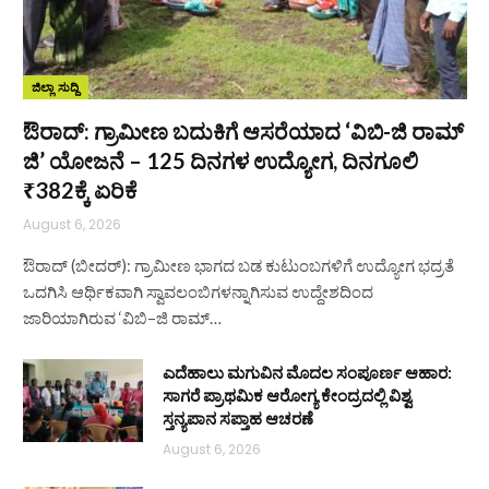
ಜಿಲ್ಲಾ ಸುದ್ದಿ
ಔರಾದ್: ಗ್ರಾಮೀಣ ಬದುಕಿಗೆ ಆಸರೆಯಾದ ‘ವಿಬಿ-ಜಿ ರಾಮ್
ಜಿ’ ಯೋಜನೆ – 125 ದಿನಗಳ ಉದ್ಯೋಗ, ದಿನಗೂಲಿ
₹382ಕ್ಕೆ ಏರಿಕೆ
August 6, 2026
ಔರಾದ್ (ಬೀದರ್): ಗ್ರಾಮೀಣ ಭಾಗದ ಬಡ ಕುಟುಂಬಗಳಿಗೆ ಉದ್ಯೋಗ ಭದ್ರತೆ
ಒದಗಿಸಿ ಆರ್ಥಿಕವಾಗಿ ಸ್ವಾವಲಂಬಿಗಳನ್ನಾಗಿಸುವ ಉದ್ದೇಶದಿಂದ
ಜಾರಿಯಾಗಿರುವ ‘ವಿಬಿ–ಜಿ ರಾಮ್…
ಎದೆಹಾಲು ಮಗುವಿನ ಮೊದಲ ಸಂಪೂರ್ಣ ಆಹಾರ:
ಸಾಗರೆ ಪ್ರಾಥಮಿಕ ಆರೋಗ್ಯ ಕೇಂದ್ರದಲ್ಲಿ ವಿಶ್ವ
ಸ್ತನ್ಯಪಾನ ಸಪ್ತಾಹ ಆಚರಣೆ
August 6, 2026