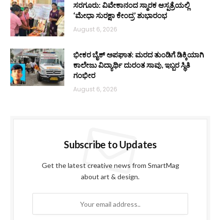
ಸರಗೂರು: ವಿವೇಕಾನಂದ ಸ್ಮಾರಕ ಆಸ್ಪತ್ರೆಯಲ್ಲಿ
‘ಮೇಧಾ ಸುರಕ್ಷಾ ಕೇಂದ್ರ’ ಶುಭಾರಂಭ
August 6, 2026
ಭೀಕರ ಬೈಕ್ ಅಪಘಾತ: ಮರದ ತುಂಡಿಗೆ ಡಿಕ್ಕಿಯಾಗಿ
ಕಾಲೇಜು ವಿದ್ಯಾರ್ಥಿ ದುರಂತ ಸಾವು, ಇಬ್ಬರ ಸ್ಥಿತಿ
ಗಂಭೀರ
August 6, 2026
Subscribe to Updates
Get the latest creative news from SmartMag
about art & design.