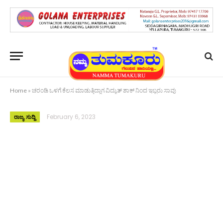
Home
»
ಚರಂಡಿ ಒಳಗೆ ಕೆಲಸ ಮಾಡುತ್ತಿದ್ದಾಗ ವಿದ್ಯುತ್ ಶಾಕ್ ನಿಂದ ಇಬ್ಬರು ಸಾವು
February 6, 2023
ರಾಜ್ಯ ಸುದ್ದಿ