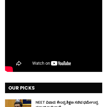
OUR PICKS
NEET ವಿವಾದ: ಕೇಂದ್ರ ಶಿಕ್ಷಣ ಸಚಿವ ಧರ್ಮೇಂದ್ರ