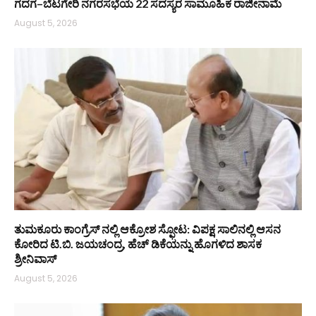
ಗದಗ–ಬೆಟಗೇರಿ ನಗರಸಭೆಯ 22 ಸದಸ್ಯರ ಸಾಮೂಹಿಕ ರಾಜೀನಾಮೆ
August 5, 2026
ತುಮಕೂರು ಕಾಂಗ್ರೆಸ್ ನಲ್ಲಿ ಆಕ್ರೋಶ ಸ್ಫೋಟ: ವಿಪಕ್ಷ ಸಾಲಿನಲ್ಲಿ ಆಸನ
ಕೋರಿದ ಟಿ.ಬಿ. ಜಯಚಂದ್ರ, ಹೆಚ್ ಡಿಕೆಯನ್ನು ಹೊಗಳಿದ ಶಾಸಕ
ಶ್ರೀನಿವಾಸ್
August 5, 2026