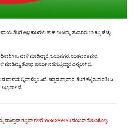
ೆ ಆದಾಯ ತೆರಿಗೆ ಅಧಿಕಾರಿಗಳು ಶಾಕ್​ ನೀಡಿದ್ದು, ಸುಮಾರು 25ಕ್ಕೂ ಹೆಚ್ಚು
 ಅಧಿಕಾರಿಗಳು ದಾಳಿ ಮಾಡಿದ್ದಾರೆ. ಜಯನಗರ, ಯಶವಂತಪುರ,
ಮಾಡಿದ್ದು, ಶೋಧ ಕಾರ್ಯ ನಡೆಸುತ್ತಿದ್ದಾರೆ ಎನ್ನಲಾಗಿದೆ.
 ದಾಳಿಯಲ್ಲಿ ಪಾಳ್ಗೊಂಡಿದೆ. ಚಿನ್ನದ ವ್ಯಾಪಾರ, ತೆರಿಗೆ ಕಟ್ಟಿರುವ ರಶೀದಿ
ಲಭ್ಯವಾಗಿದೆ.
್ಮ ವಾಟ್ಸಾಪ್ ಗ್ರೂಪ್ ಗಳಿಗೆ 9686399493 ನಂಬರ್ ಸೇರಿಸಿಕೊಳ್ಳಿ.