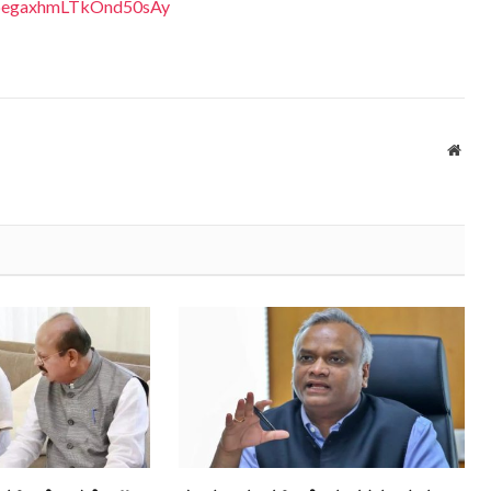
EDpegaxhmLTkOnd50sAy
Webs