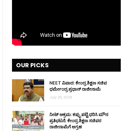
OUR PICKS
NEET ವಿವಾದ: ಕೇಂದ್ರ ಶಿಕ್ಷಣ ಸಚಿವ
ಧರ್ಮೇಂದ್ರ ಪ್ರಧಾನ್ ರಾಜೀನಾಮೆ
July 25, 2026
ನೀಟ್ ಅಕ್ರಮ: ಕಪ್ಪು ಪಟ್ಟಿ ಧರಿಸಿ ಮೌನ
ಪ್ರತಿಭಟನೆ: ಕೇಂದ್ರ ಶಿಕ್ಷಣ ಸಚಿವರ
ರಾಜೀನಾಮೆಗೆ ಆಗ್ರಹ