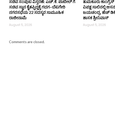
ಸಚಿವ ಸಂಪುಟ ವಿಸ್ತರಣೆ: ಎಚ್.ಕೆ. ಪಾಟೀಲ್ ಗೆ
ತುಮಕೂರು ಕಾಂಗ್ರೆಸ್ 
ಸಚಿವ ಸ್ಥಾನ ಕೈತಪ್ಪಿದ್ದಕ್ಕೆ ಗದಗ–ಬೆಟಗೇರಿ
ವಿಪಕ್ಷ ಸಾಲಿನಲ್ಲಿ ಆಸ
ನಗರಸಭೆಯ 22 ಸದಸ್ಯರ ಸಾಮೂಹಿಕ
ಜಯಚಂದ್ರ, ಹೆಚ್ ಡಿ
ರಾಜೀನಾಮೆ
ಶಾಸಕ ಶ್ರೀನಿವಾಸ್
August 5, 2026
August 5, 2026
Comments are closed.