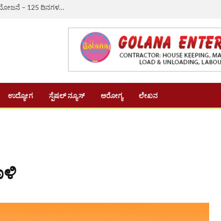
ಔರಾದ್: ಗ್ರಾಮೀಣ ಬದುಕಿಗೆ ಆಸರೆಯಾದ ‘ವಿಬಿ-ಜಿ ರಾಮ್ ಜಿ’ ಯೋಜನೆ – 125 ದಿನಗಳ ಉದ್ಯೋಗ, ದಿನಗೂಲಿ ₹382ಕ್ಕೆ ಏರಿಕೆ
ಉದ್ಯೋಗ
ಸ್ಪೆಷಲ್ ನ್ಯೂಸ್
ಆರೋಗ್ಯ
ಲೇಖನ
ಾಳಿ