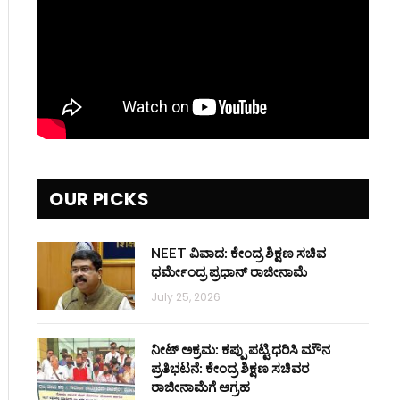
OUR PICKS
NEET ವಿವಾದ: ಕೇಂದ್ರ ಶಿಕ್ಷಣ ಸಚಿವ
ಧರ್ಮೇಂದ್ರ ಪ್ರಧಾನ್ ರಾಜೀನಾಮೆ
July 25, 2026
ನೀಟ್ ಅಕ್ರಮ: ಕಪ್ಪು ಪಟ್ಟಿ ಧರಿಸಿ ಮೌನ
ಪ್ರತಿಭಟನೆ: ಕೇಂದ್ರ ಶಿಕ್ಷಣ ಸಚಿವರ
ರಾಜೀನಾಮೆಗೆ ಆಗ್ರಹ