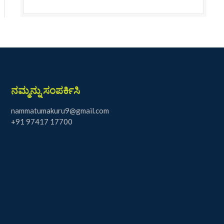
ನಮ್ಮನ್ನು ಸಂಪರ್ಕಿಸಿ
nammatumakuru9@gmail.com
+91 97417 17700