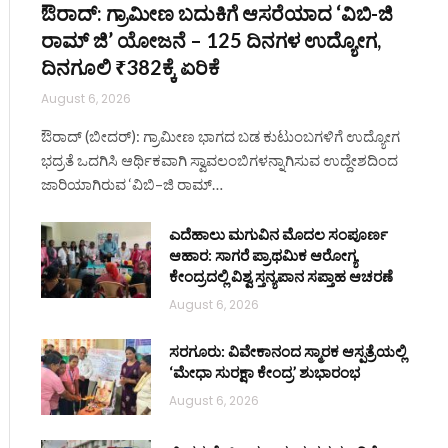
ಔರಾದ್: ಗ್ರಾಮೀಣ ಬದುಕಿಗೆ ಆಸರೆಯಾದ ‘ವಿಬಿ-ಜಿ
ರಾಮ್ ಜಿ’ ಯೋಜನೆ – 125 ದಿನಗಳ ಉದ್ಯೋಗ,
ದಿನಗೂಲಿ ₹382ಕ್ಕೆ ಏರಿಕೆ
August 6, 2026
ಔರಾದ್ (ಬೀದರ್): ಗ್ರಾಮೀಣ ಭಾಗದ ಬಡ ಕುಟುಂಬಗಳಿಗೆ ಉದ್ಯೋಗ
ಭದ್ರತೆ ಒದಗಿಸಿ ಆರ್ಥಿಕವಾಗಿ ಸ್ವಾವಲಂಬಿಗಳನ್ನಾಗಿಸುವ ಉದ್ದೇಶದಿಂದ
ಜಾರಿಯಾಗಿರುವ ‘ವಿಬಿ–ಜಿ ರಾಮ್…
ಎದೆಹಾಲು ಮಗುವಿನ ಮೊದಲ ಸಂಪೂರ್ಣ
ಆಹಾರ: ಸಾಗರೆ ಪ್ರಾಥಮಿಕ ಆರೋಗ್ಯ
ಕೇಂದ್ರದಲ್ಲಿ ವಿಶ್ವ ಸ್ತನ್ಯಪಾನ ಸಪ್ತಾಹ ಆಚರಣೆ
August 6, 2026
ಸರಗೂರು: ವಿವೇಕಾನಂದ ಸ್ಮಾರಕ ಆಸ್ಪತ್ರೆಯಲ್ಲಿ
‘ಮೇಧಾ ಸುರಕ್ಷಾ ಕೇಂದ್ರ’ ಶುಭಾರಂಭ
August 6, 2026