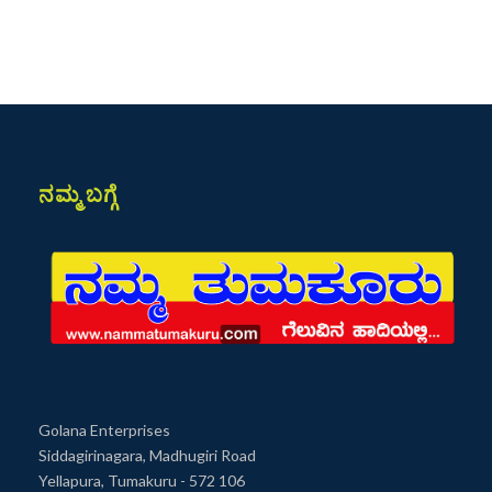
ನಮ್ಮ ಬಗ್ಗೆ
Golana Enterprises
Siddagirinagara, Madhugiri Road
Yellapura, Tumakuru - 572 106