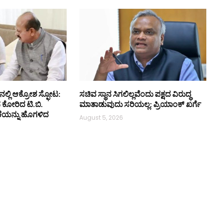
ನಲ್ಲಿ ಆಕ್ರೋಶ ಸ್ಫೋಟ:
ಸಚಿವ ಸ್ಥಾನ ಸಿಗಲಿಲ್ಲವೆಂದು ಪಕ್ಷದ ವಿರುದ್ಧ
ನ ಕೋರಿದ ಟಿ.ಬಿ.
ಮಾತಾಡುವುದು ಸರಿಯಲ್ಲ: ಪ್ರಿಯಾಂಕ್ ಖರ್ಗೆ
ಕೆಯನ್ನು ಹೊಗಳಿದ
August 5, 2026