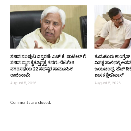
ಸಚಿವ ಸಂಪುಟ ವಿಸ್ತರಣೆ: ಎಚ್.ಕೆ. ಪಾಟೀಲ್ ಗೆ
ತುಮಕೂರು ಕಾಂಗ್ರೆಸ್ 
ಸಚಿವ ಸ್ಥಾನ ಕೈತಪ್ಪಿದ್ದಕ್ಕೆ ಗದಗ–ಬೆಟಗೇರಿ
ವಿಪಕ್ಷ ಸಾಲಿನಲ್ಲಿ ಆಸ
ನಗರಸಭೆಯ 22 ಸದಸ್ಯರ ಸಾಮೂಹಿಕ
ಜಯಚಂದ್ರ, ಹೆಚ್ ಡಿ
ರಾಜೀನಾಮೆ
ಶಾಸಕ ಶ್ರೀನಿವಾಸ್
August 5, 2026
August 5, 2026
Comments are closed.