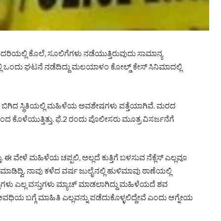
 ಮಾದರಿಯಲ್ಲಿ ಕೊಲೆ, ಸೂಲಿಗೆಗಳು ನಡೆಯುತ್ತಿರುವುದು ಸಾಮಾನ್ಯ
ಒಂದು ಘಟನೆ ನಡೆದಿದ್ದು ಮಲಯಾಳಂ ಕೋಲ್ಡ್ ಕೇಸ್ ಸಿನಿಮಾದಲ್ಲಿ
ಿದ ಸ್ಥಿತಿಯಲ್ಲಿ ಮಹಿಳೆಯ ಅವಶೇಷಗಳು ಪತ್ತೆಯಾಗಿವೆ. ಮರದ
ಿಂದ ಕೊಳೆಯುತ್ತಿತ್ತು. ಫೆ.2 ರಂದು ಪೊಲೀಸರು ಮೂತ್ರ ವಿಸರ್ಜನೆಗೆ
ತು. ಈ ವೇಳೆ ಮಹಿಳೆಯ ಚಪ್ಪಲಿ, ಅಲ್ಲದೆ ಕುತ್ತಿಗೆ ಬಳಸುವ ನೆಕ್ಲೆಸ್ ಎಲ್ಲವೂ
ರುಮಾಡಿದ್ವಿ. ನಾವು ಕಳೆದ ವರ್ಷ ಜುಲೈನಲ್ಲಿ ಹುಳಿಮಾವು ಠಾಣೆಯಲ್ಲಿ
ವಸ್ತುಗಳು ಎಲ್ಲ ವಸ್ತುಗಳು ಮ್ಯಾಚ್ ಮಾಡಲಾಗಿದ್ದು ಮಹಿಳೆಯದೆ ಶವ
ವಧಿಯ ಬಗ್ಗೆ ಮಾಹಿತಿ ಎಲ್ಲವನ್ನು ಪಡೆದುಕೊಳ್ಳಲಿದ್ದೇವೆ ಎಂದು ಆಗ್ನೇಯ