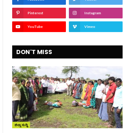
Pinterest
Instagram
YouTube
Vimeo
DON'T MISS
ite
ಜಿಲ್ಲಾ ಸುದ್ದಿ