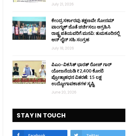
July 21, 2026
ಕೇಂದ್ರ ಸರ್ಕಾರವು ತಕ್ಷಣವೇ ಸೋನಮ್
ವಾಂಗ್ಚುಕ್ ಜೊತೆ ಚರ್ಚಿಸಲು ಆಗ್ರಹಿಸಿ
ರಾಷ್ಟ್ರಪತಿಯವರಿಗೆ ಮನವಿ: ತುಮಕೂರಿನಲ್ಲಿ
ಆನ್‌ ಲೈನ್ ಸಹಿ ಸಂಗ್ರಹ
July 18, 2026
ಪಿಎಂ–ವಿಕಸಿತ್ ಭಾರತ್ ರೋಜ್‌ ಗಾರ್
ಯೋಜನೆಯಡಿ ₹2,400 ಕೋಟಿ
ಪ್ರೋತ್ಸಾಹಧನ ವಿತರಣೆ: 15 ಲಕ್ಷ
ಉದ್ಯೋಗಾವಕಾಶಗಳ ಸೃಷ್ಟಿ
June 20, 2026
STAY IN TOUCH
Facebook
Twitter