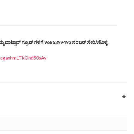
್ಮ ವಾಟ್ಸಾಪ್ ಗ್ರೂಪ್ ಗಳಿಗೆ 9686399493 ನಂಬರ್ ಸೇರಿಸಿಕೊಳ್ಳಿ.
EDpegaxhmLTkOnd50sAy
Webs