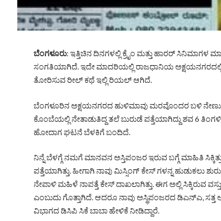
ಬೆಂಗಳೂರು
: ಇತ್ತಿಚಿನ ದಿನಗಳಲ್ಲಿ ಕ್ರೈಂ ಮತ್ತು ಹಾರರ್ ಸಿನಿಮಾಗಳ
ಸಂಗತಿಯಾಗಿದೆ. ಇದೇ ಮಾದರಿಯಲ್ಲಿ ರಾಜಧಾನಿಯ ಅಕ್ಷಯನಗರದಲ್ಲಿ 
ತೋರಿಸುವ ರೀಲ್​ ಕಥೆ ಇಲ್ಲಿ ರಿಯಲ್​ ಆಗಿದೆ.
ಬೆಂಗಳೂರಿನ ಅಕ್ಷಯನಗರದ ಹುಳಿಮಾವು ಮರವೊಂದರ ಬಳಿ ನೇಣು ಬಿಗ
ಕೊಂಬೆಯಲ್ಲಿ ನೇತಾಡುತಿದ್ದ ತಲೆ ಬುರುಡೆ ಪತ್ತೆಯಾಗಿದ್ದು ಶವ 6 ತಿಂಗಳ
ಹೋದಾಗ ಘಟನೆ ಬೆಳಕಿಗೆ ಬಂದಿದೆ.
ನಿನ್ನೆ ಬೆಳಗ್ಗೆ ನಮಗೆ ಮಾನವನ ಅಸ್ತಿಪಂಜರ ಇರುವ ಬಗ್ಗೆ ಮಾಹಿತಿ ಸಿಕ್ಕಿತ್
ಪತ್ತೆಯಾಗಿತ್ತು. ಹೀಗಾಗಿ ನಾವು ಮಿಸ್ಸಿಂಗ್ ಕೇಸ್ ಗಳನ್ನ ಹುಡುಕಲು ಶು
ನೇಪಾಳಿ ಮಹಿಳೆ ನಾಪತ್ತೆ ಕೇಸ್ ದಾಖಲಾಗಿತ್ತು. ಈಗ ಅಲ್ಲಿ ಸಿಕ್ಕಿರುವ 
ಎಂಬುದು ಗೊತ್ತಾಗಿದೆ. ಆದರೂ ನಾವು ಅಸ್ಥಿಪಂಜರದ ಡಿಎನ್​ಎ, ಸತ್ತ ಅ
ವಿಭಾಗದ ಡಿಸಿಪಿ ಸಿಕೆ ಬಾಬಾ ಹೇಳಿಕೆ ನೀಡಿದ್ದಾರೆ.