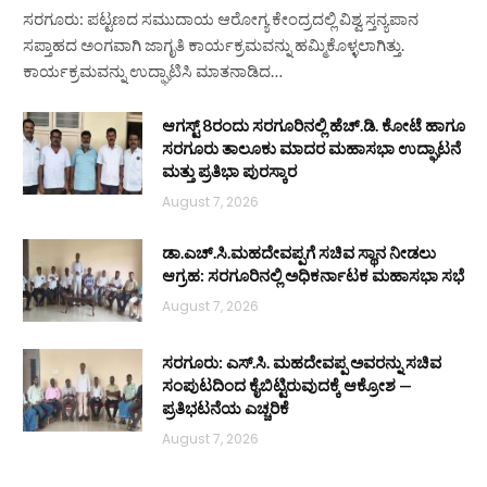
ಸರಗೂರು: ಪಟ್ಟಣದ ಸಮುದಾಯ ಆರೋಗ್ಯ ಕೇಂದ್ರದಲ್ಲಿ ವಿಶ್ವ ಸ್ತನ್ಯಪಾನ
ಸಪ್ತಾಹದ ಅಂಗವಾಗಿ ಜಾಗೃತಿ ಕಾರ್ಯಕ್ರಮವನ್ನು ಹಮ್ಮಿಕೊಳ್ಳಲಾಗಿತ್ತು.
ಕಾರ್ಯಕ್ರಮವನ್ನು ಉದ್ಘಾಟಿಸಿ ಮಾತನಾಡಿದ…
ಆಗಸ್ಟ್ 8ರಂದು ಸರಗೂರಿನಲ್ಲಿ ಹೆಚ್.ಡಿ. ಕೋಟೆ ಹಾಗೂ
ಸರಗೂರು ತಾಲೂಕು ಮಾದರ ಮಹಾಸಭಾ ಉದ್ಘಾಟನೆ
ಮತ್ತು ಪ್ರತಿಭಾ ಪುರಸ್ಕಾರ
August 7, 2026
ಡಾ.ಎಚ್.ಸಿ.ಮಹದೇವಪ್ಪಗೆ ಸಚಿವ ಸ್ಥಾನ ನೀಡಲು
ಆಗ್ರಹ: ಸರಗೂರಿನಲ್ಲಿ ಅಧಿಕರ್ನಾಟಕ ಮಹಾಸಭಾ ಸಭೆ
August 7, 2026
ಸರಗೂರು: ಎಸ್.ಸಿ. ಮಹದೇವಪ್ಪ ಅವರನ್ನು ಸಚಿವ
ಸಂಪುಟದಿಂದ ಕೈಬಿಟ್ಟಿರುವುದಕ್ಕೆ ಆಕ್ರೋಶ —
ಪ್ರತಿಭಟನೆಯ ಎಚ್ಚರಿಕೆ
August 7, 2026