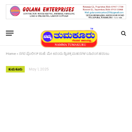
Home
»
ನಗರ ಪೊಲೀಸ್ ಠಾಣೆ: ಮೇ 6ರಂದು ದ್ವಿಚಕ್ರ ವಾಹನಗಳ ಬಹಿರಂಗ ಹರಾಜು
May 1, 2025
ತುಮಕೂರು