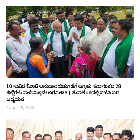
10 ಸಾವಿರ ಕೋಟಿ ಅನುದಾನ ಬಿಡುಗಡೆಗೆ ಆಗ್ರಹ: ಕರ್ನಾಟಕದ 28
ಜಿಲ್ಲೆಗಳು ಮಳೆಯಿಲ್ಲದೇ ಬರಪೀಡಿತ | ತುಮಕೂರಿನಲ್ಲಿ ಬಿಜೆಪಿ ಬರ
ಅಧ್ಯಯನ
August 5, 2026