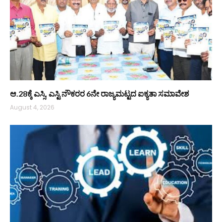
ಆ.28ಕ್ಕೆ ಎಸ್ಸಿ, ಎಸ್ಟಿ ನೌಕರರ 6ನೇ ರಾಜ್ಯಮಟ್ಟದ ಐಕ್ಯತಾ ಸಮಾವೇಶ
August 4, 2026