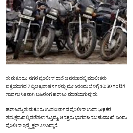
ತುಮಕೂರು: ನಗರ ಪೊಲೀಸ್ ಠಾಣೆ ಆವರಣದಲ್ಲಿ ಮಾಲೀಕರು
ಪತ್ತೆಯಾಗದ 7 ದ್ವಿಚಕ್ರ ವಾಹನಗಳನ್ನು ಮೇ 6ರಂದು ಬೆಳಿಗ್ಗೆ 10:30 ಗಂಟೆಗೆ
ಸಾರ್ವಜನಿಕವಾಗಿ ಬಹಿರಂಗ ಹರಾಜು ಮಾಡಲಾಗುವುದು.
ಹರಾಜನ್ನು ತುಮಕೂರು ಉಪವಿಭಾಗದ ಪೊಲೀಸ್ ಉಪಾಧೀಕ್ಷಕರ
ಸಮಕ್ಷಮದಲ್ಲಿ ನಡೆಸಲಾಗುತ್ತಿದ್ದು, ಆಸಕ್ತರು ಭಾಗವಹಿಸಬಹುದಾಗಿದೆ ಎಂದು
ಪೊಲೀಸ್ ಇನ್ಸ್ಪೆಕ್ಟರ್ ತಿಳಿಸಿದ್ದಾರೆ.