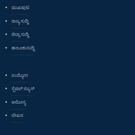
ಮುಖಪುಟ
ರಾಜ್ಯ ಸುದ್ದಿ
ಜಿಲ್ಲಾ ಸುದ್ದಿ
ತಾಲೂಕುಸುದ್ದಿ
ಉದ್ಯೋಗ
ಸ್ಪೆಷಲ್ ನ್ಯೂಸ್
ಆರೋಗ್ಯ
ಲೇಖನ