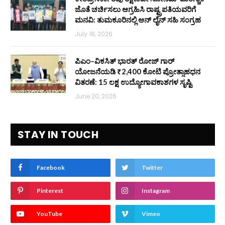
ಜೊತೆ ಚರ್ಚಿಸಲು ಆಗ್ರಹಿಸಿ ರಾಷ್ಟ್ರಪತಿಯವರಿಗೆ
ಮನವಿ: ತುಮಕೂರಿನಲ್ಲಿ ಆನ್‌ ಲೈನ್ ಸಹಿ ಸಂಗ್ರಹ
July 18, 2026
ಪಿಎಂ–ವಿಕಸಿತ್ ಭಾರತ್ ರೋಜ್‌ ಗಾರ್
ಯೋಜನೆಯಡಿ ₹2,400 ಕೋಟಿ ಪ್ರೋತ್ಸಾಹಧನ
ವಿತರಣೆ: 15 ಲಕ್ಷ ಉದ್ಯೋಗಾವಕಾಶಗಳ ಸೃಷ್ಟಿ
June 20, 2026
STAY IN TOUCH
Facebook
Twitter
Pinterest
Instagram
YouTube
Vimeo