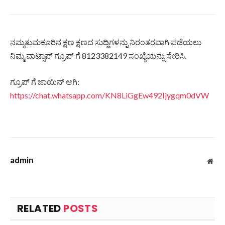
ನಮ್ಮತುಮಕೂರಿನ ಕ್ಷಣ ಕ್ಷಣದ ಸುದ್ದಿಗಳನ್ನು ನಿರಂತರವಾಗಿ ಪಡೆಯಲು
ನಿಮ್ಮ ವಾಟ್ಸಾಪ್ ಗ್ರೂಪ್ ಗೆ 8123382149 ಸಂಖ್ಯೆಯನ್ನು ಸೇರಿಸಿ.
ಗ್ರೂಪ್ ಗೆ ಜಾಯಿನ್ ಆಗಿ:
https://chat.whatsapp.com/KN8LiGgEw492Ijygqm0dVW
admin
Web
RELATED
POSTS