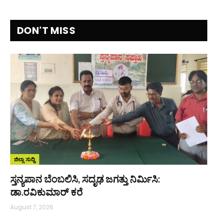
DON'T MISS
ಜಿಲ್ಲಾ ಸುದ್ದಿ
ಸ್ತನ್ಯಪಾನ ಬೆಂಬಲಿಸಿ, ಸದೃಢ ಜಗತ್ತು ನಿರ್ಮಿಸಿ:
ಡಾ.ರವಿಕುಮಾರ್ ಕರೆ
August 7, 2026