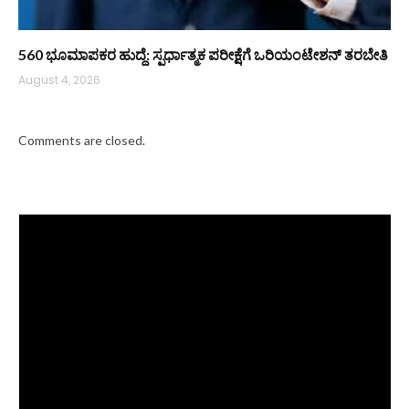
560 ಭೂಮಾಪಕರ ಹುದ್ದೆ: ಸ್ಪರ್ಧಾತ್ಮಕ ಪರೀಕ್ಷೆಗೆ ಒರಿಯಂಟೇಶನ್ ತರಬೇತಿ
August 4, 2026
Comments are closed.