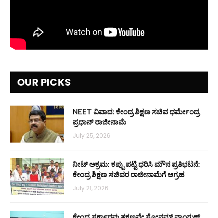
OUR PICKS
NEET ವಿವಾದ: ಕೇಂದ್ರ ಶಿಕ್ಷಣ ಸಚಿವ ಧರ್ಮೇಂದ್ರ
ಪ್ರಧಾನ್ ರಾಜೀನಾಮೆ
July 25, 2026
ನೀಟ್ ಅಕ್ರಮ: ಕಪ್ಪು ಪಟ್ಟಿ ಧರಿಸಿ ಮೌನ ಪ್ರತಿಭಟನೆ:
ಕೇಂದ್ರ ಶಿಕ್ಷಣ ಸಚಿವರ ರಾಜೀನಾಮೆಗೆ ಆಗ್ರಹ
July 21, 2026
ಕೇಂದ್ರ ಸರ್ಕಾರವು ತಕ್ಷಣವೇ ಸೋನಮ್ ವಾಂಗ್ಚುಕ್