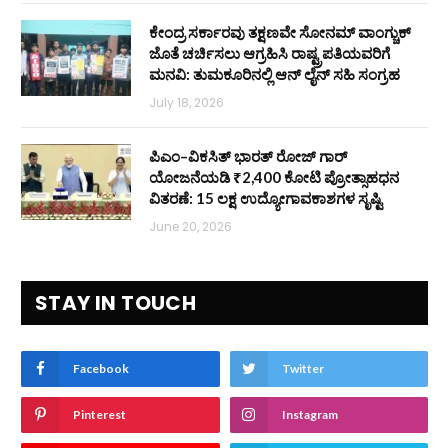
ಕೇಂದ್ರ ಸರ್ಕಾರವು ತಕ್ಷಣವೇ ಸೋನಮ್ ವಾಂಗ್ಚುಕ್
ಜೊತೆ ಚರ್ಚಿಸಲು ಆಗ್ರಹಿಸಿ ರಾಷ್ಟ್ರಪತಿಯವರಿಗೆ
ಮನವಿ: ತುಮಕೂರಿನಲ್ಲಿ ಆನ್‌ ಲೈನ್ ಸಹಿ ಸಂಗ್ರಹ
July 18, 2026
ಪಿಎಂ–ವಿಕಸಿತ್ ಭಾರತ್ ರೋಜ್‌ ಗಾರ್
ಯೋಜನೆಯಡಿ ₹2,400 ಕೋಟಿ ಪ್ರೋತ್ಸಾಹಧನ
ವಿತರಣೆ: 15 ಲಕ್ಷ ಉದ್ಯೋಗಾವಕಾಶಗಳ ಸೃಷ್ಟಿ
June 20, 2026
STAY IN TOUCH
Facebook
Twitter
Pinterest
Instagram