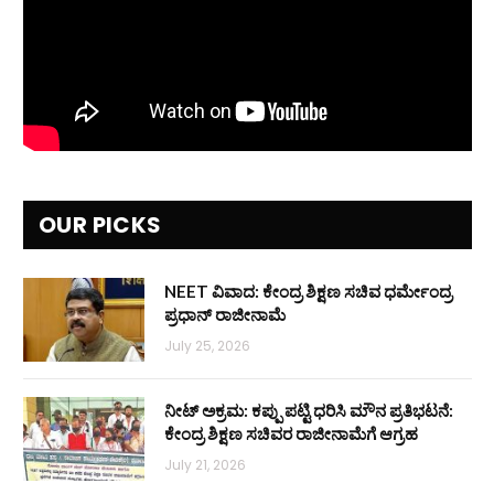
OUR PICKS
NEET ವಿವಾದ: ಕೇಂದ್ರ ಶಿಕ್ಷಣ ಸಚಿವ ಧರ್ಮೇಂದ್ರ
ಪ್ರಧಾನ್ ರಾಜೀನಾಮೆ
July 25, 2026
ನೀಟ್ ಅಕ್ರಮ: ಕಪ್ಪು ಪಟ್ಟಿ ಧರಿಸಿ ಮೌನ ಪ್ರತಿಭಟನೆ:
ಕೇಂದ್ರ ಶಿಕ್ಷಣ ಸಚಿವರ ರಾಜೀನಾಮೆಗೆ ಆಗ್ರಹ
July 21, 2026