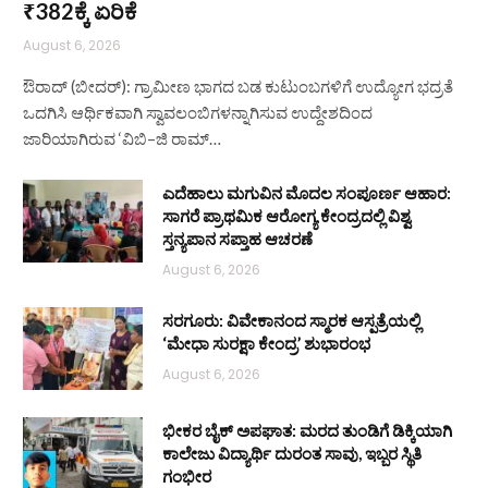
₹382ಕ್ಕೆ ಏರಿಕೆ
August 6, 2026
ಔರಾದ್ (ಬೀದರ್): ಗ್ರಾಮೀಣ ಭಾಗದ ಬಡ ಕುಟುಂಬಗಳಿಗೆ ಉದ್ಯೋಗ ಭದ್ರತೆ
ಒದಗಿಸಿ ಆರ್ಥಿಕವಾಗಿ ಸ್ವಾವಲಂಬಿಗಳನ್ನಾಗಿಸುವ ಉದ್ದೇಶದಿಂದ
ಜಾರಿಯಾಗಿರುವ ‘ವಿಬಿ–ಜಿ ರಾಮ್…
ಎದೆಹಾಲು ಮಗುವಿನ ಮೊದಲ ಸಂಪೂರ್ಣ ಆಹಾರ:
ಸಾಗರೆ ಪ್ರಾಥಮಿಕ ಆರೋಗ್ಯ ಕೇಂದ್ರದಲ್ಲಿ ವಿಶ್ವ
ಸ್ತನ್ಯಪಾನ ಸಪ್ತಾಹ ಆಚರಣೆ
August 6, 2026
ಸರಗೂರು: ವಿವೇಕಾನಂದ ಸ್ಮಾರಕ ಆಸ್ಪತ್ರೆಯಲ್ಲಿ
‘ಮೇಧಾ ಸುರಕ್ಷಾ ಕೇಂದ್ರ’ ಶುಭಾರಂಭ
August 6, 2026
ಭೀಕರ ಬೈಕ್ ಅಪಘಾತ: ಮರದ ತುಂಡಿಗೆ ಡಿಕ್ಕಿಯಾಗಿ
ಕಾಲೇಜು ವಿದ್ಯಾರ್ಥಿ ದುರಂತ ಸಾವು, ಇಬ್ಬರ ಸ್ಥಿತಿ
ಗಂಭೀರ