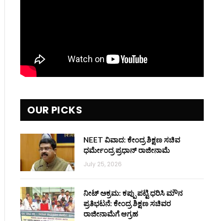
OUR PICKS
NEET ವಿವಾದ: ಕೇಂದ್ರ ಶಿಕ್ಷಣ ಸಚಿವ
ಧರ್ಮೇಂದ್ರ ಪ್ರಧಾನ್ ರಾಜೀನಾಮೆ
July 25, 2026
ನೀಟ್ ಅಕ್ರಮ: ಕಪ್ಪು ಪಟ್ಟಿ ಧರಿಸಿ ಮೌನ
ಪ್ರತಿಭಟನೆ: ಕೇಂದ್ರ ಶಿಕ್ಷಣ ಸಚಿವರ
ರಾಜೀನಾಮೆಗೆ ಆಗ್ರಹ