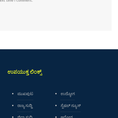
next time I comment.
ಉಪಯುಕ್ತ ಲಿಂಕ್ಸ್
ಮುಖಪುಟ
ಉದ್ಯೋಗ
ರಾಜ್ಯ ಸುದ್ದಿ
ಸ್ಪೆಷಲ್ ನ್ಯೂಸ್
ಜಿಲ್ಲಾ ಸುದ್ದಿ
ಆರೋಗ್ಯ