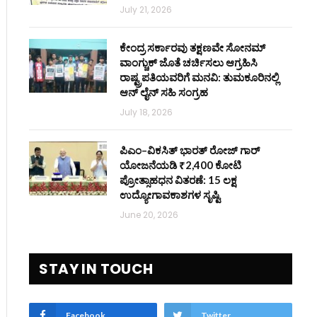
July 21, 2026
ಕೇಂದ್ರ ಸರ್ಕಾರವು ತಕ್ಷಣವೇ ಸೋನಮ್
ವಾಂಗ್ಚುಕ್ ಜೊತೆ ಚರ್ಚಿಸಲು ಆಗ್ರಹಿಸಿ
ರಾಷ್ಟ್ರಪತಿಯವರಿಗೆ ಮನವಿ: ತುಮಕೂರಿನಲ್ಲಿ
ಆನ್‌ ಲೈನ್ ಸಹಿ ಸಂಗ್ರಹ
July 18, 2026
ಪಿಎಂ–ವಿಕಸಿತ್ ಭಾರತ್ ರೋಜ್‌ ಗಾರ್
ಯೋಜನೆಯಡಿ ₹2,400 ಕೋಟಿ
ಪ್ರೋತ್ಸಾಹಧನ ವಿತರಣೆ: 15 ಲಕ್ಷ
ಉದ್ಯೋಗಾವಕಾಶಗಳ ಸೃಷ್ಟಿ
June 20, 2026
STAY IN TOUCH
Facebook
Twitter