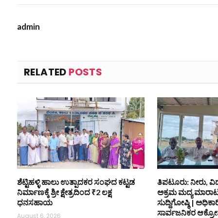
admin
RELATED
POSTS
ಶೆಟ್ಟಿಹಳ್ಳಿ ಹಾಲು ಉತ್ಪಾದಕರ ಸಂಘದ ಕಟ್ಟಡ
ತಿಪಟೂರು: ನೀರು, ವಿ
ನಿರ್ಮಾಣಕ್ಕೆ ಶ್ರೀ ಕ್ಷೇತ್ರದಿಂದ ₹2 ಲಕ್ಷ
ಅಕ್ರಮ ಮದ್ಯ ಮಾರಾಟ ತ
ಧನಸಹಾಯ
ಸುದ್ದಿಗೋಷ್ಠಿ | ಅಧಿಕಾರಿಗ
ಸಾರ್ವಜನಿಕರ ಆಕ್ರೋ
August 6, 2026