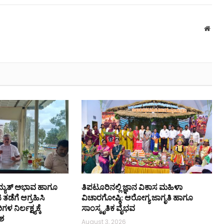
Webs
ದ್ಯುತ್ ಅಭಾವ ಹಾಗೂ
ತಿಪಟೂರಿನಲ್ಲಿ ಜ್ಞಾನ ವಿಕಾಸ ಮಹಿಳಾ
ಡೆಗೆ ಆಗ್ರಹಿಸಿ
ವಿಚಾರಗೋಷ್ಠಿ: ಆರೋಗ್ಯ ಜಾಗೃತಿ ಹಾಗೂ
ಳ ನಿರ್ಲಕ್ಷ್ಯಕ್ಕೆ
ಸಾಂಸ್ಕೃತಿಕ ವೈಭವ
ಶ
August 3, 2026