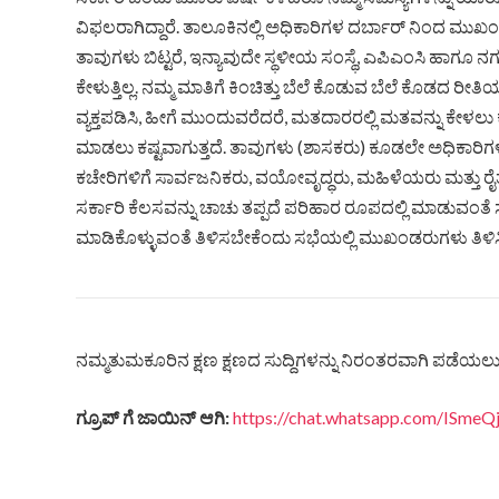
ವಿಫಲರಾಗಿದ್ದಾರೆ. ತಾಲೂಕಿನಲ್ಲಿ ಅಧಿಕಾರಿಗಳ ದರ್ಬಾರ್ ನಿಂದ ಮುಖ
ತಾವುಗಳು ಬಿಟ್ಟರೆ, ಇನ್ಯಾವುದೇ ಸ್ಥಳೀಯ ಸಂಸ್ಥೆ, ಎಪಿಎಂಸಿ ಹಾಗೂ 
ಕೇಳುತ್ತಿಲ್ಲ. ನಮ್ಮ ಮಾತಿಗೆ ಕಿಂಚಿತ್ತು ಬೆಲೆ ಕೊಡುವ ಬೆಲೆ ಕೊಡದ ರೀ
ವ್ಯಕ್ತಪಡಿಸಿ, ಹೀಗೆ ಮುಂದುವರೆದರೆ, ಮತದಾರರಲ್ಲಿ ಮತವನ್ನು ಕೇಳಲು ಕ
ಮಾಡಲು ಕಷ್ಟವಾಗುತ್ತದೆ. ತಾವುಗಳು (ಶಾಸಕರು) ಕೂಡಲೇ ಅಧಿಕಾರಿಗಳ ಸ
ಕಚೇರಿಗಳಿಗೆ ಸಾರ್ವಜನಿಕರು, ವಯೋವೃದ್ಧರು, ಮಹಿಳೆಯರು ಮತ್ತು ರ
ಸರ್ಕಾರಿ ಕೆಲಸವನ್ನು ಚಾಚು ತಪ್ಪದೆ ಪರಿಹಾರ ರೂಪದಲ್ಲಿ ಮಾಡುವಂತ
ಮಾಡಿಕೊಳ್ಳುವಂತೆ ತಿಳಿಸಬೇಕೆಂದು ಸಭೆಯಲ್ಲಿ ಮುಖಂಡರುಗಳು ತಿಳಿ
ನಮ್ಮತುಮಕೂರಿನ ಕ್ಷಣ ಕ್ಷಣದ ಸುದ್ದಿಗಳನ್ನು ನಿರಂತರವಾಗಿ ಪಡೆಯಲು ನ
ಗ್ರೂಪ್ ಗೆ ಜಾಯಿನ್ ಆಗಿ:
https://chat.whatsapp.com/ISm