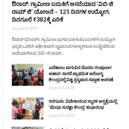
ಔರಾದ್: ಗ್ರಾಮೀಣ ಬದುಕಿಗೆ ಆಸರೆಯಾದ ‘ವಿಬಿ-ಜಿ
ರಾಮ್ ಜಿ’ ಯೋಜನೆ – 125 ದಿನಗಳ ಉದ್ಯೋಗ,
ದಿನಗೂಲಿ ₹382ಕ್ಕೆ ಏರಿಕೆ
August 6, 2026
ಔರಾದ್ (ಬೀದರ್): ಗ್ರಾಮೀಣ ಭಾಗದ ಬಡ ಕುಟುಂಬಗಳಿಗೆ ಉದ್ಯೋಗ
ಭದ್ರತೆ ಒದಗಿಸಿ ಆರ್ಥಿಕವಾಗಿ ಸ್ವಾವಲಂಬಿಗಳನ್ನಾಗಿಸುವ ಉದ್ದೇಶದಿಂದ
ಜಾರಿಯಾಗಿರುವ ‘ವಿಬಿ–ಜಿ ರಾಮ್…
ಎದೆಹಾಲು ಮಗುವಿನ ಮೊದಲ ಸಂಪೂರ್ಣ
ಆಹಾರ: ಸಾಗರೆ ಪ್ರಾಥಮಿಕ ಆರೋಗ್ಯ
ಕೇಂದ್ರದಲ್ಲಿ ವಿಶ್ವ ಸ್ತನ್ಯಪಾನ ಸಪ್ತಾಹ ಆಚರಣೆ
August 6, 2026
ಸರಗೂರು: ವಿವೇಕಾನಂದ ಸ್ಮಾರಕ ಆಸ್ಪತ್ರೆಯಲ್ಲಿ
‘ಮೇಧಾ ಸುರಕ್ಷಾ ಕೇಂದ್ರ’ ಶುಭಾರಂಭ
August 6, 2026