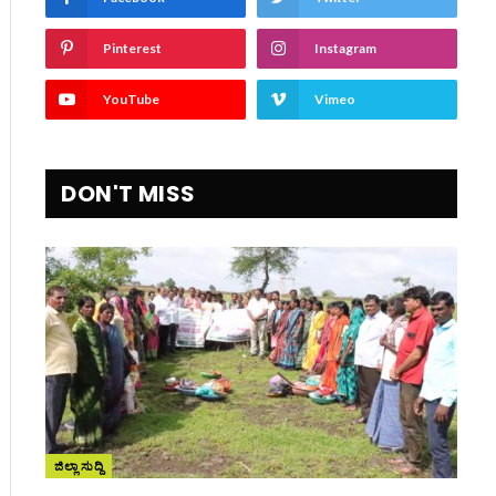
Pinterest
Instagram
YouTube
Vimeo
DON'T MISS
ಜಿಲ್ಲಾ ಸುದ್ದಿ