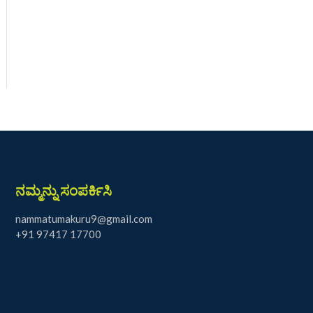
ನಮ್ಮನ್ನು ಸಂಪರ್ಕಿಸಿ
nammatumakuru9@gmail.com
+91 97417 17700