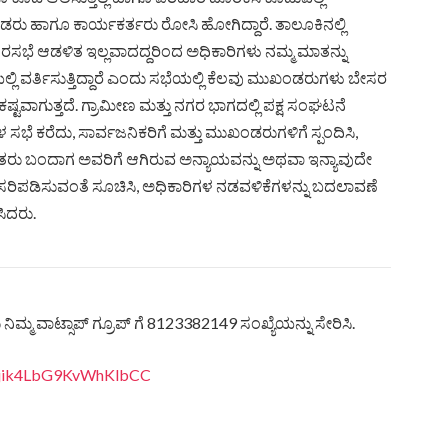
ಂಡರು ಹಾಗೂ ಕಾರ್ಯಕರ್ತರು ರೋಸಿ ಹೋಗಿದ್ದಾರೆ. ತಾಲೂಕಿನಲ್ಲಿ
ನಗರಸಭೆ ಆಡಳಿತ ಇಲ್ಲವಾದದ್ದರಿಂದ ಅಧಿಕಾರಿಗಳು ನಮ್ಮ ಮಾತನ್ನು
ತಿಯಲ್ಲಿ ವರ್ತಿಸುತ್ತಿದ್ದಾರೆ ಎಂದು ಸಭೆಯಲ್ಲಿ ಕೆಲವು ಮುಖಂಡರುಗಳು ಬೇಸರ
ಷ್ಟವಾಗುತ್ತದೆ. ಗ್ರಾಮೀಣ ಮತ್ತು ನಗರ ಭಾಗದಲ್ಲಿ ಪಕ್ಷ ಸಂಘಟನೆ
ಭೆ ಕರೆದು, ಸಾರ್ವಜನಿಕರಿಗೆ ಮತ್ತು ಮುಖಂಡರುಗಳಿಗೆ ಸ್ಪಂದಿಸಿ,
ೈತರು ಬಂದಾಗ ಅವರಿಗೆ ಆಗಿರುವ ಅನ್ಯಾಯವನ್ನು ಅಥವಾ ಇನ್ಯಾವುದೇ
ೆ ಸರಿಪಡಿಸುವಂತೆ ಸೂಚಿಸಿ, ಅಧಿಕಾರಿಗಳ ನಡವಳಿಕೆಗಳನ್ನು ಬದಲಾವಣೆ
ಸಿದರು.
ಿಮ್ಮ ವಾಟ್ಸಾಪ್ ಗ್ರೂಪ್ ಗೆ 8123382149 ಸಂಖ್ಯೆಯನ್ನು ಸೇರಿಸಿ.
eQjik4LbG9KvWhKlbCC