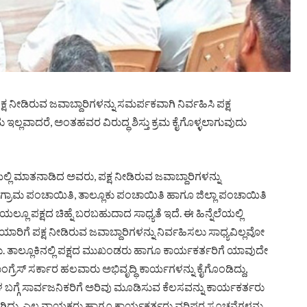
 ನೀಡಿರುವ ಜವಾಬ್ದಾರಿಗಳನ್ನು ಸಮರ್ಪಕವಾಗಿ ನಿರ್ವಹಿಸಿ ಪಕ್ಷ
್ಲವಾದರೆ, ಅಂತಹವರ ವಿರುದ್ಧ ಶಿಸ್ತು ಕ್ರಮ ಕೈಗೊಳ್ಳಲಾಗುವುದು
ಲಿ ಮಾತನಾಡಿದ ಅವರು, ಪಕ್ಷ ನೀಡಿರುವ ಜವಾಬ್ದಾರಿಗಳನ್ನು
ೇ ಗ್ರಾಮ ಪಂಚಾಯಿತಿ, ತಾಲ್ಲೂಕು ಪಂಚಾಯಿತಿ ಹಾಗೂ ಜಿಲ್ಲಾ ಪಂಚಾಯಿತಿ
ಲೂ ಪಕ್ಷದ ಚಿಹ್ನೆ ಬರಬಹುದಾದ ಸಾಧ್ಯತೆ ಇದೆ. ಈ ಹಿನ್ನೆಲೆಯಲ್ಲಿ
 ಯಾರಿಗೆ ಪಕ್ಷ ನೀಡಿರುವ ಜವಾಬ್ದಾರಿಗಳನ್ನು ನಿರ್ವಹಿಸಲು ಸಾಧ್ಯವಿಲ್ಲವೋ
ತಾಲ್ಲೂಕಿನಲ್ಲಿ ಪಕ್ಷದ ಮುಖಂಡರು ಹಾಗೂ ಕಾರ್ಯಕರ್ತರಿಗೆ ಯಾವುದೇ
ಾಂಗ್ರೆಸ್ ಸರ್ಕಾರ ಹಲವಾರು ಅಭಿವೃದ್ಧಿ ಕಾರ್ಯಗಳನ್ನು ಕೈಗೊಂಡಿದ್ದು,
ಬಗ್ಗೆ ಸಾರ್ವಜನಿಕರಿಗೆ ಅರಿವು ಮೂಡಿಸುವ ಕೆಲಸವನ್ನು ಕಾರ್ಯಕರ್ತರು
ಾಗಿದ್ದು, ಎಲ್ಲ ನಾಯಕರು ಹಾಗೂ ಕಾರ್ಯಕರ್ತರು ವರಿಷ್ಠರ ಸೂಚನೆಗಳನ್ನು