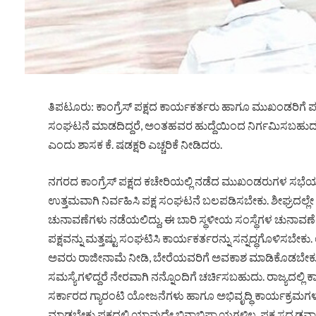
ತಿಪಟೂರು: ಕಾಂಗ್ರೆಸ್ ಪಕ್ಷದ ಕಾರ್ಯಕರ್ತರು ಹಾಗೂ ಮುಖಂಡರಿಗೆ ಪಕ್ಷ
ಸಂಘಟನೆ ಮಾಡದಿದ್ದರೆ, ಅಂತಹವರ ಹುದ್ದೆಯಿಂದ ನಿರ್ಗಮಿಸಬಹುದು ಇಲ
ಎಂದು ಶಾಸಕ ಕೆ. ಷಡಕ್ಷರಿ ಎಚ್ಚರಿಕೆ ನೀಡಿದರು.
ನಗರದ ಕಾಂಗ್ರೆಸ್ ಪಕ್ಷದ ಕಚೇರಿಯಲ್ಲಿ ನಡೆದ ಮುಖಂಡರುಗಳ ಸಭೆಯಲ್
ಉತ್ತಮವಾಗಿ ನಿರ್ವಹಿಸಿ ಪಕ್ಷ ಸಂಘಟನೆ ಬಲಪಡಿಸಬೇಕು. ಶೀಘ್ರದಲ್ಲ
ಚುನಾವಣೆಗಳು ನಡೆಯಲಿದ್ದು, ಈ ಬಾರಿ ಸ್ಥಳೀಯ ಸಂಸ್ಥೆಗಳ ಚುನಾವಣೆಯಲ್
ಪಕ್ಷವನ್ನು ಮತ್ತಷ್ಟು ಸಂಘಟಿಸಿ ಕಾರ್ಯಕರ್ತರನ್ನು ಸನ್ನದ್ಧಗೊಳಿಸಬೇಕು.
ಅವರು ರಾಜೀನಾಮೆ ನೀಡಿ, ಬೇರೆಯವರಿಗೆ ಅವಕಾಶ ಮಾಡಿಕೊಡಬೇಕು. 
ಸಮಸ್ಯೆಗಳಿದ್ದರೆ ನೇರವಾಗಿ ನನ್ನೊಂದಿಗೆ ಚರ್ಚಿಸಬಹುದು. ರಾಜ್ಯದಲ್ಲಿ ಕ
ಸರ್ಕಾರದ ಗ್ಯಾರಂಟಿ ಯೋಜನೆಗಳು ಹಾಗೂ ಅಭಿವೃದ್ಧಿ ಕಾರ್ಯಕ್ರಮಗಳ 
ಮಾಡಬೇಕು ಪಕ್ಷದಲ್ಲಿ ಯಾವುದೇ ಭಿನ್ನಾಭಿಪ್ರಾಯಗಳಿಲ್ಲ, ಪಕ್ಷ ಸದೃಢವ