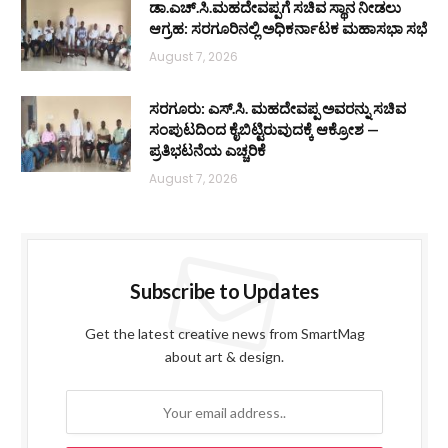
ಡಾ.ಎಚ್.ಸಿ.ಮಹದೇವಪ್ಪಗೆ ಸಚಿವ ಸ್ಥಾನ ನೀಡಲು
ಆಗ್ರಹ: ಸರಗೂರಿನಲ್ಲಿ ಅಧಿಕರ್ನಾಟಕ ಮಹಾಸಭಾ ಸಭೆ
August 7, 2026
ಸರಗೂರು: ಎಸ್.ಸಿ. ಮಹದೇವಪ್ಪ ಅವರನ್ನು ಸಚಿವ
ಸಂಪುಟದಿಂದ ಕೈಬಿಟ್ಟಿರುವುದಕ್ಕೆ ಆಕ್ರೋಶ —
ಪ್ರತಿಭಟನೆಯ ಎಚ್ಚರಿಕೆ
August 7, 2026
Subscribe to Updates
Get the latest creative news from SmartMag
about art & design.