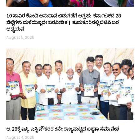
10 ಸಾವಿರ ಕೋಟಿ ಅನುದಾನ ಬಿಡುಗಡೆಗೆ ಆಗ್ರಹ: ಕರ್ನಾಟಕದ 28
ಜಿಲ್ಲೆಗಳು ಮಳೆಯಿಲ್ಲದೇ ಬರಪೀಡಿತ | ತುಮಕೂರಿನಲ್ಲಿ ಬಿಜೆಪಿ ಬರ
ಅಧ್ಯಯನ
August 5, 2026
ಆ.28ಕ್ಕೆ ಎಸ್ಸಿ, ಎಸ್ಟಿ ನೌಕರರ 6ನೇ ರಾಜ್ಯಮಟ್ಟದ ಐಕ್ಯತಾ ಸಮಾವೇಶ
August 4, 2026