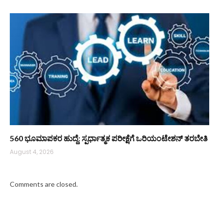
560 ಭೂಮಾಪಕರ ಹುದ್ದೆ: ಸ್ಪರ್ಧಾತ್ಮಕ ಪರೀಕ್ಷೆಗೆ ಒರಿಯಂಟೇಶನ್ ತರಬೇತಿ
August 4, 2026
Comments are closed.