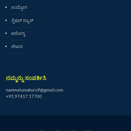
ಉದ್ಯೋಗ
ಸ್ಪೆಷಲ್ ನ್ಯೂಸ್
ಆರೋಗ್ಯ
ಲೇಖನ
ನಮ್ಮನ್ನು ಸಂಪರ್ಕಿಸಿ
nammatumakuru9@gmail.com
+91 97417 17700