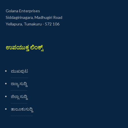
Golana Enterprises
Siddagirinagara, Madhugiri Road
Yellapura, Tumakuru - 572 106
ಉಪಯುಕ್ತ ಲಿಂಕ್ಸ್
ಮುಖಪುಟ
ರಾಜ್ಯ ಸುದ್ದಿ
ಜಿಲ್ಲಾ ಸುದ್ದಿ
ತಾಲೂಕುಸುದ್ದಿ