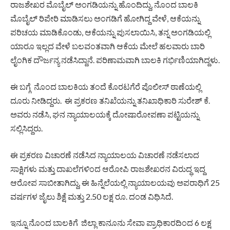
ರಾಜಶೇಖರ ಮೊಬೈಲ್ ಅಂಗಡಿಯನ್ನು ಹೊಂದಿದ್ದು, ನೊಂದ ಬಾಲಕಿ
ಮೊಬೈಲ್ ರಿಪೇರಿ ಮಾಡಿಸಲು ಅಂಗಡಿಗೆ ಹೋಗಿದ್ದ ವೇಳೆ, ಆಕೆಯನ್ನು
ಪರಿಚಯ ಮಾಡಿಕೊಂಡು, ಆಕೆಯನ್ನು ಪುಸಲಾಯಿಸಿ, ತನ್ನ ಅಂಗಡಿಯಲ್ಲಿ
ಯಾರೂ ಇಲ್ಲದ ವೇಳೆ ಬಲವಂತವಾಗಿ ಆಕೆಯ ಮೇಲೆ ಹಲವಾರು ಬಾರಿ
ಲೈಂಗಿಕ ದೌರ್ಜನ್ಯ ನಡೆಸಿದ್ದಾನೆ. ಪರಿಣಾಮವಾಗಿ ಬಾಲಕಿ ಗರ್ಭಿಣಿಯಾಗಿದ್ದಳು.
ಈ ಬಗ್ಗೆ ನೊಂದ ಬಾಲಕಿಯ ತಂದೆ ಕೊರಟಗೆರೆ ಪೊಲೀಸ್ ಠಾಣೆಯಲ್ಲಿ
ದೂರು ನೀಡಿದ್ದರು. ಈ ಪ್ರಕರಣ ತನಿಖೆಯನ್ನು ತನಿಖಾಧಿಕಾರಿ ಸುರೇಶ್ ಕೆ.
ಅವರು ನಡೆಸಿ, ಘನ ನ್ಯಾಯಾಲಯಕ್ಕೆ ದೋಷಾರೋಪಣಾ ಪಟ್ಟಿಯನ್ನು
ಸಲ್ಲಿಸಿದ್ದರು.
ಈ ಪ್ರಕರಣ ವಿಚಾರಣೆ ನಡೆಸಿದ ನ್ಯಾಯಾಲಯ ವಿಚಾರಣೆ ನಡೆಸಲಾದ
ಸಾಕ್ಷಿಗಳು ಮತ್ತು ದಾಖಲೆಗಳಿಂದ ಆರೋಪಿ ರಾಜಶೇಖರನ ವಿರುದ್ಧ ಇದ್ದ
ಆರೋಪ ಸಾಬೀತಾಗಿದ್ದು, ಈ ಹಿನ್ನೆಲೆಯಲ್ಲಿ ನ್ಯಾಯಾಲಯವು ಅಪರಾಧಿಗೆ 25
ವರ್ಷಗಳ ಜೈಲು ಶಿಕ್ಷೆ ಮತ್ತು 2.50 ಲಕ್ಷ ರೂ. ದಂಡ ವಿಧಿಸಿದೆ.
ಇನ್ನೂ ನೊಂದ ಬಾಲಕಿಗೆ ಜಿಲ್ಲಾ ಕಾನೂನು ಸೇವಾ ಪ್ರಾಧಿಕಾರದಿಂದ 6 ಲಕ್ಷ