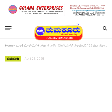
Home
»
ಬಾಲಕಿ ಮೇಲೆ ಲೈಂಗಿಕ ದೌರ್ಜನ್ಯ ಎಸಗಿ, ಗರ್ಭಿಣಿಯಾಗಿಸಿದ ಅಪರಾಧಿಗೆ 25 ವರ್ಷ ಜೈಲು ಶಿಕ್ಷೆ, 2.50 ಲಕ್ಷ ರೂ. ದಂಡ
April 25, 2025
ತುಮಕೂರು