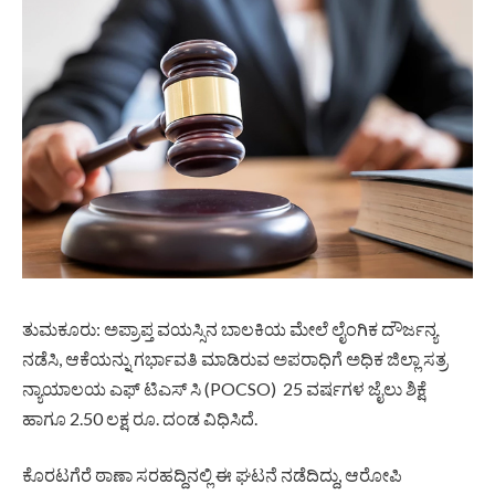
ತುಮಕೂರು: ಅಪ್ರಾಪ್ತ ವಯಸ್ಸಿನ ಬಾಲಕಿಯ ಮೇಲೆ ಲೈಂಗಿಕ ದೌರ್ಜನ್ಯ
ನಡೆಸಿ, ಆಕೆಯನ್ನು ಗರ್ಭಾವತಿ ಮಾಡಿರುವ ಅಪರಾಧಿಗೆ ಅಧಿಕ ಜಿಲ್ಲಾ ಸತ್ರ
ನ್ಯಾಯಾಲಯ ಎಫ್ ಟಿಎಸ್ ಸಿ (POCSO) 25 ವರ್ಷಗಳ ಜೈಲು ಶಿಕ್ಷೆ
ಹಾಗೂ 2.50 ಲಕ್ಷ ರೂ. ದಂಡ ವಿಧಿಸಿದೆ.
ಕೊರಟಗೆರೆ ಠಾಣಾ ಸರಹದ್ದಿನಲ್ಲಿ ಈ ಘಟನೆ ನಡೆದಿದ್ದು, ಆರೋಪಿ