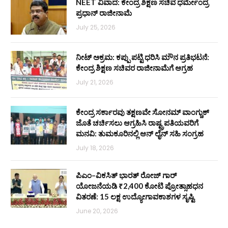
NEET ವಿವಾದ: ಕೇಂದ್ರ ಶಿಕ್ಷಣ ಸಚಿವ ಧರ್ಮೇಂದ್ರ
ಪ್ರಧಾನ್ ರಾಜೀನಾಮೆ
July 25, 2026
ನೀಟ್ ಅಕ್ರಮ: ಕಪ್ಪು ಪಟ್ಟಿ ಧರಿಸಿ ಮೌನ ಪ್ರತಿಭಟನೆ:
ಕೇಂದ್ರ ಶಿಕ್ಷಣ ಸಚಿವರ ರಾಜೀನಾಮೆಗೆ ಆಗ್ರಹ
July 21, 2026
ಕೇಂದ್ರ ಸರ್ಕಾರವು ತಕ್ಷಣವೇ ಸೋನಮ್ ವಾಂಗ್ಚುಕ್
ಜೊತೆ ಚರ್ಚಿಸಲು ಆಗ್ರಹಿಸಿ ರಾಷ್ಟ್ರಪತಿಯವರಿಗೆ
ಮನವಿ: ತುಮಕೂರಿನಲ್ಲಿ ಆನ್‌ ಲೈನ್ ಸಹಿ ಸಂಗ್ರಹ
July 18, 2026
ಪಿಎಂ–ವಿಕಸಿತ್ ಭಾರತ್ ರೋಜ್‌ ಗಾರ್
ಯೋಜನೆಯಡಿ ₹2,400 ಕೋಟಿ ಪ್ರೋತ್ಸಾಹಧನ
ವಿತರಣೆ: 15 ಲಕ್ಷ ಉದ್ಯೋಗಾವಕಾಶಗಳ ಸೃಷ್ಟಿ
June 20, 2026