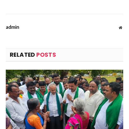
admin
Web
RELATED
POSTS