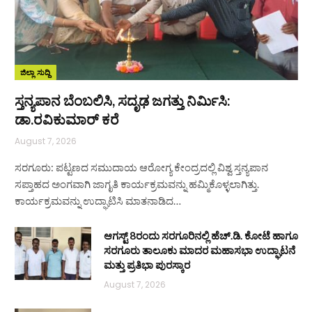
ಜಿಲ್ಲಾ ಸುದ್ದಿ
ಸ್ತನ್ಯಪಾನ ಬೆಂಬಲಿಸಿ, ಸದೃಢ ಜಗತ್ತು ನಿರ್ಮಿಸಿ:
ಡಾ.ರವಿಕುಮಾರ್ ಕರೆ
August 7, 2026
ಸರಗೂರು: ಪಟ್ಟಣದ ಸಮುದಾಯ ಆರೋಗ್ಯ ಕೇಂದ್ರದಲ್ಲಿ ವಿಶ್ವ ಸ್ತನ್ಯಪಾನ
ಸಪ್ತಾಹದ ಅಂಗವಾಗಿ ಜಾಗೃತಿ ಕಾರ್ಯಕ್ರಮವನ್ನು ಹಮ್ಮಿಕೊಳ್ಳಲಾಗಿತ್ತು.
ಕಾರ್ಯಕ್ರಮವನ್ನು ಉದ್ಘಾಟಿಸಿ ಮಾತನಾಡಿದ…
ಆಗಸ್ಟ್ 8ರಂದು ಸರಗೂರಿನಲ್ಲಿ ಹೆಚ್.ಡಿ. ಕೋಟೆ ಹಾಗೂ
ಸರಗೂರು ತಾಲೂಕು ಮಾದರ ಮಹಾಸಭಾ ಉದ್ಘಾಟನೆ
ಮತ್ತು ಪ್ರತಿಭಾ ಪುರಸ್ಕಾರ
August 7, 2026