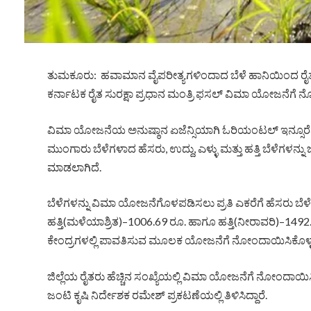
ತುಮಕೂರು: ಹವಾಮಾನ ವೈಪರೀತ್ಯಗಳಿಂದಾದ ಬೆಳೆ ಹಾನಿಯಿಂದ ರೈತರಿ
ಕರ್ನಾಟಕ ರೈತ ಸುರಕ್ಷಾ ಪ್ರಧಾನ ಮಂತ್ರಿ ಫಸಲ್ ವಿಮಾ ಯೋಜನೆಗೆ 
ವಿಮಾ ಯೋಜನೆಯ ಅನುಷ್ಠಾನ ಏಜೆನ್ಸಿಯಾಗಿ ಓರಿಯಂಟಲ್ ಇನ್ಸೂರೆನ್ಸ
ಮುಂಗಾರು ಬೆಳೆಗಳಾದ ಹೆಸರು, ಉದ್ದು, ಎಳ್ಳು ಮತ್ತು ಹತ್ತಿ ಬೆಳೆಗ
ಮಾಡಲಾಗಿದೆ.
ಬೆಳೆಗಳನ್ನು ವಿಮಾ ಯೋಜನೆಗೊಳಪಡಿಸಲು ಪ್ರತಿ ಎಕರೆಗೆ ಹೆಸರು ಬೆಳೆಗ
ಹತ್ತಿ(ಮಳೆಯಾಶ್ರಿತ)–1006.69 ರೂ. ಹಾಗೂ ಹತ್ತಿ(ನೀರಾವರಿ)–1492.
ಕೇಂದ್ರಗಳಲ್ಲಿ ಪಾವತಿಸುವ ಮೂಲಕ ಯೋಜನೆಗೆ ನೋಂದಾಯಿಸಿಕೊಳ್ಳ
ಜಿಲ್ಲೆಯ ರೈತರು ಹೆಚ್ಚಿನ ಸಂಖ್ಯೆಯಲ್ಲಿ ವಿಮಾ ಯೋಜನೆಗೆ ನ
ಜಂಟಿ ಕೃಷಿ ನಿರ್ದೇಶಕ ರಮೇಶ್ ಪ್ರಕಟಣೆಯಲ್ಲಿ ತಿಳಿಸಿದ್ದಾರೆ.