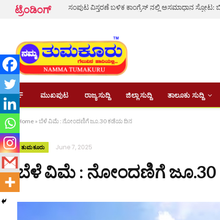
ಟ್ರೆಂಡಿಂಗ್
ಮುಖಪುಟ
ರಾಜ್ಯ ಸುದ್ದಿ
ಜಿಲ್ಲಾ ಸುದ್ದಿ
ತಾಲೂಕು ಸುದ್ದಿ
Home
»
ಬೆಳೆ ವಿಮೆ : ನೋಂದಣಿಗೆ ಜೂ.30 ಕಡೆಯ ದಿನ
June 7, 2025
ತುಮಕೂರು
ಬೆಳೆ ವಿಮೆ : ನೋಂದಣಿಗೆ ಜೂ.3