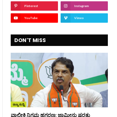
Pinterest
Instagram
YouTube
Vimeo
DON'T MISS
ite
ರಾಜ್ಯ ಸುದ್ದಿ
ವಾಲ್ಮೀಕಿ ನಿಗಮ ಹಗರಣ: ಜಾಮೀನು ಷರತ್ತು