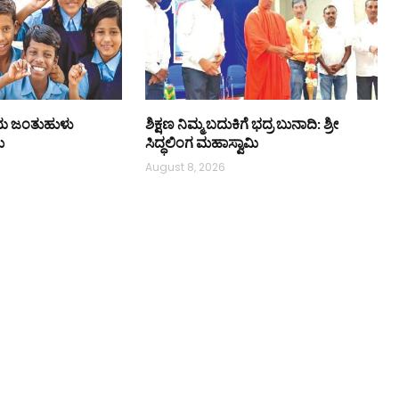
ೀಯ ಜಂತುಹುಳು
ಶಿಕ್ಷಣ ನಿಮ್ಮ ಬದುಕಿಗೆ ಭದ್ರ ಬುನಾದಿ: ಶ್ರೀ
ಮ
ಸಿದ್ಧಲಿಂಗ ಮಹಾಸ್ವಾಮಿ
August 8, 2026