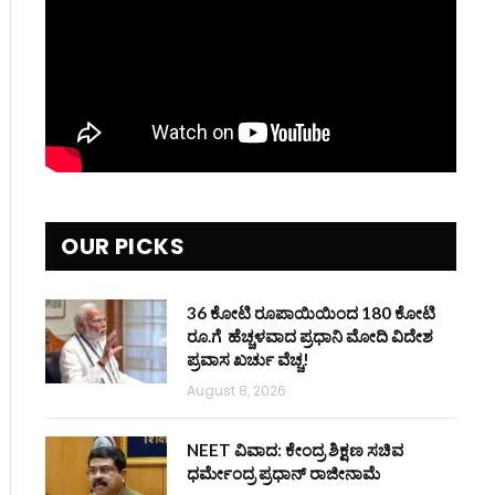
OUR PICKS
36 ಕೋಟಿ ರೂಪಾಯಿಯಿಂದ 180 ಕೋಟಿ
ರೂ.ಗೆ ಹೆಚ್ಚಳವಾದ ಪ್ರಧಾನಿ ಮೋದಿ ವಿದೇಶ
ಪ್ರವಾಸ ಖರ್ಚು ವೆಚ್ಚ!
August 8, 2026
NEET ವಿವಾದ: ಕೇಂದ್ರ ಶಿಕ್ಷಣ ಸಚಿವ
ಧರ್ಮೇಂದ್ರ ಪ್ರಧಾನ್ ರಾಜೀನಾಮೆ