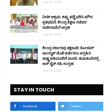
July 25, 2026
ನೀಟ್ ಅಕ್ರಮ: ಕಪ್ಪು ಪಟ್ಟಿ ಧರಿಸಿ ಮೌನ
ಪ್ರತಿಭಟನೆ: ಕೇಂದ್ರ ಶಿಕ್ಷಣ ಸಚಿವರ
ರಾಜೀನಾಮೆಗೆ ಆಗ್ರಹ
July 21, 2026
ಕೇಂದ್ರ ಸರ್ಕಾರವು ತಕ್ಷಣವೇ ಸೋನಮ್
ವಾಂಗ್ಚುಕ್ ಜೊತೆ ಚರ್ಚಿಸಲು ಆಗ್ರಹಿಸಿ
ರಾಷ್ಟ್ರಪತಿಯವರಿಗೆ ಮನವಿ: ತುಮಕೂರಿನಲ್ಲಿ
ಆನ್‌ ಲೈನ್ ಸಹಿ ಸಂಗ್ರಹ
July 18, 2026
STAY IN TOUCH
Facebook
Twitter