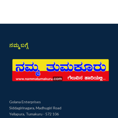
ನಮ್ಮ ಬಗ್ಗೆ
Golana Enterprises
Siddagirinagara, Madhugiri Road
Yellapura, Tumakuru - 572 106