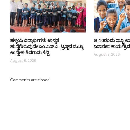
ಹಳ್ಳಿಯ ವಿದ್ಯಾರ್ಥಿಗಳು ಉನ್ನತ
ಆ.10ರಂದು ರಾಷ್ಟ್ರ
ಹುದ್ದೆಗೇರುವುದೇ ಎಂ.ಎಸ್.ಎ. ಟ್ರಸ್ಟ್‌ನ ಮುಖ್ಯ
ನಿವಾರಣಾ ಕಾರ್ಯಕ್ರ
ಉದ್ದೇಶ: ಶಿವರಾಮ ಶೆಟ್ಟಿ
August 8, 2026
August 8, 2026
Comments are closed.