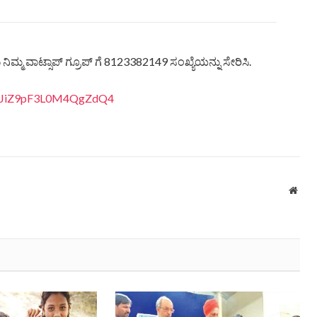
ಿಮ್ಮ ವಾಟ್ಸಾಪ್ ಗ್ರೂಪ್ ಗೆ 8123382149 ಸಂಖ್ಯೆಯನ್ನು ಸೇರಿಸಿ.
4BbJiZ9pF3L0M4QgZdQ4
Webs