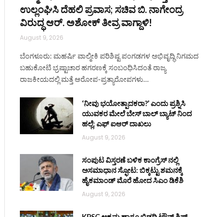
ಉಲ್ಲಂಘಿಸಿ ದೆಹಲಿ ಪ್ರವಾಸ; ಸಚಿವ ಬಿ. ನಾಗೇಂದ್ರ
ವಿರುದ್ಧ ಆರ್. ಅಶೋಕ್ ತೀವ್ರ ವಾಗ್ದಾಳಿ!
August 9, 2026
ಬೆಂಗಳೂರು: ಮಹರ್ಷಿ ವಾಲ್ಮೀಕಿ ಪರಿಶಿಷ್ಟ ಪಂಗಡಗಳ ಅಭಿವೃದ್ಧಿ ನಿಗಮದ
ಬಹುಕೋಟಿ ಭ್ರಷ್ಟಾಚಾರ ಹಗರಣಕ್ಕೆ ಸಂಬಂಧಿಸಿದಂತೆ ರಾಜ್ಯ
ರಾಜಕೀಯದಲ್ಲಿ ಮತ್ತೆ ಆರೋಪ-ಪ್ರತ್ಯಾರೋಪಗಳು…
‘ನೀವು ಭಯೋತ್ಪಾದಕರಾ?’ ಎಂದು ಪ್ರಶ್ನಿಸಿ
ಯುವಕರ ಮೇಲೆ ಬೇಸ್‌ ಬಾಲ್ ಬ್ಯಾಟ್‌ ನಿಂದ
ಹಲ್ಲೆ; ಎಫ್‌ ಐಆರ್ ದಾಖಲು
August 9, 2026
ಸಂಪುಟ ವಿಸ್ತರಣೆ ಬಳಿಕ ಕಾಂಗ್ರೆಸ್‌ ನಲ್ಲಿ
ಅಸಮಾಧಾನ ಸ್ಫೋಟ: ಬಿಕ್ಕಟ್ಟು ಶಮನಕ್ಕೆ
ಹೈಕಮಾಂಡ್‌ ಮೊರೆ ಹೋದ ಸಿಎಂ ಡಿಕೆಶಿ
August 9, 2026
KPSC ಅಕ್ರಮ ಹಾಗೂ ಬಿಡದಿ ಟೌನ್‌ ಶಿಪ್