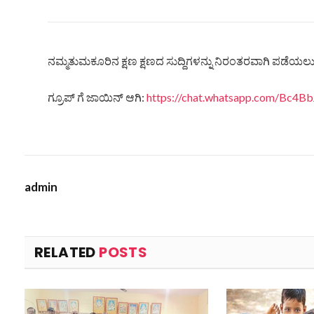
ನಮ್ಮತುಮಕೂರಿನ ಕ್ಷಣ ಕ್ಷಣದ ಸುದ್ದಿಗಳನ್ನು ನಿರಂತರವಾಗಿ ಪಡೆಯಲು ನ
ಗ್ರೂಪ್ ಗೆ ಜಾಯಿನ್ ಆಗಿ:
https://chat.whatsapp.com/Bc
admin
RELATED
POSTS