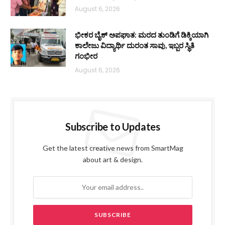
August 6, 2026
ಭೀಕರ ಬೈಕ್ ಅಪಘಾತ: ಮರದ ತುಂಡಿಗೆ ಡಿಕ್ಕಿಯಾಗಿ
ಕಾಲೇಜು ವಿದ್ಯಾರ್ಥಿ ದುರಂತ ಸಾವು, ಇಬ್ಬರ ಸ್ಥಿತಿ
ಗಂಭೀರ
August 6, 2026
Subscribe to Updates
Get the latest creative news from SmartMag
about art & design.