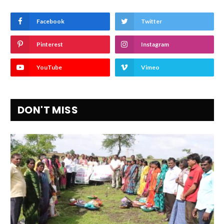
Facebook
Twitter
Pinterest
Instagram
YouTube
Vimeo
DON'T MISS