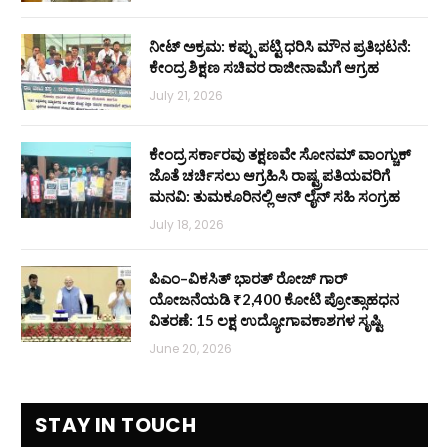
ನೀಟ್ ಅಕ್ರಮ: ಕಪ್ಪು ಪಟ್ಟಿ ಧರಿಸಿ ಮೌನ ಪ್ರತಿಭಟನೆ:
ಕೇಂದ್ರ ಶಿಕ್ಷಣ ಸಚಿವರ ರಾಜೀನಾಮೆಗೆ ಆಗ್ರಹ
July 21, 2026
ಕೇಂದ್ರ ಸರ್ಕಾರವು ತಕ್ಷಣವೇ ಸೋನಮ್ ವಾಂಗ್ಚುಕ್
ಜೊತೆ ಚರ್ಚಿಸಲು ಆಗ್ರಹಿಸಿ ರಾಷ್ಟ್ರಪತಿಯವರಿಗೆ
ಮನವಿ: ತುಮಕೂರಿನಲ್ಲಿ ಆನ್‌ ಲೈನ್ ಸಹಿ ಸಂಗ್ರಹ
July 18, 2026
ಪಿಎಂ–ವಿಕಸಿತ್ ಭಾರತ್ ರೋಜ್‌ ಗಾರ್
ಯೋಜನೆಯಡಿ ₹2,400 ಕೋಟಿ ಪ್ರೋತ್ಸಾಹಧನ
ವಿತರಣೆ: 15 ಲಕ್ಷ ಉದ್ಯೋಗಾವಕಾಶಗಳ ಸೃಷ್ಟಿ
June 20, 2026
STAY IN TOUCH