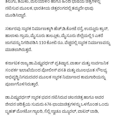
ತೆಲುಗು, ತಮಿಳು, ಮಲಯಾಳಂ ಹಾಗೂ ಹಿಂದಿ ಭಾಷೆಯ ಚಿತ್ರಗಳಲ್ಲಿ
ನಟಿಸುವ ಮೂಲಕ, ಭಾರತೀಯ ಚಿತ್ರರಂಗದಲ್ಲಿ ತಮ್ಮದೇ ಛಾಪು
ಮೂಡಿಸಿದ್ದಾರೆ.
ಸರ್ಕಾರವು ಸ್ಮಾರಕ ನಿರ್ಮಾಣಕ್ಕಾಗಿ ಹೆಚ್,ಡಿ.ಕೋಟೆ ರಸ್ತೆ, ಉದ್ದೂರು ಕ್ರಾಸ್,
ಹಾಲಾಳು ಗ್ರಾಮ, ಮೈಸೂರು ತಾಲ್ಲೂಕು, ಮೈಸೂರು ಜಿಲ್ಲೆಯಲ್ಲಿ 5 ಎಕರೆ
ಜಾಗವನ್ನು ನಿಗದಿಪಡಿಸಿ 110 ಕೋಟಿ ರೂ. ವೆಚ್ಚದಲ್ಲಿ ಸ್ಮಾರಕ ನಿರ್ಮಾಣವನ್ನು
ಮಾಡಲಾಗಿರುತ್ತದೆ.
ಕರ್ನಾಟಕ ರಾಜ್ಯ ಡಾ.ವಿಷ್ಣುವರ್ಧನ್ ಪ್ರತಿಷ್ಠಾನ, ವಾರ್ತಾ ಮತ್ತು ಸಾರ್ವಜನಿಕ
ಸಂಪರ್ಕ ಇಲಾಖೆಯಿಂದ ಪೋಲೀಸ್ ವಸತಿ ಮತ್ತು ಮೂಲಭೂತ ಸೌಲಭ್ಯ
ಅಭಿವೃದ್ಧಿ ನಿಗಮದವರ ಮೂಲಕ ಸ್ಮಾರಕ ನಿರ್ಮಾಣದ ಕಾಮಗಾರಿಯನ್ನು
ಪೂರ್ಣಗೊಳಿಸಿರುತ್ತಾರೆ.
ಡಾ.ವಿಷ್ಣುವರ್ಧನ್ ಸ್ಮಾರಕ ಭವನ ನಟಿಸಿರುವ ಚಲನಚಿತ್ರ ಹಾಗೂ ಅವರ
ಜೀವನ ಚರಿತ್ರೆಯ ಸುಮರು 676 ಛಾಯಾಚಿತ್ರಗಳನ್ನು ಒಳಗೊಂಡ ಒಂದು
ಬೃಹತ್ ಮೋಟೋ ಗ್ಯಾಲರಿ, ಸೆಲ್ಲಿ ಸ್ವಾಚೂ ಮ್ಯೂರಲ್, ವಾಟರ್ ಬಾಡಿ,