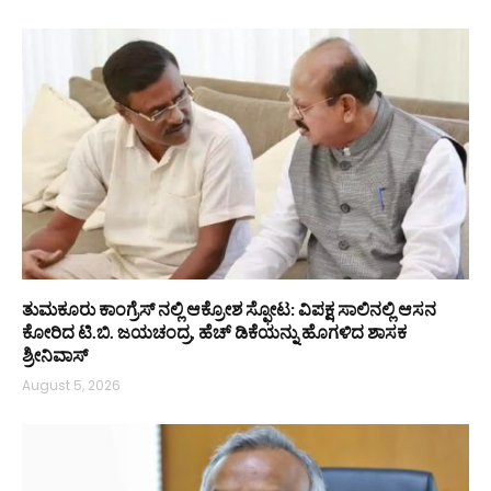
ತುಮಕೂರು ಕಾಂಗ್ರೆಸ್ ನಲ್ಲಿ ಆಕ್ರೋಶ ಸ್ಫೋಟ: ವಿಪಕ್ಷ ಸಾಲಿನಲ್ಲಿ ಆಸನ
ಕೋರಿದ ಟಿ.ಬಿ. ಜಯಚಂದ್ರ, ಹೆಚ್ ಡಿಕೆಯನ್ನು ಹೊಗಳಿದ ಶಾಸಕ
ಶ್ರೀನಿವಾಸ್
August 5, 2026