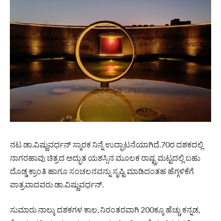
ನಟ ಡಾ.ವಿಷ್ಣುವರ್ಧನ್ ಸ್ಮಾರಕ ನಿನ್ನೆ ಉದ್ಘಾಟನೆಯಾಗಿದೆ.70ರ ದಶಕದಲ್ಲಿ
ನಾಗರಹಾವು ಚಿತ್ರದ ಅದ್ಭುತ ಯಶಸ್ಸಿನ ಮೂಲಕ ರಾಷ್ಟ್ರಮಟ್ಟದಲ್ಲಿ ಬಹು
ದೊಡ್ಡ ಕ್ರಾಂತಿ ಹಾಗೂ ಸಂಚಲನವನ್ನು ಸೃಷ್ಟಿ ಮಾಡಿದಂತಹ ಹೆಗ್ಗಳಿಕೆಗೆ
ಪಾತ್ರವಾದವರು ಡಾ.ವಿಷ್ಣುವರ್ಧನ್.
ಸುಮಾರು ನಾಲ್ಕು ದಶಕಗಳ ಕಾಲ, ನಿರಂತರವಾಗಿ 200ಕ್ಕೂ ಹೆಚ್ಚು ಕನ್ನಡ,