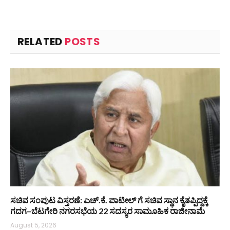
RELATED
POSTS
ಸಚಿವ ಸಂಪುಟ ವಿಸ್ತರಣೆ: ಎಚ್.ಕೆ. ಪಾಟೀಲ್ ಗೆ ಸಚಿವ ಸ್ಥಾನ ಕೈತಪ್ಪಿದ್ದಕ್ಕೆ
ಗದಗ–ಬೆಟಗೇರಿ ನಗರಸಭೆಯ 22 ಸದಸ್ಯರ ಸಾಮೂಹಿಕ ರಾಜೀನಾಮೆ
August 5, 2026