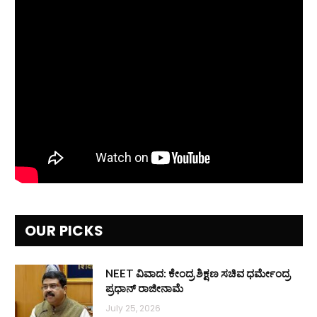
OUR PICKS
NEET ವಿವಾದ: ಕೇಂದ್ರ ಶಿಕ್ಷಣ ಸಚಿವ ಧರ್ಮೇಂದ್ರ
ಪ್ರಧಾನ್ ರಾಜೀನಾಮೆ
July 25, 2026