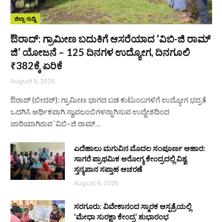
ಜಿಲ್ಲಾ ಸುದ್ದಿ
ಔರಾದ್: ಗ್ರಾಮೀಣ ಬದುಕಿಗೆ ಆಸರೆಯಾದ ‘ವಿಬಿ-ಜಿ ರಾಮ್
ಜಿ’ ಯೋಜನೆ – 125 ದಿನಗಳ ಉದ್ಯೋಗ, ದಿನಗೂಲಿ
₹382ಕ್ಕೆ ಏರಿಕೆ
August 6, 2026
ಔರಾದ್ (ಬೀದರ್): ಗ್ರಾಮೀಣ ಭಾಗದ ಬಡ ಕುಟುಂಬಗಳಿಗೆ ಉದ್ಯೋಗ ಭದ್ರತೆ
ಒದಗಿಸಿ ಆರ್ಥಿಕವಾಗಿ ಸ್ವಾವಲಂಬಿಗಳನ್ನಾಗಿಸುವ ಉದ್ದೇಶದಿಂದ
ಜಾರಿಯಾಗಿರುವ ‘ವಿಬಿ–ಜಿ ರಾಮ್…
ಎದೆಹಾಲು ಮಗುವಿನ ಮೊದಲ ಸಂಪೂರ್ಣ ಆಹಾರ:
ಸಾಗರೆ ಪ್ರಾಥಮಿಕ ಆರೋಗ್ಯ ಕೇಂದ್ರದಲ್ಲಿ ವಿಶ್ವ
ಸ್ತನ್ಯಪಾನ ಸಪ್ತಾಹ ಆಚರಣೆ
August 6, 2026
ಸರಗೂರು: ವಿವೇಕಾನಂದ ಸ್ಮಾರಕ ಆಸ್ಪತ್ರೆಯಲ್ಲಿ
‘ಮೇಧಾ ಸುರಕ್ಷಾ ಕೇಂದ್ರ’ ಶುಭಾರಂಭ