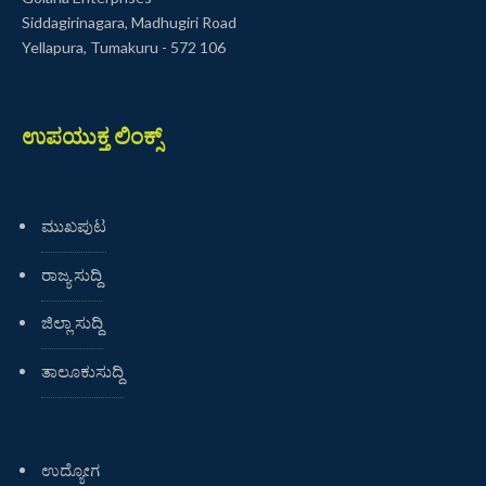
Siddagirinagara, Madhugiri Road
Yellapura, Tumakuru - 572 106
ಉಪಯುಕ್ತ ಲಿಂಕ್ಸ್
ಮುಖಪುಟ
ರಾಜ್ಯ ಸುದ್ದಿ
ಜಿಲ್ಲಾ ಸುದ್ದಿ
ತಾಲೂಕುಸುದ್ದಿ
ಉದ್ಯೋಗ