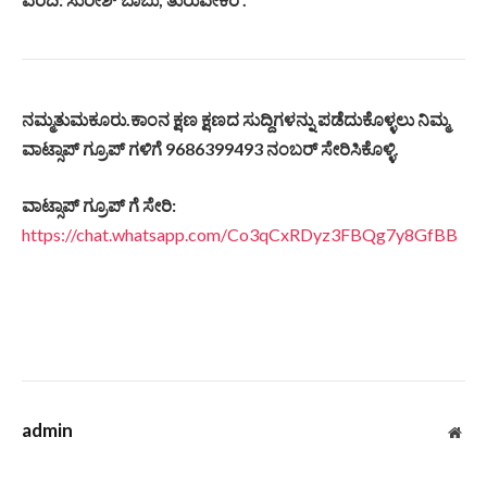
ನಮ್ಮತುಮಕೂರು.ಕಾಂನ ಕ್ಷಣ ಕ್ಷಣದ ಸುದ್ದಿಗಳನ್ನು ಪಡೆದುಕೊಳ್ಳಲು ನಿಮ್ಮ
ವಾಟ್ಸಾಪ್ ಗ್ರೂಪ್ ಗಳಿಗೆ 9686399493 ನಂಬರ್ ಸೇರಿಸಿಕೊಳ್ಳಿ.
ವಾಟ್ಸಾಪ್ ಗ್ರೂಪ್ ಗೆ ಸೇರಿ:
https://chat.whatsapp.com/Co3qCxRDyz3FBQg7y8GfBB
admin
Web