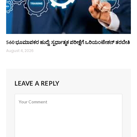
560 ಭೂಮಾಪಕರ ಹುದ್ದೆ: ಸ್ಪರ್ಧಾತ್ಮಕ ಪರೀಕ್ಷೆಗೆ ಒರಿಯಂಟೇಶನ್ ತರಬೇತಿ
August 4, 2026
LEAVE A REPLY