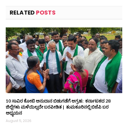
RELATED
POSTS
10 ಸಾವಿರ ಕೋಟಿ ಅನುದಾನ ಬಿಡುಗಡೆಗೆ ಆಗ್ರಹ: ಕರ್ನಾಟಕದ 28
ಜಿಲ್ಲೆಗಳು ಮಳೆಯಿಲ್ಲದೇ ಬರಪೀಡಿತ | ತುಮಕೂರಿನಲ್ಲಿ ಬಿಜೆಪಿ ಬರ
ಅಧ್ಯಯನ
August 5, 2026