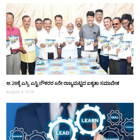
ಆ.28ಕ್ಕೆ ಎಸ್ಸಿ, ಎಸ್ಟಿ ನೌಕರರ 6ನೇ ರಾಜ್ಯಮಟ್ಟದ ಐಕ್ಯತಾ ಸಮಾವೇಶ
August 4, 2026