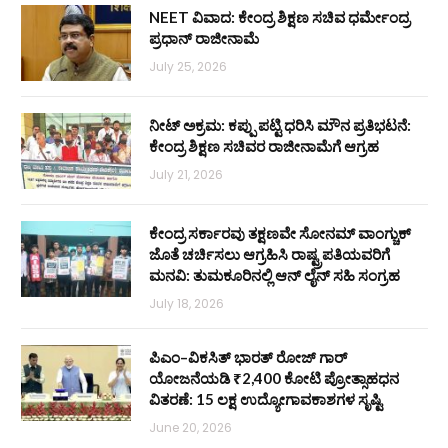
NEET ವಿವಾದ: ಕೇಂದ್ರ ಶಿಕ್ಷಣ ಸಚಿವ ಧರ್ಮೇಂದ್ರ
ಪ್ರಧಾನ್ ರಾಜೀನಾಮೆ
July 25, 2026
ನೀಟ್ ಅಕ್ರಮ: ಕಪ್ಪು ಪಟ್ಟಿ ಧರಿಸಿ ಮೌನ ಪ್ರತಿಭಟನೆ:
ಕೇಂದ್ರ ಶಿಕ್ಷಣ ಸಚಿವರ ರಾಜೀನಾಮೆಗೆ ಆಗ್ರಹ
July 21, 2026
ಕೇಂದ್ರ ಸರ್ಕಾರವು ತಕ್ಷಣವೇ ಸೋನಮ್ ವಾಂಗ್ಚುಕ್
ಜೊತೆ ಚರ್ಚಿಸಲು ಆಗ್ರಹಿಸಿ ರಾಷ್ಟ್ರಪತಿಯವರಿಗೆ
ಮನವಿ: ತುಮಕೂರಿನಲ್ಲಿ ಆನ್‌ ಲೈನ್ ಸಹಿ ಸಂಗ್ರಹ
July 18, 2026
ಪಿಎಂ–ವಿಕಸಿತ್ ಭಾರತ್ ರೋಜ್‌ ಗಾರ್
ಯೋಜನೆಯಡಿ ₹2,400 ಕೋಟಿ ಪ್ರೋತ್ಸಾಹಧನ
ವಿತರಣೆ: 15 ಲಕ್ಷ ಉದ್ಯೋಗಾವಕಾಶಗಳ ಸೃಷ್ಟಿ
June 20, 2026