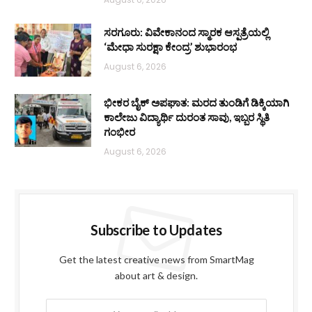
ಸರಗೂರು: ವಿವೇಕಾನಂದ ಸ್ಮಾರಕ ಆಸ್ಪತ್ರೆಯಲ್ಲಿ
‘ಮೇಧಾ ಸುರಕ್ಷಾ ಕೇಂದ್ರ’ ಶುಭಾರಂಭ
August 6, 2026
ಭೀಕರ ಬೈಕ್ ಅಪಘಾತ: ಮರದ ತುಂಡಿಗೆ ಡಿಕ್ಕಿಯಾಗಿ
ಕಾಲೇಜು ವಿದ್ಯಾರ್ಥಿ ದುರಂತ ಸಾವು, ಇಬ್ಬರ ಸ್ಥಿತಿ
ಗಂಭೀರ
August 6, 2026
Subscribe to Updates
Get the latest creative news from SmartMag
about art & design.