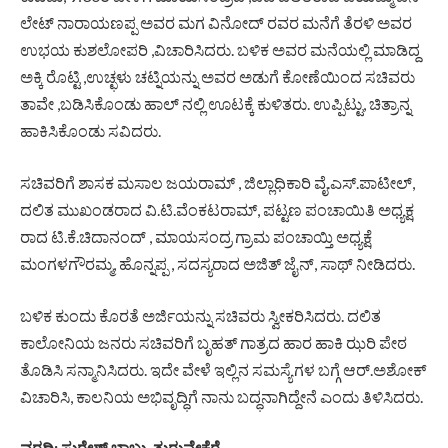
ಲೇಟ್ ನಾರಾಯಣಪ್ಪ ಅವರ ಮಗ ವಿನೋದ್ ರವರ ಮನೆಗೆ ತೆರಳಿ ಅವರ
ಉಭಯ ಕುಶಲೋಪರಿ ,ವಿಚಾರಿಸಿದರು. ಬಳಿಕ ಅವರ ಮನೆಯಲ್ಲಿ ಮಾಡಿದ್ದ
ಅಕ್ಕಿ ರೊಟ್ಟಿ ,ಉಚ್ಛಳು ಚಟ್ನಿಯನ್ನು ಅವರ ಅಡುಗೆ ಕೋಣೆಯಿಂದ ಸಚಿವರು
ತಾವೇ ,ಬಡಿಸಿಕೊಂಡು ಹಾಲ್ ನಲ್ಲಿ ಊಟಕ್ಕೆ ಕುಳಿತರು. ಉಪ್ಪಿಟ್ಟು, ಚಿತ್ರಾನ್ನ
ಹಾಕಿಸಿಕೊಂಡು ಸವಿದರು.
ಸಚಿವರಿಗೆ ಶಾಸಕ ಮಸಾಲ ಜಯರಾಮ್ , ಜಿಲ್ಲಾಧಿಕಾರಿ ವೈ.ಎಸ್.ಪಾಟೀಲ್,
ದಲಿತ ಮುಖಂಡರಾದ ವಿ.ಟಿ.ವೆಂಕಟರಾಮ್, ಪಟ್ಟಣ ಪಂಚಾಯಿತಿ ಅಧ್ಯಕ್ಷ
ರಾದ ಟಿ.ಕೆ.ಚಿದಾನಂದ್ , ಮಾಯಸಂದ್ರ ಗ್ರಾಮ ಪಂಚಾಯ್ತಿ ಅಧ್ಯಕ್ಷೆ
ಮಂಗಳಗೌರಮ್ಮ, ಹೊನ್ನಪ್ಪ , ಸದಸ್ಯರಾದ ಅಜಿತ್ ಜೈನ್, ಸಾಥ್ ನೀಡಿದರು.
ಬಳಿಕ ಕುಂದು ಕೊರತೆ ಅರ್ಜಿಯನ್ನು ಸಚಿವರು ಸ್ವೀಕರಿಸಿದರು. ದಲಿತ
ಕಾಲೋನಿಯ ಜನರು ಸಚಿವರಿಗೆ ಬೃಹತ್ ಗಾತ್ರದ ಹಾರ ಹಾಕಿ ಝರಿ ಪೇಠ
ತೊಡಿಸಿ ಸನ್ಮಾನಿಸಿದರು. ಇದೇ ವೇಳೆ ಇಲ್ಲಿನ ಸಮಸ್ಯೆಗಳ ಬಗ್ಗೆ ಆರ್.ಅಶೋಕ್
ವಿಚಾರಿಸಿ, ಕಾಲನಿಯ ಅಭಿವೃದ್ಧಿಗೆ ನಾನು ಬದ್ಧನಾಗಿದ್ದೇನೆ ಎಂದು ತಿಳಿಸಿದರು.
ವರದಿ: ಸುರೇಶ್ ಬಾಬು, ತುರುವೇಕೆರೆ .