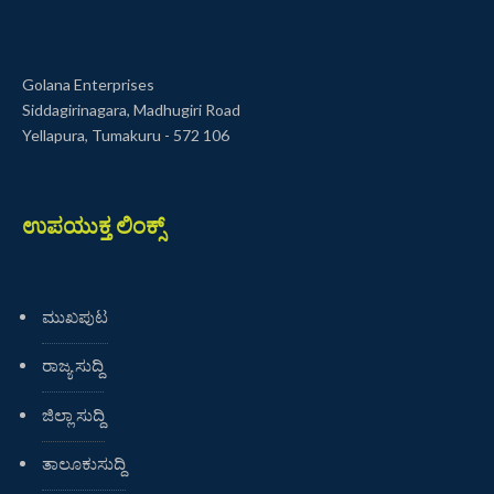
Golana Enterprises
Siddagirinagara, Madhugiri Road
Yellapura, Tumakuru - 572 106
ಉಪಯುಕ್ತ ಲಿಂಕ್ಸ್
ಮುಖಪುಟ
ರಾಜ್ಯ ಸುದ್ದಿ
ಜಿಲ್ಲಾ ಸುದ್ದಿ
ತಾಲೂಕುಸುದ್ದಿ