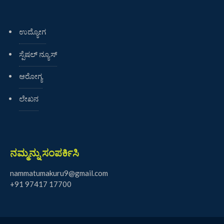
ಉದ್ಯೋಗ
ಸ್ಪೆಷಲ್ ನ್ಯೂಸ್
ಆರೋಗ್ಯ
ಲೇಖನ
ನಮ್ಮನ್ನು ಸಂಪರ್ಕಿಸಿ
nammatumakuru9@gmail.com
+91 97417 17700