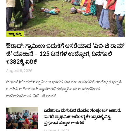
ಜಿಲ್ಲಾ ಸುದ್ದಿ
ಔರಾದ್: ಗ್ರಾಮೀಣ ಬದುಕಿಗೆ ಆಸರೆಯಾದ ‘ವಿಬಿ-ಜಿ ರಾಮ್
ಜಿ’ ಯೋಜನೆ – 125 ದಿನಗಳ ಉದ್ಯೋಗ, ದಿನಗೂಲಿ
₹382ಕ್ಕೆ ಏರಿಕೆ
August 6, 2026
ಔರಾದ್ (ಬೀದರ್): ಗ್ರಾಮೀಣ ಭಾಗದ ಬಡ ಕುಟುಂಬಗಳಿಗೆ ಉದ್ಯೋಗ ಭದ್ರತೆ
ಒದಗಿಸಿ ಆರ್ಥಿಕವಾಗಿ ಸ್ವಾವಲಂಬಿಗಳನ್ನಾಗಿಸುವ ಉದ್ದೇಶದಿಂದ
ಜಾರಿಯಾಗಿರುವ ‘ವಿಬಿ–ಜಿ ರಾಮ್…
ಎದೆಹಾಲು ಮಗುವಿನ ಮೊದಲ ಸಂಪೂರ್ಣ ಆಹಾರ:
ಸಾಗರೆ ಪ್ರಾಥಮಿಕ ಆರೋಗ್ಯ ಕೇಂದ್ರದಲ್ಲಿ ವಿಶ್ವ
ಸ್ತನ್ಯಪಾನ ಸಪ್ತಾಹ ಆಚರಣೆ
August 6, 2026