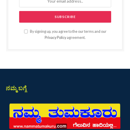
By signing up, you agree to the our terms and our
Privacy Policy
agreement.
ನಮ್ಮ ಬಗ್ಗೆ