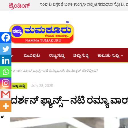
ಟ್ರೆಂಡಿಂಗ್
ಮುಖಪುಟ
ರಾಜ್ಯ ಸುದ್ದಿ
ಜಿಲ್ಲಾ ಸುದ್ದಿ
ತಾಲೂಕು ಸುದ್ದಿ
Home
»
ದರ್ಶನ್ ಫ್ಯಾನ್ಸ್—ನಟಿ ರಮ್ಯಾ ವಾರ್: ಪರಮೇಶ್ವರ್ ಹೇಳಿದ್ದೇನು?
July 28, 2025
ರಾಜ್ಯ ಸುದ್ದಿ
ದರ್ಶನ್ ಫ್ಯಾನ್ಸ್—ನಟಿ ರಮ್ಯಾ ವಾ