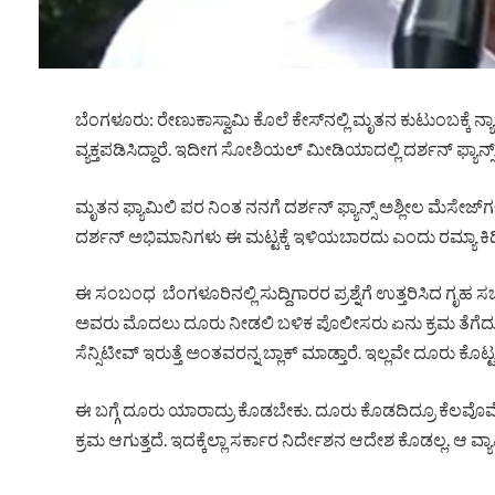
ಬೆಂಗಳೂರು: ರೇಣುಕಾಸ್ವಾಮಿ ಕೊಲೆ ಕೇಸ್​ನಲ್ಲಿ ಮೃತನ ಕುಟುಂಬಕ್ಕೆ ನ್
ವ್ಯಕ್ತಪಡಿಸಿದ್ದಾರೆ. ಇದೀಗ ಸೋಶಿಯಲ್ ಮೀಡಿಯಾದಲ್ಲಿ ದರ್ಶನ್ ಫ್ಯಾನ್
ಮೃತನ ಫ್ಯಾಮಿಲಿ ಪರ ನಿಂತ ನನಗೆ ದರ್ಶನ್​ ಫ್ಯಾನ್ಸ್ ಅಶ್ಲೀಲ ಮೆಸೇಜ್​​
ದರ್ಶನ್​ ಅಭಿಮಾನಿಗಳು ಈ ಮಟ್ಟಕ್ಕೆ ಇಳಿಯಬಾರದು ಎಂದು ರಮ್ಯಾ ಕಿಡಿಕ
ಈ ಸಂಬಂಧ ಬೆಂಗಳೂರಿನಲ್ಲಿ ಸುದ್ದಿಗಾರರ ಪ್ರಶ್ನೆಗೆ ಉತ್ತರಿಸಿದ ಗೃಹ ಸಚ
ಅವರು ಮೊದಲು ದೂರು ನೀಡಲಿ ಬಳಿಕ ಪೊಲೀಸರು ಏನು ಕ್ರಮ‌ ತೆಗೆದುಕೊಳ
ಸೆನ್ಸಿಟೀವ್ ಇರುತ್ತೆ ಅಂತವರನ್ನ ಬ್ಲಾಕ್ ಮಾಡ್ತಾರೆ. ಇಲ್ಲವೇ ದೂರು ಕೊಟ್ಟ
ಈ ಬಗ್ಗೆ ದೂರು ಯಾರಾದ್ರು ಕೊಡಬೇಕು. ದೂರು ಕೊಡದಿದ್ರೂ ಕೆಲವೊಮ್
ಕ್ರಮ ಆಗುತ್ತದೆ. ಇದಕ್ಕೆಲ್ಲಾ ಸರ್ಕಾರ ನಿರ್ದೇಶನ ಆದೇಶ ಕೊಡಲ್ಲ. ಆ ವ್