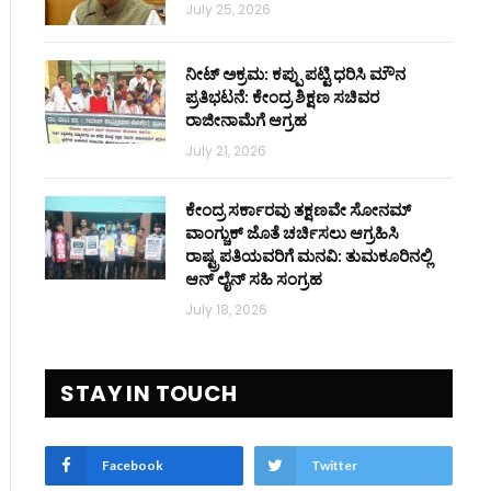
July 25, 2026
ನೀಟ್ ಅಕ್ರಮ: ಕಪ್ಪು ಪಟ್ಟಿ ಧರಿಸಿ ಮೌನ
ಪ್ರತಿಭಟನೆ: ಕೇಂದ್ರ ಶಿಕ್ಷಣ ಸಚಿವರ
ರಾಜೀನಾಮೆಗೆ ಆಗ್ರಹ
July 21, 2026
ಕೇಂದ್ರ ಸರ್ಕಾರವು ತಕ್ಷಣವೇ ಸೋನಮ್
ವಾಂಗ್ಚುಕ್ ಜೊತೆ ಚರ್ಚಿಸಲು ಆಗ್ರಹಿಸಿ
ರಾಷ್ಟ್ರಪತಿಯವರಿಗೆ ಮನವಿ: ತುಮಕೂರಿನಲ್ಲಿ
ಆನ್‌ ಲೈನ್ ಸಹಿ ಸಂಗ್ರಹ
July 18, 2026
STAY IN TOUCH
Facebook
Twitter