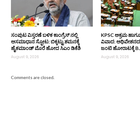
ಸಂಪುಟ ವಿಸ್ತರಣೆ ಬಳಿಕ ಕಾಂಗ್ರೆಸ್‌ ನಲ್ಲಿ
KPSC ಅಕ್ರಮ ಹಾಗೂ ಬ
ಅಸಮಾಧಾನ ಸ್ಫೋಟ: ಬಿಕ್ಕಟ್ಟು ಶಮನಕ್ಕೆ
ವಿವಾದ: ಅಧಿವೇಶನದಲ್ಲ
ಹೈಕಮಾಂಡ್‌ ಮೊರೆ ಹೋದ ಸಿಎಂ ಡಿಕೆಶಿ
ಜಂಟಿ ಹೋರಾಟಕ್ಕೆ BJ
August 9, 2026
August 9, 2026
Comments are closed.