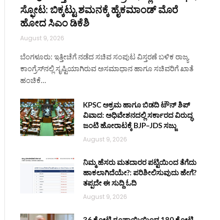
ಸ್ಫೋಟ: ಬಿಕ್ಕಟ್ಟು ಶಮನಕ್ಕೆ ಹೈಕಮಾಂಡ್‌ ಮೊರೆ
ಹೋದ ಸಿಎಂ ಡಿಕೆಶಿ
August 9, 2026
ಬೆಂಗಳೂರು: ಇತ್ತೀಚೆಗೆ ನಡೆದ ಸಚಿವ ಸಂಪುಟ ವಿಸ್ತರಣೆ ಬಳಿಕ ರಾಜ್ಯ
ಕಾಂಗ್ರೆಸ್‌ನಲ್ಲಿ ಸೃಷ್ಟಿಯಾಗಿರುವ ಅಸಮಾಧಾನ ಹಾಗೂ ಸಚಿವರಿಗೆ ಖಾತೆ
ಹಂಚಿಕೆ…
KPSC ಅಕ್ರಮ ಹಾಗೂ ಬಿಡದಿ ಟೌನ್‌ ಶಿಪ್
ವಿವಾದ: ಅಧಿವೇಶನದಲ್ಲಿ ಸರ್ಕಾರದ ವಿರುದ್ಧ
ಜಂಟಿ ಹೋರಾಟಕ್ಕೆ BJP–JDS ಸಜ್ಜು
August 9, 2026
ನಿಮ್ಮ ಹೆಸರು ಮತದಾರರ ಪಟ್ಟಿಯಿಂದ ತೆಗೆದು
ಹಾಕಲಾಗಿದೆಯೇ?: ಪರಿಶೀಲಿಸುವುದು ಹೇಗೆ?
ತಪ್ಪದೇ ಈ ಸುದ್ದಿ ಓದಿ
August 9, 2026
36 ಕೋಟಿ ರೂಪಾಯಿಯಿಂದ 180 ಕೋಟಿ