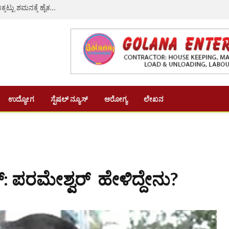
ಸಂಪುಟ ವಿಸ್ತರಣೆ ಬಳಿಕ ಕಾಂಗ್ರೆಸ್‌ ನಲ್ಲಿ ಅಸಮಾಧಾನ ಸ್ಫೋಟ: ಬಿಕ್ಕಟ್ಟು ಶಮನಕ್ಕೆ ಹೈಕಮಾಂಡ್‌ ಮೊರೆ ಹೋದ ಸಿಎಂ ಡಿಕೆಶಿ
ಉದ್ಯೋಗ
ಸ್ಪೆಷಲ್ ನ್ಯೂಸ್
ಆರೋಗ್ಯ
ಲೇಖನ
ರ್: ಪರಮೇಶ್ವರ್ ಹೇಳಿದ್ದೇನು?