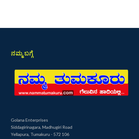
ನಮ್ಮ ಬಗ್ಗೆ
Golana Enterprises
Siddagirinagara, Madhugiri Road
Yellapura, Tumakuru - 572 106