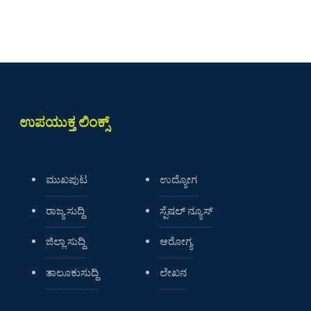
ಉಪಯುಕ್ತ ಲಿಂಕ್ಸ್
ಮುಖಪುಟ
ಉದ್ಯೋಗ
ರಾಜ್ಯ ಸುದ್ದಿ
ಸ್ಪೆಷಲ್ ನ್ಯೂಸ್
ಜಿಲ್ಲಾ ಸುದ್ದಿ
ಆರೋಗ್ಯ
ತಾಲೂಕುಸುದ್ದಿ
ಲೇಖನ