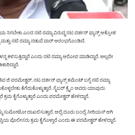
ಯಾಯ ಸಿಗಬೇಕು ಎಂದ ನಟಿ ರಮ್ಯಾ ವಿರುದ್ಧ ನಟ ದರ್ಶನ್ ಫ್ಯಾನ್ಸ್ ಆಕ್ರೋಶ
ಸ್​ ಮತ್ತು​ ನಟಿ ರಮ್ಯಾ ನಡುವೆ ವಾರ್ ಆರಂಭಗೊಂಡಿದೆ.
ಗಳನ್ನ ಕಳಿಸುತ್ತಿದ್ದಾರೆ ಎಂದು ನಟಿ ರಮ್ಯಾ ಆರೋಪ ಮಾಡಿದ್ದಾರೆ. ಅಲ್ಲದೇ
ಾರಿದ್ದಾರೆ.
ಿವ ಜಿ ಪರಮೇಶ್ವರ್, ನಟ ದರ್ಶನ್ ಫ್ಯಾನ್ಸ್ ಕಮೆಂಟ್ ಬಗ್ಗೆ ನಟಿ ರಮ್ಯಾ
್ಳಬೇಕು ತೆಗೆದುಕೊಳ್ಳುತ್ತಾರೆ. ಸೈಬರ್ ಕ್ರೈಂ ಅವರು ಯಾವುದು
ರೆ ಕ್ರಮ ಕೈಗೊಳ್ಳುತ್ತಾರೆ ಎಂದು ಪರಮೇಶ್ವರ್​ ಹೇಳಿದ್ದಾರೆ.
ಮೆ ಸುಮೋಟೋ ದಾಖಲಿಸುತ್ತಾರೆ. ಆದ್ರೆ ದೂರು ಬಂದ್ರೆ ಸೀರಿಯಸ್ ಆಗಿ
ಯಾಪ್ತಿಯ ಪೊಲೀಸರು ಕ್ರಮ ಕೈಗೊಳ್ತಾರೆ ಎಂದು ಈ ಪರಮೇಶ್ವರ್​ ಹೇಳಿದ್ದಾರೆ.