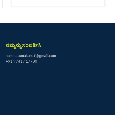
ನಮ್ಮನ್ನು ಸಂಪರ್ಕಿಸಿ
nammatumakuru9@gmail.com
+91 97417 17700