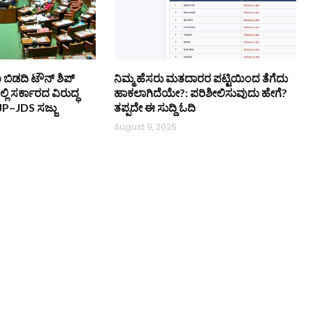
ಿಡದಿ ಟೌನ್‌ ಶಿಪ್
ನಿಮ್ಮ ಹೆಸರು ಮತದಾರರ ಪಟ್ಟಿಯಿಂದ ತೆಗೆದು
ಿ ಸರ್ಕಾರದ ವಿರುದ್ಧ
ಹಾಕಲಾಗಿದೆಯೇ?: ಪರಿಶೀಲಿಸುವುದು ಹೇಗೆ?
P–JDS ಸಜ್ಜು
ತಪ್ಪದೇ ಈ ಸುದ್ದಿ ಓದಿ
August 9, 2026