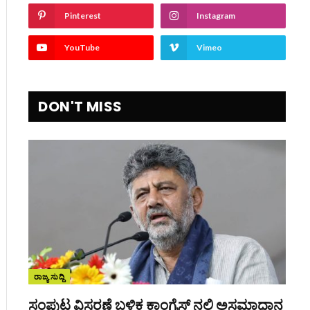
Pinterest
Instagram
YouTube
Vimeo
DON'T MISS
ite
ರಾಜ್ಯ ಸುದ್ದಿ
ಸಂಪುಟ ವಿಸ್ತರಣೆ ಬಳಿಕ ಕಾಂಗ್ರೆಸ್‌ ನಲ್ಲಿ ಅಸಮಾಧಾನ