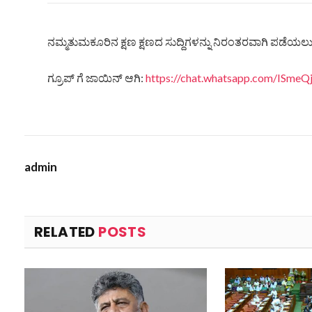
ನಮ್ಮತುಮಕೂರಿನ ಕ್ಷಣ ಕ್ಷಣದ ಸುದ್ದಿಗಳನ್ನು ನಿರಂತರವಾಗಿ ಪಡೆಯಲು ನ
ಗ್ರೂಪ್ ಗೆ ಜಾಯಿನ್ ಆಗಿ:
https://chat.whatsapp.com/ISm
admin
RELATED
POSTS