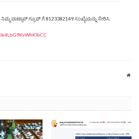
ಿಮ್ಮ ವಾಟ್ಸಾಪ್ ಗ್ರೂಪ್ ಗೆ 8123382149 ಸಂಖ್ಯೆಯನ್ನು ಸೇರಿಸಿ.
eQjik4LbG9KvWhKlbCC
Webs