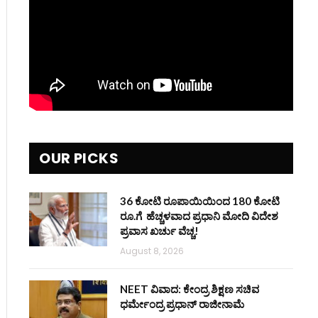
OUR PICKS
36 ಕೋಟಿ ರೂಪಾಯಿಯಿಂದ 180 ಕೋಟಿ
ರೂ.ಗೆ ಹೆಚ್ಚಳವಾದ ಪ್ರಧಾನಿ ಮೋದಿ ವಿದೇಶ
ಪ್ರವಾಸ ಖರ್ಚು ವೆಚ್ಚ!
August 8, 2026
NEET ವಿವಾದ: ಕೇಂದ್ರ ಶಿಕ್ಷಣ ಸಚಿವ
ಧರ್ಮೇಂದ್ರ ಪ್ರಧಾನ್ ರಾಜೀನಾಮೆ