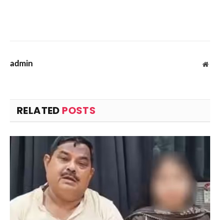
admin
Web
RELATED
POSTS