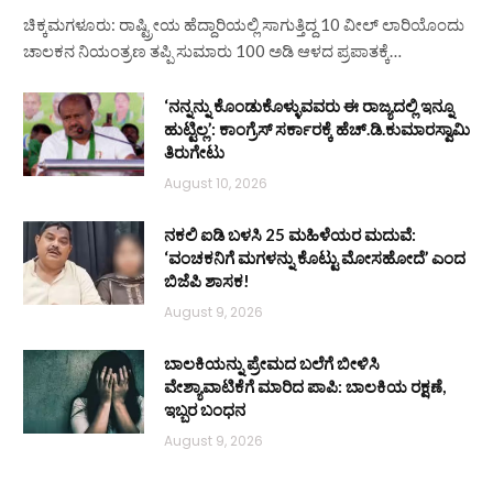
ಚಿಕ್ಕಮಗಳೂರು: ರಾಷ್ಟ್ರೀಯ ಹೆದ್ದಾರಿಯಲ್ಲಿ ಸಾಗುತ್ತಿದ್ದ 10 ವೀಲ್ ಲಾರಿಯೊಂದು
ಚಾಲಕನ ನಿಯಂತ್ರಣ ತಪ್ಪಿ ಸುಮಾರು 100 ಅಡಿ ಆಳದ ಪ್ರಪಾತಕ್ಕೆ…
‘ನನ್ನನ್ನು ಕೊಂಡುಕೊಳ್ಳುವವರು ಈ ರಾಜ್ಯದಲ್ಲಿ ಇನ್ನೂ
ಹುಟ್ಟಿಲ್ಲ’: ಕಾಂಗ್ರೆಸ್ ಸರ್ಕಾರಕ್ಕೆ ಹೆಚ್.ಡಿ.ಕುಮಾರಸ್ವಾಮಿ
ತಿರುಗೇಟು
August 10, 2026
ನಕಲಿ ಐಡಿ ಬಳಸಿ 25 ಮಹಿಳೆಯರ ಮದುವೆ:
‘ವಂಚಕನಿಗೆ ಮಗಳನ್ನು ಕೊಟ್ಟು ಮೋಸಹೋದೆ’ ಎಂದ
ಬಿಜೆಪಿ ಶಾಸಕ!
August 9, 2026
ಬಾಲಕಿಯನ್ನು ಪ್ರೇಮದ ಬಲೆಗೆ ಬೀಳಿಸಿ
ವೇಶ್ಯಾವಾಟಿಕೆಗೆ ಮಾರಿದ ಪಾಪಿ: ಬಾಲಕಿಯ ರಕ್ಷಣೆ,
ಇಬ್ಬರ ಬಂಧನ
August 9, 2026