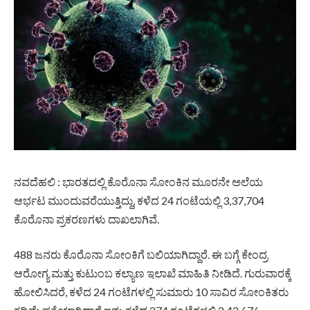
ನವದೆಹಲಿ : ಭಾರತದಲ್ಲಿ ಕೊರೊನಾ ಸೋಂಕಿನ ಮೂರನೇ ಅಲೆಯ
ಆರ್ಭಟ ಮುಂದುವರೆಯುತ್ತಿದ್ದು, ಕಳೆದ 24 ಗಂಟೆಯಲ್ಲಿ 3,37,704
ಕೊರೊನಾ ಪ್ರಕರಣಗಳು ದಾಖಲಾಗಿವೆ.
488 ಜನರು ಕೊರೊನಾ ಸೋಂಕಿಗೆ ಬಲಿಯಾಗಿದ್ದಾರೆ. ಈ ಬಗ್ಗೆ ಕೇಂದ್ರ
ಆರೋಗ್ಯ ಮತ್ತು ಕುಟುಂಬ ಕಲ್ಯಾಣ ಇಲಾಖೆ ಮಾಹಿತಿ ನೀಡಿದೆ. ಗುರುವಾರಕ್ಕೆ
ಹೋಲಿಸಿದರೆ, ಕಳೆದ 24 ಗಂಟೆಗಳಲ್ಲಿ ಸುಮಾರು 10 ಸಾವಿರ ಸೋಂಕಿತರು