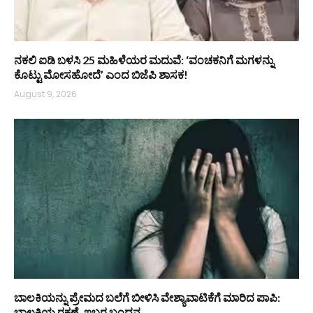
ನಕಲಿ ಐಡಿ ಬಳಸಿ 25 ಮಹಿಳೆಯರ ಮದುವೆ: ‘ವಂಚಕನಿಗೆ ಮಗಳನ್ನು
ಕೊಟ್ಟು ಮೋಸಹೋದೆ’ ಎಂದ ಬಿಜೆಪಿ ಶಾಸಕ!
August 9, 2026
ಬಾಲಕಿಯನ್ನು ಪ್ರೇಮದ ಬಲೆಗೆ ಬೀಳಿಸಿ ವೇಶ್ಯಾವಾಟಿಕೆಗೆ ಮಾರಿದ ಪಾಪಿ:
ಬಾಲಕಿಯ ರಕ್ಷಣೆ, ಇಬ್ಬರ ಬಂಧನ