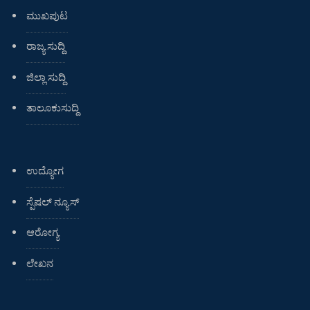
ಮುಖಪುಟ
ರಾಜ್ಯ ಸುದ್ದಿ
ಜಿಲ್ಲಾ ಸುದ್ದಿ
ತಾಲೂಕುಸುದ್ದಿ
ಉದ್ಯೋಗ
ಸ್ಪೆಷಲ್ ನ್ಯೂಸ್
ಆರೋಗ್ಯ
ಲೇಖನ