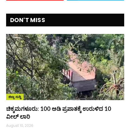
DON'T MISS
ಜಿಲ್ಲಾ ಸುದ್ದಿ
ಚಿಕ್ಕಮಗಳೂರು: 100 ಅಡಿ ಪ್ರಪಾತಕ್ಕೆ ಉರುಳಿದ 10
ವೀಲ್ ಲಾರಿ
August 10, 2026