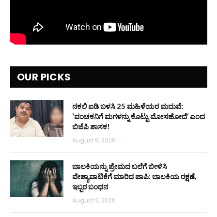
OUR PICKS
ನಕಲಿ ಐಡಿ ಬಳಸಿ 25 ಮಹಿಳೆಯರ ಮದುವೆ:
‘ವಂಚಕನಿಗೆ ಮಗಳನ್ನು ಕೊಟ್ಟು ಮೋಸಹೋದೆ’ ಎಂದ
ಬಿಜೆಪಿ ಶಾಸಕ!
August 9, 2026
ಬಾಲಕಿಯನ್ನು ಪ್ರೇಮದ ಬಲೆಗೆ ಬೀಳಿಸಿ
ವೇಶ್ಯಾವಾಟಿಕೆಗೆ ಮಾರಿದ ಪಾಪಿ: ಬಾಲಕಿಯ ರಕ್ಷಣೆ,
ಇಬ್ಬರ ಬಂಧನ
August 9, 2026