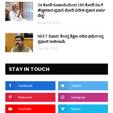
36 ಕೋಟಿ ರೂಪಾಯಿಯಿಂದ 180 ಕೋಟಿ ರೂ.ಗೆ
ಹೆಚ್ಚಳವಾದ ಪ್ರಧಾನಿ ಮೋದಿ ವಿದೇಶ ಪ್ರವಾಸ ಖರ್ಚು
ವೆಚ್ಚ!
August 8, 2026
NEET ವಿವಾದ: ಕೇಂದ್ರ ಶಿಕ್ಷಣ ಸಚಿವ ಧರ್ಮೇಂದ್ರ
ಪ್ರಧಾನ್ ರಾಜೀನಾಮೆ
July 25, 2026
STAY IN TOUCH
Facebook
Twitter
Pinterest
Instagram
YouTube
Vimeo