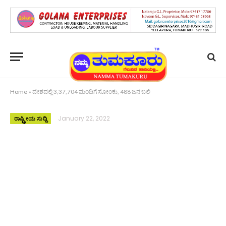
Home
»
ದೇಶದಲ್ಲಿ 3,37,704 ಮಂದಿಗೆ ಸೋಂಕು, 488 ಜನ ಬಲಿ
January 22, 2022
ರಾಷ್ಟ್ರೀಯ ಸುದ್ದಿ