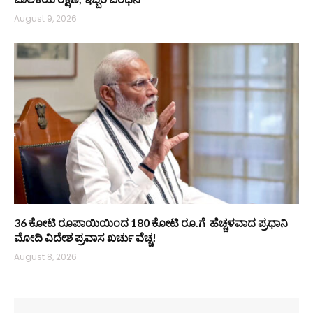
August 9, 2026
36 ಕೋಟಿ ರೂಪಾಯಿಯಿಂದ 180 ಕೋಟಿ ರೂ.ಗೆ ಹೆಚ್ಚಳವಾದ ಪ್ರಧಾನಿ
ಮೋದಿ ವಿದೇಶ ಪ್ರವಾಸ ಖರ್ಚು ವೆಚ್ಚ!
August 8, 2026