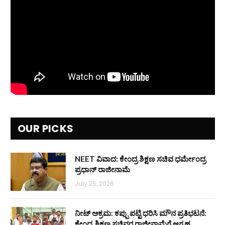
OUR PICKS
NEET ವಿವಾದ: ಕೇಂದ್ರ ಶಿಕ್ಷಣ ಸಚಿವ ಧರ್ಮೇಂದ್ರ
ಪ್ರಧಾನ್ ರಾಜೀನಾಮೆ
July 25, 2026
ನೀಟ್ ಅಕ್ರಮ: ಕಪ್ಪು ಪಟ್ಟಿ ಧರಿಸಿ ಮೌನ ಪ್ರತಿಭಟನೆ:
ಕೇಂದ್ರ ಶಿಕ್ಷಣ ಸಚಿವರ ರಾಜೀನಾಮೆಗೆ ಆಗ್ರಹ