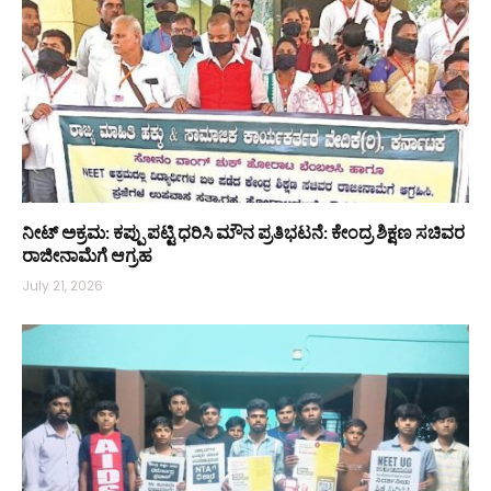
ನೀಟ್ ಅಕ್ರಮ: ಕಪ್ಪು ಪಟ್ಟಿ ಧರಿಸಿ ಮೌನ ಪ್ರತಿಭಟನೆ: ಕೇಂದ್ರ ಶಿಕ್ಷಣ ಸಚಿವರ
ರಾಜೀನಾಮೆಗೆ ಆಗ್ರಹ
July 21, 2026