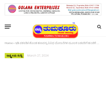
Home
»
ಇಡಿ ವಶಪಡಿಸಿಕೊಂಡ ಹಣವನ್ನು ವಿವಿಧ ಯೋಜನೆಗಳ ಮೂಲಕ ಬಡವರಿಗೆ ಹಂಚಿಕೆ: ಪ್ರಧಾನಿ ಮೋದಿ
March 27, 2024
ರಾಷ್ಟ್ರೀಯ ಸುದ್ದಿ