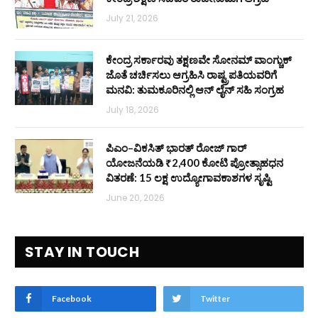
July 21, 2026
ಕೇಂದ್ರ ಸರ್ಕಾರವು ತಕ್ಷಣವೇ ಸೋನಮ್ ವಾಂಗ್ಚುಕ್
ಜೊತೆ ಚರ್ಚಿಸಲು ಆಗ್ರಹಿಸಿ ರಾಷ್ಟ್ರಪತಿಯವರಿಗೆ
ಮನವಿ: ತುಮಕೂರಿನಲ್ಲಿ ಆನ್‌ ಲೈನ್ ಸಹಿ ಸಂಗ್ರಹ
July 18, 2026
ಪಿಎಂ–ವಿಕಸಿತ್ ಭಾರತ್ ರೋಜ್‌ ಗಾರ್
ಯೋಜನೆಯಡಿ ₹2,400 ಕೋಟಿ ಪ್ರೋತ್ಸಾಹಧನ
ವಿತರಣೆ: 15 ಲಕ್ಷ ಉದ್ಯೋಗಾವಕಾಶಗಳ ಸೃಷ್ಟಿ
June 20, 2026
STAY IN TOUCH
Facebook
Twitter