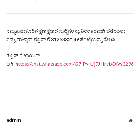
ನಮ್ಮತುಮಕೂರಿನ ಕ್ಷಣ ಕ್ಷಣದ ಸುದ್ದಿಗಳನ್ನು ನಿರಂತರವಾಗಿ ಪಡೆಯಲು
ನಿಮ್ಮ ವಾಟ್ಸಾಪ್ ಗ್ರೂಪ್ ಗೆ
8123382149
ಸಂಖ್ಯೆಯನ್ನು ಸೇರಿಸಿ.
ಗ್ರೂಪ್ ಗೆ ಜಾಯಿನ್
ಆಗಿ:
https://chat.whatsapp.com/G7IPvItJj7JHrybOIW3296
admin
Web