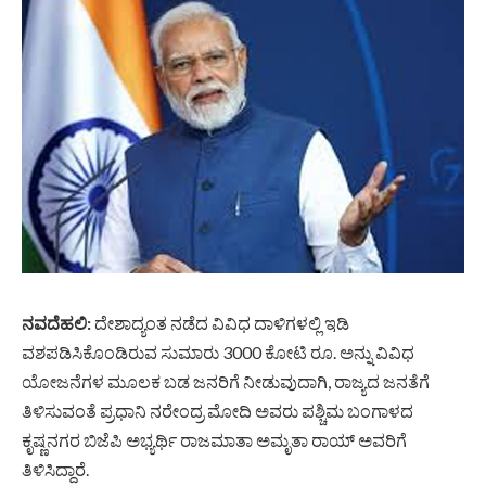
ನ
ವದೆಹಲಿ
:
ದೇಶಾದ್ಯಂತ ನಡೆದ ವಿವಿಧ ದಾಳಿಗಳಲ್ಲಿ ಇಡಿ
ವಶಪಡಿಸಿಕೊಂಡಿರುವ ಸುಮಾರು 3000 ಕೋಟಿ ರೂ. ಅನ್ನು ವಿವಿಧ
ಯೋಜನೆಗಳ ಮೂಲಕ ಬಡ ಜನರಿಗೆ ನೀಡುವುದಾಗಿ, ರಾಜ್ಯದ ಜನತೆಗೆ
ತಿಳಿಸುವಂತೆ ಪ್ರಧಾನಿ ನರೇಂದ್ರ ಮೋದಿ ಅವರು ಪಶ್ಚಿಮ ಬಂಗಾಳದ
ಕೃಷ್ಣನಗರ ಬಿಜೆಪಿ ಅಭ್ಯರ್ಥಿ ರಾಜಮಾತಾ ಅಮೃತಾ ರಾಯ್ ಅವರಿಗೆ
ತಿಳಿಸಿದ್ದಾರೆ.