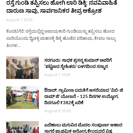
ರಸ್ತೆ ಗುಂಡಿ ತಪ್ಪಿಸಲು ಹೋಗಿ ಲಾರಿ ಡಿಕ್ಕಿ: ನವವಿವಾಹಿತೆ
ದಾರುಣ ಸಾವು, ಸಾರ್ವಜನಿಕರ ತೀವ್ರ ಆಕ್ರೋಶ
August 7, 2026
ಕೊರಟಗೆರೆ: ರಸ್ತೆಯಲ್ಲಿದ್ದ ಅಪಾಯಕಾರಿ ಗುಂಡಿಯನ್ನು ತಪ್ಪಿಸಲು ಹೋದ
ಲಾರಿಯೊಂದು ದ್ವಿಚಕ್ರ ವಾಹನಕ್ಕೆ ಡಿಕ್ಕಿ ಹೊಡೆದ ಪರಿಣಾಮ, ಕೇವಲ ನಾಲ್ಕು
ತಿಂಗಳ…
ಸರಗೂರು: ಸಾಧಕ ಪ್ರಸನ್ನ ಕುಮಾರ್ ಅವರಿಗೆ
‘ಪಟ್ಟಣದ ಸ್ನೇಹಿತರು’ ಬಳಗದಿಂದ ಸನ್ಮಾನ
August 7, 2026
ಔರಾದ್: ಗ್ರಾಮೀಣ ಬದುಕಿಗೆ ಆಸರೆಯಾದ ‘ವಿಬಿ-ಜಿ
ರಾಮ್ ಜಿ’ ಯೋಜನೆ – 125 ದಿನಗಳ ಉದ್ಯೋಗ,
ದಿನಗೂಲಿ ₹382ಕ್ಕೆ ಏರಿಕೆ
August 6, 2026
ಎದೆಹಾಲು ಮಗುವಿನ ಮೊದಲ ಸಂಪೂರ್ಣ ಆಹಾರ:
ಸಾಗರೆ ಪ್ರಾಥಮಿಕ ಆರೋಗ್ಯ ಕೇಂದ್ರದಲ್ಲಿ ವಿಶ್ವ