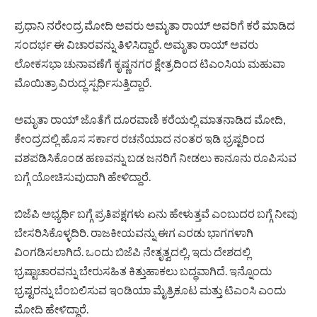
ಪ್ರಧಾನಿ ನರೇಂದ್ರ ಮೋದಿ ಅವರು ಅಮೃತಾ ರಾಯ್ ಅವರಿಗೆ ಕರೆ ಮಾಡಿದ
ಸಂದರ್ಭ ಈ ವಿಚಾರವನ್ನು ತಿಳಿಸಿದ್ದಾರೆ. ಅಮೃತಾ ರಾಯ್ ಅವರು
ಲೋಕಸಭಾ ಚುನಾವಣೆಗೆ ಕೃಷ್ಣನಗರ ಕ್ಷೇತ್ರದಿಂದ ಟಿಎಂಸಿಯ ಮಹುವಾ
ಮೊಯಿತ್ರಾ ವಿರುದ್ಧ ಸ್ಪರ್ಧಿಸುತ್ತಿದ್ದಾರೆ.
ಅಮೃತಾ ರಾಯ್ ಜೊತೆಗೆ ದೂರವಾಣಿ ಕರೆಯಲ್ಲಿ ಮಾತನಾಡಿದ ಮೋದಿ,
ಕೇಂದ್ರದಲ್ಲಿ ಹೊಸ ಸರ್ಕಾರ ರಚನೆಯಾದ ನಂತರ ಇಡಿ ಭ್ರಷ್ಟರಿಂದ
ವಶಪಡಿಸಿಕೊಂಡ ಹಣವನ್ನು ಬಡ ಜನರಿಗೆ ನೀಡಲು ಕಾನೂನು ರೂಪಿಸುವ
ಬಗ್ಗೆ ಯೋಚಿಸುವುದಾಗಿ ಹೇಳಿದ್ದಾರೆ.
ಬಿಜೆಪಿ ಅಭ್ಯರ್ಥಿ ಬಗ್ಗೆ ಪ್ರತಿಪಕ್ಷಗಳು ಏನು ಹೇಳುತ್ತವೆ ಎಂಬುದರ ಬಗ್ಗೆ ನೀವು
ಬೇಸರಿಸಿಕೊಳ್ಳದಿರಿ. ರಾಜಕೀಯವನ್ನು ಈಗ ಎರಡು ಭಾಗಗಳಾಗಿ
ವಿಂಗಡಿಸಲಾಗಿದೆ. ಒಂದು ಬಿಜೆಪಿ ನೇತೃತ್ವದಲ್ಲಿ, ಇದು ದೇಶದಲ್ಲಿ
ಭ್ರಷ್ಟಾಚಾರವನ್ನು ಬೇರುಸಹಿತ ಕಿತ್ತುಹಾಕಲು ಬದ್ಧವಾಗಿದೆ. ಇನ್ನೊಂದು
ಭ್ರಷ್ಟರನ್ನು ಬೆಂಬಲಿಸುವ ಇಂಡಿಯಾ ಮೈತ್ರಿಕೂಟ ಮತ್ತು ಟಿಎಂಸಿ ಎಂದು
ಮೋದಿ ಹೇಳಿದ್ದಾರೆ.