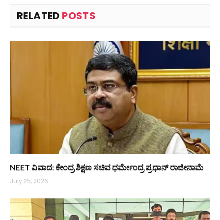
RELATED
POSTS
NEET ವಿವಾದ: ಕೇಂದ್ರ ಶಿಕ್ಷಣ ಸಚಿವ ಧರ್ಮೇಂದ್ರ ಪ್ರಧಾನ್ ರಾಜೀನಾಮೆ
July 25, 2026