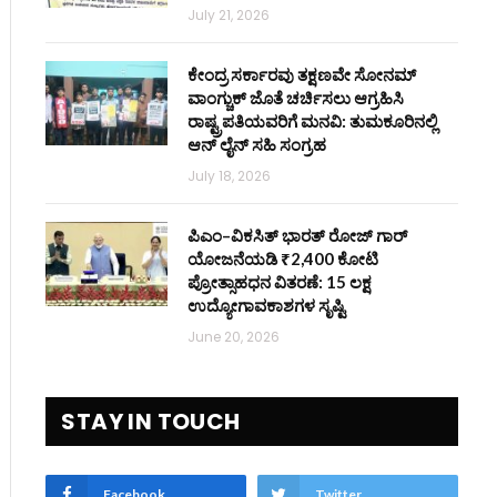
July 21, 2026
ಕೇಂದ್ರ ಸರ್ಕಾರವು ತಕ್ಷಣವೇ ಸೋನಮ್
ವಾಂಗ್ಚುಕ್ ಜೊತೆ ಚರ್ಚಿಸಲು ಆಗ್ರಹಿಸಿ
ರಾಷ್ಟ್ರಪತಿಯವರಿಗೆ ಮನವಿ: ತುಮಕೂರಿನಲ್ಲಿ
ಆನ್‌ ಲೈನ್ ಸಹಿ ಸಂಗ್ರಹ
July 18, 2026
ಪಿಎಂ–ವಿಕಸಿತ್ ಭಾರತ್ ರೋಜ್‌ ಗಾರ್
ಯೋಜನೆಯಡಿ ₹2,400 ಕೋಟಿ
ಪ್ರೋತ್ಸಾಹಧನ ವಿತರಣೆ: 15 ಲಕ್ಷ
ಉದ್ಯೋಗಾವಕಾಶಗಳ ಸೃಷ್ಟಿ
June 20, 2026
STAY IN TOUCH
Facebook
Twitter