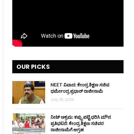
OUR PICKS
NEET ವಿವಾದ: ಕೇಂದ್ರ ಶಿಕ್ಷಣ ಸಚಿವ
ಧರ್ಮೇಂದ್ರ ಪ್ರಧಾನ್ ರಾಜೀನಾಮೆ
July 25, 2026
ನೀಟ್ ಅಕ್ರಮ: ಕಪ್ಪು ಪಟ್ಟಿ ಧರಿಸಿ ಮೌನ
ಪ್ರತಿಭಟನೆ: ಕೇಂದ್ರ ಶಿಕ್ಷಣ ಸಚಿವರ
ರಾಜೀನಾಮೆಗೆ ಆಗ್ರಹ