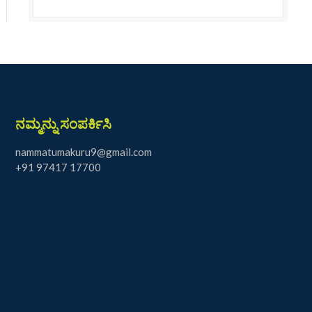
ನಮ್ಮನ್ನು ಸಂಪರ್ಕಿಸಿ
nammatumakuru9@gmail.com
+91 97417 17700