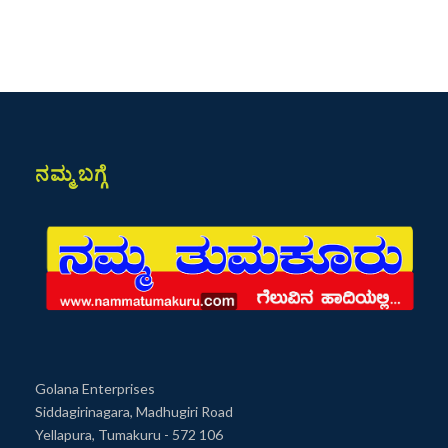
ನಮ್ಮ ಬಗ್ಗೆ
Golana Enterprises
Siddagirinagara, Madhugiri Road
Yellapura, Tumakuru - 572 106