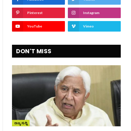
Pinterest
Instagram
YouTube
Vimeo
DON'T MISS
ite
ರಾಜ್ಯ ಸುದ್ದಿ