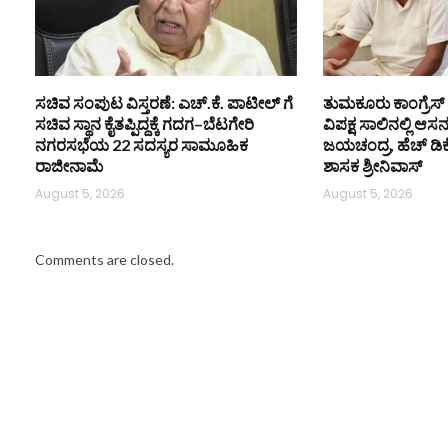
ಸಚಿವ ಸಂಪುಟ ವಿಸ್ತರಣೆ: ಎಚ್.ಕೆ. ಪಾಟೀಲ್ ಗೆ
ತುಮಕೂರು ಕಾಂಗ್ರೆಸ್ 
ಸಚಿವ ಸ್ಥಾನ ಕೈತಪ್ಪಿದ್ದಕ್ಕೆ ಗದಗ–ಬೆಟಗೇರಿ
ವಿಪಕ್ಷ ಸಾಲಿನಲ್ಲಿ ಆಸ
ನಗರಸಭೆಯ 22 ಸದಸ್ಯರ ಸಾಮೂಹಿಕ
ಜಯಚಂದ್ರ, ಹೆಚ್ ಡಿ
ರಾಜೀನಾಮೆ
ಶಾಸಕ ಶ್ರೀನಿವಾಸ್
August 5, 2026
August 5, 2026
Comments are closed.