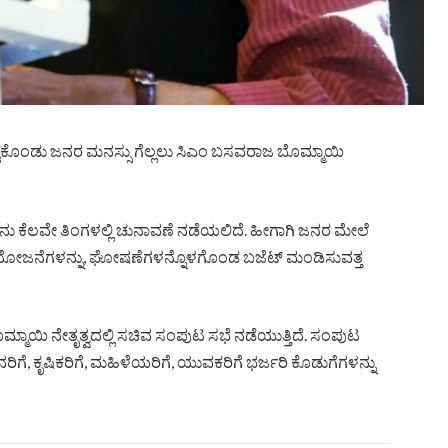
ಟ್ಟುಕೊಂಡು ಜನರ ಮನಸ್ಸು ಗೆಲ್ಲಲು ಸಿಎಂ ಬಸವರಾಜ ಬೊಮ್ಮಾಯಿ
ೇನು ಕೆಲವೇ ತಿಂಗಳಲ್ಲಿ ಚುನಾವಣೆ ನಡೆಯಲಿದೆ. ಹೀಗಾಗಿ ಜನರ ಮೇಲೆ
ರಿಯ ಯೋಜನೆಗಳನ್ನು, ಘೋಷಣೆಗಳನ್ನೊಳಗೊಂಡ ಬಜೆಟ್ ಮಂಡಿಸುವತ್ತ
ಮಾಯಿ ನೇತೃತ್ವದಲ್ಲಿ ಸಚಿವ ಸಂಪುಟ ಸಭೆ ನಡೆಯುತ್ತಿದೆ. ಸಂಪುಟ
 ಜನರಿಗೆ, ಕೃಷಿಕರಿಗೆ, ಮಹಿಳೆಯರಿಗೆ, ಯುವಕರಿಗೆ ಭರ್ಜರಿ ಕೊಡುಗೆಗಳನ್ನು