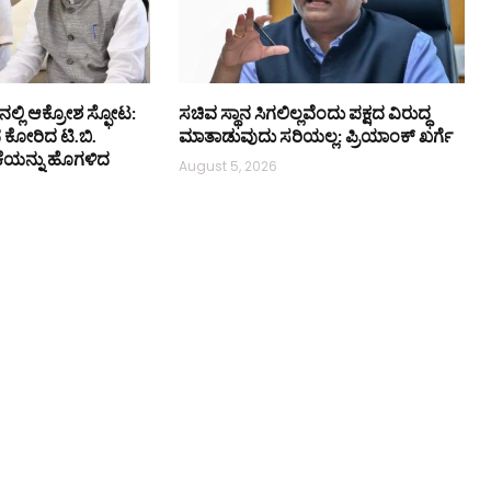
ನಲ್ಲಿ ಆಕ್ರೋಶ ಸ್ಫೋಟ:
ಸಚಿವ ಸ್ಥಾನ ಸಿಗಲಿಲ್ಲವೆಂದು ಪಕ್ಷದ ವಿರುದ್ಧ
ನ ಕೋರಿದ ಟಿ.ಬಿ.
ಮಾತಾಡುವುದು ಸರಿಯಲ್ಲ: ಪ್ರಿಯಾಂಕ್ ಖರ್ಗೆ
ಕೆಯನ್ನು ಹೊಗಳಿದ
August 5, 2026