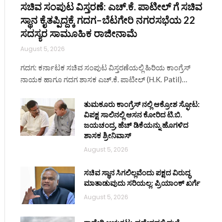
ಸಚಿವ ಸಂಪುಟ ವಿಸ್ತರಣೆ: ಎಚ್.ಕೆ. ಪಾಟೀಲ್ ಗೆ ಸಚಿವ
ಸ್ಥಾನ ಕೈತಪ್ಪಿದ್ದಕ್ಕೆ ಗದಗ–ಬೆಟಗೇರಿ ನಗರಸಭೆಯ 22
ಸದಸ್ಯರ ಸಾಮೂಹಿಕ ರಾಜೀನಾಮೆ
August 5, 2026
ಗದಗ: ಕರ್ನಾಟಕ ಸಚಿವ ಸಂಪುಟ ವಿಸ್ತರಣೆಯಲ್ಲಿ ಹಿರಿಯ ಕಾಂಗ್ರೆಸ್
ನಾಯಕ ಹಾಗೂ ಗದಗ ಶಾಸಕ ಎಚ್.ಕೆ. ಪಾಟೀಲ್ (H.K. Patil)…
ತುಮಕೂರು ಕಾಂಗ್ರೆಸ್ ನಲ್ಲಿ ಆಕ್ರೋಶ ಸ್ಫೋಟ:
ವಿಪಕ್ಷ ಸಾಲಿನಲ್ಲಿ ಆಸನ ಕೋರಿದ ಟಿ.ಬಿ.
ಜಯಚಂದ್ರ, ಹೆಚ್ ಡಿಕೆಯನ್ನು ಹೊಗಳಿದ
ಶಾಸಕ ಶ್ರೀನಿವಾಸ್
August 5, 2026
ಸಚಿವ ಸ್ಥಾನ ಸಿಗಲಿಲ್ಲವೆಂದು ಪಕ್ಷದ ವಿರುದ್ಧ
ಮಾತಾಡುವುದು ಸರಿಯಲ್ಲ: ಪ್ರಿಯಾಂಕ್ ಖರ್ಗೆ
August 5, 2026