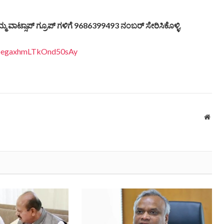
್ಮ ವಾಟ್ಸಾಪ್ ಗ್ರೂಪ್ ಗಳಿಗೆ 9686399493 ನಂಬರ್ ಸೇರಿಸಿಕೊಳ್ಳಿ.
EDpegaxhmLTkOnd50sAy
Webs