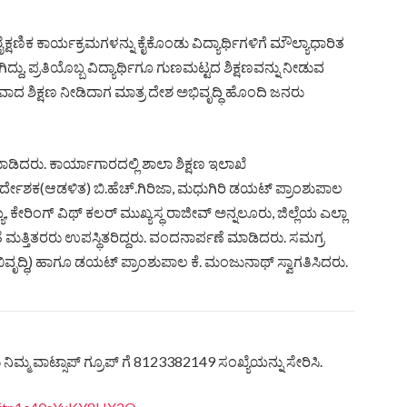
್ಷಣಿಕ ಕಾರ್ಯಕ್ರಮಗಳನ್ನು ಕೈಕೊಂಡು ವಿದ್ಯಾರ್ಥಿಗಳಿಗೆ ಮೌಲ್ಯಾಧಾರಿತ
ು, ಪ್ರತಿಯೊಬ್ಬ ವಿದ್ಯಾರ್ಥಿಗೂ ಗುಣಮಟ್ಟದ ಶಿಕ್ಷಣವನ್ನು ನೀಡುವ
ಥಿತವಾದ ಶಿಕ್ಷಣ ನೀಡಿದಾಗ ಮಾತ್ರ ದೇಶ ಅಭಿವೃದ್ಧಿ ಹೊಂದಿ ಜನರು
ಾಡಿದರು. ಕಾರ್ಯಾಗಾರದಲ್ಲಿ ಶಾಲಾ ಶಿಕ್ಷಣ ಇಲಾಖೆ
ೇಶಕ(ಆಡಳಿತ) ಬಿ.ಹೆಚ್.ಗಿರಿಜಾ, ಮಧುಗಿರಿ ಡಯಟ್ ಪ್ರಾಂಶುಪಾಲ
ಿಂಗ್ ವಿಥ್ ಕಲರ್ ಮುಖ್ಯಸ್ಥ ರಾಜೀವ್ ಅನ್ನಲೂರು, ಜಿಲ್ಲೆಯ ಎಲ್ಲಾ
ಂತೆ ಮತ್ತಿತರರು ಉಪಸ್ಥಿತರಿದ್ದರು. ವಂದನಾರ್ಪಣೆ ಮಾಡಿದರು. ಸಮಗ್ರ
ಿವೃದ್ಧಿ) ಹಾಗೂ ಡಯಟ್ ಪ್ರಾಂಶುಪಾಲ ಕೆ. ಮಂಜುನಾಥ್ ಸ್ವಾಗತಿಸಿದರು.
ಿಮ್ಮ ವಾಟ್ಸಾಪ್ ಗ್ರೂಪ್ ಗೆ 8123382149 ಸಂಖ್ಯೆಯನ್ನು ಸೇರಿಸಿ.