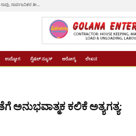
ರಸ್ತೆ ಗುಂಡಿ ತಪ್ಪಿಸಲು ಹೋಗಿ ಲಾರಿ ಡಿಕ್ಕಿ: ನವವಿವಾಹಿತೆ ದಾರುಣ ಸಾವು, ಸಾರ್ವಜನಿಕರ ತೀವ್ರ ಆಕ್ರೋಶ
ಉದ್ಯೋಗ
ಸ್ಪೆಷಲ್ ನ್ಯೂಸ್
ಆರೋಗ್ಯ
ಲೇಖನ
ತೆಗೆ ಅನುಭವಾತ್ಮಕ ಕಲಿಕೆ ಅತ್ಯಗತ್ಯ: