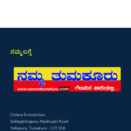
ನಮ್ಮ ಬಗ್ಗೆ
Golana Enterprises
Siddagirinagara, Madhugiri Road
Yellapura, Tumakuru - 572 106