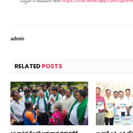
ಗ್ರೂಪ್ ಗೆ ಜಾಯಿನ್ ಆಗಿ:
https://chat.whatsapp.com/Gp0
admin
RELATED
POSTS