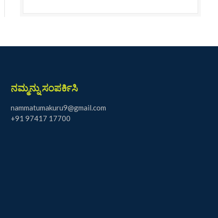
ನಮ್ಮನ್ನು ಸಂಪರ್ಕಿಸಿ
nammatumakuru9@gmail.com
+91 97417 17700