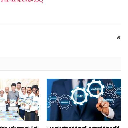
Feftn1c40sYuKY8HX2Q
Webs