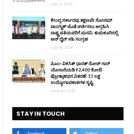
July 21, 2026
ಕೇಂದ್ರ ಸರ್ಕಾರವು ತಕ್ಷಣವೇ ಸೋನಮ್
ವಾಂಗ್ಚುಕ್ ಜೊತೆ ಚರ್ಚಿಸಲು ಆಗ್ರಹಿಸಿ
ರಾಷ್ಟ್ರಪತಿಯವರಿಗೆ ಮನವಿ: ತುಮಕೂರಿನಲ್ಲಿ
ಆನ್‌ ಲೈನ್ ಸಹಿ ಸಂಗ್ರಹ
July 18, 2026
ಪಿಎಂ–ವಿಕಸಿತ್ ಭಾರತ್ ರೋಜ್‌ ಗಾರ್
ಯೋಜನೆಯಡಿ ₹2,400 ಕೋಟಿ
ಪ್ರೋತ್ಸಾಹಧನ ವಿತರಣೆ: 15 ಲಕ್ಷ
ಉದ್ಯೋಗಾವಕಾಶಗಳ ಸೃಷ್ಟಿ
June 20, 2026
STAY IN TOUCH
Facebook
Twitter