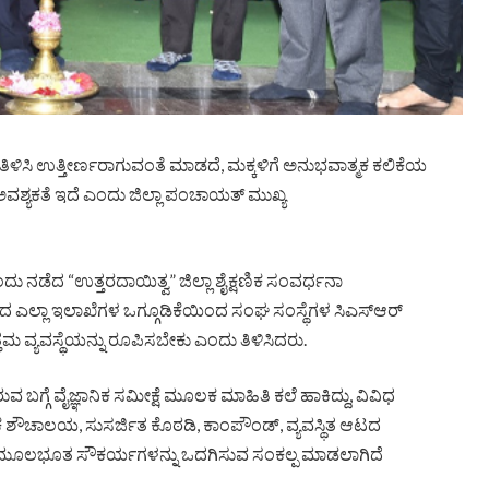
ತಿಳಿಸಿ ಉತ್ತೀರ್ಣರಾಗುವಂತೆ ಮಾಡದೆ, ಮಕ್ಕಳಿಗೆ ಅನುಭವಾತ್ಮಕ ಕಲಿಕೆಯ
ಶ್ಯಕತೆ ಇದೆ ಎಂದು ಜಿಲ್ಲಾ ಪಂಚಾಯತ್ ಮುಖ್ಯ
ು ನಡೆದ “ಉತ್ತರದಾಯಿತ್ವ” ಜಿಲ್ಲಾ ಶೈಕ್ಷಣಿಕ ಸಂವರ್ಧನಾ
 ಎಲ್ಲಾ ಇಲಾಖೆಗಳ ಒಗ್ಗೂಡಿಕೆಯಿಂದ ಸಂಘ ಸಂಸ್ಥೆಗಳ ಸಿಎಸ್‌ಆರ್
 ವ್ಯವಸ್ಥೆಯನ್ನು ರೂಪಿಸಬೇಕು ಎಂದು ತಿಳಿಸಿದರು.
್ಗೆ ವೈಜ್ಞಾನಿಕ ಸಮೀಕ್ಷೆ ಮೂಲಕ ಮಾಹಿತಿ ಕಲೆ ಹಾಕಿದ್ದು, ವಿವಿಧ
್ಮಕ ಶೌಚಾಲಯ, ಸುಸರ್ಜಿತ ಕೊಠಡಿ, ಕಾಂಪೌಂಡ್, ವ್ಯವಸ್ಥಿತ ಆಟದ
ತಿತರ ಮೂಲಭೂತ ಸೌಕರ್ಯಗಳನ್ನು ಒದಗಿಸುವ ಸಂಕಲ್ಪ ಮಾಡಲಾಗಿದೆ