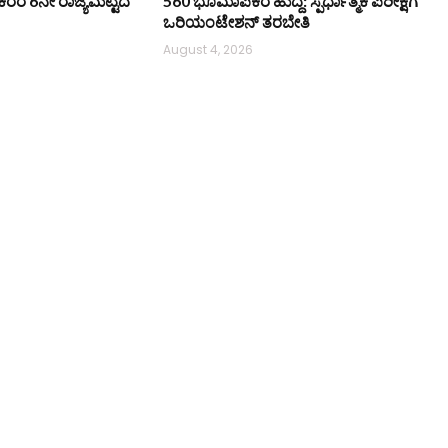
ಿ ನೌಕರರ 6ನೇ ರಾಜ್ಯಮಟ್ಟದ
560 ಭೂಮಾಪಕರ ಹುದ್ದೆ: ಸ್ಪರ್ಧಾತ್ಮಕ ಪರೀಕ್ಷೆಗೆ
ಒರಿಯಂಟೇಶನ್ ತರಬೇತಿ
August 4, 2026