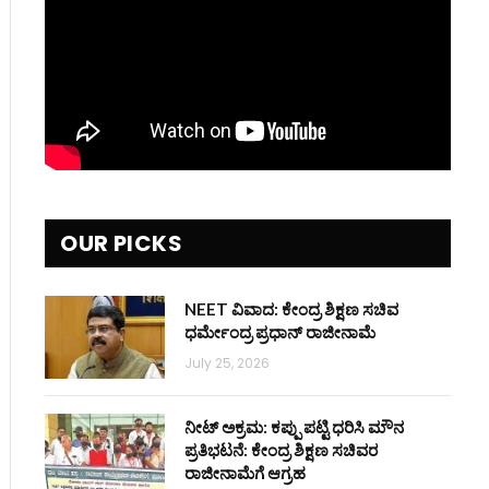
OUR PICKS
NEET ವಿವಾದ: ಕೇಂದ್ರ ಶಿಕ್ಷಣ ಸಚಿವ
ಧರ್ಮೇಂದ್ರ ಪ್ರಧಾನ್ ರಾಜೀನಾಮೆ
July 25, 2026
ನೀಟ್ ಅಕ್ರಮ: ಕಪ್ಪು ಪಟ್ಟಿ ಧರಿಸಿ ಮೌನ
ಪ್ರತಿಭಟನೆ: ಕೇಂದ್ರ ಶಿಕ್ಷಣ ಸಚಿವರ
ರಾಜೀನಾಮೆಗೆ ಆಗ್ರಹ