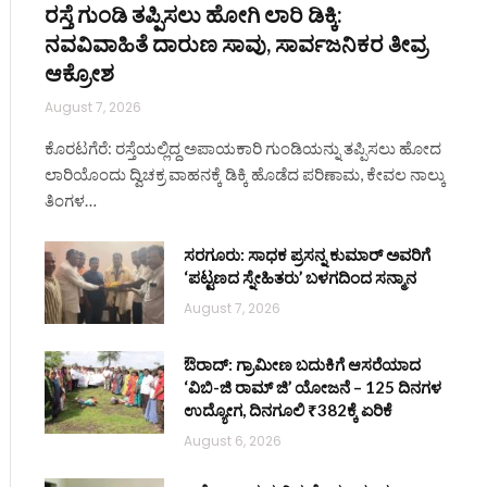
ರಸ್ತೆ ಗುಂಡಿ ತಪ್ಪಿಸಲು ಹೋಗಿ ಲಾರಿ ಡಿಕ್ಕಿ:
ನವವಿವಾಹಿತೆ ದಾರುಣ ಸಾವು, ಸಾರ್ವಜನಿಕರ ತೀವ್ರ
ಆಕ್ರೋಶ
August 7, 2026
ite
ಕೊರಟಗೆರೆ: ರಸ್ತೆಯಲ್ಲಿದ್ದ ಅಪಾಯಕಾರಿ ಗುಂಡಿಯನ್ನು ತಪ್ಪಿಸಲು ಹೋದ
ಲಾರಿಯೊಂದು ದ್ವಿಚಕ್ರ ವಾಹನಕ್ಕೆ ಡಿಕ್ಕಿ ಹೊಡೆದ ಪರಿಣಾಮ, ಕೇವಲ ನಾಲ್ಕು
ತಿಂಗಳ…
ಸರಗೂರು: ಸಾಧಕ ಪ್ರಸನ್ನ ಕುಮಾರ್ ಅವರಿಗೆ
‘ಪಟ್ಟಣದ ಸ್ನೇಹಿತರು’ ಬಳಗದಿಂದ ಸನ್ಮಾನ
August 7, 2026
ಔರಾದ್: ಗ್ರಾಮೀಣ ಬದುಕಿಗೆ ಆಸರೆಯಾದ
‘ವಿಬಿ-ಜಿ ರಾಮ್ ಜಿ’ ಯೋಜನೆ – 125 ದಿನಗಳ
ಉದ್ಯೋಗ, ದಿನಗೂಲಿ ₹382ಕ್ಕೆ ಏರಿಕೆ
August 6, 2026