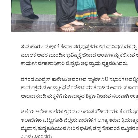
ತುಮಕೂರು: ಮಕ್ಕಳಿಗೆ ಕೇವಲ ಪಠ್ಯ ಪುಸ್ತಕಗಳಲ್ಲಿರುವ ವಿಷಯಗಳನ್ನು 
ಮೂಲಕ ಅವರ ಮುಂದಿನ ಭವಿಷ್ಯಕ್ಕೆ ಬೇಕಾದ ಅಂಶಗಳನ್ನು ಕಲಿಸುವ ಅವ
ಕಾರ್ಯನಿರ್ವಹಣಾಧಿಕಾರಿ ಜಿ.ಪ್ರಭು ಅಭಿಪ್ರಾಯ ವ್ಯಕ್ತಪಡಿಸಿದರು.
ನಗರದ ಎಂಪ್ರೆಸ್ ಕಾಲೇಜು ಆವರಣದ ಸ್ಮಾರ್ಟ್ ಸಿಟಿ ಸಭಾಂಗಣದಲ್ಲಿಂದ
ಕಾರ್ಯಕ್ರಮದ ಉದ್ಘಾಟನೆ ನೆರವೇರಿಸಿ ಮಾತನಾಡಿದ ಅವರು, ಸರ್ಕಾರದ
ಅನುದಾನದಡಿ ಮಕ್ಕಳಿಗೆ ಗುಣಮಟ್ಟದ ಶಿಕ್ಷಣ ನೀಡುವ ಸಲುವಾಗಿ ಉತ್ತಮ
ಜಿಲ್ಲೆಯ ಅನೇಕ ಶಾಲೆಗಳಲ್ಲಿನ ಮೂಲಭೂತ ಸೌಕರ್ಯಗಳ ಕೊರತೆ ಇರುವ ಬಗ
ಇಲಾಖೆಗಳು ಒಟ್ಟುಗೂಡಿ ಜಿಲ್ಲೆಯ ಶಾಲೆಗಳಿಗೆ ಅಗತ್ಯ ಇರುವ ಕ್ರಿಯಾತ
ಮೈದಾನ, ಶುದ್ಧ ಕುಡಿಯುವ ನೀರಿನ ಘಟಕ, ಡೆಸ್ಕ್ ಸೇರಿದಂತೆ ಮತ್
ಎಂದು ತಿಳಿಸಿದರು.