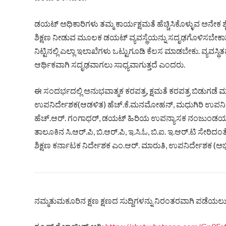
ಡಯಟ್ ಅಧಿಕಾರಿಗಳು ತಮ್ಮ ಕಾರ್ಯಕ್ಷಮತೆ ಹೆಚ್ಚಿಸಿಕೊಳ್ಳುವ ಅನೇಕ ಶೈಕ
ಶಿಕ್ಷಣ ನೀಡುವ ಮೂಲಕ ಡಯಟ್ ವ್ಯವಸ್ಥೆಯನ್ನು ಸದೃಢಗೊಳಿಸಬೇಕಾಗಿದ್ದ
ನಿಟ್ಟಿನಲ್ಲಿ ಎಲ್ಲಾ ಇಲಾಖೆಗಳು ಒಟ್ಟುಗೂಡಿ ಕೆಲಸ ಮಾಡಬೇಕು. ವ್ಯವಸ್
ಆರ್ಥಿಕವಾಗಿ ಸದೃಢವಾಗಲು ಸಾಧ್ಯವಾಗುತ್ತದೆ ಎಂದರು.
ಈ ಸಂದರ್ಭದಲ್ಲಿ ಅನುಭವಾತ್ಮಕ ಕರಪತ್ರ, ಕ್ಷಮತೆ ಕರಪತ್ರ ಬಿಡುಗಡೆ ಮ
ಉಪನಿರ್ದೇಶಕ(ಆಡಳಿತ) ಹೆಚ್.ಕೆ.ಮನಮೋಹನ್, ಮಧುಗಿರಿ ಉಪನಿರ್ದ
ಹೆಚ್.ಆರ್. ಗಂಗಾಧರ್, ಡಯಟ್ ಹಿರಿಯ ಉಪನ್ಯಾಸಕ ನಂಜುಂಡಯ್ಯ, ಕೇರ
ತಾಲೂಕಿನ ಸಿ.ಆರ್.ಪಿ, ಬಿ.ಆರ್.ಪಿ, ಇ.ಸಿ.ಓ, ಬಿ.ಐ. ಇ.ಆರ್.ಟಿ ಸೇರಿದ
ಶಿಕ್ಷಣ ಕರ್ನಾಟಕ ನಿರ್ದೇಶಕ ಎಂ.ಆರ್. ಮಾರುತಿ, ಉಪನಿರ್ದೇಶಕ (ಅಭ
ನಮ್ಮತುಮಕೂರಿನ ಕ್ಷಣ ಕ್ಷಣದ ಸುದ್ದಿಗಳನ್ನು ನಿರಂತರವಾಗಿ ಪಡೆಯಲು ನ