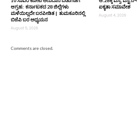
10 ಸಾವಿರ ಕೋಟಿ ಅನುದಾನ ಬಿಡುಗಡೆಗೆ
ಆ.28ಕ್ಕೆ ಎಸ್ಸಿ, ಎಸ್ಟ
ಆಗ್ರಹ: ಕರ್ನಾಟಕದ 28 ಜಿಲ್ಲೆಗಳು
ಐಕ್ಯತಾ ಸಮಾವೇಶ
ಮಳೆಯಿಲ್ಲದೇ ಬರಪೀಡಿತ | ತುಮಕೂರಿನಲ್ಲಿ
August 4, 2026
ಬಿಜೆಪಿ ಬರ ಅಧ್ಯಯನ
August 5, 2026
Comments are closed.