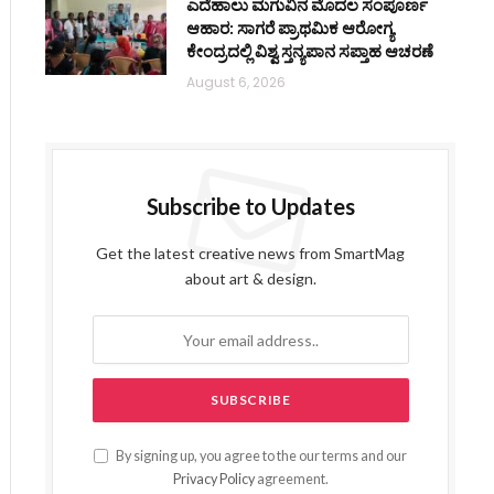
ಎದೆಹಾಲು ಮಗುವಿನ ಮೊದಲ ಸಂಪೂರ್ಣ
ಆಹಾರ: ಸಾಗರೆ ಪ್ರಾಥಮಿಕ ಆರೋಗ್ಯ
ಕೇಂದ್ರದಲ್ಲಿ ವಿಶ್ವ ಸ್ತನ್ಯಪಾನ ಸಪ್ತಾಹ ಆಚರಣೆ
August 6, 2026
Subscribe to Updates
Get the latest creative news from SmartMag
about art & design.
By signing up, you agree to the our terms and our
Privacy Policy
agreement.