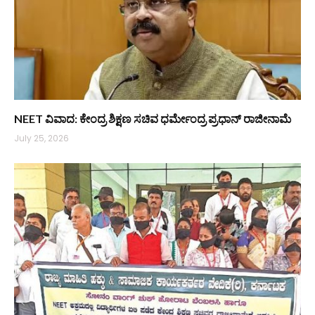
NEET ವಿವಾದ: ಕೇಂದ್ರ ಶಿಕ್ಷಣ ಸಚಿವ ಧರ್ಮೇಂದ್ರ ಪ್ರಧಾನ್ ರಾಜೀನಾಮೆ
July 25, 2026