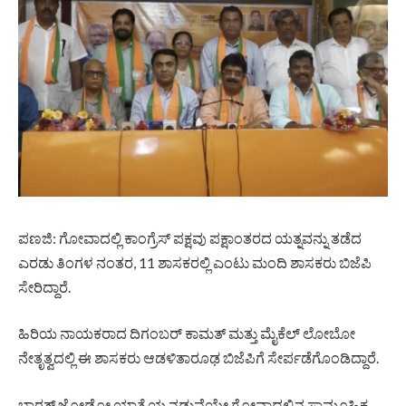
ಪಣಜಿ: ಗೋವಾದಲ್ಲಿ ಕಾಂಗ್ರೆಸ್ ಪಕ್ಷವು ಪಕ್ಷಾಂತರದ ಯತ್ನವನ್ನು ತಡೆದ
ಎರಡು ತಿಂಗಳ ನಂತರ, 11 ಶಾಸಕರಲ್ಲಿ ಎಂಟು ಮಂದಿ ಶಾಸಕರು ಬಿಜೆಪಿ
ಸೇರಿದ್ದಾರೆ.
ಹಿರಿಯ ನಾಯಕರಾದ ದಿಗಂಬರ್ ಕಾಮತ್ ಮತ್ತು ಮೈಕೆಲ್ ಲೋಬೋ
ನೇತೃತ್ವದಲ್ಲಿ ಈ ಶಾಸಕರು ಆಡಳಿತಾರೂಢ ಬಿಜೆಪಿಗೆ ಸೇರ್ಪಡೆಗೊಂಡಿದ್ದಾರೆ.
ಭಾರತ್ ಜೋಡೋ ಯಾತ್ರೆಯ ನಡುವೆಯೇ ಗೋವಾದಲ್ಲಿನ ಸಾಮೂಹಿಕ