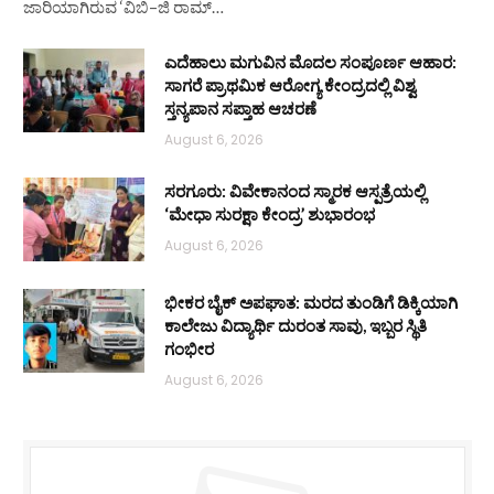
ಜಾರಿಯಾಗಿರುವ ‘ವಿಬಿ–ಜಿ ರಾಮ್…
ಎದೆಹಾಲು ಮಗುವಿನ ಮೊದಲ ಸಂಪೂರ್ಣ ಆಹಾರ:
ಸಾಗರೆ ಪ್ರಾಥಮಿಕ ಆರೋಗ್ಯ ಕೇಂದ್ರದಲ್ಲಿ ವಿಶ್ವ
ಸ್ತನ್ಯಪಾನ ಸಪ್ತಾಹ ಆಚರಣೆ
August 6, 2026
ಸರಗೂರು: ವಿವೇಕಾನಂದ ಸ್ಮಾರಕ ಆಸ್ಪತ್ರೆಯಲ್ಲಿ
‘ಮೇಧಾ ಸುರಕ್ಷಾ ಕೇಂದ್ರ’ ಶುಭಾರಂಭ
August 6, 2026
ಭೀಕರ ಬೈಕ್ ಅಪಘಾತ: ಮರದ ತುಂಡಿಗೆ ಡಿಕ್ಕಿಯಾಗಿ
ಕಾಲೇಜು ವಿದ್ಯಾರ್ಥಿ ದುರಂತ ಸಾವು, ಇಬ್ಬರ ಸ್ಥಿತಿ
ಗಂಭೀರ
August 6, 2026