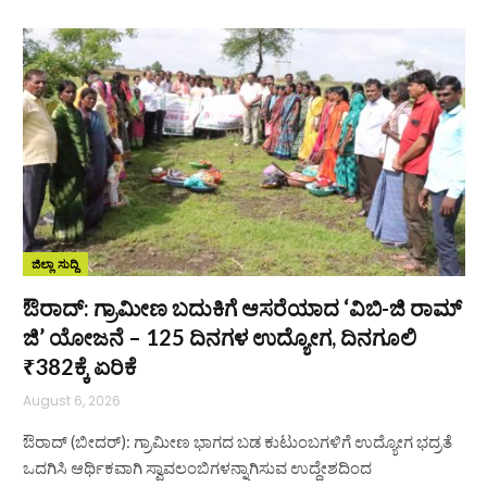
ಜಿಲ್ಲಾ ಸುದ್ದಿ
ಔರಾದ್: ಗ್ರಾಮೀಣ ಬದುಕಿಗೆ ಆಸರೆಯಾದ ‘ವಿಬಿ-ಜಿ ರಾಮ್
ಜಿ’ ಯೋಜನೆ – 125 ದಿನಗಳ ಉದ್ಯೋಗ, ದಿನಗೂಲಿ
₹382ಕ್ಕೆ ಏರಿಕೆ
August 6, 2026
ಔರಾದ್ (ಬೀದರ್): ಗ್ರಾಮೀಣ ಭಾಗದ ಬಡ ಕುಟುಂಬಗಳಿಗೆ ಉದ್ಯೋಗ ಭದ್ರತೆ
ಒದಗಿಸಿ ಆರ್ಥಿಕವಾಗಿ ಸ್ವಾವಲಂಬಿಗಳನ್ನಾಗಿಸುವ ಉದ್ದೇಶದಿಂದ