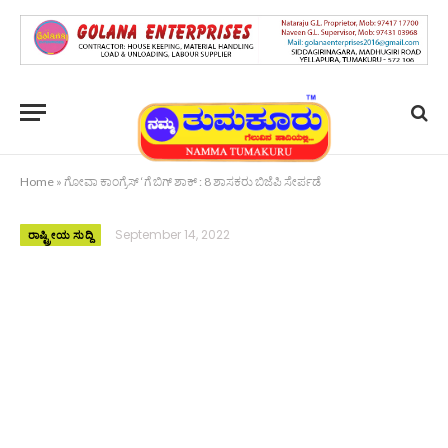
Home
»
ಗೋವಾ ಕಾಂಗ್ರೆಸ್ ‘ಗೆ ಬಿಗ್ ಶಾಕ್ : 8 ಶಾಸಕರು ಬಿಜೆಪಿ ಸೇರ್ಪಡೆ
September 14, 2022
ರಾಷ್ಟ್ರೀಯ ಸುದ್ದಿ