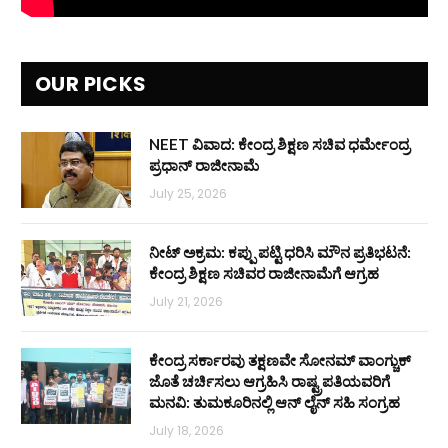
OUR PICKS
NEET ವಿವಾದ: ಕೇಂದ್ರ ಶಿಕ್ಷಣ ಸಚಿವ ಧರ್ಮೇಂದ್ರ
ಪ್ರಧಾನ್ ರಾಜೀನಾಮೆ
July 25, 2026
ನೀಟ್ ಅಕ್ರಮ: ಕಪ್ಪು ಪಟ್ಟಿ ಧರಿಸಿ ಮೌನ ಪ್ರತಿಭಟನೆ:
ಕೇಂದ್ರ ಶಿಕ್ಷಣ ಸಚಿವರ ರಾಜೀನಾಮೆಗೆ ಆಗ್ರಹ
July 21, 2026
ಕೇಂದ್ರ ಸರ್ಕಾರವು ತಕ್ಷಣವೇ ಸೋನಮ್ ವಾಂಗ್ಚುಕ್
ಜೊತೆ ಚರ್ಚಿಸಲು ಆಗ್ರಹಿಸಿ ರಾಷ್ಟ್ರಪತಿಯವರಿಗೆ
ಮನವಿ: ತುಮಕೂರಿನಲ್ಲಿ ಆನ್‌ ಲೈನ್ ಸಹಿ ಸಂಗ್ರಹ
July 18, 2026