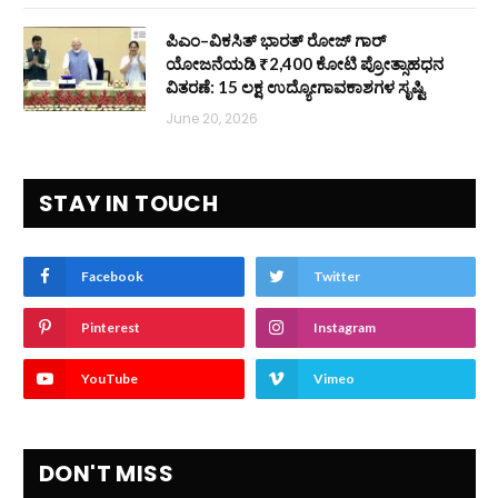
ಪಿಎಂ–ವಿಕಸಿತ್ ಭಾರತ್ ರೋಜ್‌ ಗಾರ್
ಯೋಜನೆಯಡಿ ₹2,400 ಕೋಟಿ ಪ್ರೋತ್ಸಾಹಧನ
ವಿತರಣೆ: 15 ಲಕ್ಷ ಉದ್ಯೋಗಾವಕಾಶಗಳ ಸೃಷ್ಟಿ
June 20, 2026
STAY IN TOUCH
Facebook
Twitter
Pinterest
Instagram
YouTube
Vimeo
DON'T MISS