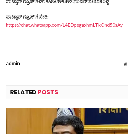
ವಾಟ್ಸಾಪ್ ಗ್ರೂಪ್ ಗಳಿಗೆ 9686399493 ನಂಬರ್ ಸೇರಿಸಿಕೊಳ್ಳಿ.
ವಾಟ್ಸಾಪ್ ಗ್ರೂಪ್ ಗೆ ಸೇರಿ:
https://chat.whatsapp.com/L4EDpegaxhmLTkOnd50sAy
admin
Web
RELATED
POSTS