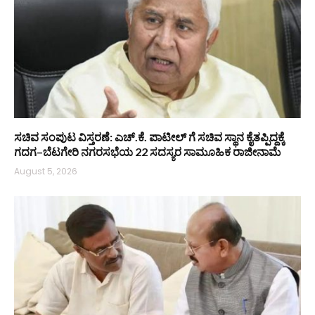
ಸಚಿವ ಸಂಪುಟ ವಿಸ್ತರಣೆ: ಎಚ್.ಕೆ. ಪಾಟೀಲ್ ಗೆ ಸಚಿವ ಸ್ಥಾನ ಕೈತಪ್ಪಿದ್ದಕ್ಕೆ
ಗದಗ–ಬೆಟಗೇರಿ ನಗರಸಭೆಯ 22 ಸದಸ್ಯರ ಸಾಮೂಹಿಕ ರಾಜೀನಾಮೆ
August 5, 2026