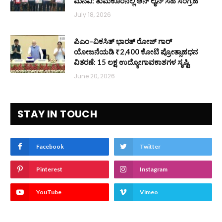
ಮನವಿ: ತುಮಕೂರಿನಲ್ಲಿ ಆನ್‌ ಲೈನ್ ಸಹಿ ಸಂಗ್ರಹ
July 18, 2026
ಪಿಎಂ–ವಿಕಸಿತ್ ಭಾರತ್ ರೋಜ್‌ ಗಾರ್
ಯೋಜನೆಯಡಿ ₹2,400 ಕೋಟಿ ಪ್ರೋತ್ಸಾಹಧನ
ವಿತರಣೆ: 15 ಲಕ್ಷ ಉದ್ಯೋಗಾವಕಾಶಗಳ ಸೃಷ್ಟಿ
June 20, 2026
STAY IN TOUCH
Facebook
Twitter
Pinterest
Instagram
YouTube
Vimeo