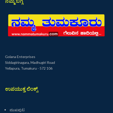
ನಮ್ಮ ಬಗ್ಗೆ
Golana Enterprises
Siddagirinagara, Madhugiri Road
Yellapura, Tumakuru - 572 106
ಉಪಯುಕ್ತ ಲಿಂಕ್ಸ್
ಮುಖಪುಟ