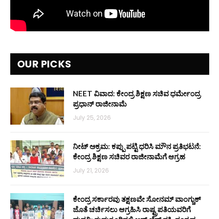
OUR PICKS
NEET ವಿವಾದ: ಕೇಂದ್ರ ಶಿಕ್ಷಣ ಸಚಿವ ಧರ್ಮೇಂದ್ರ
ಪ್ರಧಾನ್ ರಾಜೀನಾಮೆ
July 25, 2026
ನೀಟ್ ಅಕ್ರಮ: ಕಪ್ಪು ಪಟ್ಟಿ ಧರಿಸಿ ಮೌನ ಪ್ರತಿಭಟನೆ:
ಕೇಂದ್ರ ಶಿಕ್ಷಣ ಸಚಿವರ ರಾಜೀನಾಮೆಗೆ ಆಗ್ರಹ
July 21, 2026
ಕೇಂದ್ರ ಸರ್ಕಾರವು ತಕ್ಷಣವೇ ಸೋನಮ್ ವಾಂಗ್ಚುಕ್
ಜೊತೆ ಚರ್ಚಿಸಲು ಆಗ್ರಹಿಸಿ ರಾಷ್ಟ್ರಪತಿಯವರಿಗೆ