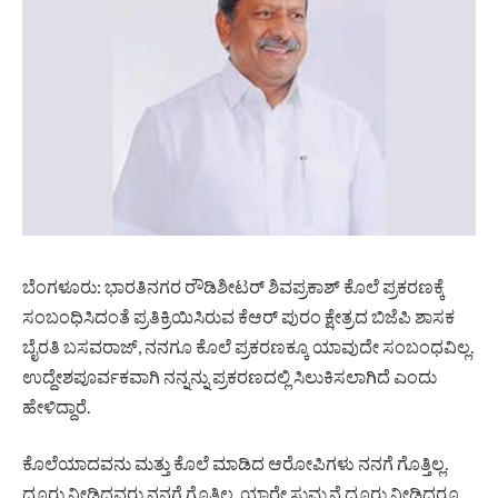
ಬೆಂಗಳೂರು: ಭಾರತಿನಗರ ರೌಡಿಶೀಟರ್ ಶಿವಪ್ರಕಾಶ್ ಕೊಲೆ ಪ್ರಕರಣಕ್ಕೆ
ಸಂಬಂಧಿಸಿದಂತೆ ಪ್ರತಿಕ್ರಿಯಿಸಿರುವ ಕೆಆರ್‌ ಪುರಂ ಕ್ಷೇತ್ರದ ಬಿಜೆಪಿ ಶಾಸಕ
ಬೈರತಿ ಬಸವರಾಜ್‌, ನನಗೂ ಕೊಲೆ ಪ್ರಕರಣಕ್ಕೂ ಯಾವುದೇ ಸಂಬಂಧವಿಲ್ಲ.
ಉದ್ದೇಶಪೂರ್ವಕವಾಗಿ ನನ್ನನ್ನು ಪ್ರಕರಣದಲ್ಲಿ ಸಿಲುಕಿಸಲಾಗಿದೆ ಎಂದು
ಹೇಳಿದ್ದಾರೆ.
ಕೊಲೆಯಾದವನು ಮತ್ತು ಕೊಲೆ ಮಾಡಿದ ಆರೋಪಿಗಳು ನನಗೆ ಗೊತ್ತಿಲ್ಲ.
ದೂರು ನೀಡಿದವರು ನನಗೆ ಗೊತ್ತಿಲ್ಲ. ಯಾರೇ ಸುಮ್ಮನೆ ದೂರು ನೀಡಿದರೂ