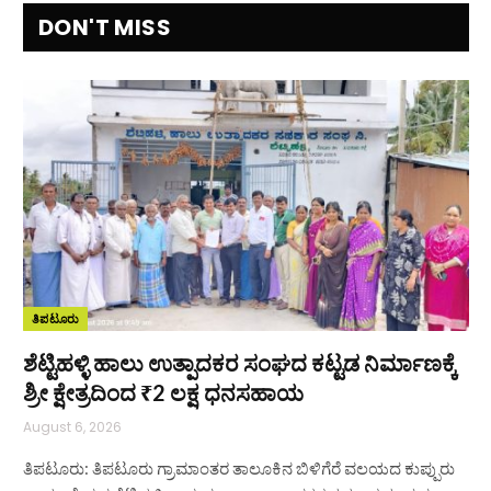
DON'T MISS
ತಿಪಟೂರು
ಶೆಟ್ಟಿಹಳ್ಳಿ ಹಾಲು ಉತ್ಪಾದಕರ ಸಂಘದ ಕಟ್ಟಡ ನಿರ್ಮಾಣಕ್ಕೆ
ಶ್ರೀ ಕ್ಷೇತ್ರದಿಂದ ₹2 ಲಕ್ಷ ಧನಸಹಾಯ
August 6, 2026
ತಿಪಟೂರು: ತಿಪಟೂರು ಗ್ರಾಮಾಂತರ ತಾಲೂಕಿನ ಬಿಳಿಗೆರೆ ವಲಯದ ಕುಪ್ಪುರು