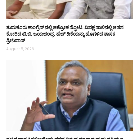
ತುಮಕೂರು ಕಾಂಗ್ರೆಸ್ ನಲ್ಲಿ ಆಕ್ರೋಶ ಸ್ಫೋಟ: ವಿಪಕ್ಷ ಸಾಲಿನಲ್ಲಿ ಆಸನ
ಕೋರಿದ ಟಿ.ಬಿ. ಜಯಚಂದ್ರ, ಹೆಚ್ ಡಿಕೆಯನ್ನು ಹೊಗಳಿದ ಶಾಸಕ
ಶ್ರೀನಿವಾಸ್
August 5, 2026