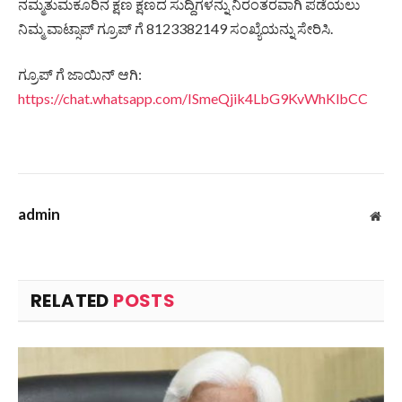
ನಮ್ಮತುಮಕೂರಿನ ಕ್ಷಣ ಕ್ಷಣದ ಸುದ್ದಿಗಳನ್ನು ನಿರಂತರವಾಗಿ ಪಡೆಯಲು
ನಿಮ್ಮ ವಾಟ್ಸಾಪ್ ಗ್ರೂಪ್ ಗೆ 8123382149 ಸಂಖ್ಯೆಯನ್ನು ಸೇರಿಸಿ.
ಗ್ರೂಪ್ ಗೆ ಜಾಯಿನ್ ಆಗಿ:
https://chat.whatsapp.com/ISmeQjik4LbG9KvWhKlbCC
admin
Web
RELATED
POSTS