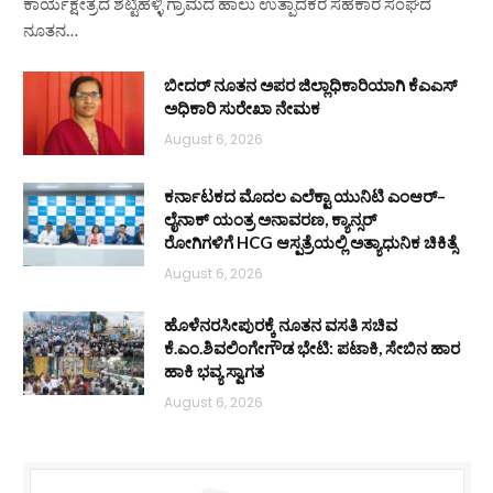
ಕಾರ್ಯಕ್ಷೇತ್ರದ ಶೆಟ್ಟಿಹಳ್ಳಿ ಗ್ರಾಮದ ಹಾಲು ಉತ್ಪಾದಕರ ಸಹಕಾರ ಸಂಘದ
ನೂತನ…
ಬೀದರ್ ನೂತನ ಅಪರ ಜಿಲ್ಲಾಧಿಕಾರಿಯಾಗಿ ಕೆಎಎಸ್
ಅಧಿಕಾರಿ ಸುರೇಖಾ ನೇಮಕ
August 6, 2026
ಕರ್ನಾಟಕದ ಮೊದಲ ಎಲೆಕ್ಟಾ ಯುನಿಟಿ ಎಂಆರ್–
ಲೈನಾಕ್ ಯಂತ್ರ ಅನಾವರಣ, ಕ್ಯಾನ್ಸರ್
ರೋಗಿಗಳಿಗೆ HCG ಆಸ್ಪತ್ರೆಯಲ್ಲಿ ಅತ್ಯಾಧುನಿಕ ಚಿಕಿತ್ಸೆ
August 6, 2026
ಹೊಳೆನರಸೀಪುರಕ್ಕೆ ನೂತನ ವಸತಿ ಸಚಿವ
ಕೆ.ಎಂ.ಶಿವಲಿಂಗೇಗೌಡ ಭೇಟಿ: ಪಟಾಕಿ, ಸೇಬಿನ ಹಾರ
ಹಾಕಿ ಭವ್ಯ ಸ್ವಾಗತ
August 6, 2026