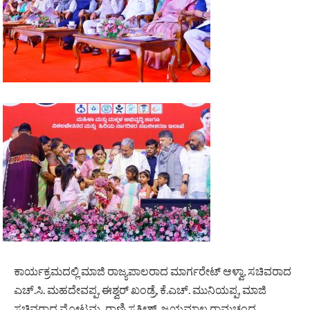
ಕಾರ್ಯಕ್ರಮದಲ್ಲಿ ಮಾಜಿ ರಾಜ್ಯಪಾಲರಾದ ಮಾರ್ಗರೇಟ್ ಆಳ್ವಾ, ಸಚಿವರಾದ
ಎಚ್.ಸಿ. ಮಹದೇವಪ್ಪ, ಈಶ್ವರ್ ಖಂಡ್ರೆ, ಕೆ.ಎಚ್. ಮುನಿಯಪ್ಪ, ಮಾಜಿ
ಸಚಿವರಾದ ಮೋಟಮ್ಮ, ರಾಣಿ ಸತೀಶ್, ಜಯಮಾಲ ರಾಮಚಂದ್ರ,