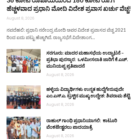
36 ಕೋಟಿ ರೂಪಾಯಿಯಿಂದ 180 ಕೋಟಿ ರೂ.ಗೆ
ಹೆಚ್ಚಳವಾದ ಪ್ರಧಾನಿ ಮೋದಿ ವಿದೇಶ ಪ್ರವಾಸ ಖರ್ಚು ವೆಚ್ಚ!
August 8, 2026
ನವದೆಹಲಿ: ಪ್ರಧಾನಿ ನರೇಂದ್ರ ಮೋದಿ ಅವರ ವಿದೇಶ ಪ್ರವಾಸದ ವೆಚ್ಚ 2021
ರಿಂದ ಐದು ಪಟ್ಟು ಹೆಚ್ಚಾಗಿದೆ. ರಾಜ್ಯಸಭೆಗೆ ವಿದೇಶಾಂಗ…
ಸರಗೂರು: ಮಾದರ ಮಹಾಸಭೆಯ ಉದ್ಘಾಟನೆ –
ಪ್ರತಿಭಾ ಪುರಸ್ಕಾರ: ಒಳಮೀಸಲಾತಿ ಜಾರಿಗೆ ಕೆ.ಎಚ್.
ಮುನಿಯಪ್ಪ ಪ್ರತಿಪಾದನೆ
August 8, 2026
ಹಳ್ಳಿಯ ವಿದ್ಯಾರ್ಥಿಗಳು ಉನ್ನತ ಹುದ್ದೆಗೇರುವುದೇ
ಎಂ.ಎಸ್.ಎ. ಟ್ರಸ್ಟ್‌ನ ಮುಖ್ಯ ಉದ್ದೇಶ: ಶಿವರಾಮ ಶೆಟ್ಟಿ
August 8, 2026
ರಾಹುಲ್ ಗಾಂಧಿ ಪ್ರಧಾನಿಯಾಗಲಿ: ಕಾಟೂರಿ
ವೆಂಕಟೇಶ್ವರಲು ಪಾದಯಾತ್ರೆ
August 8, 2026