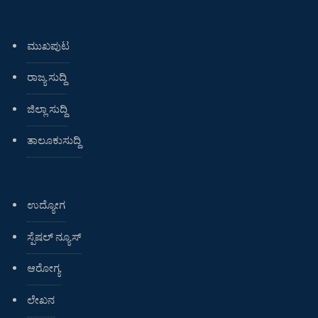
ಮುಖಪುಟ
ರಾಜ್ಯ ಸುದ್ದಿ
ಜಿಲ್ಲಾ ಸುದ್ದಿ
ತಾಲೂಕುಸುದ್ದಿ
ಉದ್ಯೋಗ
ಸ್ಪೆಷಲ್ ನ್ಯೂಸ್
ಆರೋಗ್ಯ
ಲೇಖನ