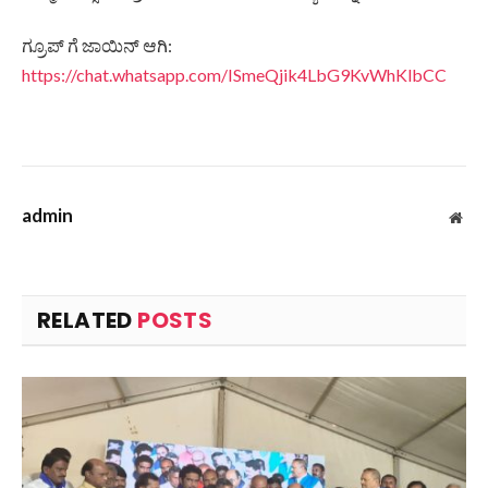
ಗ್ರೂಪ್ ಗೆ ಜಾಯಿನ್ ಆಗಿ:
https://chat.whatsapp.com/ISmeQjik4LbG9KvWhKlbCC
admin
Web
RELATED
POSTS