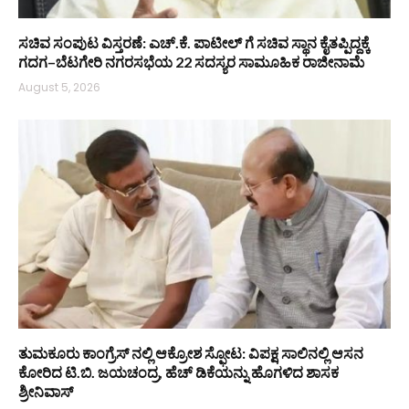
ಸಚಿವ ಸಂಪುಟ ವಿಸ್ತರಣೆ: ಎಚ್.ಕೆ. ಪಾಟೀಲ್ ಗೆ ಸಚಿವ ಸ್ಥಾನ ಕೈತಪ್ಪಿದ್ದಕ್ಕೆ
ಗದಗ–ಬೆಟಗೇರಿ ನಗರಸಭೆಯ 22 ಸದಸ್ಯರ ಸಾಮೂಹಿಕ ರಾಜೀನಾಮೆ
August 5, 2026
ತುಮಕೂರು ಕಾಂಗ್ರೆಸ್ ನಲ್ಲಿ ಆಕ್ರೋಶ ಸ್ಫೋಟ: ವಿಪಕ್ಷ ಸಾಲಿನಲ್ಲಿ ಆಸನ
ಕೋರಿದ ಟಿ.ಬಿ. ಜಯಚಂದ್ರ, ಹೆಚ್ ಡಿಕೆಯನ್ನು ಹೊಗಳಿದ ಶಾಸಕ
ಶ್ರೀನಿವಾಸ್