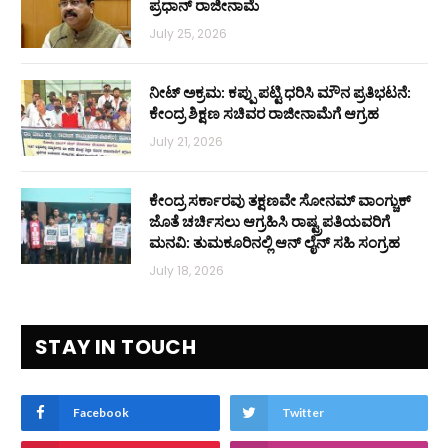
ಪ್ರಧಾನ್ ರಾಜೀನಾಮೆ
July 25, 2026
ನೀಟ್ ಅಕ್ರಮ: ಕಪ್ಪು ಪಟ್ಟಿ ಧರಿಸಿ ಮೌನ ಪ್ರತಿಭಟನೆ:
ಕೇಂದ್ರ ಶಿಕ್ಷಣ ಸಚಿವರ ರಾಜೀನಾಮೆಗೆ ಆಗ್ರಹ
July 21, 2026
ಕೇಂದ್ರ ಸರ್ಕಾರವು ತಕ್ಷಣವೇ ಸೋನಮ್ ವಾಂಗ್ಚುಕ್
ಜೊತೆ ಚರ್ಚಿಸಲು ಆಗ್ರಹಿಸಿ ರಾಷ್ಟ್ರಪತಿಯವರಿಗೆ
ಮನವಿ: ತುಮಕೂರಿನಲ್ಲಿ ಆನ್‌ ಲೈನ್ ಸಹಿ ಸಂಗ್ರಹ
July 18, 2026
STAY IN TOUCH
Facebook
Twitter