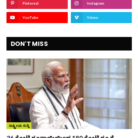
Pinterest
Instagram
YouTube
Vimeo
DON'T MISS
ರಾಷ್ಟ್ರೀಯ ಸುದ್ದಿ