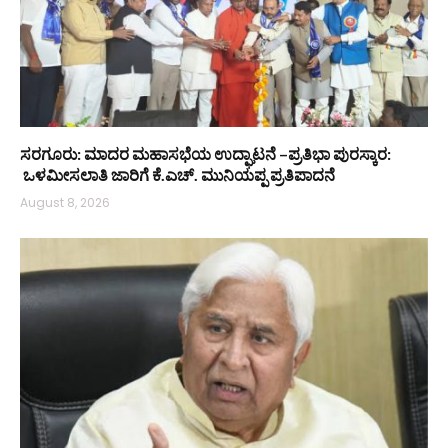
ಸರಗೂರು: ಮಾದರ ಮಹಾಸಭೆಯ ಉದ್ಘಾಟನೆ –ಪ್ರತಿಭಾ ಪುರಸ್ಕಾರ:
ಒಳಮೀಸಲಾತಿ ಜಾರಿಗೆ ಕೆ.ಎಚ್. ಮುನಿಯಪ್ಪ ಪ್ರತಿಪಾದನೆ
August 8, 2026