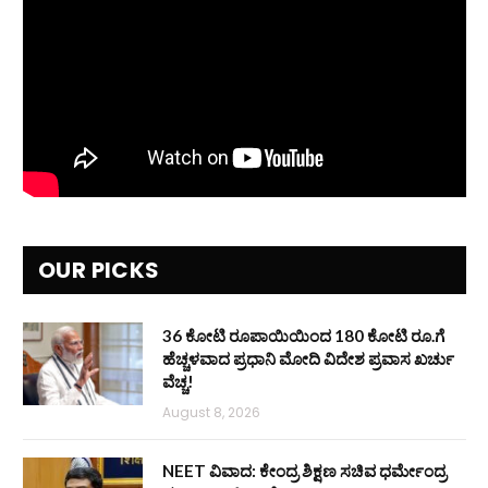
OUR PICKS
36 ಕೋಟಿ ರೂಪಾಯಿಯಿಂದ 180 ಕೋಟಿ ರೂ.ಗೆ
ಹೆಚ್ಚಳವಾದ ಪ್ರಧಾನಿ ಮೋದಿ ವಿದೇಶ ಪ್ರವಾಸ ಖರ್ಚು
ವೆಚ್ಚ!
August 8, 2026
NEET ವಿವಾದ: ಕೇಂದ್ರ ಶಿಕ್ಷಣ ಸಚಿವ ಧರ್ಮೇಂದ್ರ