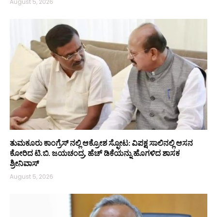
August 5, 2026
ತುಮಕೂರು ಕಾಂಗ್ರೆಸ್ ನಲ್ಲಿ ಆಕ್ರೋಶ ಸ್ಫೋಟ: ವಿಪಕ್ಷ ಸಾಲಿನಲ್ಲಿ ಆಸನ
ಕೋರಿದ ಟಿ.ಬಿ. ಜಯಚಂದ್ರ, ಹೆಚ್ ಡಿಕೆಯನ್ನು ಹೊಗಳಿದ ಶಾಸಕ
ಶ್ರೀನಿವಾಸ್
August 5, 2026