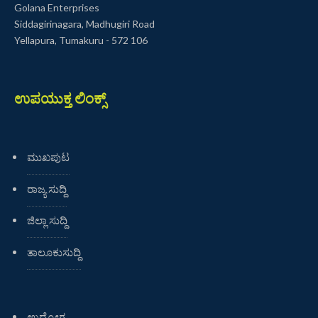
Golana Enterprises
Siddagirinagara, Madhugiri Road
Yellapura, Tumakuru - 572 106
ಉಪಯುಕ್ತ ಲಿಂಕ್ಸ್
ಮುಖಪುಟ
ರಾಜ್ಯ ಸುದ್ದಿ
ಜಿಲ್ಲಾ ಸುದ್ದಿ
ತಾಲೂಕುಸುದ್ದಿ
ಉದ್ಯೋಗ