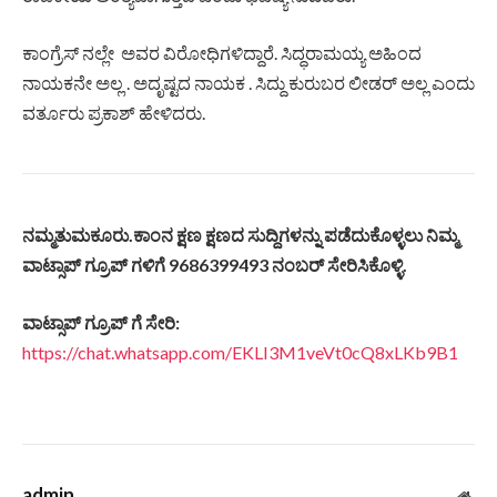
ಕಾಂಗ್ರೆಸ್ ನಲ್ಲೇ ಅವರ ವಿರೋಧಿಗಳಿದ್ದಾರೆ. ಸಿದ್ಧರಾಮಯ್ಯ ಅಹಿಂದ
ನಾಯಕನೇ ಅಲ್ಲ . ಅದೃಷ್ಟದ ನಾಯಕ . ಸಿದ್ದು ಕುರುಬರ ಲೀಡರ್ ಅಲ್ಲ ಎಂದು
ವರ್ತೂರು ಪ್ರಕಾಶ್ ಹೇಳಿದರು.
ನಮ್ಮತುಮಕೂರು
.
ಕಾಂನ
ಕ್ಷಣ
ಕ್ಷಣದ
ಸುದ್ದಿಗಳನ್ನು
ಪಡೆದುಕೊಳ್ಳಲು
ನಿಮ್ಮ
ವಾಟ್ಸಾಪ್
ಗ್ರೂಪ್
ಗಳಿಗೆ
9686399493
ನಂಬರ್
ಸೇರಿಸಿಕೊಳ್ಳಿ
.
ವಾಟ್ಸಾಪ್
ಗ್ರೂಪ್
ಗೆ
ಸೇರಿ
:
https://chat.whatsapp.com/EKLI3M1veVt0cQ8xLKb9B1
admin
Web