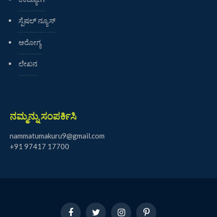
ಸ್ಪೆಷಲ್ ನ್ಯೂಸ್
ಆರೋಗ್ಯ
ಲೇಖನ
ನಮ್ಮನ್ನು ಸಂಪರ್ಕಿಸಿ
nammatumakuru9@gmail.com
+91 97417 17700
Facebook
Twitter
Instagram
Pinterest