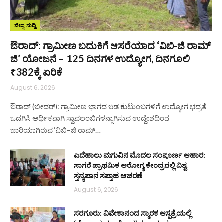
ಜಿಲ್ಲಾ ಸುದ್ದಿ
ಔರಾದ್: ಗ್ರಾಮೀಣ ಬದುಕಿಗೆ ಆಸರೆಯಾದ ‘ವಿಬಿ-ಜಿ ರಾಮ್
ಜಿ’ ಯೋಜನೆ – 125 ದಿನಗಳ ಉದ್ಯೋಗ, ದಿನಗೂಲಿ
₹382ಕ್ಕೆ ಏರಿಕೆ
August 6, 2026
ಔರಾದ್ (ಬೀದರ್): ಗ್ರಾಮೀಣ ಭಾಗದ ಬಡ ಕುಟುಂಬಗಳಿಗೆ ಉದ್ಯೋಗ ಭದ್ರತೆ
ಒದಗಿಸಿ ಆರ್ಥಿಕವಾಗಿ ಸ್ವಾವಲಂಬಿಗಳನ್ನಾಗಿಸುವ ಉದ್ದೇಶದಿಂದ
ಜಾರಿಯಾಗಿರುವ ‘ವಿಬಿ–ಜಿ ರಾಮ್…
ಎದೆಹಾಲು ಮಗುವಿನ ಮೊದಲ ಸಂಪೂರ್ಣ ಆಹಾರ:
ಸಾಗರೆ ಪ್ರಾಥಮಿಕ ಆರೋಗ್ಯ ಕೇಂದ್ರದಲ್ಲಿ ವಿಶ್ವ
ಸ್ತನ್ಯಪಾನ ಸಪ್ತಾಹ ಆಚರಣೆ
August 6, 2026
ಸರಗೂರು: ವಿವೇಕಾನಂದ ಸ್ಮಾರಕ ಆಸ್ಪತ್ರೆಯಲ್ಲಿ