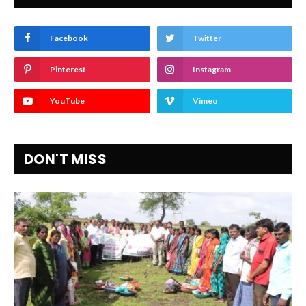
Facebook
Twitter
Pinterest
Instagram
YouTube
Vimeo
DON'T MISS