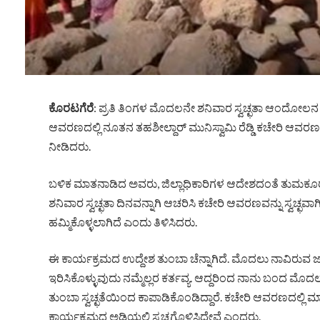
ಕೊರಟಗೆರೆ
: ಪ್ರತಿ ತಿಂಗಳ ಮೊದಲನೇ ಶನಿವಾರ ಸ್ವಚ್ಛತಾ ಆಂದೋಲ
ಆವರಣದಲ್ಲಿ ನೂತನ ತಹಶೀಲ್ದಾರ್ ಮುನಿಸ್ವಾಮಿ ರೆಡ್ಡಿ ಕಚೇರಿ ಆವರಣದಲ್ಲಿ ಕಸ
ನೀಡಿದರು.
ಬಳಿಕ ಮಾತನಾಡಿದ ಅವರು, ಜಿಲ್ಲಾಧಿಕಾರಿಗಳ ಆದೇಶದಂತೆ ತುಮಕೂರು ಜಿ
ಶನಿವಾರ ಸ್ವಚ್ಛತಾ ದಿನವನ್ನಾಗಿ ಆಚರಿಸಿ ಕಚೇರಿ ಆವರಣವನ್ನು ಸ್ವಚ್ಛವ
ಹಮ್ಮಿಕೊಳ್ಳಲಾಗಿದೆ ಎಂದು ತಿಳಿಸಿದರು.
ಈ ಕಾರ್ಯಕ್ರಮದ ಉದ್ದೇಶ ತುಂಬಾ ಚೆನ್ನಾಗಿದೆ. ಮೊದಲು ನಾವಿರುವ ಜಾಗ 
ಇರಿಸಿಕೊಳ್ಳುವುದು ನಮ್ಮೆಲ್ಲರ ಕರ್ತವ್ಯ. ಆದ್ದರಿಂದ ನಾನು ಬಂದ ಮೊ
ತುಂಬಾ ಸ್ವಚ್ಛತೆಯಿಂದ ಕಾಪಾಡಿಕೊಂಡಿದ್ದಾರೆ. ಕಚೇರಿ ಆವರಣದಲ್ಲಿ ಮಾತ್ರ 
ಕಾರ್ಯಕ್ರಮದ ಅಡಿಯಲ್ಲಿ ಸ್ವಚ್ಛಗೊಳಿಸಿದ್ದೇವೆ ಎಂದರು.