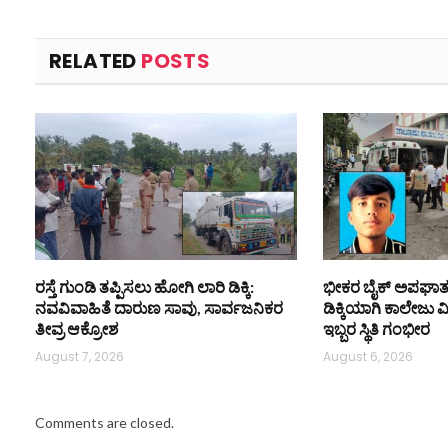
RELATED
POSTS
ರಸ್ತೆ ಗುಂಡಿ ತಪ್ಪಿಸಲು ಹೋಗಿ ಲಾರಿ ಡಿಕ್ಕಿ:
ಭೀಕರ ಬೈಕ್ ಅಪಘಾತ
ನವವಿವಾಹಿತೆ ದಾರುಣ ಸಾವು, ಸಾರ್ವಜನಿಕರ
ಡಿಕ್ಕಿಯಾಗಿ ಕಾಲೇಜು ವ
ತೀವ್ರ ಆಕ್ರೋಶ
ಇಬ್ಬರ ಸ್ಥಿತಿ ಗಂಭೀರ
August 7, 2026
August 6, 2026
Comments are closed.