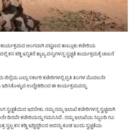
ನ ಕಾರ್ಯಕ್ರಮದ ಅಂಗವಾಗಿ ಪಟ್ಟಣದ ತಾಲ್ಲೂಕು ಕಚೇರಿಯ
 ಕಡ್ಡಿ ಇನ್ನಿತರೆ ತ್ಯಾಜ್ಯ ವಸ್ತುಗಳನ್ನ ಸ್ವಚ್ಛತೆ ಕಾರ್ಯಕ್ರಮಕ್ಕೆ ಚಾಲನೆ
ಲ್ಲೆಯ ಎಲ್ಲಾ ಸರ್ಕಾರಿ ಕಚೇರಿಗಳಲ್ಲಿ ಪ್ರತಿ ತಿಂಗಳ ಮೊದಲನೇ
ಾಗಿ ಇರಿಸಿಕೊಳ್ಳುವ ಉದ್ದೇಶದಿಂದ ಈ ಕಾರ್ಯಕ್ರಮವನ್ನು
ಸ್ವಚ್ಛತೆಯಿದ ಇರಬೇಕು. ನಮ್ಮ ನಮ್ಮ ಇಲಾಖೆ ಕಚೇರಿಗಳನ್ನ ಸ್ವಚ್ಛವಾಗಿ
ದಲನೇ ದಿನವೇ ಕಚೇರಿಯನ್ನು ಗಮನಿಸಿದೆ . ನಮ್ಮ ಇಲಾಖೆಯ ಸಿಬ್ಬಂದಿ ಗೂ
ಸ್ವಲ್ಪ ಕಸ ಕಡ್ಡಿ ಇದ್ದಿದ್ದರಿಂದ ಅದನ್ನು ಕೂಡ ಇಂದು ಸ್ವಚ್ಛತೆಯ