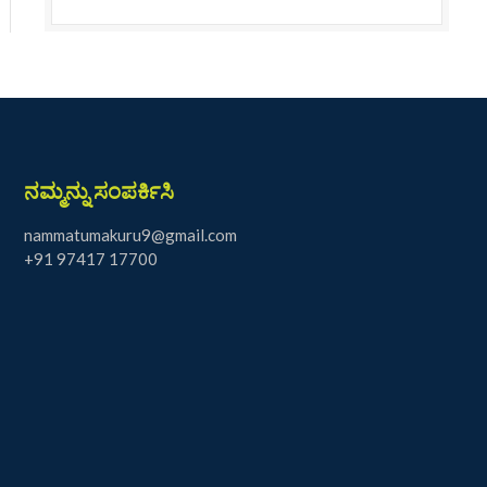
ನಮ್ಮನ್ನು ಸಂಪರ್ಕಿಸಿ
nammatumakuru9@gmail.com
+91 97417 17700