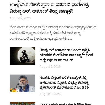
ಉಲ್ಲಂಘಿಸಿ ದೆಹಲಿ ಪ್ರವಾಸ; ಸಚಿವ ಬಿ. ನಾಗೇಂದ್ರ
ವಿರುದ್ಧ ಆರ್. ಅಶೋಕ್ ತೀವ್ರ ವಾಗ್ದಾಳಿ!
August 9, 2026
ಬೆಂಗಳೂರು: ಮಹರ್ಷಿ ವಾಲ್ಮೀಕಿ ಪರಿಶಿಷ್ಟ ಪಂಗಡಗಳ ಅಭಿವೃದ್ಧಿ ನಿಗಮದ
ಬಹುಕೋಟಿ ಭ್ರಷ್ಟಾಚಾರ ಹಗರಣಕ್ಕೆ ಸಂಬಂಧಿಸಿದಂತೆ ರಾಜ್ಯ
ರಾಜಕೀಯದಲ್ಲಿ ಮತ್ತೆ ಆರೋಪ-ಪ್ರತ್ಯಾರೋಪಗಳು…
‘ನೀವು ಭಯೋತ್ಪಾದಕರಾ?’ ಎಂದು ಪ್ರಶ್ನಿಸಿ
ಯುವಕರ ಮೇಲೆ ಬೇಸ್‌ ಬಾಲ್ ಬ್ಯಾಟ್‌ ನಿಂದ
ಹಲ್ಲೆ; ಎಫ್‌ ಐಆರ್ ದಾಖಲು
August 9, 2026
ಸಂಪುಟ ವಿಸ್ತರಣೆ ಬಳಿಕ ಕಾಂಗ್ರೆಸ್‌ ನಲ್ಲಿ
ಅಸಮಾಧಾನ ಸ್ಫೋಟ: ಬಿಕ್ಕಟ್ಟು ಶಮನಕ್ಕೆ
ಹೈಕಮಾಂಡ್‌ ಮೊರೆ ಹೋದ ಸಿಎಂ ಡಿಕೆಶಿ
August 9, 2026
KPSC ಅಕ್ರಮ ಹಾಗೂ ಬಿಡದಿ ಟೌನ್‌ ಶಿಪ್