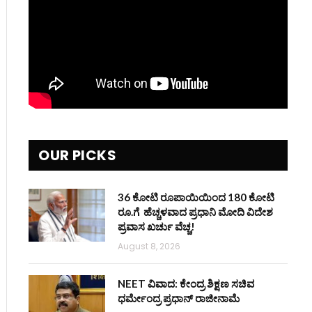
OUR PICKS
36 ಕೋಟಿ ರೂಪಾಯಿಯಿಂದ 180 ಕೋಟಿ
ರೂ.ಗೆ ಹೆಚ್ಚಳವಾದ ಪ್ರಧಾನಿ ಮೋದಿ ವಿದೇಶ
ಪ್ರವಾಸ ಖರ್ಚು ವೆಚ್ಚ!
August 8, 2026
NEET ವಿವಾದ: ಕೇಂದ್ರ ಶಿಕ್ಷಣ ಸಚಿವ
ಧರ್ಮೇಂದ್ರ ಪ್ರಧಾನ್ ರಾಜೀನಾಮೆ