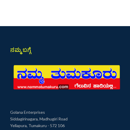
ನಮ್ಮ ಬಗ್ಗೆ
Golana Enterprises
Siddagirinagara, Madhugiri Road
Yellapura, Tumakuru - 572 106