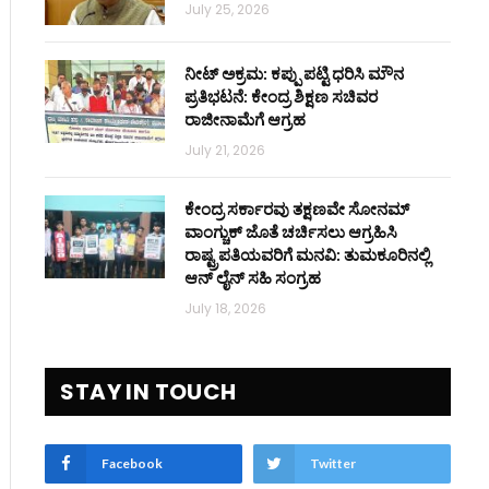
July 25, 2026
ನೀಟ್ ಅಕ್ರಮ: ಕಪ್ಪು ಪಟ್ಟಿ ಧರಿಸಿ ಮೌನ
ಪ್ರತಿಭಟನೆ: ಕೇಂದ್ರ ಶಿಕ್ಷಣ ಸಚಿವರ
ರಾಜೀನಾಮೆಗೆ ಆಗ್ರಹ
July 21, 2026
ಕೇಂದ್ರ ಸರ್ಕಾರವು ತಕ್ಷಣವೇ ಸೋನಮ್
ವಾಂಗ್ಚುಕ್ ಜೊತೆ ಚರ್ಚಿಸಲು ಆಗ್ರಹಿಸಿ
ರಾಷ್ಟ್ರಪತಿಯವರಿಗೆ ಮನವಿ: ತುಮಕೂರಿನಲ್ಲಿ
ಆನ್‌ ಲೈನ್ ಸಹಿ ಸಂಗ್ರಹ
July 18, 2026
STAY IN TOUCH
Facebook
Twitter