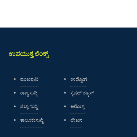
ಉಪಯುಕ್ತ ಲಿಂಕ್ಸ್
ಮುಖಪುಟ
ಉದ್ಯೋಗ
ರಾಜ್ಯ ಸುದ್ದಿ
ಸ್ಪೆಷಲ್ ನ್ಯೂಸ್
ಜಿಲ್ಲಾ ಸುದ್ದಿ
ಆರೋಗ್ಯ
ತಾಲೂಕುಸುದ್ದಿ
ಲೇಖನ