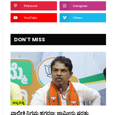
Pinterest
Instagram
YouTube
Vimeo
DON'T MISS
ರಾಜ್ಯ ಸುದ್ದಿ
ite
ವಾಲ್ಮೀಕಿ ನಿಗಮ ಹಗರಣ: ಜಾಮೀನು ಷರತ್ತು