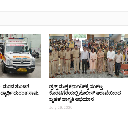
: ಮರದ ತುಂಡಿಗೆ
ಡ್ರಗ್ಸ್ ಮುಕ್ತ ಕರ್ನಾಟಕಕ್ಕೆ ಸಂಕಲ್ಪ:
ಿದ್ಯಾರ್ಥಿ ದುರಂತ ಸಾವು,
ಕೊರಟಗೆರೆಯಲ್ಲಿ ಪೊಲೀಸ್ ಇಲಾಖೆಯಿಂದ
ಬೃಹತ್ ಜಾಗೃತಿ ಅಭಿಯಾನ
July 29, 2026