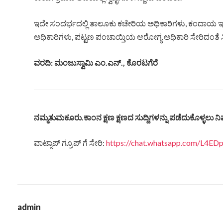
ಇದೇ ಸಂದರ್ಭದಲ್ಲಿ ತಾಲೂಕು ಕಚೇರಿಯ ಅಧಿಕಾರಿಗಳು, ಕಂದಾಯ ಇ
ಅಧಿಕಾರಿಗಳು, ಪಟ್ಟಣ ಪಂಚಾಯ್ತಿಯ ಆರೋಗ್ಯ ಅಧಿಕಾರಿ ಸೇರಿದಂತೆ ಸಿ
ವರದಿ: ಮಂಜುಸ್ವಾಮಿ ಎಂ.ಎನ್., ಕೊರಟಗೆರೆ
ನಮ್ಮತುಮಕೂರು.ಕಾಂನ ಕ್ಷಣ ಕ್ಷಣದ ಸುದ್ದಿಗಳನ್ನು ಪಡೆದುಕೊಳ್ಳಲು ನಿಮ
ವಾಟ್ಸಾಪ್ ಗ್ರೂಪ್ ಗೆ ಸೇರಿ:
https://chat.whatsapp.com/L4
admin