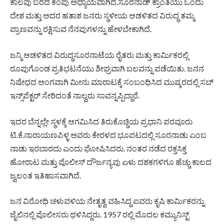
ಕಾಲವು ಬರೆದ ಕೆಂಪು ಅಧ್ಯಾಯವಾಗಿದೆ.ಸೂರನಾಡ್ ಕ್ರಾಂತಿಯು ಒಂದು
ದೇಶ ಮತ್ತು ಅದರ ಹತಾಶ ಜನರು ಸ್ಥಳೀಯ ಆಡಳಿತದ ವಿರುದ್ಧ ತಮ್ಮ
ಪ್ರಾಣವನ್ನು ರಕ್ಷಿಸುವ ನೆನಪುಗಳನ್ನು ಹೇಳಬೇಕಾಗಿದೆ.
ಜನ್ಮಿ ಆಡಳಿತದ ವಿರುದ್ಧಸೂರನಾಟೆಯ ರೈತರು ಮತ್ತು ಕಾರ್ಮಿಕರಲ್ಲಿ
ರೂಪುಗೊಂಡ ಪ್ರತಿಭಟನೆಯು ಶೀಘ್ರವಾಗಿ ಬಲವನ್ನು ಪಡೆಯಿತು. ಜನನ
ನಿಷೇಧದ ಅಂಗವಾಗಿ ಮೀನು ಮಾರಾಟಕ್ಕೆ ಸಂಬಂಧಿಸಿದ ಮುಷ್ಕರದಲ್ಲಿ ಸಬ್
ಇನ್ಸ್‌ಪೆಕ್ಟರ್ ಸೇರಿದಂತೆ ನಾಲ್ವರು ಸಾವನ್ನಪ್ಪಿದ್ದಾರೆ.
ಇದರ ಬೆನ್ನಲ್ಲೇ ಸ್ಥಳಕ್ಕೆ ಆಗಮಿಸಿದ ತಿರುಕೊಚ್ಚಿಯ ಪ್ರಧಾನಿ ಪರವೂರು
ಟಿ.ಕೆ.ನಾರಾಯಣಪಿಳ್ಳ ಅವರು ಕೇರಳದ ಭೂಪಟದಲ್ಲಿ ಸೂರನಾಡು ಎಂಬ
ನಾಡು ಇರಬಾರದು ಎಂದು ಘೋಷಿಸಿದರು. ನಂತರ ನಡೆದ ರಕ್ತಸಿಕ್ತ
ಹೋರಾಟ ಮತ್ತು ಪೊಲೀಸ್ ದೌರ್ಜನ್ಯವು ಏಳು ದಶಕಗಳಿಗೂ ಹೆಚ್ಚು ಕಾಲದ
ಜ್ವಲಂತ ಇತಿಹಾಸವಾಗಿದೆ.
ಜನ ವಿರೋಧಿ ಚಳುವಳಿಯ ನೇತೃತ್ವ ವಹಿಸಿದ್ದ ಐವರು ಕೃಷಿ ಕಾರ್ಮಿಕರನ್ನು
ಜೈಲಿನಲ್ಲಿ ಪೊಲೀಸರು ಥಳಿಸಿದ್ದರು. 1957 ರಲ್ಲಿ ಮೊದಲ ಕಮ್ಯುನಿಸ್ಟ್