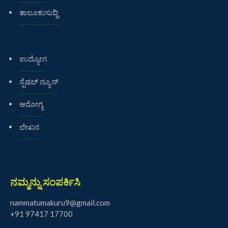
ತಾಲೂಕುಸುದ್ದಿ
ಉದ್ಯೋಗ
ಸ್ಪೆಷಲ್ ನ್ಯೂಸ್
ಆರೋಗ್ಯ
ಲೇಖನ
ನಮ್ಮನ್ನು ಸಂಪರ್ಕಿಸಿ
nammatumakuru9@gmail.com
+91 97417 17700