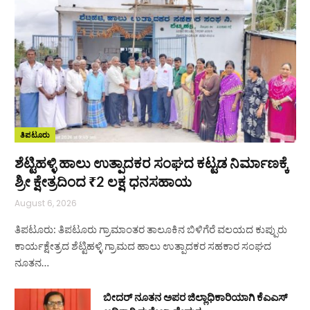
ತಿಪಟೂರು
ಶೆಟ್ಟಿಹಳ್ಳಿ ಹಾಲು ಉತ್ಪಾದಕರ ಸಂಘದ ಕಟ್ಟಡ ನಿರ್ಮಾಣಕ್ಕೆ
ಶ್ರೀ ಕ್ಷೇತ್ರದಿಂದ ₹2 ಲಕ್ಷ ಧನಸಹಾಯ
August 6, 2026
ತಿಪಟೂರು: ತಿಪಟೂರು ಗ್ರಾಮಾಂತರ ತಾಲೂಕಿನ ಬಿಳಿಗೆರೆ ವಲಯದ ಕುಪ್ಪುರು
ಕಾರ್ಯಕ್ಷೇತ್ರದ ಶೆಟ್ಟಿಹಳ್ಳಿ ಗ್ರಾಮದ ಹಾಲು ಉತ್ಪಾದಕರ ಸಹಕಾರ ಸಂಘದ
ನೂತನ…
ಬೀದರ್ ನೂತನ ಅಪರ ಜಿಲ್ಲಾಧಿಕಾರಿಯಾಗಿ ಕೆಎಎಸ್