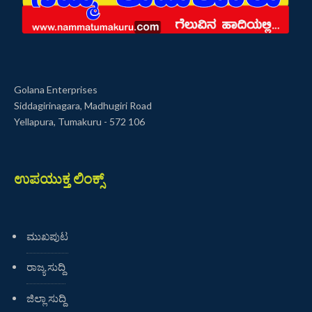
Golana Enterprises
Siddagirinagara, Madhugiri Road
Yellapura, Tumakuru - 572 106
ಉಪಯುಕ್ತ ಲಿಂಕ್ಸ್
ಮುಖಪುಟ
ರಾಜ್ಯ ಸುದ್ದಿ
ಜಿಲ್ಲಾ ಸುದ್ದಿ