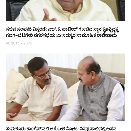
ಸಚಿವ ಸಂಪುಟ ವಿಸ್ತರಣೆ: ಎಚ್.ಕೆ. ಪಾಟೀಲ್ ಗೆ ಸಚಿವ ಸ್ಥಾನ ಕೈತಪ್ಪಿದ್ದಕ್ಕೆ
ಗದಗ–ಬೆಟಗೇರಿ ನಗರಸಭೆಯ 22 ಸದಸ್ಯರ ಸಾಮೂಹಿಕ ರಾಜೀನಾಮೆ
August 5, 2026
ತುಮಕೂರು ಕಾಂಗ್ರೆಸ್ ನಲ್ಲಿ ಆಕ್ರೋಶ ಸ್ಫೋಟ: ವಿಪಕ್ಷ ಸಾಲಿನಲ್ಲಿ ಆಸನ