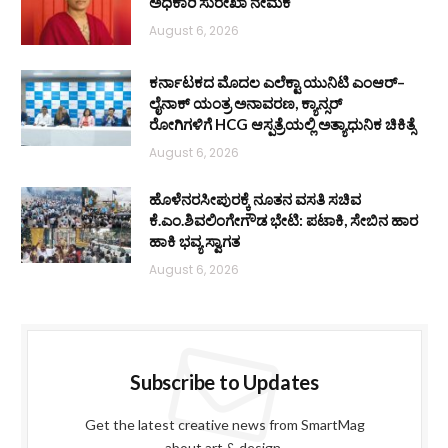
ಅಧಿಕಾರಿ ಸುರೇಖಾ ನೇಮಕ
August 6, 2026
ಕರ್ನಾಟಕದ ಮೊದಲ ಎಲೆಕ್ಟಾ ಯುನಿಟಿ ಎಂಆರ್–
ಲೈನಾಕ್ ಯಂತ್ರ ಅನಾವರಣ, ಕ್ಯಾನ್ಸರ್
ರೋಗಿಗಳಿಗೆ HCG ಆಸ್ಪತ್ರೆಯಲ್ಲಿ ಅತ್ಯಾಧುನಿಕ ಚಿಕಿತ್ಸೆ
August 6, 2026
ಹೊಳೆನರಸೀಪುರಕ್ಕೆ ನೂತನ ವಸತಿ ಸಚಿವ
ಕೆ.ಎಂ.ಶಿವಲಿಂಗೇಗೌಡ ಭೇಟಿ: ಪಟಾಕಿ, ಸೇಬಿನ ಹಾರ
ಹಾಕಿ ಭವ್ಯ ಸ್ವಾಗತ
August 6, 2026
Subscribe to Updates
Get the latest creative news from SmartMag
about art & design.