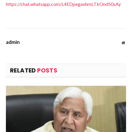
https://chat.whatsapp.com/L4EDpegaxhmLTkOnd50sAy
admin
Web
RELATED
POSTS