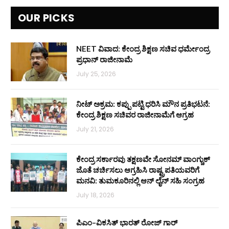
OUR PICKS
NEET ವಿವಾದ: ಕೇಂದ್ರ ಶಿಕ್ಷಣ ಸಚಿವ ಧರ್ಮೇಂದ್ರ
ಪ್ರಧಾನ್ ರಾಜೀನಾಮೆ
July 25, 2026
ನೀಟ್ ಅಕ್ರಮ: ಕಪ್ಪು ಪಟ್ಟಿ ಧರಿಸಿ ಮೌನ ಪ್ರತಿಭಟನೆ:
ಕೇಂದ್ರ ಶಿಕ್ಷಣ ಸಚಿವರ ರಾಜೀನಾಮೆಗೆ ಆಗ್ರಹ
July 21, 2026
ಕೇಂದ್ರ ಸರ್ಕಾರವು ತಕ್ಷಣವೇ ಸೋನಮ್ ವಾಂಗ್ಚುಕ್
ಜೊತೆ ಚರ್ಚಿಸಲು ಆಗ್ರಹಿಸಿ ರಾಷ್ಟ್ರಪತಿಯವರಿಗೆ
ಮನವಿ: ತುಮಕೂರಿನಲ್ಲಿ ಆನ್‌ ಲೈನ್ ಸಹಿ ಸಂಗ್ರಹ
July 18, 2026
ಪಿಎಂ–ವಿಕಸಿತ್ ಭಾರತ್ ರೋಜ್‌ ಗಾರ್