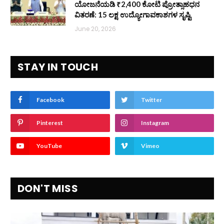
ಯೋಜನೆಯಡಿ ₹2,400 ಕೋಟಿ ಪ್ರೋತ್ಸಾಹಧನ
ವಿತರಣೆ: 15 ಲಕ್ಷ ಉದ್ಯೋಗಾವಕಾಶಗಳ ಸೃಷ್ಟಿ
June 20, 2026
STAY IN TOUCH
Facebook
Twitter
Pinterest
Instagram
YouTube
Vimeo
DON'T MISS