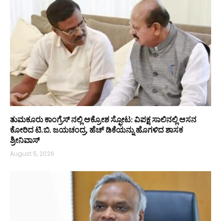
ತುಮಕೂರು ಕಾಂಗ್ರೆಸ್ ನಲ್ಲಿ ಆಕ್ರೋಶ ಸ್ಫೋಟ: ವಿಪಕ್ಷ ಸಾಲಿನಲ್ಲಿ ಆಸನ
ಕೋರಿದ ಟಿ.ಬಿ. ಜಯಚಂದ್ರ, ಹೆಚ್ ಡಿಕೆಯನ್ನು ಹೊಗಳಿದ ಶಾಸಕ
ಶ್ರೀನಿವಾಸ್
August 5, 2026