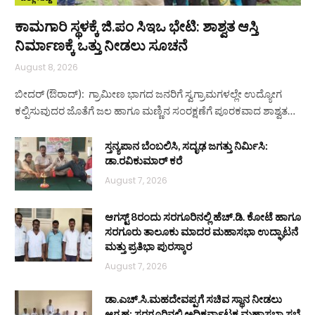
ಕಾಮಗಾರಿ ಸ್ಥಳಕ್ಕೆ ಜಿ.ಪಂ ಸಿಇಒ ಭೇಟಿ: ಶಾಶ್ವತ ಆಸ್ತಿ
ನಿರ್ಮಾಣಕ್ಕೆ ಒತ್ತು ನೀಡಲು ಸೂಚನೆ
August 8, 2026
ಬೀದರ್ (ಔರಾದ್): ಗ್ರಾಮೀಣ ಭಾಗದ ಜನರಿಗೆ ಸ್ವಗ್ರಾಮಗಳಲ್ಲೇ ಉದ್ಯೋಗ
ಕಲ್ಪಿಸುವುದರ ಜೊತೆಗೆ ಜಲ ಹಾಗೂ ಮಣ್ಣಿನ ಸಂರಕ್ಷಣೆಗೆ ಪೂರಕವಾದ ಶಾಶ್ವತ…
ಸ್ತನ್ಯಪಾನ ಬೆಂಬಲಿಸಿ, ಸದೃಢ ಜಗತ್ತು ನಿರ್ಮಿಸಿ:
ಡಾ.ರವಿಕುಮಾರ್ ಕರೆ
August 7, 2026
ಆಗಸ್ಟ್ 8ರಂದು ಸರಗೂರಿನಲ್ಲಿ ಹೆಚ್.ಡಿ. ಕೋಟೆ ಹಾಗೂ
ಸರಗೂರು ತಾಲೂಕು ಮಾದರ ಮಹಾಸಭಾ ಉದ್ಘಾಟನೆ
ಮತ್ತು ಪ್ರತಿಭಾ ಪುರಸ್ಕಾರ
August 7, 2026
ಡಾ.ಎಚ್.ಸಿ.ಮಹದೇವಪ್ಪಗೆ ಸಚಿವ ಸ್ಥಾನ ನೀಡಲು
ಆಗ್ರಹ: ಸರಗೂರಿನಲ್ಲಿ ಅಧಿಕರ್ನಾಟಕ ಮಹಾಸಭಾ ಸಭೆ