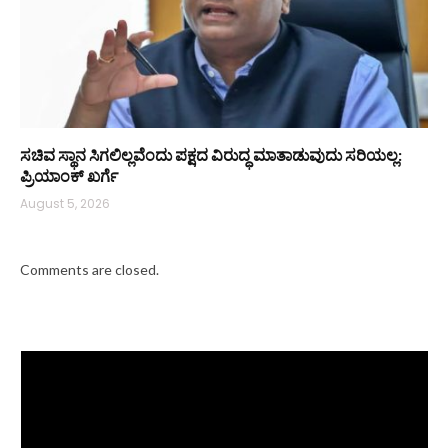
ಸಚಿವ ಸ್ಥಾನ ಸಿಗಲಿಲ್ಲವೆಂದು ಪಕ್ಷದ ವಿರುದ್ಧ ಮಾತಾಡುವುದು ಸರಿಯಲ್ಲ:
ಪ್ರಿಯಾಂಕ್ ಖರ್ಗೆ
August 5, 2026
Comments are closed.