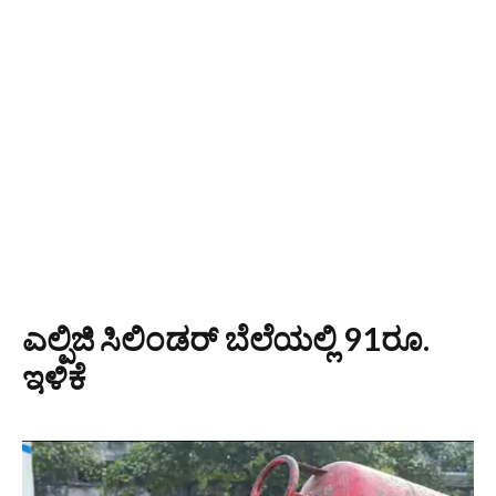
ಎಲ್ಪಿಜಿ ಸಿಲಿಂಡರ್ ಬೆಲೆಯಲ್ಲಿ 91ರೂ.
ಇಳಿಕೆ