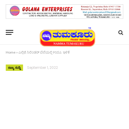
Home
»
ಎಲ್ಪಿಜಿ ಸಿಲಿಂಡರ್ ಬೆಲೆಯಲ್ಲಿ 91ರೂ. ಇಳಿಕೆ
September 1, 2022
ರಾಜ್ಯ ಸುದ್ದಿ