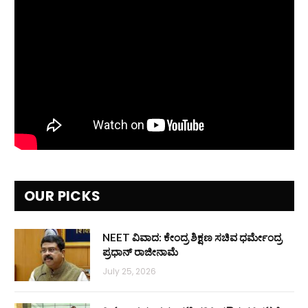
OUR PICKS
NEET ವಿವಾದ: ಕೇಂದ್ರ ಶಿಕ್ಷಣ ಸಚಿವ ಧರ್ಮೇಂದ್ರ
ಪ್ರಧಾನ್ ರಾಜೀನಾಮೆ
July 25, 2026