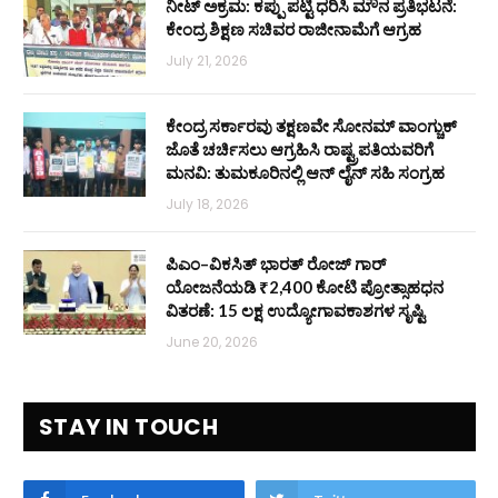
ನೀಟ್ ಅಕ್ರಮ: ಕಪ್ಪು ಪಟ್ಟಿ ಧರಿಸಿ ಮೌನ ಪ್ರತಿಭಟನೆ:
ಕೇಂದ್ರ ಶಿಕ್ಷಣ ಸಚಿವರ ರಾಜೀನಾಮೆಗೆ ಆಗ್ರಹ
July 21, 2026
ಕೇಂದ್ರ ಸರ್ಕಾರವು ತಕ್ಷಣವೇ ಸೋನಮ್ ವಾಂಗ್ಚುಕ್
ಜೊತೆ ಚರ್ಚಿಸಲು ಆಗ್ರಹಿಸಿ ರಾಷ್ಟ್ರಪತಿಯವರಿಗೆ
ಮನವಿ: ತುಮಕೂರಿನಲ್ಲಿ ಆನ್‌ ಲೈನ್ ಸಹಿ ಸಂಗ್ರಹ
July 18, 2026
ಪಿಎಂ–ವಿಕಸಿತ್ ಭಾರತ್ ರೋಜ್‌ ಗಾರ್
ಯೋಜನೆಯಡಿ ₹2,400 ಕೋಟಿ ಪ್ರೋತ್ಸಾಹಧನ
ವಿತರಣೆ: 15 ಲಕ್ಷ ಉದ್ಯೋಗಾವಕಾಶಗಳ ಸೃಷ್ಟಿ
June 20, 2026
STAY IN TOUCH