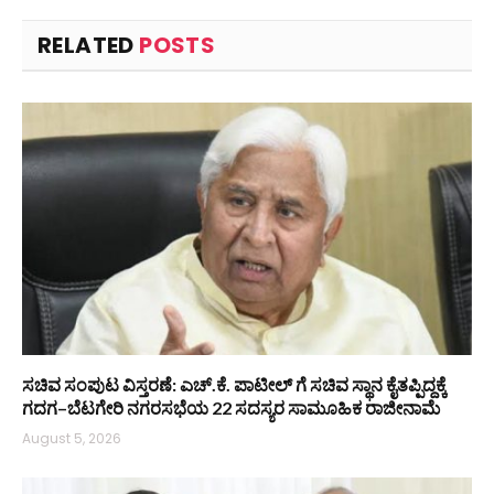
RELATED
POSTS
ಸಚಿವ ಸಂಪುಟ ವಿಸ್ತರಣೆ: ಎಚ್.ಕೆ. ಪಾಟೀಲ್ ಗೆ ಸಚಿವ ಸ್ಥಾನ ಕೈತಪ್ಪಿದ್ದಕ್ಕೆ
ಗದಗ–ಬೆಟಗೇರಿ ನಗರಸಭೆಯ 22 ಸದಸ್ಯರ ಸಾಮೂಹಿಕ ರಾಜೀನಾಮೆ
August 5, 2026