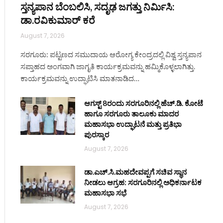
ಸ್ತನ್ಯಪಾನ ಬೆಂಬಲಿಸಿ, ಸದೃಢ ಜಗತ್ತು ನಿರ್ಮಿಸಿ:
ಡಾ.ರವಿಕುಮಾರ್ ಕರೆ
August 7, 2026
ಸರಗೂರು: ಪಟ್ಟಣದ ಸಮುದಾಯ ಆರೋಗ್ಯ ಕೇಂದ್ರದಲ್ಲಿ ವಿಶ್ವ ಸ್ತನ್ಯಪಾನ
ಸಪ್ತಾಹದ ಅಂಗವಾಗಿ ಜಾಗೃತಿ ಕಾರ್ಯಕ್ರಮವನ್ನು ಹಮ್ಮಿಕೊಳ್ಳಲಾಗಿತ್ತು.
ಕಾರ್ಯಕ್ರಮವನ್ನು ಉದ್ಘಾಟಿಸಿ ಮಾತನಾಡಿದ…
ite
ಆಗಸ್ಟ್ 8ರಂದು ಸರಗೂರಿನಲ್ಲಿ ಹೆಚ್.ಡಿ. ಕೋಟೆ
ಹಾಗೂ ಸರಗೂರು ತಾಲೂಕು ಮಾದರ
ಮಹಾಸಭಾ ಉದ್ಘಾಟನೆ ಮತ್ತು ಪ್ರತಿಭಾ
ಪುರಸ್ಕಾರ
August 7, 2026
ಡಾ.ಎಚ್.ಸಿ.ಮಹದೇವಪ್ಪಗೆ ಸಚಿವ ಸ್ಥಾನ
ನೀಡಲು ಆಗ್ರಹ: ಸರಗೂರಿನಲ್ಲಿ ಅಧಿಕರ್ನಾಟಕ
ಮಹಾಸಭಾ ಸಭೆ
August 7, 2026