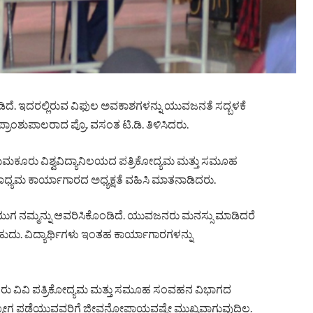
ೆ. ಇದರಲ್ಲಿರುವ ವಿಫುಲ ಅವಕಾಶಗಳನ್ನು ಯುವಜನತೆ ಸದ್ಬಳಕೆ
ರಾಂಶುಪಾಲರಾದ ಪ್ರೊ. ವಸಂತ ಟಿ.ಡಿ. ತಿಳಿಸಿದರು.
ಕೂರು ವಿಶ್ವವಿದ್ಯಾನಿಲಯದ ಪತ್ರಿಕೋದ್ಯಮ ಮತ್ತು ಸಮೂಹ
ಯಮ ಕಾರ್ಯಾಗಾರದ ಅಧ್ಯಕ್ಷತೆ ವಹಿಸಿ ಮಾತನಾಡಿದರು.
ಿಟಲ್ ಯುಗ ನಮ್ಮನ್ನು ಆವರಿಸಿಕೊಂಡಿದೆ. ಯುವಜನರು ಮನಸ್ಸು ಮಾಡಿದರೆ
ದು. ವಿದ್ಯಾರ್ಥಿಗಳು ಇಂತಹ ಕಾರ್ಯಾಗಾರಗಳನ್ನು
ು ವಿವಿ ಪತ್ರಿಕೋದ್ಯಮ ಮತ್ತು ಸಮೂಹ ಸಂವಹನ ವಿಭಾಗದ
್ಯೋಗ ಪಡೆಯುವವರಿಗೆ ಜೀವನೋಪಾಯವಷ್ಟೇ ಮುಖ್ಯವಾಗುವುದಿಲ್ಲ.