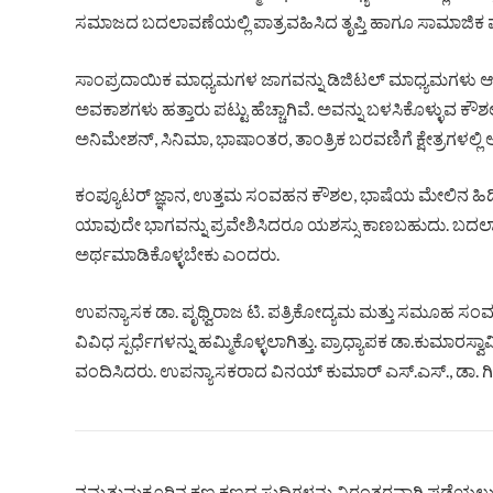
ಸಮಾಜದ ಬದಲಾವಣೆಯಲ್ಲಿ ಪಾತ್ರವಹಿಸಿದ ತೃಪ್ತಿ ಹಾಗೂ ಸಾಮಾಜಿಕ ಮ
ಸಾಂಪ್ರದಾಯಿಕ ಮಾಧ್ಯಮಗಳ ಜಾಗವನ್ನು ಡಿಜಿಟಲ್ ಮಾಧ್ಯಮಗಳು ಆ
ಅವಕಾಶಗಳು ಹತ್ತಾರು ಪಟ್ಟು ಹೆಚ್ಚಾಗಿವೆ. ಅವನ್ನು ಬಳಸಿಕೊಳ್ಳುವ ಕೌಶಲವ
ಅನಿಮೇಶನ್, ಸಿನಿಮಾ, ಭಾಷಾಂತರ, ತಾಂತ್ರಿಕ ಬರವಣಿಗೆ ಕ್ಷೇತ್ರಗಳಲ
ಕಂಪ್ಯೂಟರ್ ಜ್ಞಾನ, ಉತ್ತಮ ಸಂವಹನ ಕೌಶಲ, ಭಾಷೆಯ ಮೇಲಿನ ಹಿಡಿತ
ಯಾವುದೇ ಭಾಗವನ್ನು ಪ್ರವೇಶಿಸಿದರೂ ಯಶಸ್ಸು ಕಾಣಬಹುದು. ಬದಲ
ಅರ್ಥಮಾಡಿಕೊಳ್ಳಬೇಕು ಎಂದರು.
ಉಪನ್ಯಾಸಕ ಡಾ. ಪೃಥ್ವಿರಾಜ ಟಿ. ಪತ್ರಿಕೋದ್ಯಮ ಮತ್ತು ಸಮೂಹ ಸಂವಹ
ವಿವಿಧ ಸ್ಪರ್ಧೆಗಳನ್ನು ಹಮ್ಮಿಕೊಳ್ಳಲಾಗಿತ್ತು. ಪ್ರಾಧ್ಯಾಪಕ ಡಾ.ಕುಮಾರ
ವಂದಿಸಿದರು. ಉಪನ್ಯಾಸಕರಾದ ವಿನಯ್ ಕುಮಾರ್ ಎಸ್.ಎಸ್., ಡಾ. ಗಿರಿಜ
ನಮ್ಮತುಮಕೂರಿನ ಕ್ಷಣ ಕ್ಷಣದ ಸುದ್ದಿಗಳನ್ನು ನಿರಂತರವಾಗಿ ಪಡೆಯಲು ನ