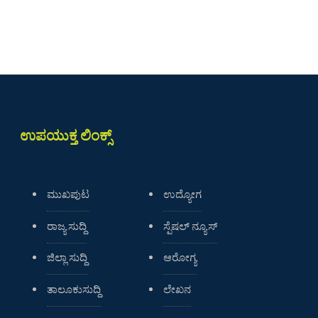
ಉಪಯುಕ್ತ ಲಿಂಕ್ಸ್
ಮುಖಪುಟ
ಉದ್ಯೋಗ
ರಾಜ್ಯ ಸುದ್ದಿ
ಸ್ಪೆಷಲ್ ನ್ಯೂಸ್
ಜಿಲ್ಲಾ ಸುದ್ದಿ
ಆರೋಗ್ಯ
ತಾಲೂಕುಸುದ್ದಿ
ಲೇಖನ