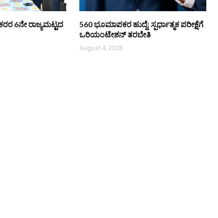
ಿ ನೌಕರರ 6ನೇ ರಾಜ್ಯಮಟ್ಟದ
560 ಭೂಮಾಪಕರ ಹುದ್ದೆ: ಸ್ಪರ್ಧಾತ್ಮಕ ಪರೀಕ್ಷೆಗೆ
ಒರಿಯಂಟೇಶನ್ ತರಬೇತಿ
August 4, 2026