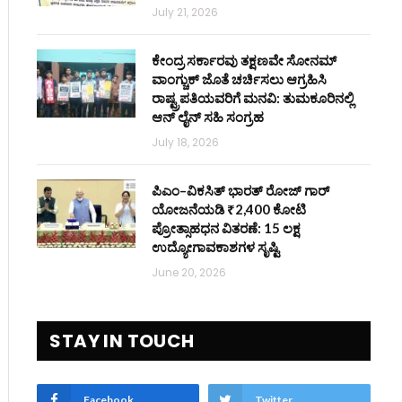
July 21, 2026
ಕೇಂದ್ರ ಸರ್ಕಾರವು ತಕ್ಷಣವೇ ಸೋನಮ್
ವಾಂಗ್ಚುಕ್ ಜೊತೆ ಚರ್ಚಿಸಲು ಆಗ್ರಹಿಸಿ
ರಾಷ್ಟ್ರಪತಿಯವರಿಗೆ ಮನವಿ: ತುಮಕೂರಿನಲ್ಲಿ
ಆನ್‌ ಲೈನ್ ಸಹಿ ಸಂಗ್ರಹ
July 18, 2026
ಪಿಎಂ–ವಿಕಸಿತ್ ಭಾರತ್ ರೋಜ್‌ ಗಾರ್
ಯೋಜನೆಯಡಿ ₹2,400 ಕೋಟಿ
ಪ್ರೋತ್ಸಾಹಧನ ವಿತರಣೆ: 15 ಲಕ್ಷ
ಉದ್ಯೋಗಾವಕಾಶಗಳ ಸೃಷ್ಟಿ
June 20, 2026
STAY IN TOUCH
Facebook
Twitter