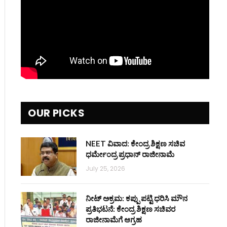
OUR PICKS
NEET ವಿವಾದ: ಕೇಂದ್ರ ಶಿಕ್ಷಣ ಸಚಿವ
ಧರ್ಮೇಂದ್ರ ಪ್ರಧಾನ್ ರಾಜೀನಾಮೆ
July 25, 2026
ನೀಟ್ ಅಕ್ರಮ: ಕಪ್ಪು ಪಟ್ಟಿ ಧರಿಸಿ ಮೌನ
ಪ್ರತಿಭಟನೆ: ಕೇಂದ್ರ ಶಿಕ್ಷಣ ಸಚಿವರ
ರಾಜೀನಾಮೆಗೆ ಆಗ್ರಹ