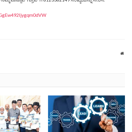
8LiGgEw492Ijygqm0dVW
Webs