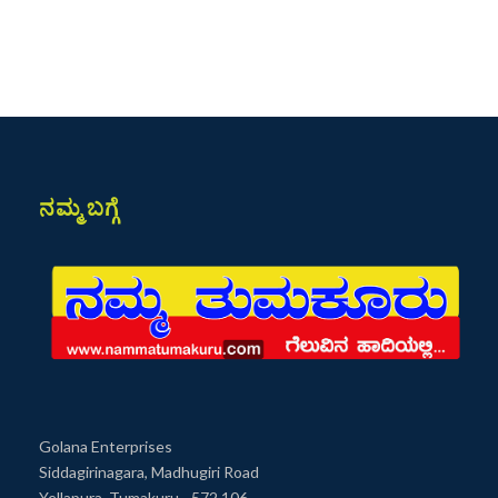
ನಮ್ಮ ಬಗ್ಗೆ
Golana Enterprises
Siddagirinagara, Madhugiri Road
Yellapura, Tumakuru - 572 106