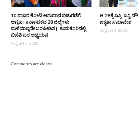
10 ಸಾವಿರ ಕೋಟಿ ಅನುದಾನ ಬಿಡುಗಡೆಗೆ
ಆ.28ಕ್ಕೆ ಎಸ್ಸಿ, ಎಸ್ಟ
ಆಗ್ರಹ: ಕರ್ನಾಟಕದ 28 ಜಿಲ್ಲೆಗಳು
ಐಕ್ಯತಾ ಸಮಾವೇಶ
ಮಳೆಯಿಲ್ಲದೇ ಬರಪೀಡಿತ | ತುಮಕೂರಿನಲ್ಲಿ
August 4, 2026
ಬಿಜೆಪಿ ಬರ ಅಧ್ಯಯನ
August 5, 2026
Comments are closed.