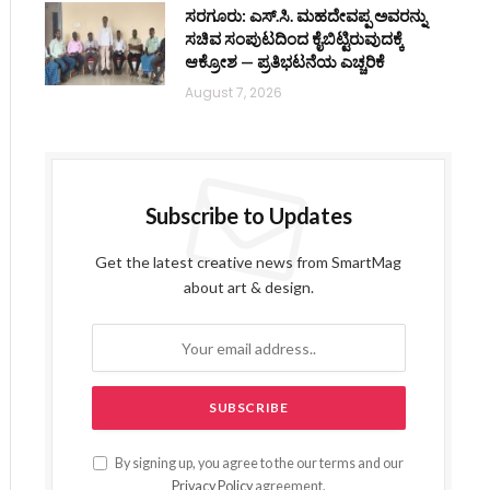
ಸರಗೂರು: ಎಸ್.ಸಿ. ಮಹದೇವಪ್ಪ ಅವರನ್ನು
ಸಚಿವ ಸಂಪುಟದಿಂದ ಕೈಬಿಟ್ಟಿರುವುದಕ್ಕೆ
ಆಕ್ರೋಶ — ಪ್ರತಿಭಟನೆಯ ಎಚ್ಚರಿಕೆ
August 7, 2026
Subscribe to Updates
Get the latest creative news from SmartMag
about art & design.
By signing up, you agree to the our terms and our
Privacy Policy
agreement.