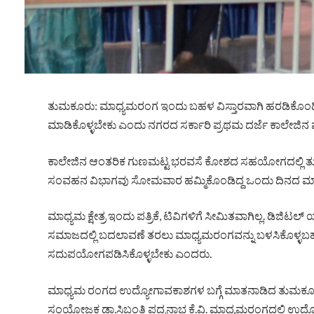
ತುಮಕೂರು: ಮಾಧ್ಯಮರಂಗ ಇಂದು ಬಹಳ ವಿಸ್ತಾರವಾಗಿ ಹರಡಿಕೊಂಡಿದ
ಮಾಡಿಕೊಳ್ಳಬೇಕು ಎಂದು ನಗರದ ಸರ್ಕಾರಿ ಪ್ರಥಮ ದರ್ಜೆ ಕಾಲೇಜಿನ ಪ್
ಕಾಲೇಜಿನ ಆಂತರಿಕ ಗುಣಮಟ್ಟ ಭರವಸೆ ಕೋಶದ ಸಹಯೋಗದಲ್ಲಿ ತುಮ
ಸಂವಹನ ವಿಭಾಗವು ಸೋಮವಾರ ಹಮ್ಮಿಕೊಂಡಿದ್ದ ಒಂದು ದಿನದ ಮಾಧ್
ಮಾಧ್ಯಮ ಕ್ಷೇತ್ರ ಇಂದು ಪತ್ರಿಕೆ, ಟಿವಿಗಳಿಗೆ ಸೀಮಿತವಾಗಿಲ್ಲ. ಡಿಜ
ಸಮಾಜದಲ್ಲಿ ಬದಲಾವಣೆ ತರಲು ಮಾಧ್ಯಮರಂಗವನ್ನು ಬಳಸಿಕೊಳ್ಳಬಹು
ಸದುಪಯೋಗಪಡಿಸಿಕೊಳ್ಳಬೇಕು ಎಂದರು.
ಮಾಧ್ಯಮ ರಂಗದ ಉದ್ಯೋಗಾವಕಾಶಗಳ ಬಗ್ಗೆ ಮಾತನಾಡಿದ ತುಮಕೂರ
ಸಂಯೋಜಕ ಡಾ.ಸಿಬಂತಿ ಪದ್ಮನಾಭ ಕೆ.ವಿ. ಮಾಧ್ಯಮರಂಗದಲ್ಲಿ ಉದ