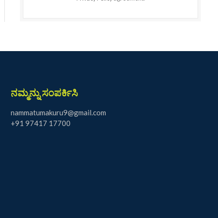
ನಮ್ಮನ್ನು ಸಂಪರ್ಕಿಸಿ
nammatumakuru9@gmail.com
+91 97417 17700