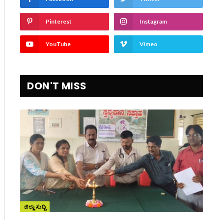
Pinterest
Instagram
YouTube
Vimeo
DON'T MISS
ಜಿಲ್ಲಾ ಸುದ್ದಿ