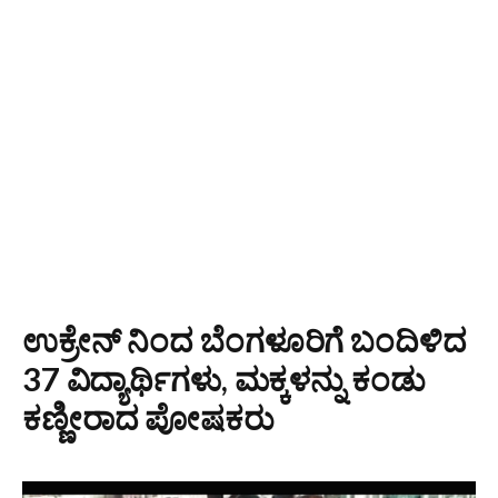
ಉಕ್ರೇನ್ ನಿಂದ ಬೆಂಗಳೂರಿಗೆ ಬಂದಿಳಿದ
37 ವಿದ್ಯಾರ್ಥಿಗಳು, ಮಕ್ಕಳನ್ನು ಕಂಡು
ಕಣ್ಣೀರಾದ ಪೋಷಕರು