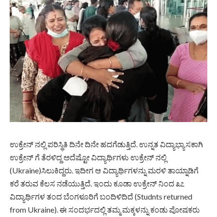
ಉಕ್ರೇನ್ ನಲ್ಲಿ ಪರಿಸ್ಥಿತಿ ದಿನೇ ದಿನೇ ಹದಗೆಡುತ್ತಿದೆ. ಉನ್ನತ ವಿದ್ಯಾಭ್ಯಾಸಕಾಗಿ
ಉಕ್ರೇನ್ ಗೆ ತೆರಳಿದ್ದ ಅದೆಷ್ಟೋ ವಿದ್ಯಾರ್ಥಿಗಳು ಉಕ್ರೇನ್ ನಲ್ಲಿ
(Ukraine)ಸಿಲುಕಿದ್ದರು. ಇದೀಗ ಆ ವಿದ್ಯಾರ್ಥಿಗಳನ್ನು ಮರಳಿ ತಾಯ್ನಾಡಿಗೆ
ಕರೆ ತರುವ ಕೆಲಸ ನಡೆಯುತ್ತಿದೆ. ಇಂದು ಕೂಡಾ ಉಕ್ರೇನ್ ನಿಂದ ೩೭
ವಿದ್ಯಾರ್ಥಿಗಳ ತಂದ ಬೆಂಗಳೂರಿಗೆ ಬಂದಿಳಿದಿದೆ (Studnts returned
from Ukraine). ಈ ಸಂದರ್ಭದಲ್ಲಿ ತಮ್ಮ ಮಕ್ಕಳನ್ನು ಕಂಡು ಪೋಷಕರು