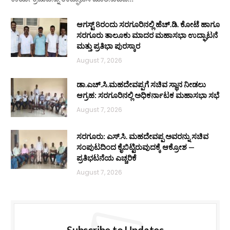
ಆಗಸ್ಟ್ 8ರಂದು ಸರಗೂರಿನಲ್ಲಿ ಹೆಚ್.ಡಿ. ಕೋಟೆ ಹಾಗೂ
ಸರಗೂರು ತಾಲೂಕು ಮಾದರ ಮಹಾಸಭಾ ಉದ್ಘಾಟನೆ
ಮತ್ತು ಪ್ರತಿಭಾ ಪುರಸ್ಕಾರ
August 7, 2026
ಡಾ.ಎಚ್.ಸಿ.ಮಹದೇವಪ್ಪಗೆ ಸಚಿವ ಸ್ಥಾನ ನೀಡಲು
ಆಗ್ರಹ: ಸರಗೂರಿನಲ್ಲಿ ಅಧಿಕರ್ನಾಟಕ ಮಹಾಸಭಾ ಸಭೆ
August 7, 2026
ಸರಗೂರು: ಎಸ್.ಸಿ. ಮಹದೇವಪ್ಪ ಅವರನ್ನು ಸಚಿವ
ಸಂಪುಟದಿಂದ ಕೈಬಿಟ್ಟಿರುವುದಕ್ಕೆ ಆಕ್ರೋಶ —
ಪ್ರತಿಭಟನೆಯ ಎಚ್ಚರಿಕೆ
August 7, 2026
Subscribe to Updates