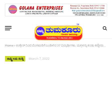
Home
»
ಉಕ್ರೇನ್ ನಿಂದ ಬೆಂಗಳೂರಿಗೆ ಬಂದಿಳಿದ 37 ವಿದ್ಯಾರ್ಥಿಗಳು, ಮಕ್ಕಳನ್ನು ಕಂಡು ಕಣ್ಣೀರಾದ ಪೋಷಕರು
March 7, 2022
ರಾಷ್ಟ್ರೀಯ ಸುದ್ದಿ