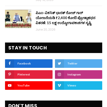
ಪಿಎಂ–ವಿಕಸಿತ್ ಭಾರತ್ ರೋಜ್‌ ಗಾರ್
ಯೋಜನೆಯಡಿ ₹2,400 ಕೋಟಿ ಪ್ರೋತ್ಸಾಹಧನ
ವಿತರಣೆ: 15 ಲಕ್ಷ ಉದ್ಯೋಗಾವಕಾಶಗಳ ಸೃಷ್ಟಿ
June 20, 2026
STAY IN TOUCH
Facebook
Twitter
Pinterest
Instagram
YouTube
Vimeo
DON'T MISS