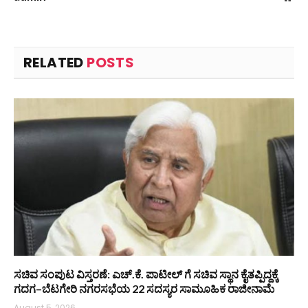
RELATED
POSTS
ಸಚಿವ ಸಂಪುಟ ವಿಸ್ತರಣೆ: ಎಚ್.ಕೆ. ಪಾಟೀಲ್ ಗೆ ಸಚಿವ ಸ್ಥಾನ ಕೈತಪ್ಪಿದ್ದಕ್ಕೆ
ಗದಗ–ಬೆಟಗೇರಿ ನಗರಸಭೆಯ 22 ಸದಸ್ಯರ ಸಾಮೂಹಿಕ ರಾಜೀನಾಮೆ
August 5, 2026