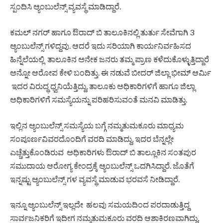
ಸ್ಪಂದಿಸಿ ಆ್ಯಂಬುಲೆನ್ಸ್ ವ್ಯವಸ್ಥೆ ಮಾಡಿದ್ದಾರೆ.
ಕಮಲ್ ನಗರ್ ಹಾಗೂ ಔರಾದ್ ಬಿ ತಾಲೂಕಿನಲ್ಲಿ ತುರ್ತು ಸೇವೆಗಾಗಿ 3
ಆ್ಯಂಬುಲೆನ್ಸ್ ಗಳಿದ್ದವು. ಆದರೆ ಇದು ಸರಿಯಾಗಿ ಕಾರ್ಯನಿರ್ವಹಿಸದ
ಹಿನ್ನೆಲೆಯಲ್ಲಿ ತಾಲೂಕಿನ ಅನೇಕ ಜನರು ತಮ್ಮ ಪ್ರಾಣ ಕಳೆದುಕೊಳ್ಳುತ್ತಿದ್ದಾರೆ
ಅನ್ನೋ ಆರೋಪ ಕೇಳಿ ಬಂದಿತ್ತು. ಈ ನಡುವೆ ಬೀದರ್ ಜಿಲ್ಲಾ ಭೀಮ್ ಆರ್ಮಿ
ಇದರ ವಿರುದ್ಧ ಧ್ವನಿಯೆತ್ತಿದ್ದು, ತಾಲೂಕು ಅಧಿಕಾರಿಗಳಿಗೆ ಹಾಗೂ ಜಿಲ್ಲಾ
ಅಧಿಕಾರಿಗಳಿಗೆ ಸಮಸ್ಯೆಯನ್ನು ಪರಿಹರಿಸುವಂತೆ ಮನವಿ ಮಾಡಿತ್ತು.
ಇಲ್ಲಿನ ಆ್ಯಂಬುಲೆನ್ಸ್ ಸಮಸ್ಯೆಯ ಬಗ್ಗೆ ನಮ್ಮತುಮಕೂರು ಮಾಧ್ಯಮ
ಸಂಪೂರ್ಣವಿವರದೊಂದಿಗೆ ವರದಿ ಮಾಡಿದ್ದು, ಇದರ ಬೆನ್ನಲ್ಲೇ
ಎಚ್ಚೆತ್ತುಕೊಂಡಿರುವ ಅಧಿಕಾರಿಗಳು ಔರಾದ್ ಬಿ ತಾಲ್ಲೂಕಿನ ಸಂತಪುರ
ಸಮುದಾಯ ಆರೋಗ್ಯ ಕೇಂದ್ರಕ್ಕೆ ಆ್ಯಂಬುಲೆನ್ಸ್ ಒದಗಿಸಿದ್ದಾರೆ. ಜೊತೆಗೆ
ಇನ್ನಷ್ಟು ಆ್ಯಂಬುಲೆನ್ಸ್ ಗಳ ವ್ಯವಸ್ಥೆ ಮಾಡುವ ಭರವಸೆ ನೀಡಿದ್ದಾರೆ.
ಇನ್ನೂ ಆ್ಯಂಬುಲೆನ್ಸ್ ಇಲ್ಲದೇ ಹಲವು ಸಮಯದಿಂದ ಪರದಾಡುತ್ತಿದ್ದ
ಸಾರ್ವಜನಿಕರಿಗೆ ಇದೀಗ ನಮ್ಮತುಮಕೂರು ವರದಿ ಆಶಾಕಿರಣವಾಗಿದ್ದು,