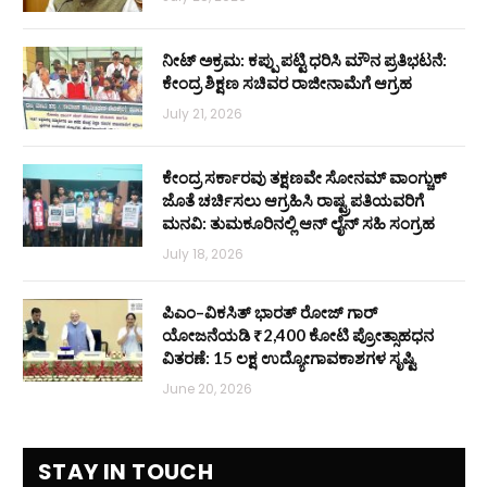
ನೀಟ್ ಅಕ್ರಮ: ಕಪ್ಪು ಪಟ್ಟಿ ಧರಿಸಿ ಮೌನ ಪ್ರತಿಭಟನೆ:
ಕೇಂದ್ರ ಶಿಕ್ಷಣ ಸಚಿವರ ರಾಜೀನಾಮೆಗೆ ಆಗ್ರಹ
July 21, 2026
ಕೇಂದ್ರ ಸರ್ಕಾರವು ತಕ್ಷಣವೇ ಸೋನಮ್ ವಾಂಗ್ಚುಕ್
ಜೊತೆ ಚರ್ಚಿಸಲು ಆಗ್ರಹಿಸಿ ರಾಷ್ಟ್ರಪತಿಯವರಿಗೆ
ಮನವಿ: ತುಮಕೂರಿನಲ್ಲಿ ಆನ್‌ ಲೈನ್ ಸಹಿ ಸಂಗ್ರಹ
July 18, 2026
ಪಿಎಂ–ವಿಕಸಿತ್ ಭಾರತ್ ರೋಜ್‌ ಗಾರ್
ಯೋಜನೆಯಡಿ ₹2,400 ಕೋಟಿ ಪ್ರೋತ್ಸಾಹಧನ
ವಿತರಣೆ: 15 ಲಕ್ಷ ಉದ್ಯೋಗಾವಕಾಶಗಳ ಸೃಷ್ಟಿ
June 20, 2026
STAY IN TOUCH