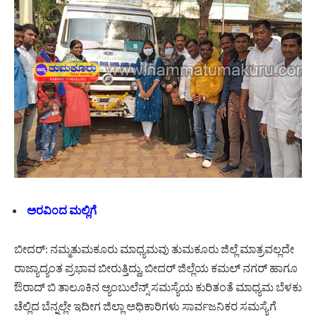
ಅರವಿಂದ ಮಲ್ಲಿಗೆ
ಬೀದರ್: ನಮ್ಮತುಮಕೂರು ಮಾಧ್ಯಮವು ತುಮಕೂರು ಜಿಲ್ಲೆ ಮಾತ್ರವಲ್ಲದೇ
ರಾಜ್ಯಾದ್ಯಂತ ಪ್ರಭಾವ ಬೀರುತ್ತಿದ್ದು, ಬೀದರ್ ಜಿಲ್ಲೆಯ ಕಮಲ್ ನಗರ್ ಹಾಗೂ
ಔರಾದ್ ಬಿ ತಾಲೂಕಿನ ಆ್ಯಂಬುಲೆನ್ಸ್ ಸಮಸ್ಯೆಯ ಕುರಿತಂತೆ ಮಾಧ್ಯಮ ಬೆಳಕು
ಚೆಲ್ಲಿದ ಬೆನ್ನಲ್ಲೇ ಇದೀಗ ಜಿಲ್ಲಾ ಅಧಿಕಾರಿಗಳು ಸಾರ್ವಜನಿಕರ ಸಮಸ್ಯೆಗೆ