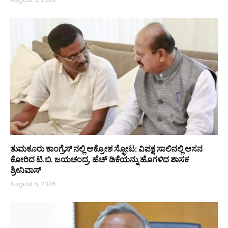
ತುಮಕೂರು ಕಾಂಗ್ರೆಸ್ ನಲ್ಲಿ ಆಕ್ರೋಶ ಸ್ಫೋಟ: ವಿಪಕ್ಷ ಸಾಲಿನಲ್ಲಿ ಆಸನ
ಕೋರಿದ ಟಿ.ಬಿ. ಜಯಚಂದ್ರ, ಹೆಚ್ ಡಿಕೆಯನ್ನು ಹೊಗಳಿದ ಶಾಸಕ
ಶ್ರೀನಿವಾಸ್
August 5, 2026