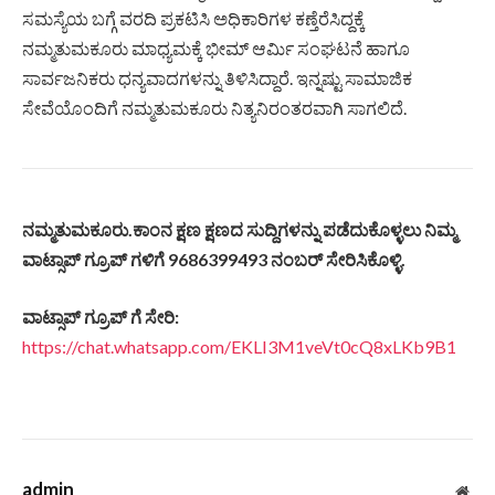
ಸಮಸ್ಯೆಯ ಬಗ್ಗೆ ವರದಿ ಪ್ರಕಟಿಸಿ ಅಧಿಕಾರಿಗಳ ಕಣ್ತೆರೆಸಿದ್ದಕ್ಕೆ
ನಮ್ಮತುಮಕೂರು ಮಾಧ್ಯಮಕ್ಕೆ ಭೀಮ್ ಆರ್ಮಿ ಸಂಘಟನೆ ಹಾಗೂ
ಸಾರ್ವಜನಿಕರು ಧನ್ಯವಾದಗಳನ್ನು ತಿಳಿಸಿದ್ದಾರೆ. ಇನ್ನಷ್ಟು ಸಾಮಾಜಿಕ
ಸೇವೆಯೊಂದಿಗೆ ನಮ್ಮತುಮಕೂರು ನಿತ್ಯನಿರಂತರವಾಗಿ ಸಾಗಲಿದೆ.
ನಮ್ಮತುಮಕೂರು
.
ಕಾಂನ
ಕ್ಷಣ
ಕ್ಷಣದ
ಸುದ್ದಿಗಳನ್ನು
ಪಡೆದುಕೊಳ್ಳಲು
ನಿಮ್ಮ
ವಾಟ್ಸಾಪ್
ಗ್ರೂಪ್
ಗಳಿಗೆ
9686399493
ನಂಬರ್
ಸೇರಿಸಿಕೊಳ್ಳಿ
.
ವಾಟ್ಸಾಪ್
ಗ್ರೂಪ್
ಗೆ
ಸೇರಿ
:
https://chat.whatsapp.com/EKLI3M1veVt0cQ8xLKb9B1
admin
Web