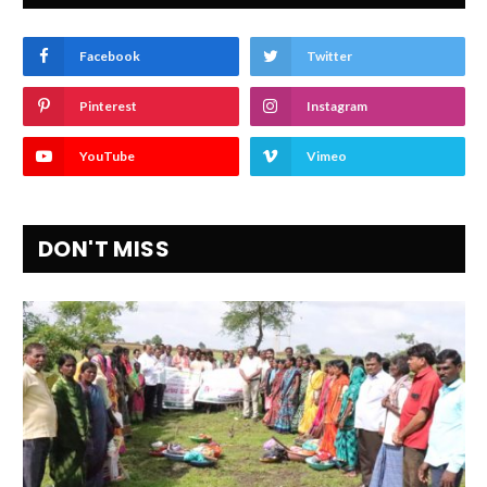
Facebook
Twitter
Pinterest
Instagram
YouTube
Vimeo
DON'T MISS