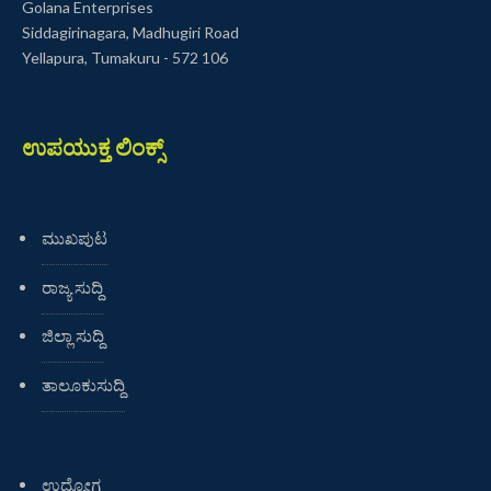
Golana Enterprises
Siddagirinagara, Madhugiri Road
Yellapura, Tumakuru - 572 106
ಉಪಯುಕ್ತ ಲಿಂಕ್ಸ್
ಮುಖಪುಟ
ರಾಜ್ಯ ಸುದ್ದಿ
ಜಿಲ್ಲಾ ಸುದ್ದಿ
ತಾಲೂಕುಸುದ್ದಿ
ಉದ್ಯೋಗ