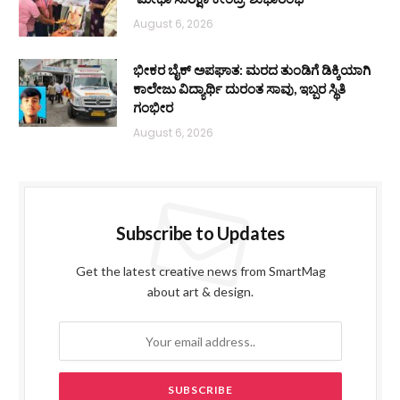
August 6, 2026
ಭೀಕರ ಬೈಕ್ ಅಪಘಾತ: ಮರದ ತುಂಡಿಗೆ ಡಿಕ್ಕಿಯಾಗಿ
ಕಾಲೇಜು ವಿದ್ಯಾರ್ಥಿ ದುರಂತ ಸಾವು, ಇಬ್ಬರ ಸ್ಥಿತಿ
ಗಂಭೀರ
August 6, 2026
Subscribe to Updates
Get the latest creative news from SmartMag
about art & design.