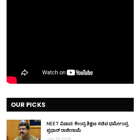
OUR PICKS
NEET ವಿವಾದ: ಕೇಂದ್ರ ಶಿಕ್ಷಣ ಸಚಿವ ಧರ್ಮೇಂದ್ರ
ಪ್ರಧಾನ್ ರಾಜೀನಾಮೆ
July 25, 2026