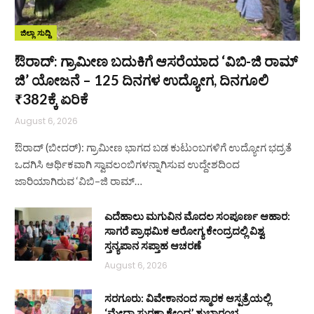
ಜಿಲ್ಲಾ ಸುದ್ದಿ
ಔರಾದ್: ಗ್ರಾಮೀಣ ಬದುಕಿಗೆ ಆಸರೆಯಾದ ‘ವಿಬಿ-ಜಿ ರಾಮ್
ಜಿ’ ಯೋಜನೆ – 125 ದಿನಗಳ ಉದ್ಯೋಗ, ದಿನಗೂಲಿ
₹382ಕ್ಕೆ ಏರಿಕೆ
August 6, 2026
ಔರಾದ್ (ಬೀದರ್): ಗ್ರಾಮೀಣ ಭಾಗದ ಬಡ ಕುಟುಂಬಗಳಿಗೆ ಉದ್ಯೋಗ ಭದ್ರತೆ
ಒದಗಿಸಿ ಆರ್ಥಿಕವಾಗಿ ಸ್ವಾವಲಂಬಿಗಳನ್ನಾಗಿಸುವ ಉದ್ದೇಶದಿಂದ
ಜಾರಿಯಾಗಿರುವ ‘ವಿಬಿ–ಜಿ ರಾಮ್…
ಎದೆಹಾಲು ಮಗುವಿನ ಮೊದಲ ಸಂಪೂರ್ಣ ಆಹಾರ:
ಸಾಗರೆ ಪ್ರಾಥಮಿಕ ಆರೋಗ್ಯ ಕೇಂದ್ರದಲ್ಲಿ ವಿಶ್ವ
ಸ್ತನ್ಯಪಾನ ಸಪ್ತಾಹ ಆಚರಣೆ
August 6, 2026
ಸರಗೂರು: ವಿವೇಕಾನಂದ ಸ್ಮಾರಕ ಆಸ್ಪತ್ರೆಯಲ್ಲಿ
‘ಮೇಧಾ ಸುರಕ್ಷಾ ಕೇಂದ್ರ’ ಶುಭಾರಂಭ