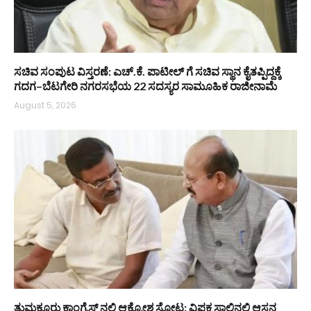
ಸಚಿವ ಸಂಪುಟ ವಿಸ್ತರಣೆ: ಎಚ್.ಕೆ. ಪಾಟೀಲ್ ಗೆ ಸಚಿವ ಸ್ಥಾನ ಕೈತಪ್ಪಿದ್ದಕ್ಕೆ
ಗದಗ–ಬೆಟಗೇರಿ ನಗರಸಭೆಯ 22 ಸದಸ್ಯರ ಸಾಮೂಹಿಕ ರಾಜೀನಾಮೆ
August 5, 2026
ತುಮಕೂರು ಕಾಂಗ್ರೆಸ್ ನಲ್ಲಿ ಆಕ್ರೋಶ ಸ್ಫೋಟ: ವಿಪಕ್ಷ ಸಾಲಿನಲ್ಲಿ ಆಸನ