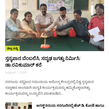
ಜಿಲ್ಲಾ ಸುದ್ದಿ
ಸ್ತನ್ಯಪಾನ ಬೆಂಬಲಿಸಿ, ಸದೃಢ ಜಗತ್ತು ನಿರ್ಮಿಸಿ:
ಡಾ.ರವಿಕುಮಾರ್ ಕರೆ
August 7, 2026
ಸರಗೂರು: ಪಟ್ಟಣದ ಸಮುದಾಯ ಆರೋಗ್ಯ ಕೇಂದ್ರದಲ್ಲಿ ವಿಶ್ವ ಸ್ತನ್ಯಪಾನ
ಸಪ್ತಾಹದ ಅಂಗವಾಗಿ ಜಾಗೃತಿ ಕಾರ್ಯಕ್ರಮವನ್ನು ಹಮ್ಮಿಕೊಳ್ಳಲಾಗಿತ್ತು.
ಕಾರ್ಯಕ್ರಮವನ್ನು ಉದ್ಘಾಟಿಸಿ ಮಾತನಾಡಿದ…
ಆಗಸ್ಟ್ 8ರಂದು ಸರಗೂರಿನಲ್ಲಿ ಹೆಚ್.ಡಿ. ಕೋಟೆ ಹಾಗೂ