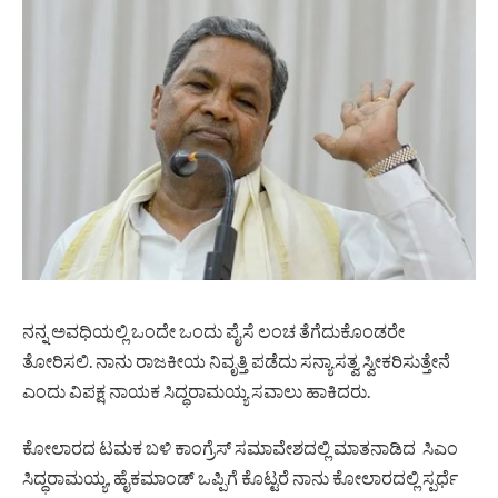
ನನ್ನ ಅವಧಿಯಲ್ಲಿ ಒಂದೇ ಒಂದು ಪೈಸೆ ಲಂಚ ತೆಗೆದುಕೊಂಡರೇ
ತೋರಿಸಲಿ. ನಾನು ರಾಜಕೀಯ ನಿವೃತ್ತಿ ಪಡೆದು ಸನ್ಯಾಸತ್ವ ಸ್ವೀಕರಿಸುತ್ತೇನೆ
ಎಂದು ವಿಪಕ್ಷ ನಾಯಕ ಸಿದ್ಧರಾಮಯ್ಯ ಸವಾಲು ಹಾಕಿದರು.
ಕೋಲಾರದ ಟಮಕ ಬಳಿ ಕಾಂಗ್ರೆಸ್ ಸಮಾವೇಶದಲ್ಲಿ ಮಾತನಾಡಿದ ಸಿಎಂ
ಸಿದ್ಧರಾಮಯ್ಯ, ಹೈಕಮಾಂಡ್ ಒಪ್ಪಿಗೆ ಕೊಟ್ಟರೆ ನಾನು ಕೋಲಾರದಲ್ಲಿ ಸ್ಪರ್ಧೆ