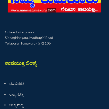
Golana Enterprises
Siddagirinagara, Madhugiri Road
Yellapura, Tumakuru - 572 106
ಉಪಯುಕ್ತ ಲಿಂಕ್ಸ್
ಮುಖಪುಟ
ರಾಜ್ಯ ಸುದ್ದಿ
ಜಿಲ್ಲಾ ಸುದ್ದಿ