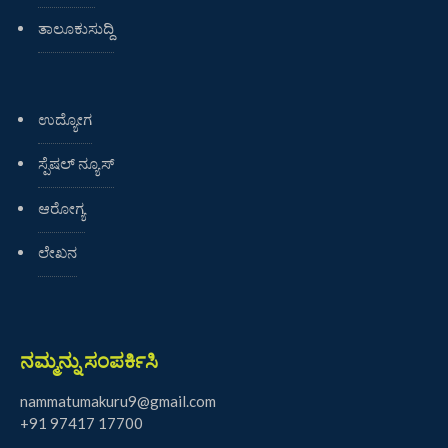
ತಾಲೂಕುಸುದ್ದಿ
ಉದ್ಯೋಗ
ಸ್ಪೆಷಲ್ ನ್ಯೂಸ್
ಆರೋಗ್ಯ
ಲೇಖನ
ನಮ್ಮನ್ನು ಸಂಪರ್ಕಿಸಿ
nammatumakuru9@gmail.com
+91 97417 17700