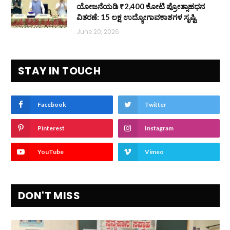
ಯೋಜನೆಯಡಿ ₹2,400 ಕೋಟಿ ಪ್ರೋತ್ಸಾಹಧನ
ವಿತರಣೆ: 15 ಲಕ್ಷ ಉದ್ಯೋಗಾವಕಾಶಗಳ ಸೃಷ್ಟಿ
June 20, 2026
STAY IN TOUCH
Facebook
Twitter
Pinterest
Instagram
YouTube
Vimeo
DON'T MISS