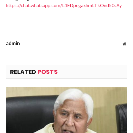
https://chat.whatsapp.com/L4EDpegaxhmLTkOnd50sAy
admin
Web
RELATED
POSTS