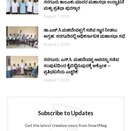
ಸರಗೂರು ತಾಲೂಕು ಮಾದರ ಮಹಾಸಭಾ ಉದ್ಘಾಟನೆ
ಮತ್ತು ಪ್ರತಿಭಾ ಪುರಸ್ಕಾರ
August 7, 2026
ಡಾ.ಎಚ್.ಸಿ.ಮಹದೇವಪ್ಪಗೆ ಸಚಿವ ಸ್ಥಾನ ನೀಡಲು
ಆಗ್ರಹ: ಸರಗೂರಿನಲ್ಲಿ ಅಧಿಕರ್ನಾಟಕ ಮಹಾಸಭಾ ಸಭೆ
August 7, 2026
ಸರಗೂರು: ಎಸ್.ಸಿ. ಮಹದೇವಪ್ಪ ಅವರನ್ನು ಸಚಿವ
ಸಂಪುಟದಿಂದ ಕೈಬಿಟ್ಟಿರುವುದಕ್ಕೆ ಆಕ್ರೋಶ —
ಪ್ರತಿಭಟನೆಯ ಎಚ್ಚರಿಕೆ
August 7, 2026
Subscribe to Updates
Get the latest creative news from SmartMag