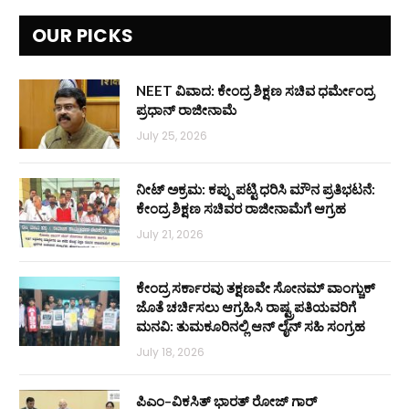
OUR PICKS
NEET ವಿವಾದ: ಕೇಂದ್ರ ಶಿಕ್ಷಣ ಸಚಿವ ಧರ್ಮೇಂದ್ರ
ಪ್ರಧಾನ್ ರಾಜೀನಾಮೆ
July 25, 2026
ನೀಟ್ ಅಕ್ರಮ: ಕಪ್ಪು ಪಟ್ಟಿ ಧರಿಸಿ ಮೌನ ಪ್ರತಿಭಟನೆ:
ಕೇಂದ್ರ ಶಿಕ್ಷಣ ಸಚಿವರ ರಾಜೀನಾಮೆಗೆ ಆಗ್ರಹ
July 21, 2026
ಕೇಂದ್ರ ಸರ್ಕಾರವು ತಕ್ಷಣವೇ ಸೋನಮ್ ವಾಂಗ್ಚುಕ್
ಜೊತೆ ಚರ್ಚಿಸಲು ಆಗ್ರಹಿಸಿ ರಾಷ್ಟ್ರಪತಿಯವರಿಗೆ
ಮನವಿ: ತುಮಕೂರಿನಲ್ಲಿ ಆನ್‌ ಲೈನ್ ಸಹಿ ಸಂಗ್ರಹ
July 18, 2026
ಪಿಎಂ–ವಿಕಸಿತ್ ಭಾರತ್ ರೋಜ್‌ ಗಾರ್