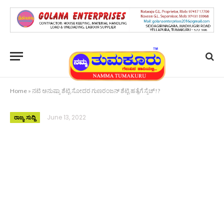
Home
»
ನಟಿ ಅನುಷ್ಕಾ ಶೆಟ್ಟಿ ಸೋದರ ಗುಣರಂಜನ್ ಶೆಟ್ಟಿ ಹತ್ಯೆಗೆ ಸ್ಕೆಚ್!?
June 13, 2022
ರಾಜ್ಯ ಸುದ್ದಿ