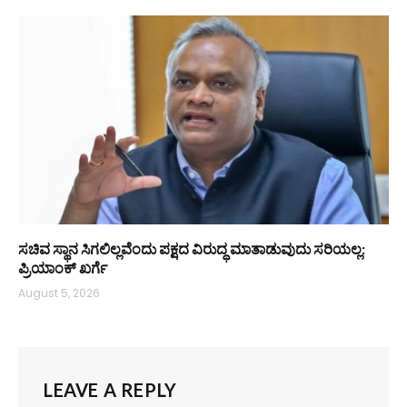
ಸಚಿವ ಸ್ಥಾನ ಸಿಗಲಿಲ್ಲವೆಂದು ಪಕ್ಷದ ವಿರುದ್ಧ ಮಾತಾಡುವುದು ಸರಿಯಲ್ಲ:
ಪ್ರಿಯಾಂಕ್ ಖರ್ಗೆ
August 5, 2026
LEAVE A REPLY