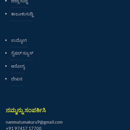
ಜಿಲ್ಲಾ ಸುದ್ದಿ
ತಾಲೂಕುಸುದ್ದಿ
ಉದ್ಯೋಗ
ಸ್ಪೆಷಲ್ ನ್ಯೂಸ್
ಆರೋಗ್ಯ
ಲೇಖನ
ನಮ್ಮನ್ನು ಸಂಪರ್ಕಿಸಿ
nammatumakuru9@gmail.com
+91 97417 17700