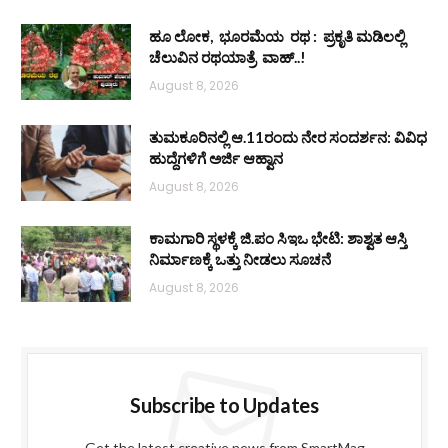
ಹೂ ಲೋಕ, ಭೂರಮೆಯ ರಥ : ಪ್ರಕೃತಿ ಮಡಿಲಲ್ಲಿ
ಚೆಲುವಿನ ರಥಯಾತ್ರೆ ವಾಹ್..!
August 8, 2026
ತುಮಕೂರಿನಲ್ಲಿ ಆ.11ರಂದು ನೇರ ಸಂದರ್ಶನ: ವಿವಿಧ
ಹುದ್ದೆಗಳಿಗೆ ಅರ್ಜಿ ಆಹ್ವಾನ
August 8, 2026
ಕಾಮಗಾರಿ ಸ್ಥಳಕ್ಕೆ ಜಿ.ಪಂ ಸಿಇಒ ಭೇಟಿ: ಶಾಶ್ವತ ಆಸ್ತಿ
ನಿರ್ಮಾಣಕ್ಕೆ ಒತ್ತು ನೀಡಲು ಸೂಚನೆ
August 8, 2026
Subscribe to Updates
Get the latest creative news from SmartMag