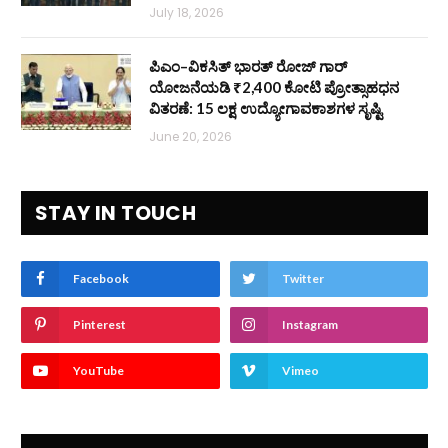
July 18, 2026
ಪಿಎಂ–ವಿಕಸಿತ್ ಭಾರತ್ ರೋಜ್‌ ಗಾರ್
ಯೋಜನೆಯಡಿ ₹2,400 ಕೋಟಿ ಪ್ರೋತ್ಸಾಹಧನ
ವಿತರಣೆ: 15 ಲಕ್ಷ ಉದ್ಯೋಗಾವಕಾಶಗಳ ಸೃಷ್ಟಿ
June 20, 2026
STAY IN TOUCH
Facebook
Twitter
Pinterest
Instagram
YouTube
Vimeo