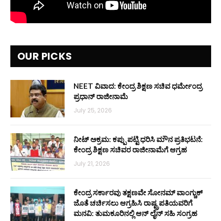
OUR PICKS
NEET ವಿವಾದ: ಕೇಂದ್ರ ಶಿಕ್ಷಣ ಸಚಿವ ಧರ್ಮೇಂದ್ರ
ಪ್ರಧಾನ್ ರಾಜೀನಾಮೆ
July 25, 2026
ನೀಟ್ ಅಕ್ರಮ: ಕಪ್ಪು ಪಟ್ಟಿ ಧರಿಸಿ ಮೌನ ಪ್ರತಿಭಟನೆ:
ಕೇಂದ್ರ ಶಿಕ್ಷಣ ಸಚಿವರ ರಾಜೀನಾಮೆಗೆ ಆಗ್ರಹ
July 21, 2026
ಕೇಂದ್ರ ಸರ್ಕಾರವು ತಕ್ಷಣವೇ ಸೋನಮ್ ವಾಂಗ್ಚುಕ್
ಜೊತೆ ಚರ್ಚಿಸಲು ಆಗ್ರಹಿಸಿ ರಾಷ್ಟ್ರಪತಿಯವರಿಗೆ
ಮನವಿ: ತುಮಕೂರಿನಲ್ಲಿ ಆನ್‌ ಲೈನ್ ಸಹಿ ಸಂಗ್ರಹ