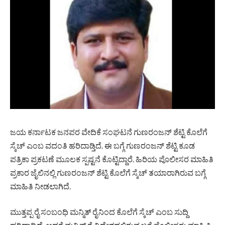
ಜಯ ಕರ್ನಾಟಕ ಜನಪರ ವೇದಿಕೆ ಸಂಘಟನೆ ಗುಣರಂಜನ್ ಶೆಟ್ಟಿ ಕೊಲೆಗೆ
ಸ್ಕೆಚ್ ಎಂಬ ವದಂತಿ ಹರಿದಾಡ್ತಿದೆ. ಈ ಬಗ್ಗೆ ಗುಣರಂಜನ್ ಶೆಟ್ಟಿ ಕೂಡ
ಪತ್ರಿಕಾ ಪ್ರಕಟಣೆ ಮೂಲಕ ಸ್ಪಷ್ಟನೆ ಕೊಟ್ಟಿದ್ದಾರೆ. ಹಿರಿಯ ಪೊಲೀಸರ ಮಾಹಿತಿ
ಪ್ರಕಾರ ಜೈಲಿನಲ್ಲಿ ಗುಣರಂಜನ್ ಶೆಟ್ಟಿ ಕೊಲೆಗೆ ಸ್ಕೆಚ್ ತಯಾರಾಗಿರುವ ಬಗ್ಗೆ
ಮಾಹಿತಿ ನೀಡಲಾಗಿದೆ.
ಮುತ್ತಪ್ಪ ರೈ ಸಂಬಂಧಿ ಮನ್ಮಿತ್ ರೈನಿಂದ ಕೊಲೆಗೆ ಸ್ಕೆಚ್ ಎಂಬ ಸುದ್ದಿ