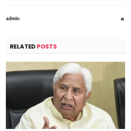
admin
Web
RELATED
POSTS