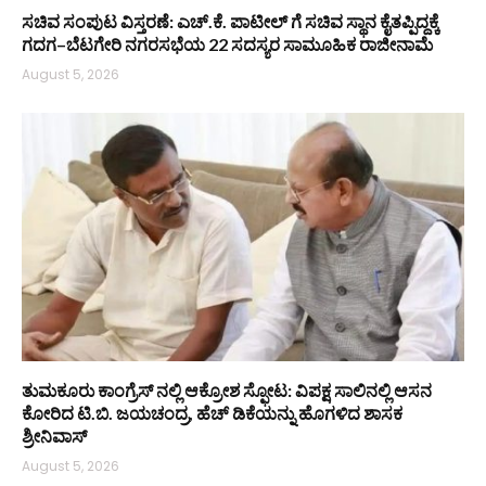
ಸಚಿವ ಸಂಪುಟ ವಿಸ್ತರಣೆ: ಎಚ್.ಕೆ. ಪಾಟೀಲ್ ಗೆ ಸಚಿವ ಸ್ಥಾನ ಕೈತಪ್ಪಿದ್ದಕ್ಕೆ
ಗದಗ–ಬೆಟಗೇರಿ ನಗರಸಭೆಯ 22 ಸದಸ್ಯರ ಸಾಮೂಹಿಕ ರಾಜೀನಾಮೆ
August 5, 2026
ತುಮಕೂರು ಕಾಂಗ್ರೆಸ್ ನಲ್ಲಿ ಆಕ್ರೋಶ ಸ್ಫೋಟ: ವಿಪಕ್ಷ ಸಾಲಿನಲ್ಲಿ ಆಸನ
ಕೋರಿದ ಟಿ.ಬಿ. ಜಯಚಂದ್ರ, ಹೆಚ್ ಡಿಕೆಯನ್ನು ಹೊಗಳಿದ ಶಾಸಕ
ಶ್ರೀನಿವಾಸ್
August 5, 2026