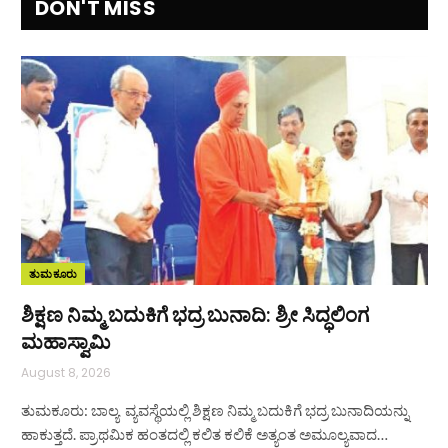
DON'T MISS
ತುಮಕೂರು
ಶಿಕ್ಷಣ ನಿಮ್ಮ ಬದುಕಿಗೆ ಭದ್ರ ಬುನಾದಿ: ಶ್ರೀ ಸಿದ್ಧಲಿಂಗ
ಮಹಾಸ್ವಾಮಿ
August 8, 2026
ತುಮಕೂರು: ಬಾಲ್ಯ ವ್ಯವಸ್ಥೆಯಲ್ಲಿ ಶಿಕ್ಷಣ ನಿಮ್ಮ ಬದುಕಿಗೆ ಭದ್ರ ಬುನಾದಿಯನ್ನು
ಹಾಕುತ್ತದೆ. ಪ್ರಾಥಮಿಕ ಹಂತದಲ್ಲಿ ಕಲಿತ ಕಲಿಕೆ ಅತ್ಯಂತ ಅಮೂಲ್ಯವಾದ…