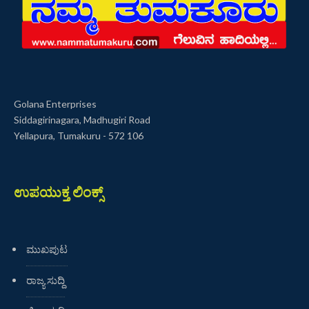
Golana Enterprises
Siddagirinagara, Madhugiri Road
Yellapura, Tumakuru - 572 106
ಉಪಯುಕ್ತ ಲಿಂಕ್ಸ್
ಮುಖಪುಟ
ರಾಜ್ಯ ಸುದ್ದಿ