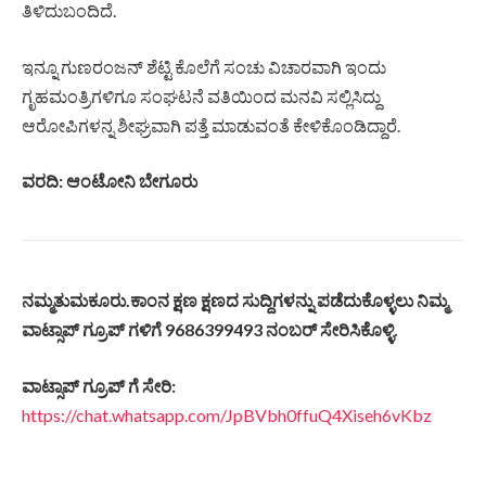
ತಿಳಿದುಬಂದಿದೆ.
ಇನ್ನೂ ಗುಣರಂಜನ್ ಶೆಟ್ಟಿ ಕೊಲೆಗೆ ಸಂಚು ವಿಚಾರವಾಗಿ ಇಂದು
ಗೃಹಮಂತ್ರಿಗಳಿಗೂ ಸಂಘಟನೆ ವತಿಯಿಂದ ಮನವಿ ಸಲ್ಲಿಸಿದ್ದು
ಆರೋಪಿಗಳನ್ನ ಶೀಘ್ರವಾಗಿ ಪತ್ತೆ ಮಾಡುವಂತೆ ಕೇಳಿಕೊಂಡಿದ್ದಾರೆ.
ವರದಿ: ಆಂಟೋನಿ ಬೇಗೂರು
ನಮ್ಮತುಮಕೂರು.
ಕಾಂನ
ಕ್ಷಣ
ಕ್ಷಣದ
ಸುದ್ದಿಗಳನ್ನು
ಪಡೆದುಕೊಳ್ಳಲು
ನಿಮ್ಮ
ವಾಟ್ಸಾಪ್
ಗ್ರೂಪ್
ಗಳಿಗೆ 9686399493
ನಂಬರ್
ಸೇರಿಸಿಕೊಳ್ಳಿ.
ವಾಟ್ಸಾಪ್
ಗ್ರೂಪ್
ಗೆ
ಸೇರಿ
:
https://chat.whatsapp.com/JpBVbh0ffuQ4Xiseh6vKbz