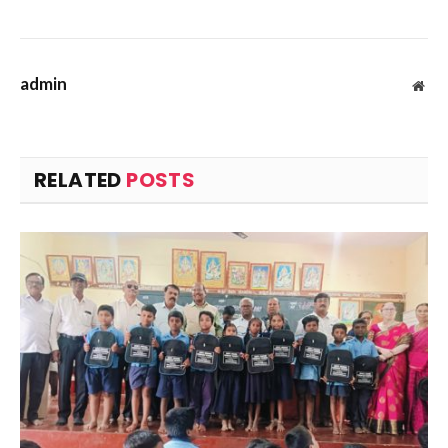
admin
Web
RELATED
POSTS