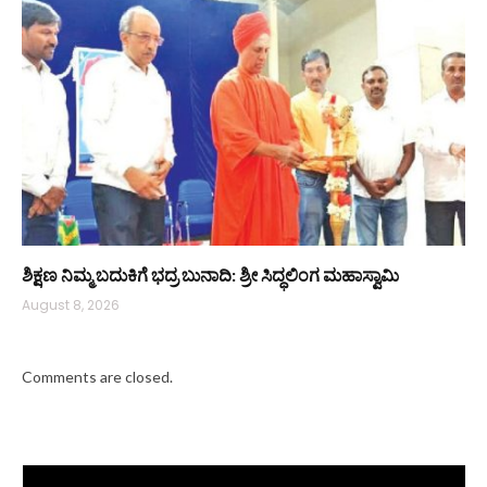
ಶಿಕ್ಷಣ ನಿಮ್ಮ ಬದುಕಿಗೆ ಭದ್ರ ಬುನಾದಿ: ಶ್ರೀ ಸಿದ್ಧಲಿಂಗ ಮಹಾಸ್ವಾಮಿ
August 8, 2026
Comments are closed.