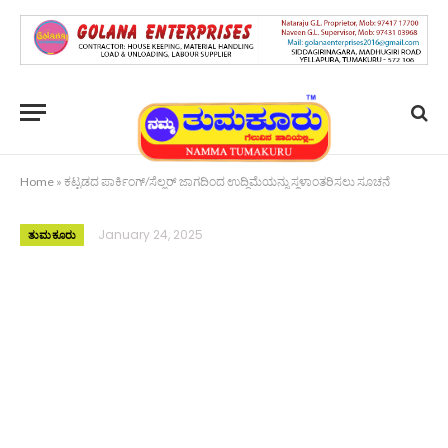
Home
»
ಕಟ್ಟಡದ ಪಾರ್ಕಿಂಗ್/ಸೆಲ್ಲರ್ ಜಾಗದಿಂದ ಉದ್ದಿಮೆಯನ್ನು ಸ್ಥಳಾಂತರಿಸಲು ಸೂಚನೆ
January 24, 2025
ತುಮಕೂರು