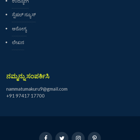
ಉದ್ಯೋಗ
ಸ್ಪೆಷಲ್ ನ್ಯೂಸ್
ಆರೋಗ್ಯ
ಲೇಖನ
ನಮ್ಮನ್ನು ಸಂಪರ್ಕಿಸಿ
nammatumakuru9@gmail.com
+91 97417 17700