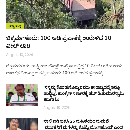
ಜಿಲ್ಲಾ ಸುದ್ದಿ
ಚಿಕ್ಕಮಗಳೂರು: 100 ಅಡಿ ಪ್ರಪಾತಕ್ಕೆ ಉರುಳಿದ 10
ವೀಲ್ ಲಾರಿ
August 10, 2026
ಚಿಕ್ಕಮಗಳೂರು: ರಾಷ್ಟ್ರೀಯ ಹೆದ್ದಾರಿಯಲ್ಲಿ ಸಾಗುತ್ತಿದ್ದ 10 ವೀಲ್ ಲಾರಿಯೊಂದು
ಚಾಲಕನ ನಿಯಂತ್ರಣ ತಪ್ಪಿ ಸುಮಾರು 100 ಅಡಿ ಆಳದ ಪ್ರಪಾತಕ್ಕೆ…
‘ನನ್ನನ್ನು ಕೊಂಡುಕೊಳ್ಳುವವರು ಈ ರಾಜ್ಯದಲ್ಲಿ ಇನ್ನೂ
ಹುಟ್ಟಿಲ್ಲ’: ಕಾಂಗ್ರೆಸ್ ಸರ್ಕಾರಕ್ಕೆ ಹೆಚ್.ಡಿ.ಕುಮಾರಸ್ವಾಮಿ
ತಿರುಗೇಟು
August 10, 2026
ನಕಲಿ ಐಡಿ ಬಳಸಿ 25 ಮಹಿಳೆಯರ ಮದುವೆ:
‘ವಂಚಕನಿಗೆ ಮಗಳನ್ನು ಕೊಟ್ಟು ಮೋಸಹೋದೆ’ ಎಂದ