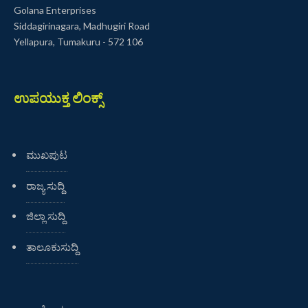
Golana Enterprises
Siddagirinagara, Madhugiri Road
Yellapura, Tumakuru - 572 106
ಉಪಯುಕ್ತ ಲಿಂಕ್ಸ್
ಮುಖಪುಟ
ರಾಜ್ಯ ಸುದ್ದಿ
ಜಿಲ್ಲಾ ಸುದ್ದಿ
ತಾಲೂಕುಸುದ್ದಿ