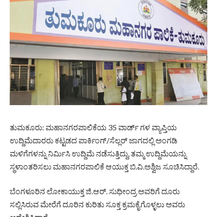
ತುಮಕೂರು: ಮಹಾನಗರಪಾಲಿಕೆಯ 35 ವಾರ್ಡ್ ಗಳ ವ್ಯಾಪ್ತಿಯ
ಉದ್ದಿಮೆದಾರರು ಕಟ್ಟಡದ ಪಾರ್ಕಿಂಗ್/ಸೆಲ್ಲರ್ ಜಾಗದಲ್ಲಿ ಅಂಗಡಿ
ಮಳಿಗೆಗಳನ್ನು ನಿರ್ಮಿಸಿ ಉದ್ದಿಮೆ ನಡೆಸುತ್ತಿದ್ದು, ತಮ್ಮ ಉದ್ದಿಮೆಯನ್ನು
ಸ್ಥಳಾಂತರಿಸಲು ಮಹಾನಗರಪಾಲಿಕೆ ಆಯುಕ್ತ ಬಿ.ವಿ.ಅಶ್ವಿಜ ಸೂಚಿಸಿದ್ದಾರೆ.
ಬೆಂಗಳೂರಿನ ಲೋಕಾಯುಕ್ತ ಜಿ.ಆರ್. ಸುಧೀಂದ್ರ ಅವರಿಗೆ ದೂರು
ಸಲ್ಲಿಸಿರುವ ಮೇರೆಗೆ ದೂರಿನ ಕುರಿತು ಸೂಕ್ತ ಕ್ರಮಕೈಗೊಳ್ಳಲು ಅವರು