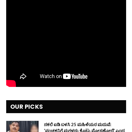
OUR PICKS
ನಕಲಿ ಐಡಿ ಬಳಸಿ 25 ಮಹಿಳೆಯರ ಮದುವೆ:
‘ವಂಚಕನಿಗೆ ಮಗಳನ್ನು ಕೊಟ್ಟು ಮೋಸಹೋದೆ’ ಎಂದ