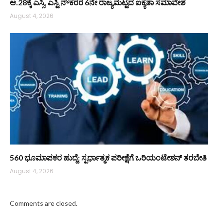
ಆ.28ಕ್ಕೆ ಎಸ್ಸಿ, ಎಸ್ಟಿ ನೌಕರರ 6ನೇ ರಾಜ್ಯಮಟ್ಟದ ಐಕ್ಯತಾ ಸಮಾವೇಶ
August 4, 2026
560 ಭೂಮಾಪಕರ ಹುದ್ದೆ: ಸ್ಪರ್ಧಾತ್ಮಕ ಪರೀಕ್ಷೆಗೆ ಒರಿಯಂಟೇಶನ್ ತರಬೇತಿ
August 4, 2026
Comments are closed.