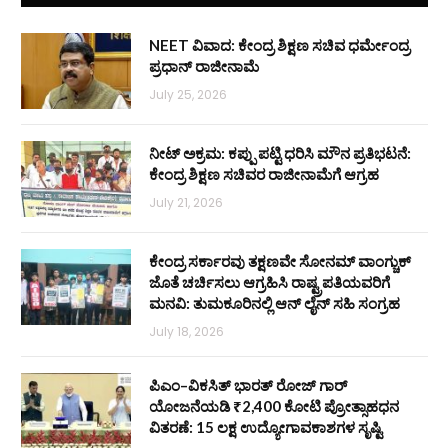
NEET ವಿವಾದ: ಕೇಂದ್ರ ಶಿಕ್ಷಣ ಸಚಿವ ಧರ್ಮೇಂದ್ರ
ಪ್ರಧಾನ್ ರಾಜೀನಾಮೆ
July 25, 2026
ನೀಟ್ ಅಕ್ರಮ: ಕಪ್ಪು ಪಟ್ಟಿ ಧರಿಸಿ ಮೌನ ಪ್ರತಿಭಟನೆ:
ಕೇಂದ್ರ ಶಿಕ್ಷಣ ಸಚಿವರ ರಾಜೀನಾಮೆಗೆ ಆಗ್ರಹ
July 21, 2026
ಕೇಂದ್ರ ಸರ್ಕಾರವು ತಕ್ಷಣವೇ ಸೋನಮ್ ವಾಂಗ್ಚುಕ್
ಜೊತೆ ಚರ್ಚಿಸಲು ಆಗ್ರಹಿಸಿ ರಾಷ್ಟ್ರಪತಿಯವರಿಗೆ
ಮನವಿ: ತುಮಕೂರಿನಲ್ಲಿ ಆನ್‌ ಲೈನ್ ಸಹಿ ಸಂಗ್ರಹ
July 18, 2026
ಪಿಎಂ–ವಿಕಸಿತ್ ಭಾರತ್ ರೋಜ್‌ ಗಾರ್
ಯೋಜನೆಯಡಿ ₹2,400 ಕೋಟಿ ಪ್ರೋತ್ಸಾಹಧನ
ವಿತರಣೆ: 15 ಲಕ್ಷ ಉದ್ಯೋಗಾವಕಾಶಗಳ ಸೃಷ್ಟಿ