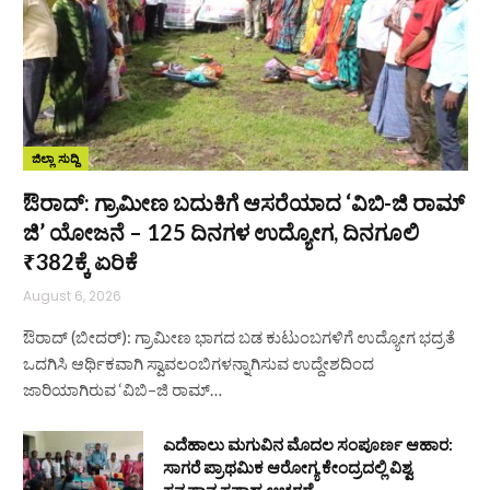
ಜಿಲ್ಲಾ ಸುದ್ದಿ
ಔರಾದ್: ಗ್ರಾಮೀಣ ಬದುಕಿಗೆ ಆಸರೆಯಾದ ‘ವಿಬಿ-ಜಿ ರಾಮ್
ಜಿ’ ಯೋಜನೆ – 125 ದಿನಗಳ ಉದ್ಯೋಗ, ದಿನಗೂಲಿ
₹382ಕ್ಕೆ ಏರಿಕೆ
August 6, 2026
ಔರಾದ್ (ಬೀದರ್): ಗ್ರಾಮೀಣ ಭಾಗದ ಬಡ ಕುಟುಂಬಗಳಿಗೆ ಉದ್ಯೋಗ ಭದ್ರತೆ
ಒದಗಿಸಿ ಆರ್ಥಿಕವಾಗಿ ಸ್ವಾವಲಂಬಿಗಳನ್ನಾಗಿಸುವ ಉದ್ದೇಶದಿಂದ
ಜಾರಿಯಾಗಿರುವ ‘ವಿಬಿ–ಜಿ ರಾಮ್…
ಎದೆಹಾಲು ಮಗುವಿನ ಮೊದಲ ಸಂಪೂರ್ಣ ಆಹಾರ:
ಸಾಗರೆ ಪ್ರಾಥಮಿಕ ಆರೋಗ್ಯ ಕೇಂದ್ರದಲ್ಲಿ ವಿಶ್ವ