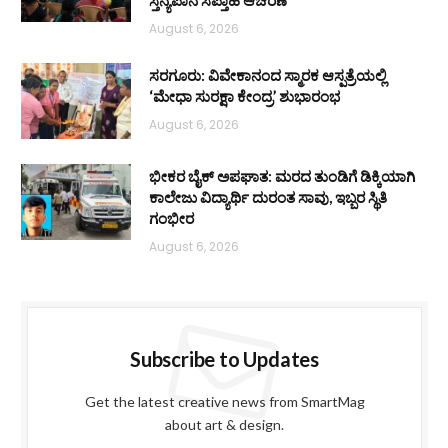
ಸ್ತನ್ಯಪಾನ ಸಪ್ತಾಹ ಆಚರಣೆ
August 6, 2026
ಸರಗೂರು: ವಿವೇಕಾನಂದ ಸ್ಮಾರಕ ಆಸ್ಪತ್ರೆಯಲ್ಲಿ
‘ಮೇಧಾ ಸುರಕ್ಷಾ ಕೇಂದ್ರ’ ಶುಭಾರಂಭ
August 6, 2026
ಭೀಕರ ಬೈಕ್ ಅಪಘಾತ: ಮರದ ತುಂಡಿಗೆ ಡಿಕ್ಕಿಯಾಗಿ
ಕಾಲೇಜು ವಿದ್ಯಾರ್ಥಿ ದುರಂತ ಸಾವು, ಇಬ್ಬರ ಸ್ಥಿತಿ
ಗಂಭೀರ
August 6, 2026
Subscribe to Updates
Get the latest creative news from SmartMag
about art & design.