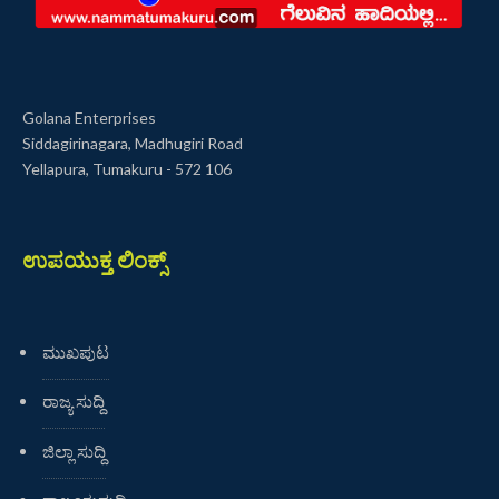
Golana Enterprises
Siddagirinagara, Madhugiri Road
Yellapura, Tumakuru - 572 106
ಉಪಯುಕ್ತ ಲಿಂಕ್ಸ್
ಮುಖಪುಟ
ರಾಜ್ಯ ಸುದ್ದಿ
ಜಿಲ್ಲಾ ಸುದ್ದಿ