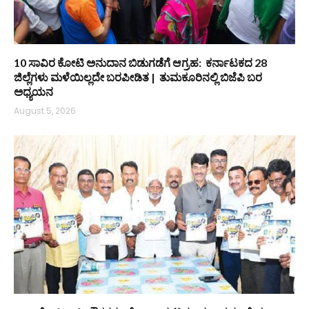
10 ಸಾವಿರ ಕೋಟಿ ಅನುದಾನ ಬಿಡುಗಡೆಗೆ ಆಗ್ರಹ: ಕರ್ನಾಟಕದ 28
ಜಿಲ್ಲೆಗಳು ಮಳೆಯಿಲ್ಲದೇ ಬರಪೀಡಿತ | ತುಮಕೂರಿನಲ್ಲಿ ಬಿಜೆಪಿ ಬರ
ಅಧ್ಯಯನ
August 5, 2026