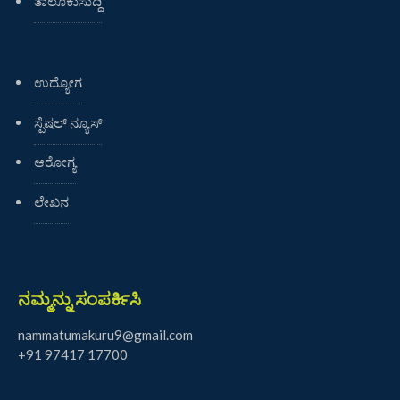
ತಾಲೂಕುಸುದ್ದಿ
ಉದ್ಯೋಗ
ಸ್ಪೆಷಲ್ ನ್ಯೂಸ್
ಆರೋಗ್ಯ
ಲೇಖನ
ನಮ್ಮನ್ನು ಸಂಪರ್ಕಿಸಿ
nammatumakuru9@gmail.com
+91 97417 17700